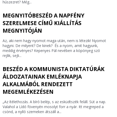
húszezret? Még...
MEGNYITÓBESZÉD A NAPFÉNY
SZERELMESE CÍMŰ KIÁLLÍTÁS
MEGNYITÓJÁN
Az, aki nem hagy nyomot maga után, nem is létezik! Nyomot
hagyni. De milyent? De kinek? És a nyom, amit hagyunk,
meddig érvényes? Kepenyes Pál nevében a köpönyeg szó
rejlik, sejli...
BESZÉD A KOMMUNISTA DIKTATÚRÁK
ÁLDOZATAINAK EMLÉKNAPJA
ALKALMÁBÓL RENDEZETT
MEGEMLÉKEZÉSEN
„Az ítélethozás. A bíró belép, s az esküdtszék feláll. Süt a nap.
Valahol a Lídó fövenyén mosolyt forr a nyár. Itt megreped a
csönd, a nyíló szemeken átszáll a...