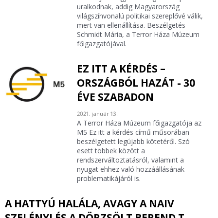
uralkodnak, addig Magyarország
világszínvonalú politikai szereplővé válik,
mert van ellenállítása. Beszélgetés
Schmidt Mária, a Terror Háza Múzeum
főigazgatójával.
EZ ITT A KÉRDÉS –
ORSZÁGBÓL HAZÁT - 30
ÉVE SZABADON
2021. január 13.
A Terror Háza Múzeum főigazgatója az
M5 Ez itt a kérdés című műsorában
beszélgetett legújabb kötetéről. Szó
esett többek között a
rendszerváltoztatásról, valamint a
nyugat ehhez való hozzáállásának
problematikájáról is.
A HATTYÚ HALÁLA, AVAGY A NAIV
SZELÉNYI ÉS A DÖRZSÖLT BEREND T.