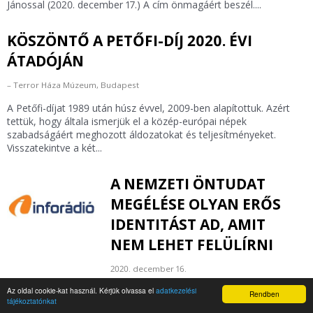
Jánossal (2020. december 17.) A cím önmagáért beszél....
KÖSZÖNTŐ A PETŐFI-DÍJ 2020. ÉVI
ÁTADÓJÁN
Terror Háza Múzeum, Budapest
A Petőfi-díjat 1989 után húsz évvel, 2009-ben alapítottuk. Azért
tettük, hogy általa ismerjük el a közép-európai népek
szabadságáért meghozott áldozatokat és teljesítményeket.
Visszatekintve a két...
A NEMZETI ÖNTUDAT
MEGÉLÉSE OLYAN ERŐS
IDENTITÁST AD, AMIT
NEM LEHET FELÜLÍRNI
2020. december 16.
1989-1990 arról is szólt, hogy
Az oldal cookie-kat használ. Kérjük olvassa el
adatkezelési
szerettünk volna visszatagozódni
Rendben
tájékoztatónkat
Európába, olyanok lenni pont, mint a