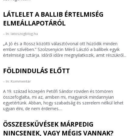
LÁTLELET A BALLIB ÉRTELMISÉG
ELMEÁLLAPOTÁRÓL
In: latoszogblog.hu
„A Jó és a Rossz közötti választóvonal ott húzódik minden
ember szívében.” Szolzsenyicin Mérő László a ballibek egyik
értelmiségi sztárja. Időről időre megnyilatkozik, amit részükről...
FÖLDINDULÁS ELŐTT
In: Kommentár
A 19. század közepén Petőfi Sándor röviden és tömören
összefoglalta, mi az, amiben mi, magyarok mindannyian
egyetértünk. Abban, hogy szabadság és szerelem nélkül lehet
ugyan élni, de nem érdemes....
ÖSSZEESKÜVÉSEK MÁRPEDIG
NINCSENEK, VAGY MÉGIS VANNAK?