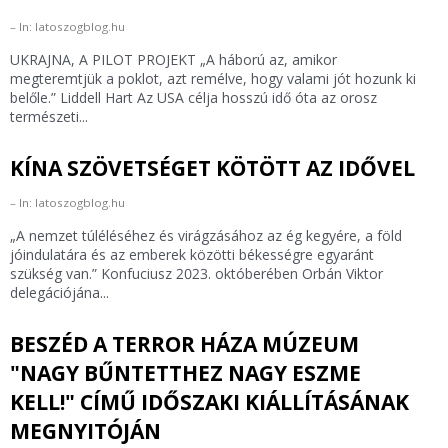
In: latoszogblog.hu
UKRAJNA, A PILOT PROJEKT „A háború az, amikor
megteremtjük a poklot, azt remélve, hogy valami jót hozunk ki
belőle.” Liddell Hart Az USA célja hosszú idő óta az orosz
természeti...
KÍNA SZÖVETSÉGET KÖTÖTT AZ IDŐVEL
In: latoszogblog.hu
„A nemzet túléléséhez és virágzásához az ég kegyére, a föld
jóindulatára és az emberek közötti békességre egyaránt
szükség van.” Konfuciusz 2023. októberében Orbán Viktor
delegációjána...
BESZÉD A TERROR HÁZA MÚZEUM
"NAGY BŰNTETTHEZ NAGY ESZME
KELL!" CÍMŰ IDŐSZAKI KIÁLLÍTÁSÁNAK
MEGNYITÓJÁN