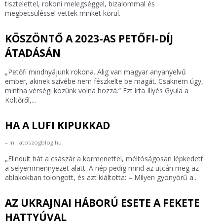
tisztelettel, rokoni melegséggel, bizalommal és
megbecsüléssel vettek minket körül.
KÖSZÖNTŐ A 2023-AS PETŐFI-DÍJ
ÁTADÁSÁN
„Petőfi mindnyájunk rokona. Alig van magyar anyanyelvű
ember, akinek szívébe nem fészkelte be magát. Csaknem úgy,
mintha vérségi közünk volna hozzá.” Ezt írta Illyés Gyula a
Költőről,...
HA A LUFI KIPUKKAD
In: latoszogblog.hu
„Elindult hát a császár a körmenettel, méltóságosan lépkedett
a selyemmennyezet alatt. A nép pedig mind az utcán meg az
ablakokban tolongott, és azt kiáltotta: – Milyen gyönyörű a...
AZ UKRAJNAI HÁBORÚ ESETE A FEKETE
HATTYÚVAL