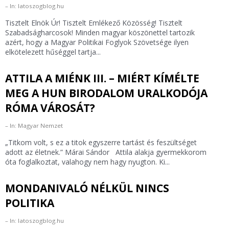
In: latoszogblog.hu
Tisztelt Elnök Úr! Tisztelt Emlékező Közösség! Tisztelt
Szabadságharcosok! Minden magyar köszönettel tartozik
azért, hogy a Magyar Politikai Foglyok Szövetsége ilyen
elkötelezett hűséggel tartja...
ATTILA A MIÉNK III. – MIÉRT KÍMÉLTE
MEG A HUN BIRODALOM URALKODÓJA
RÓMA VÁROSÁT?
In: Magyar Nemzet
„Titkom volt, s ez a titok egyszerre tartást és feszültséget
adott az életnek.” Márai Sándor Attila alakja gyermekkorom
óta foglalkoztat, valahogy nem hagy nyugton. Ki...
MONDANIVALÓ NÉLKÜL NINCS
POLITIKA
In: latoszogblog.hu