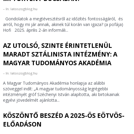
In: latoszogblog.hu
Gondolatok a megtévesztésről az időzítés fontosságáról, és
arról, hogy mi jár annak, akinek túl korán van igaza? (a pofája)
Hofi 2025. április 2-án informáli...
AZ UTOLSÓ, SZINTE ÉRINTETLENÜL
MARADT SZTÁLINISTA INTÉZMÉNY: A
MAGYAR TUDOMÁNYOS AKADÉMIA
In: latoszogblog.hu
A Magyar Tudományos Akadémia honlapja az alábbi
szöveggel indít: „A magyar tudományosság legrégebbi
intézményét gróf Széchenyi István alapította, aki birtokainak
egyévi jövedelmét ajánlotta...
KÖSZÖNTŐ BESZÉD A 2025-ÖS EÖTVÖS-
ELŐADÁSON