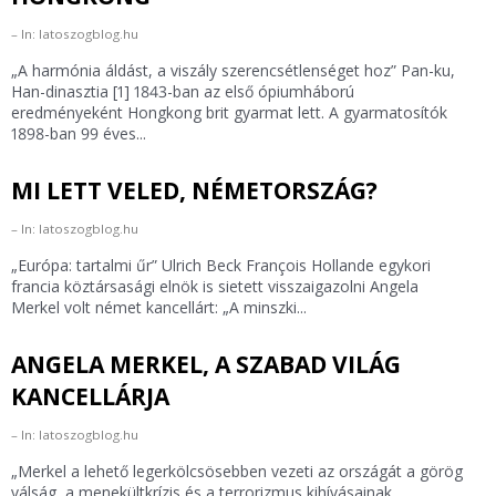
In: latoszogblog.hu
„A harmónia áldást, a viszály szerencsétlenséget hoz” Pan-ku,
Han-dinasztia [1] 1843-ban az első ópiumháború
eredményeként Hongkong brit gyarmat lett. A gyarmatosítók
1898-ban 99 éves...
MI LETT VELED, NÉMETORSZÁG?
In: latoszogblog.hu
„Európa: tartalmi űr” Ulrich Beck François Hollande egykori
francia köztársasági elnök is sietett visszaigazolni Angela
Merkel volt német kancellárt: „A minszki...
ANGELA MERKEL, A SZABAD VILÁG
KANCELLÁRJA
In: latoszogblog.hu
„Merkel a lehető legerkölcsösebben vezeti az országát a görög
válság, a menekültkrízis és a terrorizmus kihívásainak