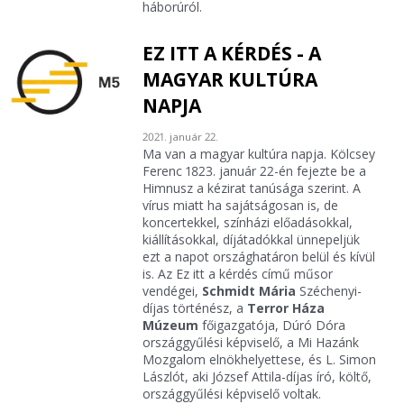
háborúról.
EZ ITT A KÉRDÉS - A
MAGYAR KULTÚRA
NAPJA
2021. január 22.
Ma van a magyar kultúra napja. Kölcsey
Ferenc 1823. január 22-én fejezte be a
Himnusz a kézirat tanúsága szerint. A
vírus miatt ha sajátságosan is, de
koncertekkel, színházi előadásokkal,
kiállításokkal, díjátadókkal ünnepeljük
ezt a napot országhatáron belül és kívül
is. Az Ez itt a kérdés című műsor
vendégei,
Schmidt Mária
Széchenyi-
díjas történész, a
Terror Háza
Múzeum
főigazgatója, Dúró Dóra
országgyűlési képviselő, a Mi Hazánk
Mozgalom elnökhelyettese, és L. Simon
Lászlót, aki József Attila-díjas író, költő,
országgyűlési képviselő voltak.