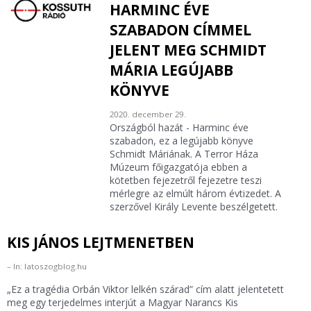
HARMINC ÉVE
SZABADON CÍMMEL
JELENT MEG SCHMIDT
MÁRIA LEGÚJABB
KÖNYVE
2020. december 29.
Országból hazát - Harminc éve
szabadon, ez a legújabb könyve
Schmidt Máriának. A Terror Háza
Múzeum főigazgatója ebben a
kötetben fejezetről fejezetre teszi
mérlegre az elmúlt három évtizedet. A
szerzővel Király Levente beszélgetett.
KIS JÁNOS LEJTMENETBEN
In: latoszogblog.hu
„Ez a tragédia Orbán Viktor lelkén szárad” cím alatt jelentetett
meg egy terjedelmes interjút a Magyar Narancs Kis