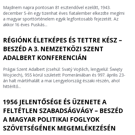
Majdnem napra pontosan 81 esztendővel ezelőtt, 1943.
december 5-én egy tizenhat éves fiatalember elkezdte megírni
a magyar sporttörténelem egyik legfontosabb fejezetét. Az
akkor 16 éves Puskás...
RÉGIÓNK ÉLETKÉPES ÉS TETTRE KÉSZ –
BESZÉD A 3. NEMZETKÖZI SZENT
ADALBERT KONFERENCIÁN
Prágai Szent Adalbert (csehül: Svatý Vojtěch, lengyelül: Święty
Wojciech), 955 körül született Pomerániában és 997. április 23-
án halt mártírhalált a mai Lengyelország északi részén, ahol
hittérítő...
1956 JELENTŐSÉGE ÉS ÜZENETE A
FELTÉTLEN SZABADSÁGVÁGY – BESZÉD
A MAGYAR POLITIKAI FOGLYOK
SZÖVETSÉGÉNEK MEGEMLÉKEZÉSÉN