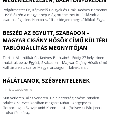
MEGEMLÉKEZÉSEN, BALATONFÜREDEN
Polgármester Úr, Képviselő Hölgyek és Urak, Kedves Barátaim!
1956 őszén a magyar nép világtörténelmet írt. Fellázadt a
zsarnokság ellen. Harcba szállt az idegen megszállókkal. Egy...
BESZÉD AZ EGYÜTT, SZABADON –
MAGYAR CIGÁNY HŐSÖK CÍMŰ KÜLTÉRI
TABLÓKIÁLLÍTÁS MEGNYITÓJÁN
Tisztelt Államtitkár úr, Kedves Barátaim! Eddig 27 helyszínen
mutattuk be az Együtt, Szabadon – Magyar Cigány Hősök című
kiállításunkat, szerte Magyarországon - falvakban,...
HÁLÁTLANOK, SZÉGYENTELENEK
In: latoszogblog.hu
Mut verloren, alles verloren. Ha a bátorság elvész, minden
odalesz. 91 éves korában meghalt Mihail Szergejevics
Gorbacsov, a Szovjetunió Kommunista (Bolsevik) Pártjának
utolsó főtitkára,...