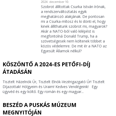
2024. december 10.
Szobrot állítottak Csurka István írónak,
a rendszerváltoztatás egyik
meghatározó alakjának. De pontosan
mi a Csurka-mítosz és ki dönti el, hogy
kinek állíthatunk szobrot mi, magyarok?
Akár a NATO-ból való kilépést is
megfontolná Donald Trump, ha a
szövetségesek nem költenek többet a
közös védelemre. De mit ér a NATO az
Egyesült Államok nélkül?
KÖSZÖNTŐ A 2024-ES PETŐFI-DÍJ
ÁTADÁSÁN
Tisztelt Házelnök Úr, Tisztelt Elnök-Vezérigazgató Úr! Tisztelt
Díjazottak! Hölgyeim és Uraim! Kedves Vendégeink! Egy
ügyvéd és egy költő. Egy román és egy magyar...
BESZÉD A PUSKÁS MÚZEUM
MEGNYITÓJÁN