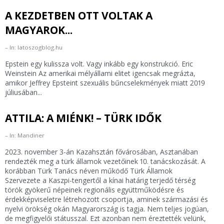
A KEZDETBEN OTT VOLTAK A
MAGYAROK...
In: latoszogblog.hu
Epstein egy kulissza volt. Vagy inkább egy konstrukció. Eric
Weinstein Az amerikai mélyállami elitet igencsak megrázta,
amikor Jeffrey Epsteint szexuális bűncselekmények miatt 2019
júliusában...
ATTILA: A MIÉNK! – TÜRK IDŐK
In: Mandiner
2023. november 3-án Kazahsztán fővárosában, Asztanában
rendezték meg a türk államok vezetőinek 10. tanácskozását. A
korábban Türk Tanács néven működő Türk Államok
Szervezete a Kaszpi-tengertől a kínai határig terjedő térség
török gyökerű népeinek regionális együttműködésre és
érdekképviseletre létrehozott csoportja, aminek származási és
nyelvi örökség okán Magyarország is tagja. Nem teljes jogúan,
de megfigyelői státusszal. Ezt azonban nem éreztették velünk,