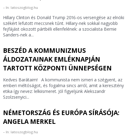
In: latoszogblog.hu
Hillary Clinton és Donald Trump 2016-os versengése az elnöki
székért lefutott meccsnek tűnt. Hillary-nek sokkal nagyobb
fejfájást okozott pártbéli ellenfelének: a szocialista Bernie
Sanders-nek a...
BESZÉD A KOMMUNIZMUS
ÁLDOZATAINAK EMLÉKNAPJÁN
TARTOTT KÖZPONTI ÜNNEPSÉGEN
Kedves Barátaim! A kommunista nem ismeri a szégyent, az
emberi méltóságot, és fogalma sincs arról, amit a keresztény
etika így nevez: lelkiismeret. Jól figyeljünk Alekszandr
Szolzsenyici...
NÉMETORSZÁG ÉS EURÓPA SÍRÁSÓJA:
ANGELA MERKEL
In: latoszogblog.hu