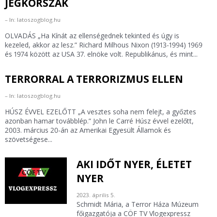
JÉGKORSZAK
In: latoszogblog.hu
OLVADÁS „Ha Kínát az ellenségednek tekinted és úgy is
kezeled, akkor az lesz.” Richard Milhous Nixon (1913-1994) 1969
és 1974 között az USA 37. elnöke volt. Republikánus, és mint...
TERRORRAL A TERRORIZMUS ELLEN
In: latoszogblog.hu
HÚSZ ÉVVEL EZELŐTT „A vesztes soha nem felejt, a győztes
azonban hamar továbblép.” John le Carré Húsz évvel ezelőtt,
2003. március 20-án az Amerikai Egyesült Államok és
szövetségese...
AKI IDŐT NYER, ÉLETET
NYER
2023. április 5.
Schmidt Mária, a Terror Háza Múzeum
főigazgatója a CÖF TV Vlogexpressz