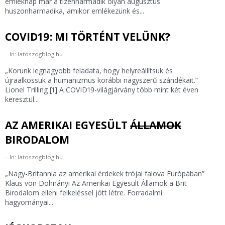
emléknap már a tizenharmadik olyan augusztus
huszonharmadika, amikor emlékezünk és...
COVID19: MI TÖRTÉNT VELÜNK?
In: latoszogblog.hu
„Korunk legnagyobb feladata, hogy helyreállítsuk és
újraalkossuk a humanizmus korábbi nagyszerű szándékait.”
Lionel Trilling [1] A COVID19-világjárvány több mint két éven
keresztül...
AZ AMERIKAI EGYESÜLT
ÁLLAMOK
BIRODALOM
In: latoszogblog.hu
„Nagy-Britannia az amerikai érdekek trójai falova Európában”
Klaus von Dohnányi Az Amerikai Egyesült Államok a Brit
Birodalom elleni felkeléssel jött létre. Forradalmi
hagyományai...