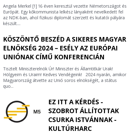
Angela Merkel [1] 16 éven keresztül vezette Németországot és
Európát. Egy kőkommunista lelkész lányaként nevelkedett fel
az NDK-ban, ahol fizikusi diplomát szerzett és kutatói pályára
készült....
KÖSZÖNTŐ BESZÉD A SIKERES MAGYAR
ELNÖKSÉG 2024 – ESÉLY AZ EURÓPAI
UNIÓNAK CÍMŰ KONFERENCIÁN
Tisztelt Miniszterelnök Úr! Miniszter és Államtitkár Urak!
Hölgyeim és Uraim! Kedves Vendégeink! 2024 nyarán, amikor
Magyarország átvette az Unió soros elnökségét, a státus
quo...
EZ ITT A KÉRDÉS -
SZOBROT ÁLLÍTOTTAK
CSURKA ISTVÁNNAK -
KULTÚRHARC