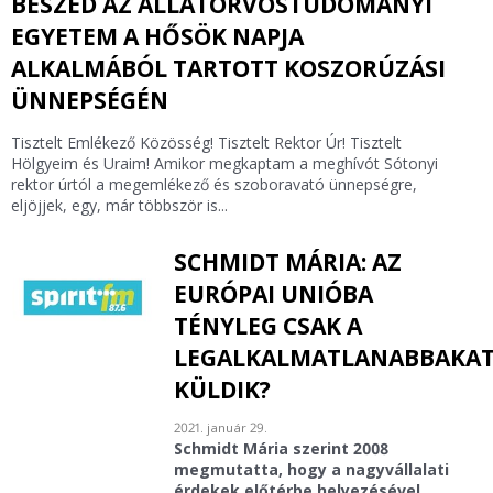
BESZÉD AZ ÁLLATORVOSTUDOMÁNYI
EGYETEM A HŐSÖK NAPJA
ALKALMÁBÓL TARTOTT KOSZORÚZÁSI
ÜNNEPSÉGÉN
Tisztelt Emlékező Közösség! Tisztelt Rektor Úr! Tisztelt
Hölgyeim és Uraim! Amikor megkaptam a meghívót Sótonyi
rektor úrtól a megemlékező és szoboravató ünnepségre,
eljöjjek, egy, már többször is...
SCHMIDT MÁRIA: AZ
EURÓPAI UNIÓBA
TÉNYLEG CSAK A
LEGALKALMATLANABBAKA
KÜLDIK?
2021. január 29.
Schmidt Mária szerint 2008
megmutatta, hogy a nagyvállalati
érdekek előtérbe helyezésével