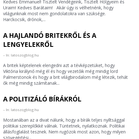
Kedves Emmanuel! Tisztelt Vendégeink, Tisztelt Hölgyeim és
Uraim! Kedves Barátaim! Akár úgy is vélhetnénk, hogy
világunknak most nem gondolatokra van szüksége.
Harckocsik, drónok,...
A HAJLANDÓ BRITEKRŐL ÉS A
LENGYELEKRŐL
In: latoszogblog.hu
A britek képtelenek elengedni azt a tévképzetüket, hogy
Viktória királynő még él és hogy vezetőik még mindig lord
Palmerstonok és hogy a brit világbirodalom még létezik, tehát
ők még mindig számítanak...
A POLITIZÁLÓ BÍRÁKRÓL
In: latoszogblog.hu
Mostanában az a divat nálunk, hogy a bírák teljes nyíltsággal
politikai szereplőkké válnak. Tüntetnek, nyilatkoznak. Politikai
állásfoglalást tesznek. Nem rugózok most azon, hogy milyen
szövegértési...