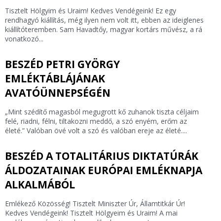
Tisztelt Hölgyim és Uraim! Kedves Vendégeink! Ez egy
rendhagyó kiállítás, még ilyen nem volt itt, ebben az ideiglenes
kiállítóteremben. Sam Havadtőy, magyar kortárs művész, a rá
vonatkozó...
BESZÉD PETRI GYÖRGY
EMLÉKTÁBLÁJÁNAK
AVATÓÜNNEPSÉGÉN
„Mint szédítő magasból megugrott kő zuhanok tiszta céljaim
felé, riadni, félni, tiltakozni meddő, a szó enyém, erőm az
életé.” Valóban övé volt a szó és valóban ereje az életé....
BESZÉD A TOTALITÁRIUS DIKTATÚRÁK
ÁLDOZATAINAK EURÓPAI EMLÉKNAPJA
ALKALMÁBÓL
Emlékező Közösség! Tisztelt Miniszter Úr, Államtitkár Úr!
Kedves Vendégeink! Tisztelt Hölgyeim és Uraim! A mai