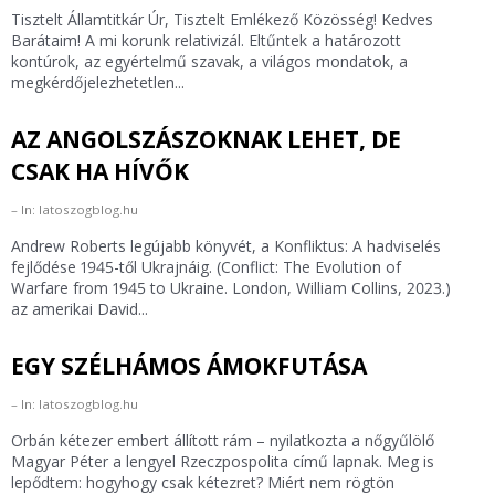
Tisztelt Államtitkár Úr, Tisztelt Emlékező Közösség! Kedves
Barátaim! A mi korunk relativizál. Eltűntek a határozott
kontúrok, az egyértelmű szavak, a világos mondatok, a
megkérdőjelezhetetlen...
AZ ANGOLSZÁSZOKNAK LEHET, DE
CSAK HA HÍVŐK
In: latoszogblog.hu
Andrew Roberts legújabb könyvét, a Konfliktus: A hadviselés
fejlődése 1945-től Ukrajnáig. (Conflict: The Evolution of
Warfare from 1945 to Ukraine. London, William Collins, 2023.)
az amerikai David...
EGY SZÉLHÁMOS ÁMOKFUTÁSA
In: latoszogblog.hu
Orbán kétezer embert állított rám – nyilatkozta a nőgyűlölő
Magyar Péter a lengyel Rzeczpospolita című lapnak. Meg is
lepődtem: hogyhogy csak kétezret? Miért nem rögtön