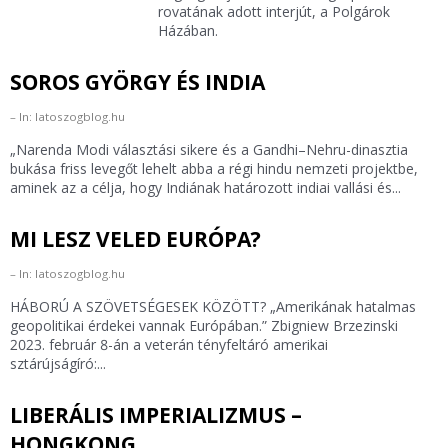
rovatának adott interjút, a Polgárok
Házában.
SOROS GYÖRGY ÉS INDIA
In: latoszogblog.hu
„Narenda Modi választási sikere és a Gandhi–Nehru-dinasztia
bukása friss levegőt lehelt abba a régi hindu nemzeti projektbe,
aminek az a célja, hogy Indiának határozott indiai vallási és...
MI LESZ VELED EURÓPA?
In: latoszogblog.hu
HÁBORÚ A SZÖVETSÉGESEK KÖZÖTT? „Amerikának hatalmas
geopolitikai érdekei vannak Európában.” Zbigniew Brzezinski
2023. február 8-án a veterán tényfeltáró amerikai
sztárújságíró:...
LIBERÁLIS IMPERIALIZMUS –
HONGKONG