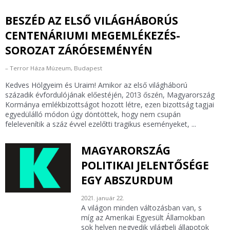
BESZÉD AZ ELSŐ VILÁGHÁBORÚS
CENTENÁRIUMI MEGEMLÉKEZÉS-
SOROZAT ZÁRÓESEMÉNYÉN
Terror Háza Múzeum, Budapest
Kedves Hölgyeim és Uraim! Amikor az első világháború
századik évfordulójának előestéjén, 2013 őszén, Magyarország
Kormánya emlékbizottságot hozott létre, ezen bizottság tagjai
egyedülálló módon úgy döntöttek, hogy nem csupán
felelevenítik a száz évvel ezelőtti tragikus eseményeket, ...
MAGYARORSZÁG
POLITIKAI JELENTŐSÉGE
EGY ABSZURDUM
2021. január 22.
A világon minden változásban van, s
míg az Amerikai Egyesült Államokban
sok helyen negyedik világbeli állapotok