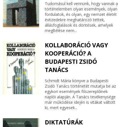
Tudomásul kell vennünk, hogy vannak a
történelemben olyan események, olyan
fordulatok, és olyan, egy nemzet életét
évtizedekre meghatározó tettek,
állásfoglalások és döntések, amelyek
megítélése nem...
KOLLABORÁCIÓ VAGY
KOOPERÁCIÓ? A
BUDAPESTI ZSIDÓ
TANÁCS
Schmidt Mária könyve a Budapesti
Zsidó Tanács történetét mutatja be az
egykori események főszereplőinek
naplói alapján. A Tanács tevékenysége
már működése idején is vitákat váltott
ki, mert egyesek...
DIKTATÚRÁK