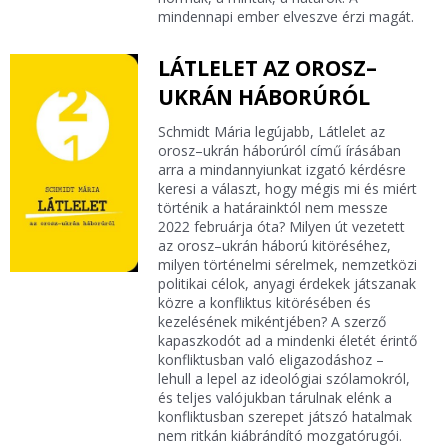
mindennapi ember elveszve érzi magát.
LÁTLELET AZ OROSZ–
UKRÁN HÁBORÚRÓL
Schmidt Mária legújabb, Látlelet az
orosz–ukrán háborúról című írásában
arra a mindannyiunkat izgató kérdésre
keresi a választ, hogy mégis mi és miért
történik a határainktól nem messze
2022 februárja óta? Milyen út vezetett
az orosz–ukrán háború kitöréséhez,
milyen történelmi sérelmek, nemzetközi
politikai célok, anyagi érdekek játszanak
közre a konfliktus kitörésében és
kezelésének mikéntjében? A szerző
kapaszkodót ad a mindenki életét érintő
konfliktusban való eligazodáshoz –
lehull a lepel az ideológiai szólamokról,
és teljes valójukban tárulnak elénk a
konfliktusban szerepet játszó hatalmak
nem ritkán kiábrándító mozgatórugói.