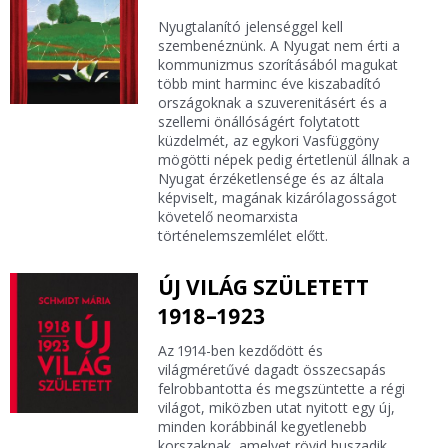
Nyugtalanító jelenséggel kell
szembenéznünk. A Nyugat nem érti a
kommunizmus szorításából magukat
több mint harminc éve kiszabadító
országoknak a szuverenitásért és a
szellemi önállóságért folytatott
küzdelmét, az egykori Vasfüggöny
mögötti népek pedig értetlenül állnak a
Nyugat érzéketlensége és az általa
képviselt, magának kizárólagosságot
követelő neomarxista
történelemszemlélet előtt.
ÚJ VILÁG SZÜLETETT
1918–1923
Az 1914-ben kezdődött és
világméretűvé dagadt összecsapás
felrobbantotta és megszüntette a régi
világot, miközben utat nyitott egy új,
minden korábbinál kegyetlenebb
korszaknak, amelyet rövid huszadik