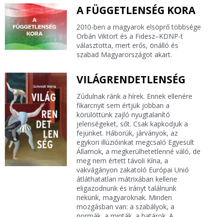
A FÜGGETLENSÉG KORA
2010-ben a magyarok elsöprő többsége
Orbán Viktort és a Fidesz–KDNP-t
választotta, mert erős, önálló és
szabad Magyarországot akart.
VILÁGRENDETLENSÉG
Zúdulnak ránk a hírek. Ennek ellenére
fikarcnyit sem értjük jobban a
körülöttünk zajló nyugtalanító
jelenségeket, sőt. Csak kapkodjuk a
fejünket. Háborúk, járványok, az
egykori illúzióinkat megcsaló Egyesült
Államok, a megkerülhetetlenné váló, de
meg nem értett távoli Kína, a
vakvágányon zakatoló Európai Unió
átláthatatlan mátrixában kellene
eligazodnunk és irányt találnunk
nekünk, magyaroknak. Minden
mozgásban van: a szabályok, a
normák, a minták, a határok. A