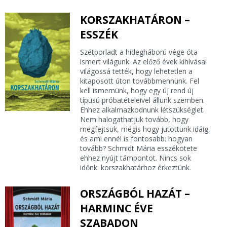
KORSZAKHATÁRON –
ESSZÉK
Szétporladt a hidegháború vége óta
ismert világunk. Az előző évek kihívásai
világossá tették, hogy lehetetlen a
kitaposott úton továbbmennünk. Fel
kell ismernünk, hogy egy új rend új
típusú próbatételeivel állunk szemben.
Ehhez alkalmazkodnunk létszükséglet.
Nem halogathatjuk tovább, hogy
megfejtsük, mégis hogy jutottunk idáig,
és ami ennél is fontosabb: hogyan
tovább? Schmidt Mária esszékötete
ehhez nyújt támpontot. Nincs sok
időnk: korszakhatárhoz érkeztünk.
ORSZÁGBÓL HAZÁT –
HARMINC ÉVE
SZABADON