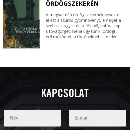
ÖRDÖGSZEKERÉN
A magyar nép ördögszekérnek nevezte
el azt a szúrós gyomnövényt, amelyet a
szél csak úgy kitép a földből, hátára kap
s tovagörget. Néha úgy tűnik, ördögi
erő működteti a történelmet is, midőn...
KAPCSOLAT