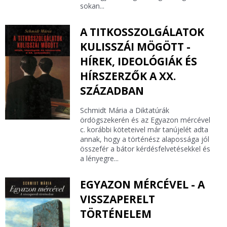
sokan...
A TITKOSSZOLGÁLATOK
KULISSZÁI MÖGÖTT -
HÍREK, IDEOLÓGIÁK ÉS
HÍRSZERZŐK A XX.
SZÁZADBAN
Schmidt Mária a Diktatúrák
ördögszekerén és az Egyazon mércével
c. korábbi köteteivel már tanújelét adta
annak, hogy a történész alapossága jól
összefér a bátor kérdésfelvetésekkel és
a lényegre...
EGYAZON MÉRCÉVEL - A
VISSZAPERELT
TÖRTÉNELEM