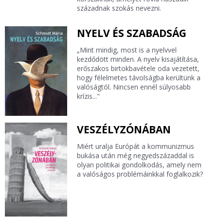
századnak szokás nevezni.
NYELV ÉS SZABADSÁG
„Mint mindig, most is a nyelvvel
kezdődött minden. A nyelv kisajátítása,
erőszakos birtokbavétele oda vezetett,
hogy félelmetes távolságba kerültünk a
valóságtól. Nincsen ennél súlyosabb
krízis..."
VESZÉLYZÓNÁBAN
Miért uralja Európát a kommunizmus
bukása után még negyedszázaddal is
olyan politikai gondolkodás, amely nem
a valóságos problémáinkkal foglalkozik?