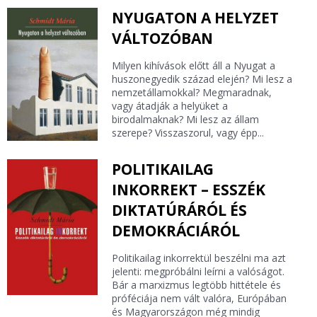
NYUGATON A HELYZET
VÁLTOZÓBAN
Milyen kihívások előtt áll a Nyugat a
huszonegyedik század elején? Mi lesz a
nemzetállamokkal? Megmaradnak,
vagy átadják a helyüket a
birodalmaknak? Mi lesz az állam
szerepe? Visszaszorul, vagy épp...
POLITIKAILAG
INKORREKT – ESSZÉK
DIKTATÚRÁRÓL ÉS
DEMOKRÁCIÁRÓL
Politikailag inkorrektül beszélni ma azt
jelenti: megpróbálni leírni a valóságot.
Bár a marxizmus legtöbb hittétele és
próféciája nem vált valóra, Európában
és Magyarországon még mindig