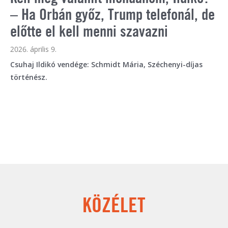
– Ha Orbán győz, Trump telefonál, de
választás az EU-ban
előtte el kell menni szavazni
2026. február 18.
A Politico szerint idén a magyar választás lesz a
2026. április 9.
legfontosabb az Európai Unióban. A brüsszeli lap 5
Csuhaj Ildikó vendége: Schmidt Mária, Széchenyi-díjas
pontban szedte össze, hogy hogyan kellene megdönteni
történész.
az „illiberális demokráciát” Magyarországon. De vajon
milyen precedenst jelenthet a magyar választások
eredménye Európában és a világpolitikában?
KÖZÉLET