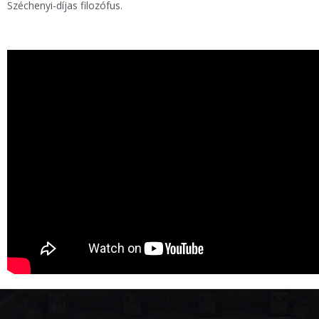
Széchenyi-díjas filozófus.