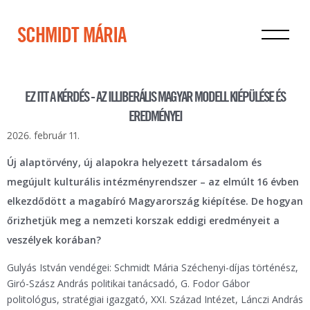
SCHMIDT MÁRIA
EZ ITT A KÉRDÉS - AZ ILLIBERÁLIS MAGYAR MODELL KIÉPÜLÉSE ÉS
EREDMÉNYEI
2026. február 11.
Új alaptörvény, új alapokra helyezett társadalom és
megújult kulturális intézményrendszer – az elmúlt 16 évben
elkezdődött a magabíró Magyarország kiépítése. De hogyan
őrizhetjük meg a nemzeti korszak eddigi eredményeit a
veszélyek korában?
Gulyás István vendégei: Schmidt Mária Széchenyi-díjas történész,
Giró-Szász András politikai tanácsadó, G. Fodor Gábor
politológus, stratégiai igazgató, XXI. Század Intézet, Lánczi András