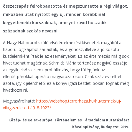
összecsapás felrobbantotta és megszüntette a régi világot,
miközben utat nyitott egy új, minden korábbinál
kegyetlenebb korszaknak, amelyet rövid huszadik
századnak szokás nevezni.
A Nagy Háborúról szóló első értelmezési kísérletek magából a
háború logikájából sarjadtak, és a gonosz, illetve a jó közötti
küzdelemként írták le az eseményeket. Ez az értelmezés máig sok
hívet tudhat magáénak. Schmidt Mária történész nagyívű esszéje
az egyik első szellemi próbálkozás, hogy túllépjünk az
ellentétpárokkal operáló magyarázatokon. Csak száz év telt el
azóta, így kijelenthető: ez a könyv igazi kezdet. Sokan fognak még
hivatkozni rá.
Megvásárolható:
https://webshop.terrorhaza.hu/hu/termek/uj-
vilag-szuletett-1918-1923/
Közép- és Kelet-európai Történelem és Társadalom Kutatásáért
Közalapítvány, Budapest, 2019.