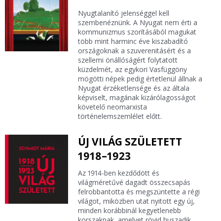
Nyugtalanító jelenséggel kell
szembenéznünk. A Nyugat nem érti a
kommunizmus szorításából magukat
több mint harminc éve kiszabadító
országoknak a szuverenitásért és a
szellemi önállóságért folytatott
küzdelmét, az egykori Vasfüggöny
mögötti népek pedig értetlenül állnak a
Nyugat érzéketlensége és az általa
képviselt, magának kizárólagosságot
követelő neomarxista
történelemszemlélet előtt.
ÚJ VILÁG SZÜLETETT
1918–1923
Az 1914-ben kezdődött és
világméretűvé dagadt összecsapás
felrobbantotta és megszüntette a régi
világot, miközben utat nyitott egy új,
minden korábbinál kegyetlenebb
korszaknak, amelyet rövid huszadik