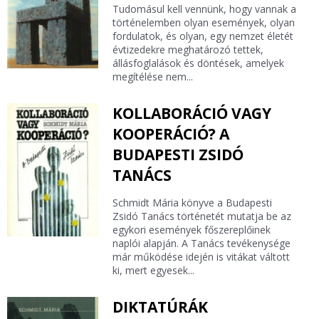
Tudomásul kell vennünk, hogy vannak a
történelemben olyan események, olyan
fordulatok, és olyan, egy nemzet életét
évtizedekre meghatározó tettek,
állásfoglalások és döntések, amelyek
megítélése nem...
KOLLABORÁCIÓ VAGY
KOOPERÁCIÓ? A
BUDAPESTI ZSIDÓ
TANÁCS
Schmidt Mária könyve a Budapesti
Zsidó Tanács történetét mutatja be az
egykori események főszereplőinek
naplói alapján. A Tanács tevékenysége
már működése idején is vitákat váltott
ki, mert egyesek...
DIKTATÚRÁK