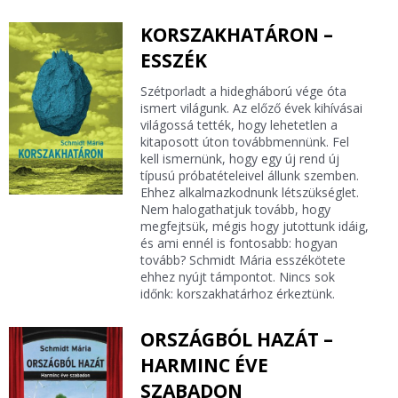
KORSZAKHATÁRON –
ESSZÉK
Szétporladt a hidegháború vége óta
ismert világunk. Az előző évek kihívásai
világossá tették, hogy lehetetlen a
kitaposott úton továbbmennünk. Fel
kell ismernünk, hogy egy új rend új
típusú próbatételeivel állunk szemben.
Ehhez alkalmazkodnunk létszükséglet.
Nem halogathatjuk tovább, hogy
megfejtsük, mégis hogy jutottunk idáig,
és ami ennél is fontosabb: hogyan
tovább? Schmidt Mária esszékötete
ehhez nyújt támpontot. Nincs sok
időnk: korszakhatárhoz érkeztünk.
ORSZÁGBÓL HAZÁT –
HARMINC ÉVE
SZABADON