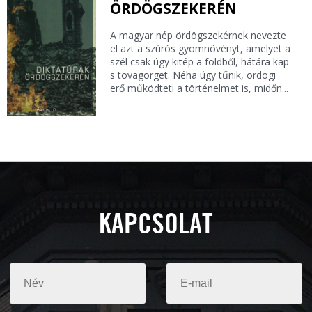
ÖRDÖGSZEKERÉN
A magyar nép ördögszekérnek nevezte
el azt a szúrós gyomnövényt, amelyet a
szél csak úgy kitép a földből, hátára kap
s tovagörget. Néha úgy tűnik, ördögi
erő működteti a történelmet is, midőn...
KAPCSOLAT