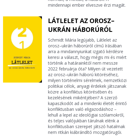
mindennapi ember elveszve érzi magát.
LÁTLELET AZ OROSZ–
UKRÁN HÁBORÚRÓL
Schmidt Mária legújabb, Látlelet az
orosz–ukrán háborúról című írásában
arra a mindannyiunkat izgató kérdésre
keresi a választ, hogy mégis mi és miért
történik a határainktól nem messze
2022 februárja óta? Milyen út vezetett
az orosz–ukrán háború kitöréséhez,
milyen történelmi sérelmek, nemzetközi
politikai célok, anyagi érdekek játszanak
közre a konfliktus kitörésében és
kezelésének mikéntjében? A szerző
kapaszkodót ad a mindenki életét érintő
konfliktusban való eligazodáshoz –
lehull a lepel az ideológiai szólamokról,
és teljes valójukban tárulnak elénk a
konfliktusban szerepet játszó hatalmak
nem ritkán kiábrándító mozgatórugói.