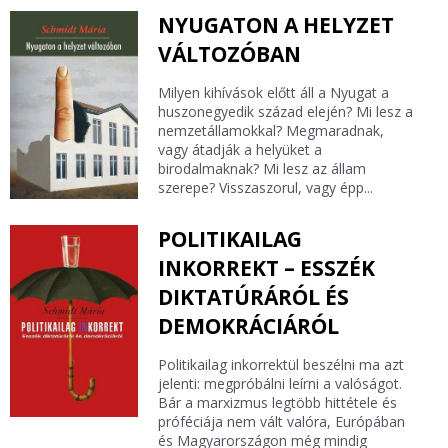
NYUGATON A HELYZET
VÁLTOZÓBAN
Milyen kihívások előtt áll a Nyugat a
huszonegyedik század elején? Mi lesz a
nemzetállamokkal? Megmaradnak,
vagy átadják a helyüket a
birodalmaknak? Mi lesz az állam
szerepe? Visszaszorul, vagy épp...
POLITIKAILAG
INKORREKT – ESSZÉK
DIKTATÚRÁRÓL ÉS
DEMOKRÁCIÁRÓL
Politikailag inkorrektül beszélni ma azt
jelenti: megpróbálni leírni a valóságot.
Bár a marxizmus legtöbb hittétele és
próféciája nem vált valóra, Európában
és Magyarországon még mindig