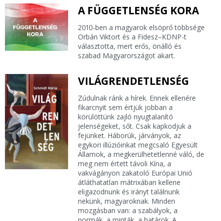
A FÜGGETLENSÉG KORA
2010-ben a magyarok elsöprő többsége
Orbán Viktort és a Fidesz–KDNP-t
választotta, mert erős, önálló és
szabad Magyarországot akart.
VILÁGRENDETLENSÉG
Zúdulnak ránk a hírek. Ennek ellenére
fikarcnyit sem értjük jobban a
körülöttünk zajló nyugtalanító
jelenségeket, sőt. Csak kapkodjuk a
fejünket. Háborúk, járványok, az
egykori illúzióinkat megcsaló Egyesült
Államok, a megkerülhetetlenné váló, de
meg nem értett távoli Kína, a
vakvágányon zakatoló Európai Unió
átláthatatlan mátrixában kellene
eligazodnunk és irányt találnunk
nekünk, magyaroknak. Minden
mozgásban van: a szabályok, a
normák, a minták, a határok. A