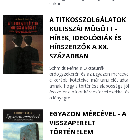
sokan...
A TITKOSSZOLGÁLATOK
KULISSZÁI MÖGÖTT -
HÍREK, IDEOLÓGIÁK ÉS
HÍRSZERZŐK A XX.
SZÁZADBAN
Schmidt Mária a Diktatúrák
ördögszekerén és az Egyazon mércével
c. korábbi köteteivel már tanújelét adta
annak, hogy a történész alapossága jól
összefér a bátor kérdésfelvetésekkel és
a lényegre...
EGYAZON MÉRCÉVEL - A
VISSZAPERELT
TÖRTÉNELEM