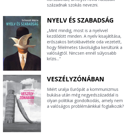
századnak szokás nevezni.
NYELV ÉS SZABADSÁG
„Mint mindig, most is a nyelvvel
kezdődött minden. A nyelv kisajátítása,
erőszakos birtokbavétele oda vezetett,
hogy félelmetes távolságba kerültünk a
valóságtól. Nincsen ennél súlyosabb
krízis..."
VESZÉLYZÓNÁBAN
Miért uralja Európát a kommunizmus
bukása után még negyedszázaddal is
olyan politikai gondolkodás, amely nem
a valóságos problémáinkkal foglalkozik?