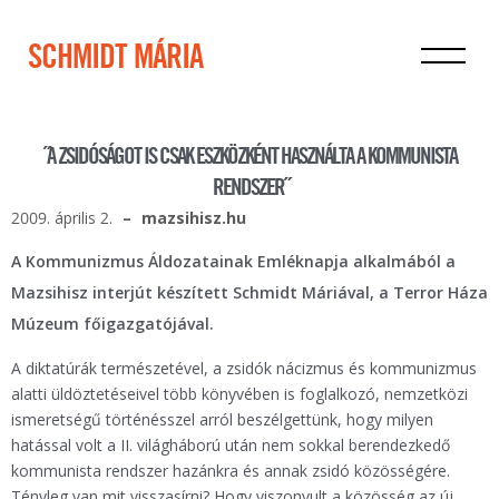
SCHMIDT MÁRIA
˝A ZSIDÓSÁGOT IS CSAK ESZKÖZKÉNT HASZNÁLTA A KOMMUNISTA
RENDSZER˝
2009. április 2.
mazsihisz.hu
A Kommunizmus Áldozatainak Emléknapja alkalmából a
Mazsihisz interjút készített Schmidt Máriával, a Terror Háza
Múzeum főigazgatójával.
A diktatúrák természetével, a zsidók nácizmus és kommunizmus
alatti üldöztetéseivel több könyvében is foglalkozó, nemzetközi
ismeretségű történésszel arról beszélgettünk, hogy milyen
hatással volt a II. világháború után nem sokkal berendezkedő
kommunista rendszer hazánkra és annak zsidó közösségére.
Tényleg van mit visszasírni? Hogy viszonyult a közösség az új