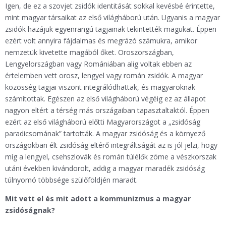
Igen, de ez a szovjet zsidók identitását sokkal kevésbé érintette,
mint magyar társaikat az első világháború után. Ugyanis a magyar
zsidók hazájuk egyenrangú tagjainak tekintették magukat. Éppen
ezért volt annyira fájdalmas és megrázó számukra, amikor
nemzetük kivetette magából őket. Oroszországban,
Lengyelországban vagy Romániában alig voltak ebben az
értelemben vett orosz, lengyel vagy román zsidók. A magyar
közösség tagjai viszont integrálódhattak, és magyaroknak
számítottak. Egészen az első világháború végéig ez az állapot
nagyon eltért a térség más országaiban tapasztaltaktól. Éppen
ezért az első világháború előtti Magyarországot a „zsidóság
paradicsomának” tartották. A magyar zsidóság és a környező
országokban élt zsidóság eltérő integráltságát az is jól jelzi, hogy
míg a lengyel, csehszlovák és román túlélők zöme a vészkorszak
utáni években kivándorolt, addig a magyar maradék zsidóság
túlnyomó többsége szülőföldjén maradt.
Mit vett el és mit adott a kommunizmus a magyar
zsidóságnak?