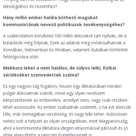
ideológiához és rezsimhez?
Hány millió ember halála köthető magukat
kommunistának nevező politikusok tevékenységéhez?
A szakirodalom körülbelül 100 millió áldozatot tart nyilván, de a
kutatások még folynak. Ezek az adatok még módosulhatnak a
Koreában, Vietnamban és Kínában, valamint Kubában történtek
feldolgozása után.
Mekkora lehet a nem halálos, de súlyos lelki, fizikai
sérüléséket szenvedettek száma?
Ez egy nagyon tág fogalom, hiszen egy diktatúrában minden
polgár áldozatnak számít, mivel egy olyan rendszert
kényszerítenek az emberekre, amellyel nem, vagy csak részben-
lehet azonosulni. Az ember szabadnak született, s ha ezt elveszik
tőle, már önmagában veszteség, és nagy lelki teher. Különösen
nehéz volt a helyzet az olyan országokban, mint Magyarország,
ahol a kommunista diktatúra idegen elnyomással párosult és jó
időre elveszítette a nemzeti függetlenségét is.