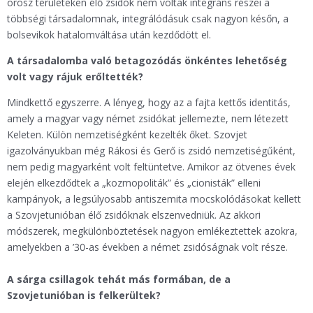
orosz területeken élő zsidók nem voltak integráns részei a
többségi társadalomnak, integrálódásuk csak nagyon későn, a
bolsevikok hatalomváltása után kezdődött el.
A társadalomba való betagozódás önkéntes lehetőség
volt vagy rájuk erőltették?
Mindkettő egyszerre. A lényeg, hogy az a fajta kettős identitás,
amely a magyar vagy német zsidókat jellemezte, nem létezett
Keleten. Külön nemzetiségként kezelték őket. Szovjet
igazolványukban még Rákosi és Gerő is zsidó nemzetiségűként,
nem pedig magyarként volt feltüntetve. Amikor az ötvenes évek
elején elkezdődtek a „kozmopoliták” és „cionisták” elleni
kampányok, a legsúlyosabb antiszemita mocskolódásokat kellett
a Szovjetunióban élő zsidóknak elszenvedniük. Az akkori
módszerek, megkülönböztetések nagyon emlékeztettek azokra,
amelyekben a ’30-as években a német zsidóságnak volt része.
A sárga csillagok tehát más formában, de a
Szovjetunióban is felkerültek?