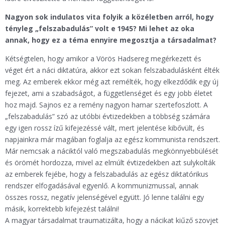
Nagyon sok indulatos vita folyik a közéletben arról, hogy
tényleg „felszabadulás” volt e 1945? Mi lehet az oka
annak, hogy ez a téma ennyire megosztja a társadalmat?
Kétségtelen, hogy amikor a Vörös Hadsereg megérkezett és
véget ért a náci diktatúra, akkor ezt sokan felszabadulásként élték
meg. Az emberek ekkor még azt remélték, hogy elkezdődik egy új
fejezet, ami a szabadságot, a függetlenséget és egy jobb életet
hoz majd. Sajnos ez a remény nagyon hamar szertefoszlott. A
„felszabadulás” szó az utóbbi évtizedekben a többség számára
egy igen rossz ízű kifejezéssé vált, mert jelentése kibővült, és
napjainkra már magában foglalja az egész kommunista rendszert.
Már nemcsak a náciktól való megszabadulás megkönnyebbülését
és örömét hordozza, mivel az elmúlt évtizedekben azt sulykolták
az emberek fejébe, hogy a felszabadulás az egész diktatórikus
rendszer elfogadásával egyenlő. A kommunizmussal, annak
összes rossz, negatív jelenségével együtt. Jó lenne találni egy
másik, korrektebb kifejezést találni!
A magyar társadalmat traumatizálta, hogy a nácikat kiűző szovjet