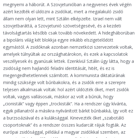
megnyerni a háborút. A Szovjetunióban a negyvenes évek végén
azért kezdték el üldözni a zsidókat, mert a megalakuló zsidó
állam nem olyan lett, mint Sztálin elképzelte. Izrael nem vált
szovjetbaráttá, a Szovjetunió szövetségesévé, és a kezdeti
távolságtartás később csak tovább növekedett. A hidegháborúban
a bipoláris világ két blokkja egyre inkább elszigetelődött
egymástól. A zsidóknak azonban nemzetközi szervezeteik voltak,
amelyek túlnyúltak az országhatárokon, és ezek a kapcsolatok
veszélyesek és gyanúsak lettek. Ezenkívül Sztálin úgy látta, hogy a
zsidóság nem hajlandó feladni identitását, hitét, és ez is
megengedhetetlennek számított. A kommunista diktatúrának
mindig szüksége volt bűnbakokra, és a zsidók erre a szerepre
teljesen alkalmasak voltak: hol azért üldözték őket, mert zsidók
voltak, vagyis vallásosak, máskor az volt a bűnük, hogy
„cionisták” vagy éppen „trockisták”. Ha a rendszer úgy kívánta,
egyik pillanatról a másikra nyilvánított bárkit bűnbakká, így volt ez
a burzsoáziával és a kuláksággal. Kinevezték őket „szabotáló
csoportoknak” és a rendszer összes kudarcát rájuk fogták. Az
európai zsidósággal, például a magyar zsidókkal szemben, az