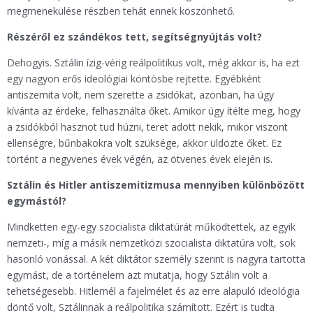
megmenekülése részben tehát ennek köszönhető.
Részéről ez szándékos tett, segítségnyújtás volt?
Dehogyis. Sztálin ízig-vérig reálpolitikus volt, még akkor is, ha ezt
egy nagyon erős ideológiai köntösbe rejtette. Egyébként
antiszemita volt, nem szerette a zsidókat, azonban, ha úgy
kívánta az érdeke, felhasználta őket. Amikor úgy ítélte meg, hogy
a zsidókból hasznot tud húzni, teret adott nekik, mikor viszont
ellenségre, bűnbakokra volt szüksége, akkor üldözte őket. Ez
történt a negyvenes évek végén, az ötvenes évek elején is.
Sztálin és Hitler antiszemitizmusa mennyiben különbözött
egymástól?
Mindketten egy-egy szocialista diktatúrát működtettek, az egyik
nemzeti-, míg a másik nemzetközi szocialista diktatúra volt, sok
hasonló vonással. A két diktátor személy szerint is nagyra tartotta
egymást, de a történelem azt mutatja, hogy Sztálin volt a
tehetségesebb. Hitlernél a fajelmélet és az erre alapuló ideológia
döntő volt, Sztálinnak a reálpolitika számított. Ezért is tudta