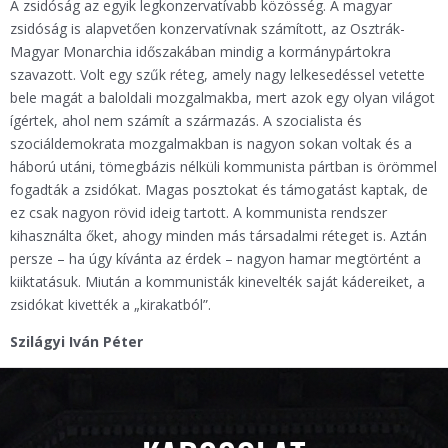
A zsidóság az egyik legkonzervatívabb közösség. A magyar
zsidóság is alapvetően konzervatívnak számított, az Osztrák-
Magyar Monarchia időszakában mindig a kormánypártokra
szavazott. Volt egy szűk réteg, amely nagy lelkesedéssel vetette
bele magát a baloldali mozgalmakba, mert azok egy olyan világot
ígértek, ahol nem számít a származás. A szocialista és
szociáldemokrata mozgalmakban is nagyon sokan voltak és a
háború utáni, tömegbázis nélküli kommunista pártban is örömmel
fogadták a zsidókat. Magas posztokat és támogatást kaptak, de
ez csak nagyon rövid ideig tartott. A kommunista rendszer
kihasználta őket, ahogy minden más társadalmi réteget is. Aztán
persze – ha úgy kívánta az érdek – nagyon hamar megtörtént a
kiiktatásuk. Miután a kommunisták kinevelték saját kádereiket, a
zsidókat kivették a „kirakatból”.
Szilágyi Iván Péter