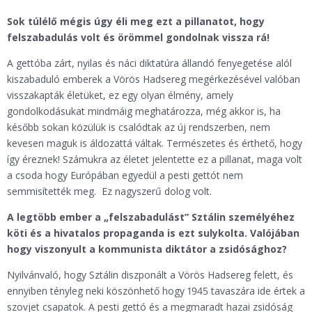
Sok túlélő mégis úgy éli meg ezt a pillanatot, hogy
felszabadulás volt és örömmel gondolnak vissza rá!
A gettóba zárt, nyilas és náci diktatúra állandó fenyegetése alól
kiszabaduló emberek a Vörös Hadsereg megérkezésével valóban
visszakapták életüket, ez egy olyan élmény, amely
gondolkodásukat mindmáig meghatározza, még akkor is, ha
később sokan közülük is csalódtak az új rendszerben, nem
kevesen maguk is áldozattá váltak. Természetes és érthető, hogy
így éreznek! Számukra az életet jelentette ez a pillanat, maga volt
a csoda hogy Európában egyedül a pesti gettót nem
semmisítették meg. Ez nagyszerű dolog volt.
A legtöbb ember a „felszabadulást” Sztálin személyéhez
köti és a hivatalos propaganda is ezt sulykolta. Valójában
hogy viszonyult a kommunista diktátor a zsidósághoz?
Nyilvánvaló, hogy Sztálin diszponált a Vörös Hadsereg felett, és
ennyiben tényleg neki köszönhető hogy 1945 tavaszára ide értek a
szovjet csapatok. A pesti gettó és a megmaradt hazai zsidóság