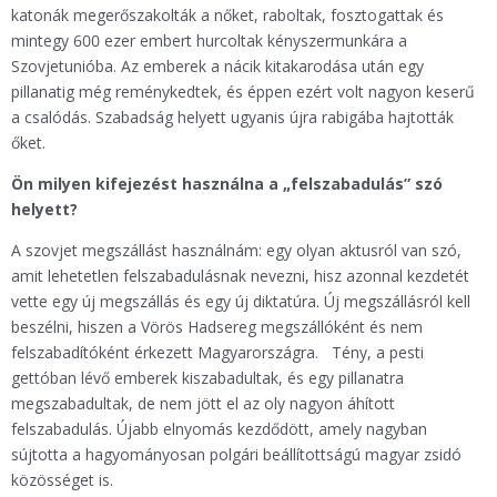
katonák megerőszakolták a nőket, raboltak, fosztogattak és
mintegy 600 ezer embert hurcoltak kényszermunkára a
Szovjetunióba. Az emberek a nácik kitakarodása után egy
pillanatig még reménykedtek, és éppen ezért volt nagyon keserű
a csalódás. Szabadság helyett ugyanis újra rabigába hajtották
őket.
Ön milyen kifejezést használna a „felszabadulás” szó
helyett?
A szovjet megszállást használnám: egy olyan aktusról van szó,
amit lehetetlen felszabadulásnak nevezni, hisz azonnal kezdetét
vette egy új megszállás és egy új diktatúra. Új megszállásról kell
beszélni, hiszen a Vörös Hadsereg megszállóként és nem
felszabadítóként érkezett Magyarországra. Tény, a pesti
gettóban lévő emberek kiszabadultak, és egy pillanatra
megszabadultak, de nem jött el az oly nagyon áhított
felszabadulás. Újabb elnyomás kezdődött, amely nagyban
sújtotta a hagyományosan polgári beállítottságú magyar zsidó
közösséget is.