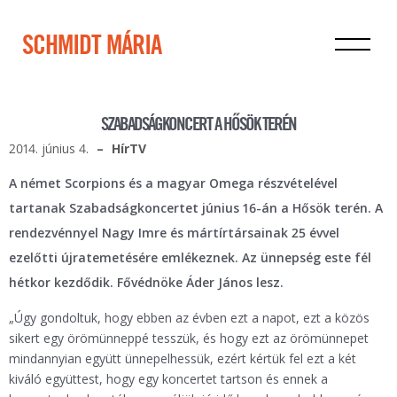
SCHMIDT MÁRIA
SZABADSÁGKONCERT A HŐSÖK TERÉN
2014. június 4.
HírTV
A német Scorpions és a magyar Omega részvételével
tartanak Szabadságkoncertet június 16-án a Hősök terén. A
rendezvénnyel Nagy Imre és mártírtársainak 25 évvel
ezelőtti újratemetésére emlékeznek. Az ünnepség este fél
hétkor kezdődik. Fővédnöke Áder János lesz.
„Úgy gondoltuk, hogy ebben az évben ezt a napot, ezt a közös
sikert egy örömünneppé tesszük, és hogy ezt az örömünnepet
mindannyian együtt ünnepelhessük, ezért kértük fel ezt a két
kiváló együttest, hogy egy koncertet tartson és ennek a