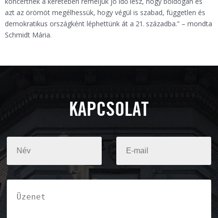
koncertnek a keretében reméljük jó idő lesz, hogy boldogan és
azt az örömöt megélhessük, hogy végül is szabad, független és
demokratikus országként léphettünk át a 21. századba.” – mondta
Schmidt Mária.
KAPCSOLAT