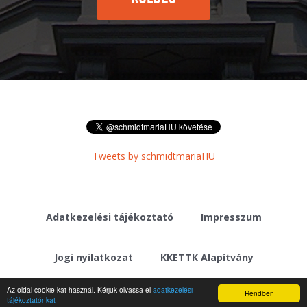
Tweets by schmidtmariaHU
Adatkezelési tájékoztató
Impresszum
Jogi nyilatkozat
KKETTK Alapítvány
Az oldal cookie-kat használ. Kérjük olvassa el
adatkezelési
Rendben
tájékoztatónkat