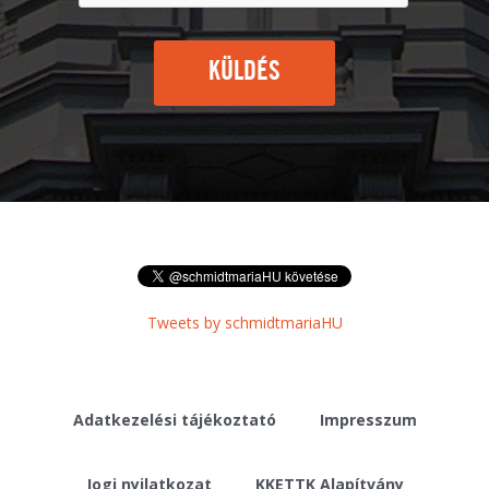
KÜLDÉS
Tweets by schmidtmariaHU
Adatkezelési tájékoztató
Impresszum
Jogi nyilatkozat
KKETTK Alapítvány