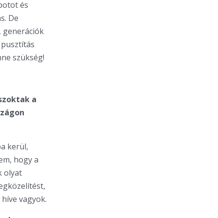
potot és
s. De
, generációk
 pusztítás
enne szükség!
szoktak a
szágon
a kerül,
lem, hogy a
k olyat
gközelítést,
 híve vagyok.