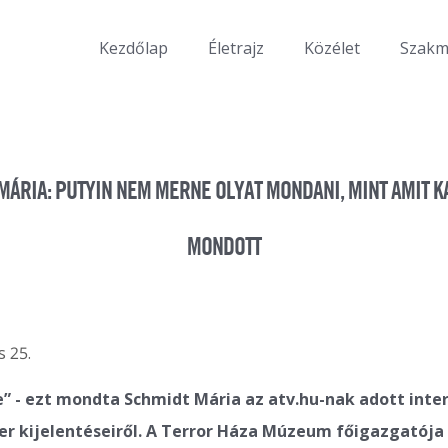
Kezdőlap
Életrajz
Közélet
Szak
MÁRIA: PUTYIN NEM MERNE OLYAT MONDANI, MINT AMIT 
MONDOTT
s 25.
” - ezt mondta Schmidt Mária az atv.hu-nak adott inte
r kijelentéseiről. A Terror Háza Múzeum főigazgatója