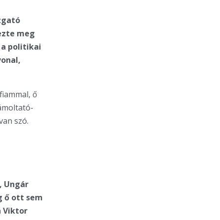
zgató
dezte meg
a politikai
vonal,
fiammal, ő
ámoltató-
van szó.
a, Ungár
 ő ott sem
n Viktor