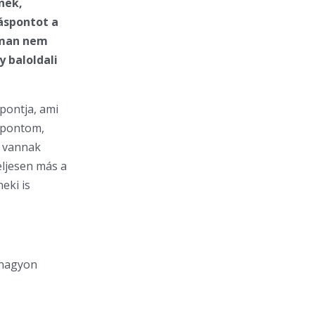
nek,
áspontot a
sman nem
 baloldali
pontja, ami
áspontom,
k vannak
eljesen más a
eki is
 nagyon