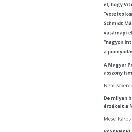
el, hogy Vi
“vesztes ka
Schmidt Már
vasárnapi e
“nagyon int
a punnyadás
A Magyar Pé
asszony ism
Nem ismere
De milyen h
érzékelt a 
Mese. Káros
VASÁRNAPI 