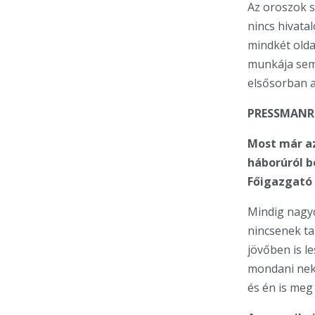
Az oroszok s
nincs hivata
mindkét olda
munkája semm
elsősorban a
PRESSMANRÓ
Most már az
háborúról b
Főigazgató 
Mindig nagyo
nincsenek ta
jövőben is l
mondani neki
és én is meg