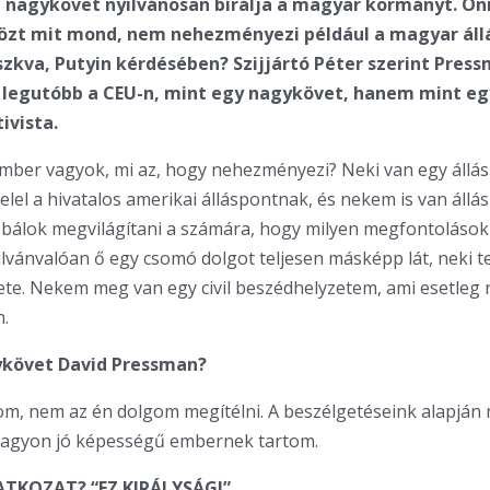
 nagykövet nyilvánosan bírálja a magyar kormányt. Ön
zt mit mond, nem nehezményezi például a magyar áll
zkva, Putyin kérdésében? Szijjártó Péter szerint Pres
 legutóbb a CEU-n, mint egy nagykövet, hanem mint egy
tivista.
 ember vagyok, mi az, hogy nehezményezi? Neki van egy állás
elel a hivatalos amerikai álláspontnak, és nekem is van áll
bálok megvilágítani a számára, hogy milyen megfontoláso
lvánvalóan ő egy csomó dolgot teljesen másképp lát, neki t
te. Nekem meg van egy civil beszédhelyzetem, ami esetleg n
.
ykövet David Pressman?
m, nem az én dolgom megítélni. A beszélgetéseink alapján
 nagyon jó képességű embernek tartom.
ATKOZAT? “EZ KIRÁLYSÁG!”