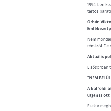
1994-ben kez
tartós baráti
Orbán Vikto
Emlékezetp
Nem mondaná
témáról. De 
Aktuális po
Elsősorban t
"NEM BELÜL
A külföldi ú
útján is ot
Ezek a meghí