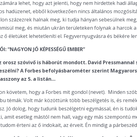
zámára lehet, hogy azt jelenti, hogy nem hirdettek hadi álla
los hadüzenet, ebből következően nincs általános mozgósítá
lon százezrek halnak meg, ki tudja hányan sebesülnek meg
isül meg, és miután ukrán területeken folynak a harcok a
z ő életüket lehetetleníti el. Fegyvernyugvásra és békére l
l: “NAGYON JÓ KÉPESSÉGŰ EMBER”
 orosz szóvivő is háborút mondott. David Pressmannal 
eszélni? A Forbes befolyásbarométer szerint Magyaror
asszony az 5. a listán…
n követem, hogy a Forbes mit gondol (nevet). Minden szób
bu témák. Volt már közöttünk több beszélgetés is, és remé
esz. Jó dolog, hogy tudunk beszélgetni egymással, én is tudo
, amit esetleg mástól nem hall, vagy egy más szempontú me
 tudom érteni az ő indokait, az érveit. Én mindig a párbeszéd