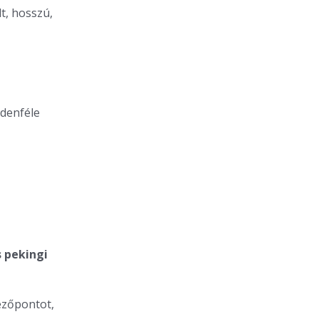
t, hosszú,
denféle
s pekingi
ézőpontot,