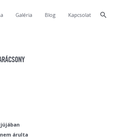
ma
Galéria
Blog
Kapcsolat
KARÁCSONY
rjújában
 nem árulta