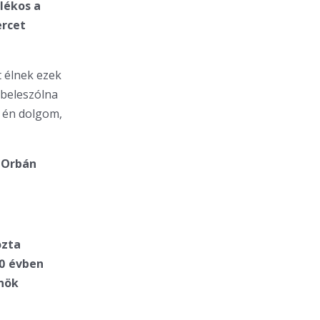
alékos a
ercet
t élnek ezek
beleszólna
z én dolgom,
 Orbán
ozta
30 évben
lnök