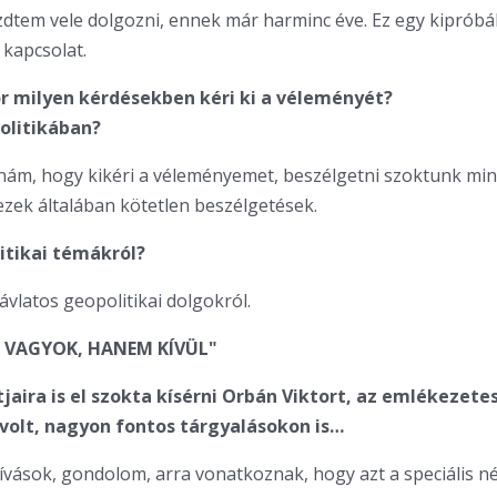
dtem vele dolgozni, ennek már harminc éve. Ez egy kipróbál
 kapcsolat.
r milyen kérdésekben kéri ki a véleményét?
olitikában?
m, hogy kikéri a véleményemet, beszélgetni szoktunk min
ezek általában kötetlen beszélgetések.
litikai témákról?
ávlatos geopolitikai dolgokról.
 VAGYOK, HANEM KÍVÜL"
tjaira is el szokta kísérni Orbán Viktort, az emlékezete
t volt, nagyon fontos tárgyalásokon is…
vások, gondolom, arra vonatkoznak, hogy azt a speciális n