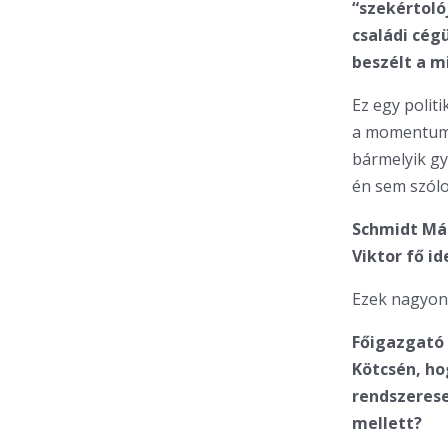
“szekértoló
családi cég
beszélt a m
Ez egy polit
a momentumo
bármelyik gy
én sem szólo
Schmidt Már
Viktor fő i
Ezek nagyon 
Főigazgató 
Kötcsén, ho
rendszerese
mellett?