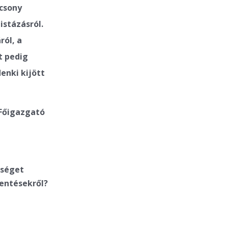
ácsony
istázásról.
ról, a
t pedig
enki kijött
 Főigazgató
nséget
lentésekről?