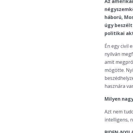
Az amerikai
négyszemkö
háború, Mos
úgy beszélt
politikai ak
Én egy civil
nyilván megf
amit megpró
mögötte. Nyi
beszédhelyze
hasznára van
Milyen nag
Azt nem tudo
intelligens,
BIDEN-NYIL