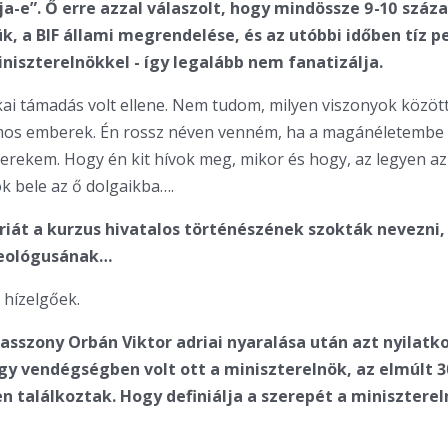
ja-e”. Ő erre azzal válaszolt, hogy mindössze 9-10 száz
ük, a BIF állami megrendelése, és az utóbbi időben tíz p
iniszterelnökkel - így legalább nem fanatizálja.
ikai támadás volt ellene. Nem tudom, milyen viszonyok közöt
s emberek. Én rossz néven venném, ha a magánéletembe 
erekem. Hogy én kit hívok meg, mikor és hogy, az legyen a
k bele az ő dolgaikba….
iát a kurzus hivatalos történészének szokták nevezni,
deológusának…
hízelgőek.
asszony Orbán Viktor adriai nyaralása után azt nyilatk
gy vendégségben volt ott a miniszterelnök, az elmúlt 
n találkoztak. Hogy definiálja a szerepét a minisztere