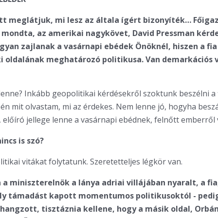
tt meglátjuk, mi lesz az általa ígért bizonyíték… Főiga
t mondta, az amerikai nagykövet, David Pressman kér
ogyan zajlanak a vasárnapi ebédek Önöknél, hiszen a fia 
ki oldalának meghatározó politikusa. Van demarkációs 
lenne? Inkább geopolitikai kérdésekről szoktunk beszélni a 
, én mit olvastam, mi az érdekes. Nem lenne jó, hogyha besz
előíró jellege lenne a vasárnapi ebédnek, felnőtt emberről 
nincs is szó?
tikai vitákat folytatunk. Szeretetteljes légkör van.
a miniszterelnök a lánya adriai villájában nyaralt, a fi
ly támadást kapott momentumos politikusoktól - pedig
elhangzott, tisztáznia kellene, hogy a másik oldal, Orbá