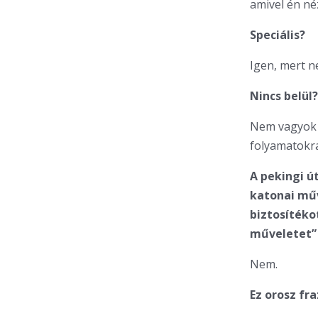
amivel én né
Speciális?
Igen, mert n
Nincs belül?
Nem vagyok 
folyamatokra
A pekingi ú
katonai műv
biztosítéko
műveletet” 
Nem.
Ez orosz fra