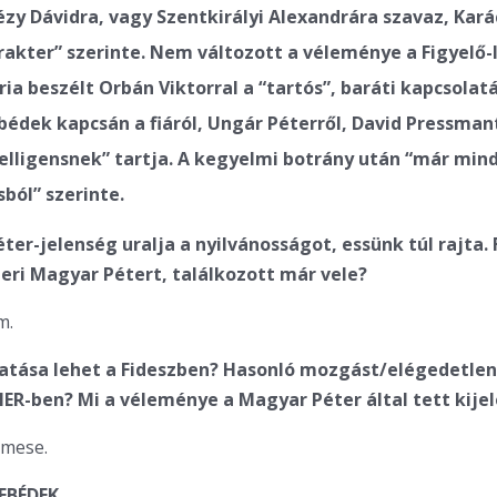
tézy Dávidra, vagy Szentkirályi Alexandrára szavaz, Kar
rakter” szerinte. Nem változott a véleménye a Figyelő-l
ia beszélt Orbán Viktorral a “tartós”, baráti kapcsolatá
bédek kapcsán a fiáról, Ungár Péterről, David Pressman
elligensnek” tartja. A kegyelmi botrány után “már mind
ból” szerinte.
ter-jelenség uralja a nyilvánosságot, essünk túl rajta.
eri Magyar Pétert, találkozott már vele?
m.
atása lehet a Fideszben? Hasonló mozgást/elégedetle
NER-ben? Mi a véleménye a Magyar Péter által tett kije
 mese.
EBÉDEK