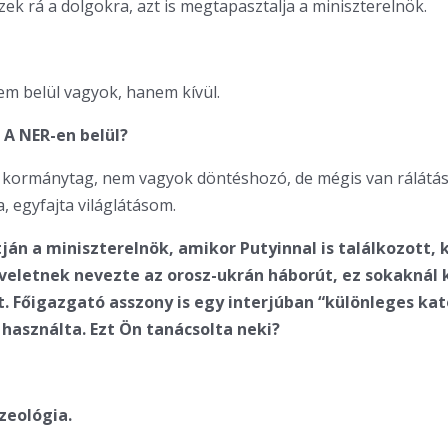
zek rá a dolgokra, azt is megtapasztalja a miniszterelnök.
em belül vagyok, hanem kívül.
 A NER-en belül?
kormánytag, nem vagyok döntéshozó, de mégis van rálátá
, egyfajta világlátásom.
tján a miniszterelnök, amikor Putyinnal is találkozott, 
eletnek nevezte az orosz-ukrán háborút, ez sokaknál k
t. Főigazgató asszony is egy interjúban “különleges ka
használta. Ezt Ön tanácsolta neki?
zeológia.