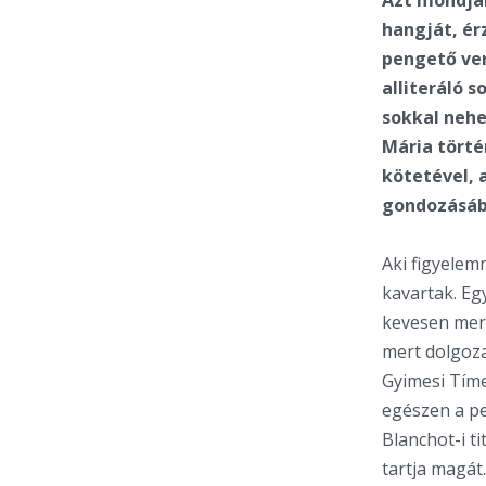
Azt mondják
hangját, ér
pengető ver
alliteráló 
sokkal nehe
Mária törté
kötetével,
gondozásáb
Aki figyelemm
kavartak. Eg
kevesen mert
mert dolgoza
Gyimesi Tíme
egészen a per
Blanchot-i t
tartja magát