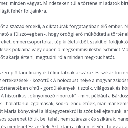
met, minden vágyat. Mindezeken túl a történelmi adatok bi
lágít fehér foltjainkra.
őt a század érdekli, a diktatúrák forgatagában élő ember. 
sható a fülszövegben -, hogy ördögi erő működteti a történel
ket, embercsoportokat tép ki életükből, szakít el földjüktől
dések poklaiba vagy éppen a megsemmisülésbe. Schmidt Már
rőt akarja érteni, megtudni róla minden meg-tudhatót.
zereplő tanulmányok túlmutatnak a száraz és szikár törté
Az értekezések - közöttük A holocaust helye a magyar zsidós
örténetében című - gördülékenyek, tiszták, világosak és k
 A historikus „oknyomozó riportok˝ - mint például a Bárdoss
ak - hallatlanul izgalmasak, sodró lendületűek, már-már ké
idt Mária könyvénél a lábjegyzetekről is szót kell ejtenünk,
s szerepet töltik be, tehát nem szárazak és szikárak, han
 és meglepetésszerűek. Azt írtam a cikkem elején, hogy az a