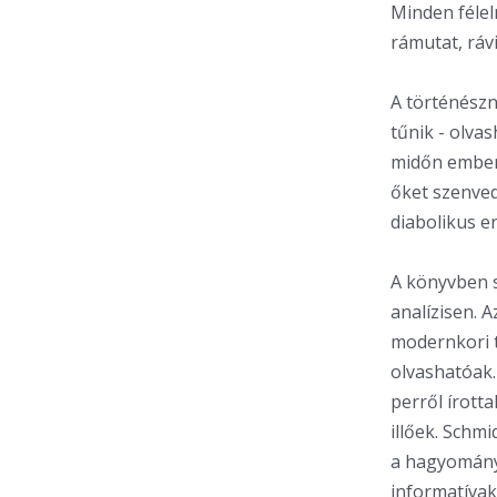
Minden félel
rámutat, rávi
A történészn
tűnik - olva
midőn embere
őket szenve
diabolikus e
A könyvben s
analízisen. 
modernkori t
olvashatóak.
perről írott
illőek. Schm
a hagyományo
informatívak