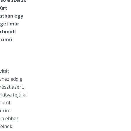
asó a szerző
húrt
latban egy
séget már
Schmidt
˝ című
vitát
lyhez eddig
észt azért,
tva fejti ki.
áktól
urice
ria ehhez
zélnek.