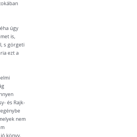
rtokában
Néha úgy
met is,
, s görgeti
ia ezt a
nelmi
ág
önnyen
y- és Rajk-
mregénybe
 amelyek nem
em
 jó könyv,