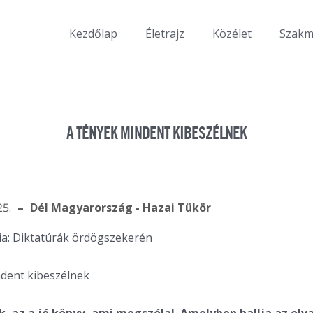
Kezdőlap
Életrajz
Közélet
Szak
A TÉNYEK MINDENT KIBESZÉLNEK
25.
Dél Magyarország - Hazai Tükör
ia: Diktatúrák ördögszekerén
dent kibeszélnek