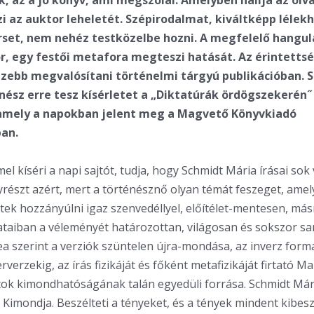
, az a jó könyv, ami megszólal. Amelyben hallja az olv
zi az auktor leheletét. Szépirodalmat, kiváltképp lélek
set, nem nehéz testközelbe hozni. A megfelelő hangu
sor, egy festői metafora megteszi hatását. Az érintett
zebb megvalósítani történelmi tárgyú publikációban. 
nész erre tesz kísérletet a „Diktatúrák ördögszekerén
 amely a napokban jelent meg a Magvető Könyvkiadó
an.
el kíséri a napi sajtót, tudja, hogy Schmidt Mária írásai sok 
yrészt azért, mert a történésznő olyan témát feszeget, ame
ek hozzányúlni igaz szenvedéllyel, előítélet-mentesen, másr
taiban a véleményét határozottan, világosan és sokszor sarkí
a szerint a verziók szüntelen újra-mondása, az inverz form
verzekig, az írás fizikáját és főként metafizikáját firtató Ma
itok kimondhatóságának talán egyedüli forrása. Schmidt Má
. Kimondja. Beszélteti a tényeket, és a tények mindent kibes