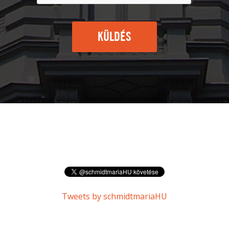
KÜLDÉS
Tweets by schmidtmariaHU