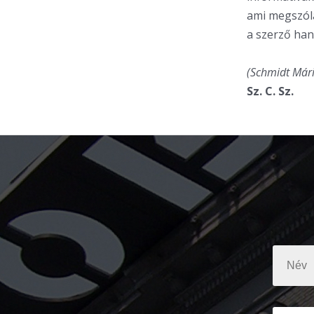
ami megszóla
a szerző han
(Schmidt Mári
Sz. C. Sz.