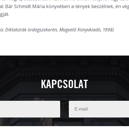
l. Bár Schmidt Mária könyvében a-tények beszélnek, én vég
gját.
a: Diktatúrák ördögszekerén, Magvető Könyvkiadó, 1998)
KAPCSOLAT