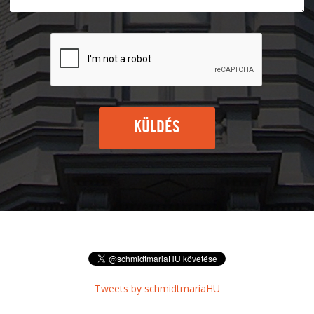
KÜLDÉS
Tweets by schmidtmariaHU