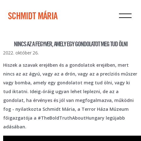
SCHMIDT MÁRIA
NINCS AZ A FEGYVER, AMELY EGY GONDOLATOT MEG TUD ÖLNI
2022. október 26.
Hiszek a szavak erejében és a gondolatok erejében, mert
nincs az az ágyú, vagy az a drón, vagy az a precíziós műszer
vagy bomba, amely egy gondolatot meg tud ölni, vagy ki
tud iktatni. Ideig-óráig ugyan lehet leplezni, de az a
gondolat, ha érvényes és jól van megfogalmazva, működni
fog - nyilatkozta Schmidt Mária, a Terror Háza Múzeum
főigazgatója a #TheBoldTruthAboutHungary legújabb
adásában.