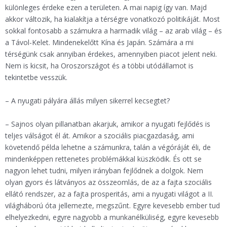
különleges érdeke ezen a területen. A mai napig így van. Majd
akkor változik, ha kialakítja a térségre vonatkozó politikáját. Most
sokkal fontosabb a számukra a harmadik világ – az arab világ – és
a Távol-Kelet. Mindenekelőtt Kína és Japán. Számára a mi
térségünk csak annyiban érdekes, amennyiben piacot jelent neki.
Nem is kicsit, ha Oroszországot és a többi utódállamot is
tekintetbe vesszük.
– A nyugati pályára állás milyen sikerrel kecsegtet?
– Sajnos olyan pillanatban akarjuk, amikor a nyugati fejlődés is
teljes válságot él át. Amikor a szociális piacgazdaság, ami
követendő példa lehetne a számunkra, talán a végóráját éli, de
mindenképpen rettenetes problémákkal küszködik. És ott se
nagyon lehet tudni, milyen irányban fejlődnek a dolgok. Nem
olyan gyors és látványos az összeomlás, de az a fajta szociális
ellátó rendszer, az a fajta prosperitás, ami a nyugati világot a II.
világháború óta jellemezte, megszűnt. Egyre kevesebb ember tud
elhelyezkedni, egyre nagyobb a munkanélküliség, egyre kevesebb