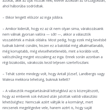
azokat, akik az újat hozták neki, kivéve azokban az országokban,
ahol háborúba sodródtak.
– Ekkor lengett először az inga jobbra.
– Amikor kiderült, hogy ez az út nem olyan sima, várakozásaink
nem válnak gyorsan valóra — sőt! —, akkor a választók
visszatértek a másik oldalra. Most pedig, hogy ezek még kevésbé
tudnak bármit csinálni, hiszen ez a baloldal még alkalmatlanabb,
még korruptabb, még elviselhetetlenebb, mint a korábbi volt,
valószínűleg megint visszaleng az inga. Ennek során azonban a
régi bizakodás, várakozás kezd teljesen szertefoszlani.
– Tehát szinte mindegy volt, hogy Antall József, Landbergis vagy
Walesa mekkora tehetség, bukniuk kellett?
– A választók magatartásánál kétségkívül az is közrejátszott,
hogy az emberek sok évtized után jutottak valódi választási
lehetőséghez. Nemcsak azért váltják le a kormányt, mert
nincsenek megelégedve vele, hanem azért is, hogy saját