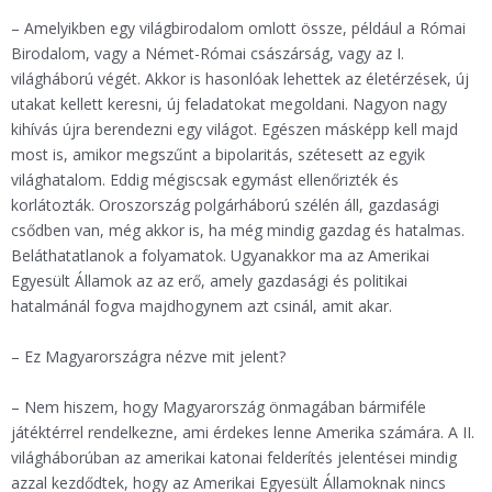
– Amelyikben egy világbirodalom omlott össze, például a Római
Birodalom, vagy a Német-Római császárság, vagy az I.
világháború végét. Akkor is hasonlóak lehettek az életérzések, új
utakat kellett keresni, új feladatokat megoldani. Nagyon nagy
kihívás újra berendezni egy világot. Egészen másképp kell majd
most is, amikor megszűnt a bipolaritás, szétesett az egyik
világhatalom. Eddig mégiscsak egymást ellenőrizték és
korlátozták. Oroszország polgárháború szélén áll, gazdasági
csődben van, még akkor is, ha még mindig gazdag és hatalmas.
Beláthatatlanok a folyamatok. Ugyanakkor ma az Amerikai
Egyesült Államok az az erő, amely gazdasági és politikai
hatalmánál fogva majdhogynem azt csinál, amit akar.
– Ez Magyarországra nézve mit jelent?
– Nem hiszem, hogy Magyarország önmagában bármiféle
játéktérrel rendelkezne, ami érdekes lenne Amerika számára. A II.
világháborúban az amerikai katonai felderítés jelentései mindig
azzal kezdődtek, hogy az Amerikai Egyesült Államoknak nincs