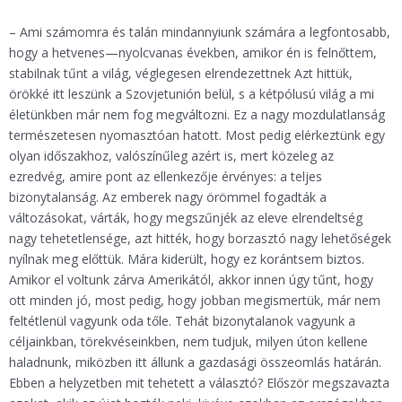
– Ami számomra és talán mindannyiunk számára a legfontosabb,
hogy a hetvenes—nyolcvanas években, amikor én is felnőttem,
stabilnak tűnt a világ, véglegesen elrendezettnek Azt hittük,
örökké itt leszünk a Szovjetunión belül, s a kétpólusú világ a mi
életünkben már nem fog megváltozni. Ez a nagy mozdulatlanság
természetesen nyomasztóan hatott. Most pedig elérkeztünk egy
olyan időszakhoz, valószínűleg azért is, mert közeleg az
ezredvég, amire pont az ellenkezője érvényes: a teljes
bizonytalanság. Az emberek nagy örömmel fogadták a
változásokat, várták, hogy megszűnjék az eleve elrendeltség
nagy tehetetlensége, azt hitték, hogy borzasztó nagy lehetőségek
nyílnak meg előttük. Mára kiderült, hogy ez korántsem biztos.
Amikor el voltunk zárva Amerikától, akkor innen úgy tűnt, hogy
ott minden jó, most pedig, hogy jobban megismertük, már nem
feltétlenül vagyunk oda tőle. Tehát bizonytalanok vagyunk a
céljainkban, törekvéseinkben, nem tudjuk, milyen úton kellene
haladnunk, miközben itt állunk a gazdasági összeomlás határán.
Ebben a helyzetben mit tehetett a választó? Először megszavazta