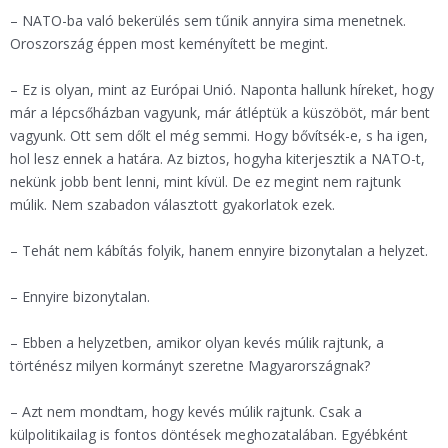
– NATO-ba való bekerülés sem tűnik annyira sima menetnek.
Oroszország éppen most keményített be megint.
– Ez is olyan, mint az Európai Unió. Naponta hallunk híreket, hogy
már a lépcsőházban vagyunk, már átléptük a küszöböt, már bent
vagyunk. Ott sem dőlt el még semmi. Hogy bővítsék-e, s ha igen,
hol lesz ennek a határa. Az biztos, hogyha kiterjesztik a NATO-t,
nekünk jobb bent lenni, mint kívül. De ez megint nem rajtunk
múlik. Nem szabadon választott gyakorlatok ezek.
– Tehát nem kábítás folyik, hanem ennyire bizonytalan a helyzet.
– Ennyire bizonytalan.
– Ebben a helyzetben, amikor olyan kevés múlik rajtunk, a
történész milyen kormányt szeretne Magyarországnak?
– Azt nem mondtam, hogy kevés múlik rajtunk. Csak a
külpolitikailag is fontos döntések meghozatalában. Egyébként