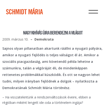
SCHMIDT MÁRIA
NAGY KIHÍVÁS ÚJRA BERENDEZNI A VILÁGOT
2009. március 10.
Demokrata
Sajnos olyan pillanatban akartunk ráállni a nyugati pályára,
amikor a nyugati fejlődés is teljes válságot él át. Amikor a
szociális piacgazdaság, ami követendő példa lehetne a
számunkra, talán a végóráját éli, de mindenképpen
rettenetes problémákkal küszködik. És ott se nagyon lehet
tudni, milyen irányban fejlődnek a dolgok – nyilatkozta a
Demokratának Schmidt Mária történész.
– Ha visszatekintünk a rendszerváltozások éveire, ebben a
régióban miként lengett ide-oda a történelem ingája?