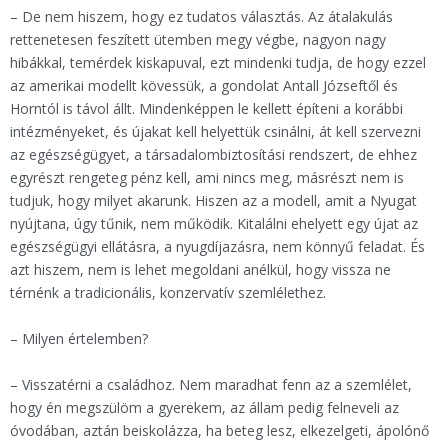
– De nem hiszem, hogy ez tudatos választás. Az átalakulás
rettenetesen feszített ütemben megy végbe, nagyon nagy
hibákkal, temérdek kiskapuval, ezt mindenki tudja, de hogy ezzel
az amerikai modellt kövessük, a gondolat Antall Józseftől és
Horntól is távol állt. Mindenképpen le kellett építeni a korábbi
intézményeket, és újakat kell helyettük csinálni, át kell szervezni
az egészségügyet, a társadalombiztosítási rendszert, de ehhez
egyrészt rengeteg pénz kell, ami nincs meg, másrészt nem is
tudjuk, hogy milyet akarunk. Hiszen az a modell, amit a Nyugat
nyújtana, úgy tűnik, nem működik. Kitalálni ehelyett egy újat az
egészségügyi ellátásra, a nyugdíjazásra, nem könnyű feladat. És
azt hiszem, nem is lehet megoldani anélkül, hogy vissza ne
térnénk a tradicionális, konzervatív szemlélethez.
– Milyen értelemben?
– Visszatérni a családhoz. Nem maradhat fenn az a szemlélet,
hogy én megszülöm a gyerekem, az állam pedig felneveli az
óvodában, aztán beiskolázza, ha beteg lesz, elkezelgeti, ápolónő