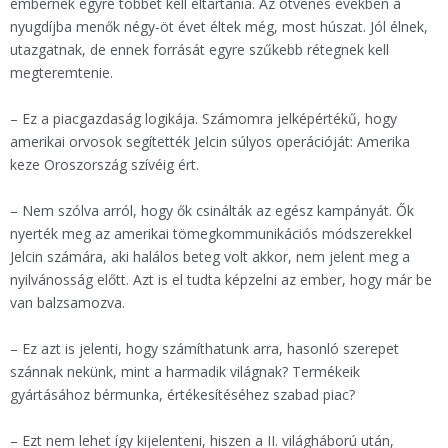
embernek egyre többet kell eltartania. Az ötvenes években a
nyugdíjba menők négy-öt évet éltek még, most húszat. Jól élnek,
utazgatnak, de ennek forrását egyre szűkebb rétegnek kell
megteremtenie.
– Ez a piacgazdaság logikája. Számomra jelképértékű, hogy
amerikai orvosok segítették Jelcin súlyos operációját: Amerika
keze Oroszország szívéig ért.
– Nem szólva arról, hogy ők csinálták az egész kampányát. Ők
nyerték meg az amerikai tömegkommunikációs módszerekkel
Jelcin számára, aki halálos beteg volt akkor, nem jelent meg a
nyilvánosság előtt. Azt is el tudta képzelni az ember, hogy már be
van balzsamozva.
– Ez azt is jelenti, hogy számíthatunk arra, hasonló szerepet
szánnak nekünk, mint a harmadik világnak? Termékeik
gyártásához bérmunka, értékesítéséhez szabad piac?
– Ezt nem lehet így kijelenteni, hiszen a II. világháború után,