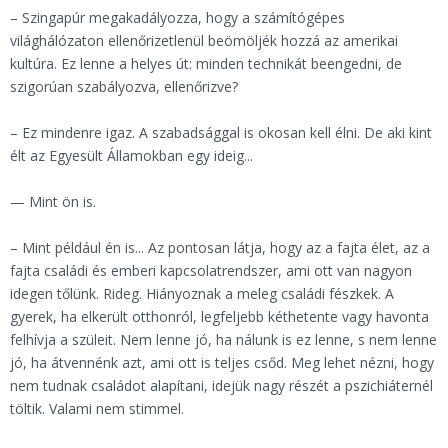
– Szingapúr megakadályozza, hogy a számítógépes
világhálózaton ellenőrizetlenül beömöljék hozzá az amerikai
kultúra. Ez lenne a helyes út: minden technikát beengedni, de
szigorúan szabályozva, ellenőrizve?
– Ez mindenre igaz. A szabadsággal is okosan kell élni. De aki kint
élt az Egyesült Államokban egy ideig...
— Mint ön is.
– Mint például én is... Az pontosan látja, hogy az a fajta élet, az a
fajta családi és emberi kapcsolatrendszer, ami ott van nagyon
idegen tőlünk. Rideg. Hiányoznak a meleg családi fészkek. A
gyerek, ha elkerült otthonról, legfeljebb kéthetente vagy havonta
felhívja a szüleit. Nem lenne jó, ha nálunk is ez lenne, s nem lenne
jó, ha átvennénk azt, ami ott is teljes csőd. Meg lehet nézni, hogy
nem tudnak családot alapítani, idejük nagy részét a pszichiáternél
töltik. Valami nem stimmel.