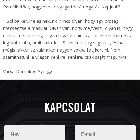
Remélhető-e, hogy ehhez Nyugattól támogatást kapjunk?
– Sokba kerülne ez nekünk! Nincs olyan, hogy egy ország
megsegítse a másikat. Olyan van, hogy megveszi, olyan is, hogy
elveszi, de nem segít. Ilyen fogalom nincs a történelemben. Ez a
legfontosabb, amit tudni kell. Senki nem fog segíteni,, és ha
mégis, akkor az valamikor nagyon sokba fog kerülni. Nem
számíthatunk a világon senkire, senkire, csak saját magunkra.
Varga Domokos György
KAPCSOLAT