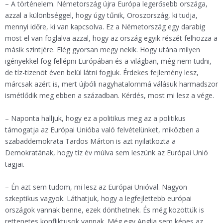
– A történelem. Németország újra Európa legerősebb országa,
azzal a különbséggel, hogy úgy tűnik, Oroszország, ki tudja,
mennyi időre, ki van kapcsolva. Ez a Németország egy darabig
most el van foglalva azzal, hogy az ország egyik részét felhozza a
másik szintjére. Elég gyorsan megy nekik. Hogy utána milyen
igényekkel fog fellépni Európában és a világban, még nem tudni,
de tíz-tizenöt éven belül látni fogjuk. Érdekes fejlemény lesz,
márcsak azért is, mert újbóli nagyhatalommá válásuk harmadszor
ismétlődik meg ebben a században. Kérdés, most mi lesz a vége.
– Naponta halljuk, hogy ez a politikus meg az a politikus
támogatja az Európai Unióba való felvételünket, miközben a
szabaddemokrata Tardos Márton is azt nyilatkozta a
Demokratának, hogy tíz év múlva sem leszünk az Európai Unió
tagjai.
– Én azt sem tudom, mi lesz az Európai Unióval. Nagyon
szkeptikus vagyok. Láthatjuk, hogy a legfejlettebb európai
országok vannak benne, ezek dönthetnek. És még közöttük is
rettenetes konfliktusok vannak. Még egy Anglia sem képes az