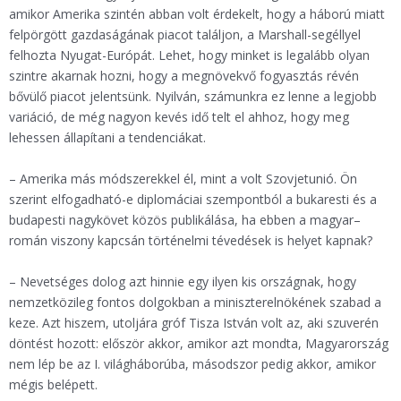
amikor Amerika szintén abban volt érdekelt, hogy a háború miatt
felpörgött gazdaságának piacot találjon, a Marshall-segéllyel
felhozta Nyugat-Európát. Lehet, hogy minket is legalább olyan
szintre akarnak hozni, hogy a megnövekvő fogyasztás révén
bővülő piacot jelentsünk. Nyilván, számunkra ez lenne a legjobb
variáció, de még nagyon kevés idő telt el ahhoz, hogy meg
lehessen állapítani a tendenciákat.
– Amerika más módszerekkel él, mint a volt Szovjetunió. Ön
szerint elfogadható-e diplomáciai szempontból a bukaresti és a
budapesti nagykövet közös publikálása, ha ebben a magyar–
román viszony kapcsán történelmi tévedések is helyet kapnak?
– Nevetséges dolog azt hinnie egy ilyen kis országnak, hogy
nemzetközileg fontos dolgokban a miniszterelnökének szabad a
keze. Azt hiszem, utoljára gróf Tisza István volt az, aki szuverén
döntést hozott: először akkor, amikor azt mondta, Magyarország
nem lép be az I. világháborúba, másodszor pedig akkor, amikor
mégis belépett.