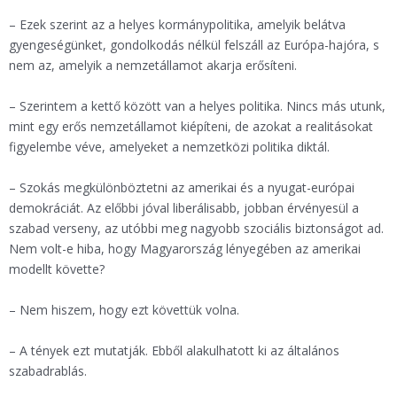
– Ezek szerint az a helyes kormánypolitika, amelyik belátva
gyengeségünket, gondolkodás nélkül felszáll az Európa-hajóra, s
nem az, amelyik a nemzetállamot akarja erősíteni.
– Szerintem a kettő között van a helyes politika. Nincs más utunk,
mint egy erős nemzetállamot kiépíteni, de azokat a realitásokat
figyelembe véve, amelyeket a nemzetközi politika diktál.
– Szokás megkülönböztetni az amerikai és a nyugat-európai
demokráciát. Az előbbi jóval liberálisabb, jobban érvényesül a
szabad verseny, az utóbbi meg nagyobb szociális biztonságot ad.
Nem volt-e hiba, hogy Magyarország lényegében az amerikai
modellt követte?
– Nem hiszem, hogy ezt követtük volna.
– A tények ezt mutatják. Ebből alakulhatott ki az általános
szabadrablás.