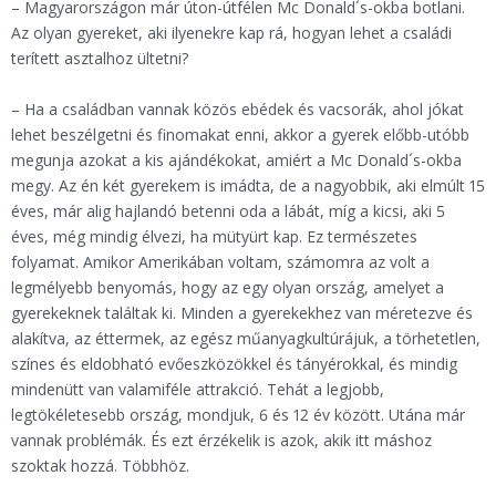
– Magyarországon már úton-útfélen Mc Donald´s-okba botlani.
Az olyan gyereket, aki ilyenekre kap rá, hogyan lehet a családi
terített asztalhoz ültetni?
– Ha a családban vannak közös ebédek és vacsorák, ahol jókat
lehet beszélgetni és finomakat enni, akkor a gyerek előbb-utóbb
megunja azokat a kis ajándékokat, amiért a Mc Donald´s-okba
megy. Az én két gyerekem is imádta, de a nagyobbik, aki elmúlt 15
éves, már alig hajlandó betenni oda a lábát, míg a kicsi, aki 5
éves, még mindig élvezi, ha mütyürt kap. Ez természetes
folyamat. Amikor Amerikában voltam, számomra az volt a
legmélyebb benyomás, hogy az egy olyan ország, amelyet a
gyerekeknek találtak ki. Minden a gyerekekhez van méretezve és
alakítva, az éttermek, az egész műanyagkultúrájuk, a törhetetlen,
színes és eldobható evőeszközökkel és tányérokkal, és mindig
mindenütt van valamiféle attrakció. Tehát a legjobb,
legtökéletesebb ország, mondjuk, 6 és 12 év között. Utána már
vannak problémák. És ezt érzékelik is azok, akik itt máshoz
szoktak hozzá. Többhöz.