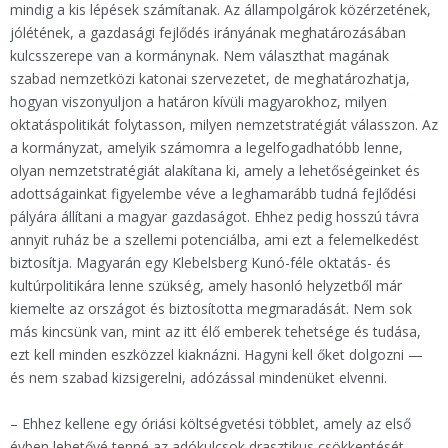
mindig a kis lépések számítanak. Az állampolgárok közérzetének,
jólétének, a gazdasági fejlődés irányának meghatározásában
kulcsszerepe van a kormánynak. Nem választhat magának
szabad nemzetközi katonai szervezetet, de meghatározhatja,
hogyan viszonyuljon a határon kívüli magyarokhoz, milyen
oktatáspolitikát folytasson, milyen nemzetstratégiát válasszon. Az
a kormányzat, amelyik számomra a legelfogadhatóbb lenne,
olyan nemzetstratégiát alakítana ki, amely a lehetőségeinket és
adottságainkat figyelembe véve a leghamarább tudná fejlődési
pályára állítani a magyar gazdaságot. Ehhez pedig hosszú távra
annyit ruház be a szellemi potenciálba, ami ezt a felemelkedést
biztosítja. Magyarán egy Klebelsberg Kunó-féle oktatás- és
kultúrpolitikára lenne szükség, amely hasonló helyzetből már
kiemelte az országot és biztosította megmaradását. Nem sok
más kincsünk van, mint az itt élő emberek tehetsége és tudása,
ezt kell minden eszközzel kiaknázni. Hagyni kell őket dolgozni —
és nem szabad kizsigerelni, adózással mindenüket elvenni.
– Ehhez kellene egy óriási költségvetési többlet, amely az első
évben lehetővé tenné az adókulcsok drasztikus csökkentését.