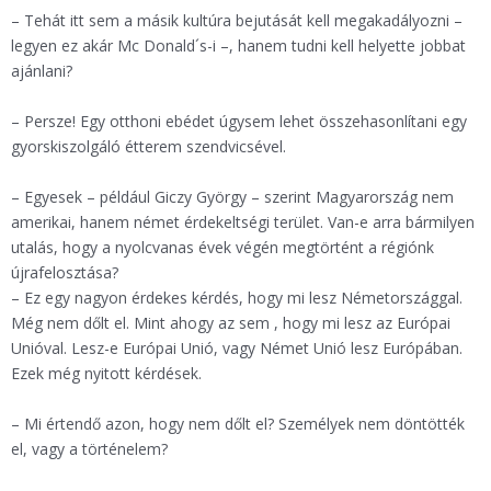
– Tehát itt sem a másik kultúra bejutását kell megakadályozni –
legyen ez akár Mc Donald´s-i –, hanem tudni kell helyette jobbat
ajánlani?
– Persze! Egy otthoni ebédet úgysem lehet összehasonlítani egy
gyorskiszolgáló étterem szendvicsével.
– Egyesek – például Giczy György – szerint Magyarország nem
amerikai, hanem német érdekeltségi terület. Van-e arra bármilyen
utalás, hogy a nyolcvanas évek végén megtörtént a régiónk
újrafelosztása?
– Ez egy nagyon érdekes kérdés, hogy mi lesz Németországgal.
Még nem dőlt el. Mint ahogy az sem , hogy mi lesz az Európai
Unióval. Lesz-e Európai Unió, vagy Német Unió lesz Európában.
Ezek még nyitott kérdések.
– Mi értendő azon, hogy nem dőlt el? Személyek nem döntötték
el, vagy a történelem?