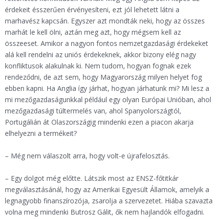
érdekeit ésszerűen érvényesíteni, ezt jól lehetett látni a
marhavész kapcsán. Egyszer azt mondták neki, hogy az összes
marhát le kell ölni, aztán meg azt, hogy mégsem kell az
összeeset. Amikor a nagyon fontos nemzetgazdasági érdekeket
alá kell rendelni az uniós érdekeknek, akkor bizony elég nagy
konfliktusok alakulnak ki. Nem tudom, hogyan fognak ezek
rendeződni, de azt sem, hogy Magyarország milyen helyet fog
ebben kapni. Ha Anglia így járhat, hogyan járhatunk mi? Mi lesz a
mi mezőgazdaságunkkal például egy olyan Európai Unióban, ahol
mezőgazdasági túltermelés van, ahol Spanyolországtól,
Portugálián át Olaszországig mindenki ezen a piacon akarja
elhelyezni a termékeit?
– Még nem válaszolt arra, hogy volt-e újrafelosztás.
– Egy dolgot még előtte. Látszik most az ENSZ-főtitkár
megválasztásánál, hogy az Amerikai Egyesült Államok, amelyik a
legnagyobb finanszírozója, zsarolja a szervezetet. Hiába szavazta
volna meg mindenki Butrosz Gálit, ők nem hajlandók elfogadni.