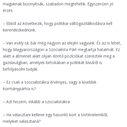
maguknak bizonyítsák, szabadon megtehetik. Egyszerűen jó
érzés.
– Ebből az következik, hogy politikai váltógazdálkodásra kell
berendezkednünk.
– Van esély rá, bár még nagyon az elején vagyunk. És az is lehet,
hogy Magyarországon a Szocialista Párt megtartja hatalmát. Ez
alatt a átmenet alatt olyan döntő pozíciókat szereztek meg a
gazdaságban, amelyek birtokában a politikát kívülről is
befolyásolni tudják.
– Ez csak a szocialistákra érvényes, vagy a kisebbik
kormánypártra is?
– Azt hiszem, inkább a szocialistákra.
– Ha választani kellene egy hasonló kort a történelemből,
melyiket választaná?