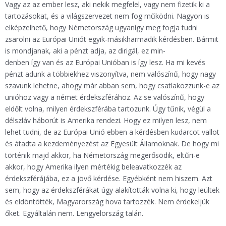
Vagy az az ember lesz, aki nekik megfelel, vagy nem fizetik ki a
tartozásokat, és a világszervezet nem fog működni. Nagyon is
elképzelhető, hogy Németország ugyanígy meg fogja tudni
zsarolni az Európai Uniót egyik-másikharmadik kérdésben. Bármit
is mondjanak, aki a pénzt adja, az dirigál, ez min-
denben így van és az Európai Unióban is így lesz. Ha mi kevés
pénzt adunk a többiekhez viszonyítva, nem valószínű, hogy nagy
szavunk lehetne, ahogy már abban sem, hogy csatlakozzunk-e az
unióhoz vagy a német érdekszférához. Az se valószínű, hogy
eldőlt volna, milyen érdekszférába tartozunk. Úgy tűnik, végül a
délszláv háborút is Amerika rendezi. Hogy ez milyen lesz, nem
lehet tudni, de az Európai Unió ebben a kérdésben kudarcot vallot
és átadta a kezdeményezést az Egyesült Államoknak. De hogy mi
történik majd akkor, ha Németország megerősödik, eltűri-e
akkor, hogy Amerika ilyen mértékig beleavatkozzék az
érdekszférájába, ez a jövő kérdése. Egyébként nem hiszem. Azt
sem, hogy az érdekszférákat úgy alakították volna ki, hogy leültek
és eldöntötték, Magyarország hova tartozzék. Nem érdekeljük
őket. Egyáltalán nem. Lengyelország talán.