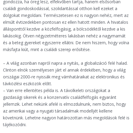
gondozza, ha öreg lesz, elfekvőben tartja, hanem elsősorban
családi gondoskodással, szolidaritással otthon kell ezeket a
dolgokat megoldani. Természetesen ez is nagyon nehéz, mert az
elmúlt évtizedekben pontosan ez ellen hatott minden. A hivatalos
állásponttól kezdve a közfelfogásig, a bölcsödéktől kezdve a kis
lakásokig. Ötven négyzetméteres lakásban nehéz a nagymamát
és a beteg gyereket egyszerre ellátni. De nem hiszem, hogy volna
másfajta kiút, mint a családi szerep erősítése.
– A világ azonban napról napra a nyitás, a globalizáció felé halad.
Clinton elnök személyesen járt el annak érdekében, hogy a világ
országai 2000-re nyissák meg vámhatáraikat az elektronikus és
távközlési eszközök előtt.
– Van erre ellentétes példa is. A távolkeleti országokat a
gazdasági sikerek és a konzervatív családfelfogás egyaránt
jellemzik. Lehet nekünk afelé is elmozdulnunk, nem biztos, hogy
az amerikai vagy a nyugati társadalmak modelljét kellene
követnünk. Lehetne nagyon határozottan más megoldások felé is
tájékozódni.