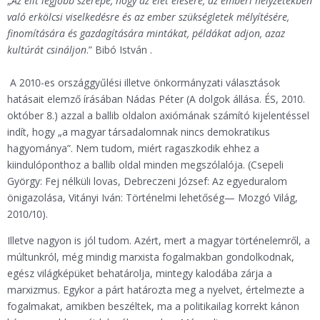
„
Az elit legfőbb szerepe, hogy az élet élésére, az emberi helyzetekben
való erkölcsi viselkedésre és az ember szükségletek mélyítésére,
finomítására és gazdagítására mintákat, példákat adjon, azaz
kultúrát csináljon
.” Bibó István .
A 2010-es országgyűlési illetve önkormányzati választások
hatásait elemző írásában Nádas Péter (A dolgok állása. ÉS, 2010.
október 8.) azzal a ballib oldalon axiómának számító kijelentéssel
indít, hogy „a magyar társadalomnak nincs demokratikus
hagyománya”. Nem tudom, miért ragaszkodik ehhez a
kiindulóponthoz a ballib oldal minden megszólalója. (Csepeli
György: Fej nélküli lovas, Debreczeni József: Az egyeduralom
önigazolása, Vitányi Iván: Történelmi lehetőség— Mozgó Világ,
2010/10).
Illetve nagyon is jól tudom. Azért, mert a magyar történelemről, a
múltunkról, még mindig marxista fogalmakban gondolkodnak,
egész világképüket behatárolja, mintegy kalodába zárja a
marxizmus. Egykor a párt határozta meg a nyelvet, értelmezte a
fogalmakat, amikben beszéltek, ma a politikailag korrekt kánon