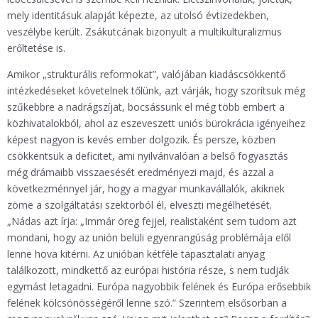
mely identitásuk alapját képezte, az utolsó évtizedekben,
veszélybe került. Zsákutcának bizonyult a multikulturalizmus
erőltetése is.
Amikor „strukturális reformokat”, valójában kiadáscsökkentő
intézkedéseket követelnek tőlünk, azt várják, hogy szorítsuk még
szűkebbre a nadrágszíjat, bocsássunk el még több embert a
közhivatalokból, ahol az eszeveszett uniós bürokrácia igényeihez
képest nagyon is kevés ember dolgozik. És persze, közben
csökkentsük a deficitet, ami nyilvánvalóan a belső fogyasztás
még drámaibb visszaesését eredményezi majd, és azzal a
következménnyel jár, hogy a magyar munkavállalók, akiknek
zöme a szolgáltatási szektorból él, elveszti megélhetését.
„Nádas azt írja: „Immár öreg fejjel, realistaként sem tudom azt
mondani, hogy az unión belüli egyenrangúság problémája elől
lenne hova kitérni. Az unióban kétféle tapasztalati anyag
találkozott, mindkettő az európai história része, s nem tudják
egymást letagadni. Európa nagyobbik felének és Európa erősebbik
felének kölcsönösségéről lenne szó.” Szerintem elsősorban a