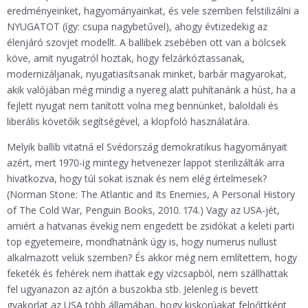
eredményeinket, hagyományainkat, és vele szemben felstilizálni a
NYUGATOT (így: csupa nagybetűvel), ahogy évtizedekig az
élenjáró szovjet modellt. A ballibek zsebében ott van a bölcsek
köve, amit nyugatról hoztak, hogy felzárkóztassanak,
modernizáljanak, nyugatiasítsanak minket, barbár magyarokat,
akik valójában még mindig a nyereg alatt puhítanánk a húst, ha a
fejlett nyugat nem tanított volna meg bennünket, baloldali és
liberális követőik segítségével, a klopfoló használatára.
Melyik ballib vitatná el Svédország demokratikus hagyományait
azért, mert 1970-ig mintegy hetvenezer lappot sterilizálták arra
hivatkozva, hogy túl sokat isznak és nem elég értelmesek?
(Norman Stone: The Atlantic and Its Enemies, A Personal History
of The Cold War, Penguin Books, 2010. 174.) Vagy az USA-jét,
amiért a hatvanas évekig nem engedett be zsidókat a keleti parti
top egyetemeire, mondhatnánk úgy is, hogy numerus nullust
alkalmazott velük szemben? És akkor még nem említettem, hogy
feketék és fehérek nem ihattak egy vízcsapból, nem szállhattak
fel ugyanazon az ajtón a buszokba stb. Jelenleg is bevett
gyakorlat az USA több államában, hogy kiskorúakat felnőttként