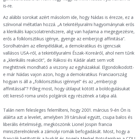
is-re.
Az alábbi sorokat azért másolom ide, hogy Nádas is érezze, ez a
színvonal méltatlan hozzá. „A tekintélyuralmi hagyománynak erős
a klerikális kapcsolatrendszere, alig van hajlama a megegyezésre,
erős a folklorisztikus igénye, gyenge az emberjogi affinitása”.
Sorolhatnám az ellenpéldákat, a demokratikus és igencsak
vallásos USA-ról, a tekintélyuralmi Észak-Koreáról, ahol nem tűrik
a „klerikális reakciót”, de Rákosi és Kádár alatt sem volt
meghittnek mondható a viszony az egyházakkal. Elgondolkodott-
e már Nádas vajon azon, hogy a demokratikus Franciaország
hogyan is áll a „folklorisztikus igénnyel” és az „emberjogi
affinitással”? Főleg most, hogy útilaput kötött a boldogulásukat
ott kereső roma uniós polgárok egy részének a talpa alá.
Talán nem felesleges felemlíteni, hogy 2001. március 9-én Ön is
aláírta azt a levelet, amelyben 39 társával együtt, csupa balos és
liberális értelmiségi, megköszönik Lionel Jospin francia
miniszterelnöknek a zámolyi romák befogadását. Most, hogy a
franciák betiltották a burkát és Angela Merkel Potsdamban a CDU