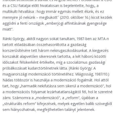
és a CSU fiataljai előtt hivatalosan is bejelentette, hogy„ a
multikulti hitvallása : hogy immár egymás mellett élünk, és ez
mennyire jó nekünk – megbukott˝ (2010. október 16.) kicsit kezdek
aggódni a fenti országok „emberjogi affinitásának gyengesége
miatt”.
Ránki György, akitől nagyon sokat tanultam, 1987-ben az MTA-n
tartott előadásában összehasonlította a gazdaság
korszerűsítésére tett három nekirugaszkodásunkat. A kiegyezés
korszakát alapvetően sikeresnek tartotta, a két háború közötti
időszakot félsikerként értékelte, míg a szocializmus gazdasági
próbálkozásait kudarctörténetnek látta. (Ránki György: A
magyarországi modernizáció történetéhez. Világosság, 1987/10.)
Nádas többször is használja a modernizáció fogalmát. Hol attól
tart, hogy „harmadik nekifutásra sem sikerül a modernizáció”, hol
a modernizációs folyamat lezárhatatlanságától fél, hol le szeretné
zárni. Számomra a „modernizáció”, a „reform”, újabban a
„strukturális reform” kifejezések, melyek egyetlen ballib szövegből
sem hiányozhatnak, megfejthetetlen talányt jelentenek.