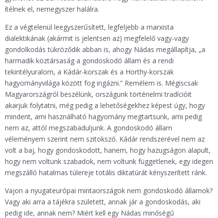
ítélnek el, nemegyszer halálra.
Ez a végtelenül leegyszerűsített, legfeljebb a marxista
dialektikának (akármit is jelentsen az) megfelelő vagy-vagy
gondolkodás tükröződik abban is, ahogy Nádas megállapítja, „a
harmadik köztársaság a gondoskodó állam és a rendi
tekintélyuralom, a Kádár-korszak és a Horthy-korszak
hagyományvilága között fog ingázni.” Remélem is. Mégiscsak
Magyarországról beszélünk, országunk történelmi tradícióit
akarjuk folytatni, még pedig a lehetőségekhez képest úgy, hogy
mindent, ami használható hagyomány megtartsunk, ami pedig
nem az, attól megszabaduljunk. A gondoskodó állam
véleményem szerint nem szitokszó. Kádár rendszerével nem az
volt a baj, hogy gondoskodott, hanem, hogy hazugságon alapult,
hogy nem voltunk szabadok, nem voltunk függetlenek, egy idegen
megszálló hatalmas túlereje totális diktatúrát kényszerített ránk.
Vajon a nyugateurópai mintaországok nem gondoskodó államok?
Vagy aki arra a tájékra született, annak jár a gondoskodás, aki
pedig ide, annak nem? Miért kell egy Nádas minőségű