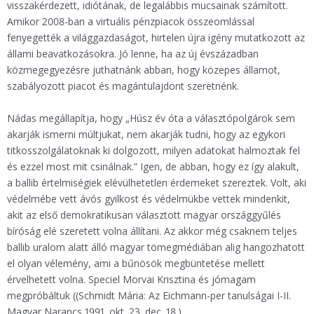
visszakérdezett, idiótának, de legalábbis mucsainak számított.
Amikor 2008-ban a virtuális pénzpiacok összeomlással
fenyegették a világgazdaságot, hirtelen újra igény mutatkozott az
állami beavatkozásokra. Jó lenne, ha az új évszázadban
közmegegyezésre juthatnánk abban, hogy közepes államot,
szabályozott piacot és magántulajdont szeretnénk.
Nádas megállapítja, hogy „Húsz év óta a választópolgárok sem
akarják ismerni múltjukat, nem akarják tudni, hogy az egykori
titkosszolgálatoknak ki dolgozott, milyen adatokat halmoztak fel
és ezzel most mit csinálnak.” Igen, de abban, hogy ez így alakult,
a ballib értelmiségiek elévülhetetlen érdemeket szereztek. Volt, aki
védelmébe vett ávós gyilkost és védelmükbe vettek mindenkit,
akit az első demokratikusan választott magyar országgyűlés
bíróság elé szeretett volna állítani. Az akkor még csaknem teljes
ballib uralom alatt álló magyar tömegmédiában alig hangozhatott
el olyan vélemény, ami a bűnösök megbüntetése mellett
érvelhetett volna. Speciel Morvai Krisztina és jómagam
megpróbáltuk ((Schmidt Mária: Az Eichmann-per tanulságai I-II.
Magyar Narancs 1991. okt. 23. dec. 18.)