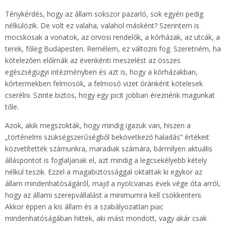
Ténykérdés, hogy az állam sokszor pazarló, sok egyén pedig
nélkülözik. De volt ez valaha, valahol másként? Szerintem is
mocskosak a vonatok, az orvosi rendelők, a kórházak, az utcák, a
terek, főleg Budapesten. Remélem, ez változni fog. Szeretném, ha
kötelezően előírnák az évenkénti meszelést az összes
egészségügyi intézményben és azt is, hogy a kórházakban,
kórtermekben felmosók, a felmosó vizet óránként kötelesek
cserélni. Szinte biztos, hogy egy picit jobban éreznénk magunkat
tőle.
Azok, akik megszokták, hogy mindig igazuk van, hiszen a
„történelmi szükségszerűségből bekövetkező haladás” értékeit
közvetítették számunkra, maradiak számára, bármilyen aktuális
álláspontot is foglaljanak el, azt mindig a legcsekélyebb kétely
nélkül teszik. Ezzel a magabiztossággal oktattak ki egykor az
állam mindenhatóságáról, majd a nyolcvanas évek vége óta arról,
hogy az állami szerepvállalást a minimumra kell csökkenteni.
Akkor éppen a kis állam és a szabályozatlan piac
mindenhatóságában hittek, aki mást mondott, vagy akár csak