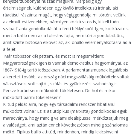
kényszerzubbonyát húzzák magukra. Márpedig egy
értelmiséginek, különösen egy kiváló intellektusú írónak, aki
ráadásul rászánta magát, hogy végiggondolja mi történt velünk
az elmúlt évtizedekben, bármilyen kockázatos is, ki kell tudni
szabadítania gondolkodását a fenti béklyókból. Igen, kockázatos,
mert a ballib nem az a toleráns fajta, nem tűri a gondolatbűnt,
amit szinte biztosan elkövet az, aki önálló véleményalkotásra adja
a fejét.
Már többször kifejtettem, és most is megismétlem:
Magyarországnak igen is vannak demokratikus hagyományai, az
1867-1918-ig tartó időszakban. A parlamentarizmusnak legalábbis
a keretei, tovább, az ország náci megszállásáig működtek: voltak
választások, volt sajtó-, szólás és gyülekezési szabadság is.
Persze korántsem működött tökéletesen. De hol és mikor
működött bármi tökéletesen?
Ki tud példát arra, hogy egy társadalmi rendszer hibátlanul
működött volna? Ez is az utópikus (marxista) gondolkodás egyik
maradványa, hogy mindig valami ideáltípussal mérkőztetjük meg
a valóságot, ami aztán ennek következtében mindig szánalomra
méltó. Tipikus ballib attitűd, mindenben, mindig lekicsinyelni