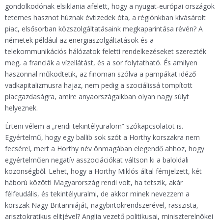
gondolkodónak elsiklania afelett, hogy a nyugat-európai országok
tetemes hasznot húznak évtizedek óta, a régiónkban kivásárolt
piac, elsősorban közszolgáltatásaink megkaparintása révén? A
németek például az energiaszolgáltatások és a
telekommunikációs hálózatok feletti rendelkezéseket szerezték
meg, a franciák a vízellátást, és a sor folytatható. És amilyen
haszonnal működtetik, az finoman szólva a pampákat idéző
vadkapitalizmusra hajaz, nem pedig a szociálissá tompított
piacgazdaságra, amire anyaországaikban olyan nagy súlyt
helyeznek.
Érteni vélem a „rendi tekintélyuralom” szókapcsolatot is.
Egyértelmű, hogy egy ballib sok szót a Horthy korszakra nem
fecsérel, mert a Horthy név önmagában elegendő ahhoz, hogy
egyértelműen negatív asszociációkat váltson ki a baloldali
közönségből. Lehet, hogy a Horthy Miklós által fémjelzett, két
háború közötti Magyarország rendi volt, ha tetszik, akár
félfeudális, és tekintélyuralmi, de akkor minek nevezzem a
korszak Nagy Britanniáját, nagybirtokrendszerével, rasszista,
arisztokratikus elitjével? Anglia vezető politikusai, miniszterelnökei