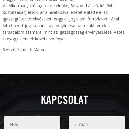
Az Alkotmánybíróság akkori elnöke, Sólyom László, későbbi
köztársasági elnök, arra hivatkozva lehetetlenítette el az
igazságtételi törekvéseket, hogy a „jogállami forradalom” által
létrehozott jogi kontinuitás megőrzése fontosabb érték a
társadalom számára, mint az igazságosság érvényesülése. Azóta
is nyögjük ennek következményeit.
Szerző: Schmidt Mária
KAPCSOLAT