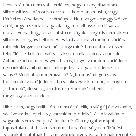
Lenin számára nem volt kérdéses, hogy a szovjethatalom
villamosítással párosulva elvezet a kommunizmusba, vagyis
tökéletes társadalmat eredményez. Nem vagyok meggyőződve
arról, hogy a szocialista gazdasági modell összeomlását az
okozta volna, hogy a szocialista országokat végül is nem sikerült
villamos energiával ellátni. Ha valaki azt nevezi modernizációnak,
mint Medvegyev orosz elnök, hogy minél hamarabb az összes
települést el kell látni wifi-vel, akkor e céllal tudok azonosulni.
Abban azonban nem vagyok biztos, hogy ez modernizáció lenne,
nem inkább a hibrid autók elterjedése az igazi modernizációs
válasz? Mi tehát a modernizáció? A „haladás” idegen szóval
történő álcázása? Jó lenne, ha valaki végre kifejtené, és rögtön a
„reformok”, illetve a „strukturális reformok” mibenlétét is
megmagyarázná nekem.
Hihetetlen, hogy ballib körök nem érzékelik, a világ új évszázadba,
sőt évezredbe lépett. Nyilvánvalóan modellváltás időszakában
vagyunk. Nem vehetjük át kritika nélkül a nyugat-európai
tapasztalatokat, hiszen szemmel láthatóan súlyos működési
zavarokat mutatnak fel, amelyeknek orvoslása a felkínált receptek