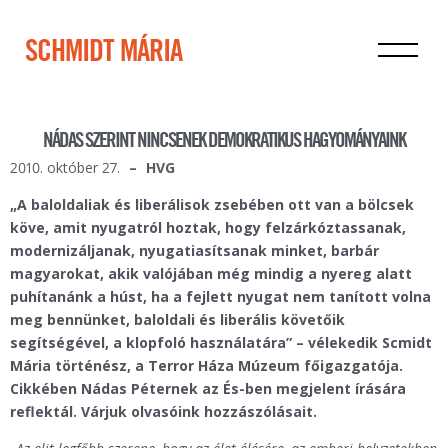
SCHMIDT MÁRIA
NÁDAS SZERINT NINCSENEK DEMOKRATIKUS HAGYOMÁNYAINK
2010. október 27.
HVG
„A baloldaliak és liberálisok zsebében ott van a bölcsek
köve, amit nyugatról hoztak, hogy felzárkóztassanak,
modernizáljanak, nyugatiasítsanak minket, barbár
magyarokat, akik valójában még mindig a nyereg alatt
puhítanánk a húst, ha a fejlett nyugat nem tanított volna
meg bennünket, baloldali és liberális követőik
segítségével, a klopfoló használatára” – vélekedik Scmidt
Mária történész, a Terror Háza Múzeum főigazgatója.
Cikkében Nádas Péternek az És-ben megjelent írására
reflektál. Várjuk olvasóink hozzászólásait.