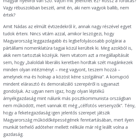
magyar nyelvről van szó. Vajon mit jelenthet ez? Rossz a fordítás?
Vagy rébuszokban beszél, amit én, aki nem vagyok ballib, nem
értek?
Amit Nádas az elmúlt évtizedekről ír, annak nagy részével egyet
tudok érteni. Nincs vitám azzal, amikor leszögezi, hogy
Magyarország leggazdagabb és legbefolyásosabb polgárai a
pártállami nomenklatúra tagjai közül kerültek ki. Meg azokból is,
akik nem tartoztak közéjük. Nem vitatom azt a megállapítását
sem, hogy „baloldali liberális keretben hordtak szét magánkezek
minden olyan intézményt – meg vagyont, teszem hozzá –
amelynek ma és holnap a közöst kéne szolgálnia”. A korrupció
mindent elárasztó és demoralizáló szerepéről is ugyanazt
gondoljuk. Az ugyan nem igaz, hogy olyan léptékű
árnyékgazdaság mint nálunk más posztkommunista országban
nem működött, mert vannak itt még „célfotós versenyzők”. Tény,
hogy a feketegazdaság igen jelentős szerepet játszik
Magyarország működőképességének fenntartásában, mert ilyen
munkát terhelő adóteher mellett nélküle már rég leállt volna a
gazdaság.