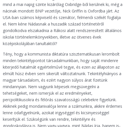
mind a mai napig szinte kizárólag Oxbridge-ből kerülnek ki, még a
nácinak mondott BNP vezetője, Nick Griffin is Oxfordba járt. Az
USA-ban számos képviselő és szenátor, felmenői székét foglalja
el. Nem kéne Nádasnak a huszadik század történetéről
gondolkodva elszakadnia a Rákosi alatt rendszeresített általános
iskolai történelemkönyvekben, illetve az ötvenes évek
középiskolájában tanultaktól?
Tény, hogy a kommunista diktatúra szisztematikusan lerombolt
minden tekintélypontot társadalmunkban, hogy saját mindenre
kiterjedő hatalmát egyértelművé tegye, és ezen az állapoton az
elmúlt húsz évben sem sikerült változtatnunk. Tekintélyhiányos a
magyar társadalom, és ezért nagyon súlyos árat fizetünk
mindannyian. Nem vagyunk képesek megsüvegelni a
tehetségeket, nem ismerjük el az eredményeket,
percpolitikusokra és félórás szavatosságú celebekre figyelünk.
Akiknek pedig mondanivalója lenne a számunkra, akikre érdemes
lenne odafigyelnünk, azokat irigységgel és kicsinyességgel
keserítjük el. Szükségünk van rendre, tekintélyre és
gondoskodásra is. Nem vagy-vagyra, mint Nádas írja, hanem is-