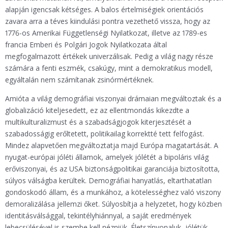
alapján igencsak kétséges. A balos értelmiségiek orientációs
zavara arra a téves kiindulási pontra vezethető vissza, hogy az
1776-os Amerikai Függetlenségi Nyilatkozat, illetve az 1789-es
francia Emberi és Polgári Jogok Nyilatkozata által
megfogalmazott értékek univerzálisak. Pedig a világ nagy része
számára a fenti eszmék, csakúgy, mint a demokratikus modell,
egyáltalán nem számítanak zsinórmértéknek.
Amióta a világ demográfiai viszonyai drámaian megváltoztak és a
globalizáció kiteljesedett, ez az ellentmondás kikezdte a
multikulturalizmust és a szabadságjogok kiterjesztését a
szabadosságig erőltetett, politikailag korrektté tett felfogást.
Mindez alapvetően megváltoztatja majd Európa magatartását. A
nyugat-európai jóléti államok, amelyek jólétét a bipoláris világ
erőviszonyai, és az USA biztonságpolitikai garanciája biztosította,
súlyos válságba kerültek. Demográfiai hanyatlás, eltarthatatlan
gondoskodó állam, és a munkához, a kötelességhez való viszony
demoralizálása jellemzi őket. Súlyosbítja a helyzetet, hogy közben
identitásválsággal, tekintélyhiánnyal, a saját eredmények
lebecsülésével is szembe kell nézniük. Életszínvonaluk, jólétük,