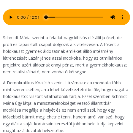
Schmidt Mária szerint a feladat nagy kihívás elé állítja őket, de
profi és tapasztalt csapat dolgozik a kivitelezésen. A főként a
holokauszt gyermek áldozatinak emléket állító intézmény
létrehozását Lázár János azzal indokolta, hogy az ötmilliárdos
projektre azért áldoznak ennyi pénzt, mert a gyermekholokauszt
nem relativizálható, nem vonható kétségbe.
A Demokratikus Koalíció szerint Lázárnak ez a mondata több
mint szerencsétlen; arra lehet következtetni belőle, hogy magát a
holokausztot viszont vitathatónak tartja. Ezzel szemben Schmidt
Mária úgy látja: a miniszterelnökséget vezető államtitkár
indoklása megállja a helyét és ez nem arról szól, hogy egy
idősebbel bármit meg lehetne tenni, hanem arról van szó, hogy
egy diák a saját kortársain keresztül jobban bele tudja képzelni
magát az áldozatok helyzetébe.