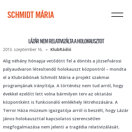
SCHMIDT MÁRIA
LÁZÁR NEM RELATIVIZÁLTA A HOLOKAUSZTOT
2013. szeptember 16.
KlubRádió
Alig néhány hónapja vetődött fel a döntés a józsefvárosi
pályaudvaron létesítendő holokauszt központról – mondta
el a Klubrádiónak Schmidt Mária a projekt szakmai
programjának irányítója. A történész nem tud arról, hogy
évekkel ezelőtt lett volna bármilyen terv az oktatási
központként is funkcionáló emlékhely létrehozására. A
Terror Háza múzeum igazgatója arról is beszélt, hogy Lázár
János holokauszttal kapcsolatos szerencsétlen
megfogalmazása nem jelenti a tragédia relativizálását.