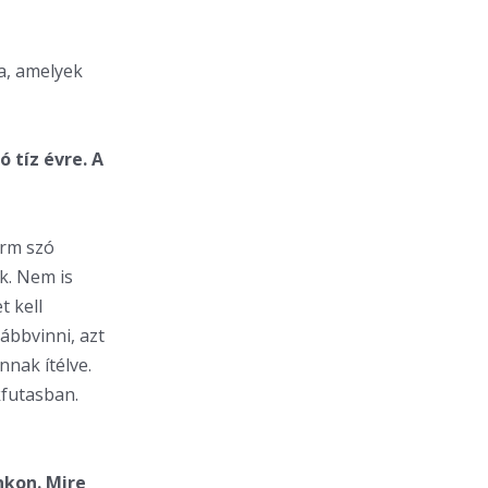
a, amelyek
ó tíz évre. A
orm szó
k. Nem is
t kell
ábbvinni, azt
nnak ítélve.
futasban.
nkon. Mire