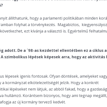
ó?
nnyit állíthatunk, hogy a parlamenti politikában minden kor
ramban folyhat a törvénykezés. Magabiztos, kiegyensúlyoz
övetkezhet, ezt kívánja a választó is. Egyértelmű felhatalm
g adott. De a ´98-as kezdettel ellentétben ez a ciklus a
 A szimbolikus lépések képesek arra, hogy az aktivitás 
kus lépesek igenis fontosak. Ofyan döntések, amelyeket vag
y a kormányzat elkötelezettségét jelzik. Hogy a konkrét
tikai lépéseket nem látjuk, az abból fakad, hogy a gazdasá
a hullámzó. Korántsem bizonyos, hogy ami tegnap megállt,
szafogja az új kormány tervező kedvét.