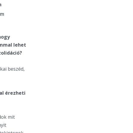
a
um
hogy
ommal lehet
olidáció?
kai beszéd,
l érezheti
dok mit
yit