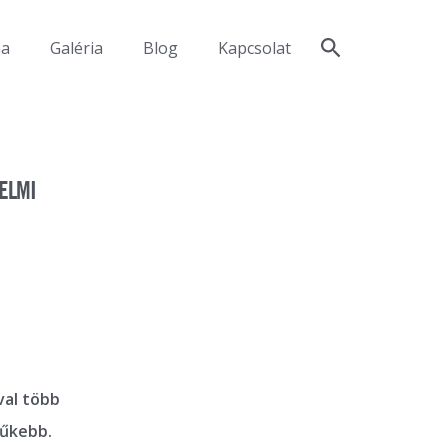
ma
Galéria
Blog
Kapcsolat
ELMI
val több
zűkebb.