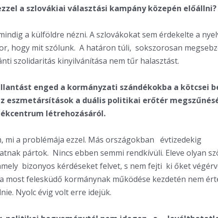
ezzel a szlovákiai választási kampány közepén előállni?
mindig a külföldre nézni. A szlovákokat sem érdekelte a nye
r, hogy mit szólunk. A határon túli, sokszorosan megsebz
ti szolidaritás kinyilvánítása nem tűr halasztást.
llantást enged a kormányzati szándékokba a kötcsei b
z eszmetársítások a duális politikai erőtér megszűnésé
ékcentrum létrehozásáról.
, mi a problémája ezzel. Más országokban évtizedekig
nak pártok. Nincs ebben semmi rendkívüli. Eleve olyan sz
mely bizonyos kérdéseket felvet, s nem fejti ki őket végér
ha a most felesküdő kormánynak működése kezdetén nem ér
ie. Nyolc évig volt erre idejük.