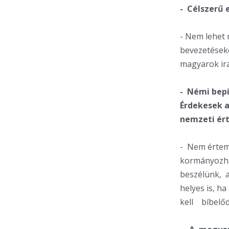
- Célszerű 
- Nem lehet 
bevezetéseko
magyarok irán
- Némi bepi
Érdekesek a
nemzeti ért
- Nem értem
kormányozhat
beszélünk, a
helyes is, 
kell bíbelődn