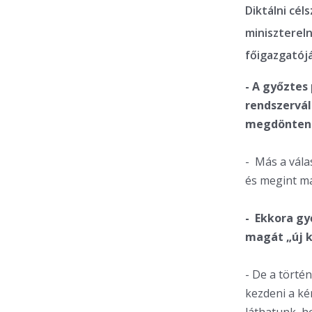
Diktálni cé
miniszterel
főigazgatójá
- A győztes
rendszervál
megdönteni.
- Más a vála
és megint má
- Ekkora gy
magát „új k
- De a törté
kezdeni a ké