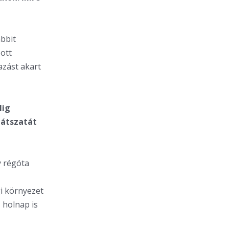
ábbit
ott
azást akart
lig
látszatát
y régóta
gi környezet
 holnap is