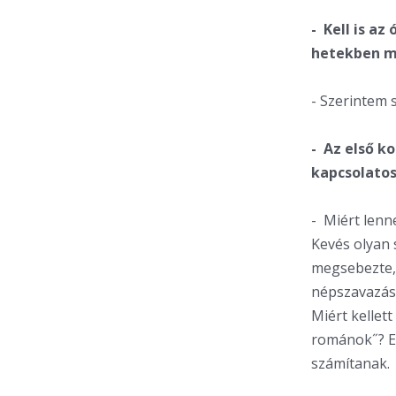
- Kell is az
hetekben má
- Szerintem s
- Az első k
kapcsolatos
- Miért lenn
Kevés olyan 
megsebezte, 
népszavazást
Miért kellet
románok˝? Ez
számítanak.