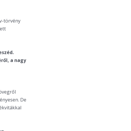
lv-törvény
ett
eszéd.
ről, a nagy
övegről
vényesen. De
tékvitákkal