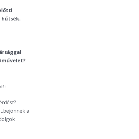
lőtti
 hűtsék.
gársággal
adművelet?
ban
érdést?
a „bejönnek a
 dolgok