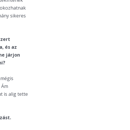
 tekintenek
m okozhatnak
mány sikeres
szert
a, és az
ne járjon
ni?
t mégis
. Ám
is alig tette
zást.