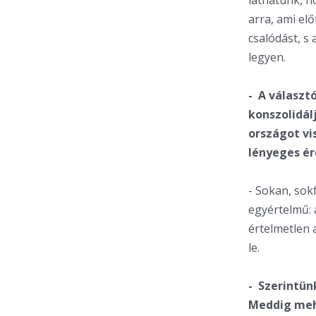
láthatunk, h
arra, ami el
csalódást, s
legyen.
- A választ
konszolidál
országot vi
lényeges é
- Sokan, sokf
egyértelmű: 
értelmetlen 
le.
- Szerintün
Meddig mehe