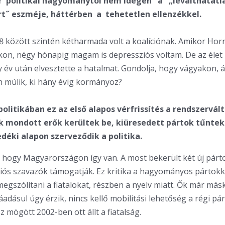
 politikai hagyománytól nem idegen a „leválthatatl
˝ eszméje, háttérben a tehetetlen ellenzékkel.
98 között szintén kétharmada volt a koalíciónak. Amikor Hor
kon, négy hónapig magam is depressziós voltam. De az éle
 év után elvesztette a hatalmat. Gondolja, hogy vágyakon, 
 múlik, ki hány évig kormányoz?
olitikában ez az első alapos vérfrissítés a rendszervált
k mondott erők kerültek be, kiüresedett pártok tűntek e
éki alapon szerveződik a politika.
a, hogy Magyarországon így van. A most bekerült két új párt
iós szavazók támogatják. Ez kritika a hagyományos pártok
egszólítani a fiatalokat, részben a nyelv miatt. Ők már má
áadásul úgy érzik, nincs kellő mobilitási lehetőség a régi pá
z mögött 2002-ben ott állt a fiatalság.