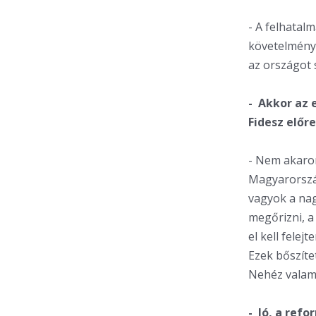
- A felhatal
követelmény
az országot 
- Akkor az e
Fidesz előr
- Nem akarom
Magyarorszá
vagyok a nag
megőrizni, a
el kell fele
Ezek bőszíte
Nehéz valami
- Jó, a ref