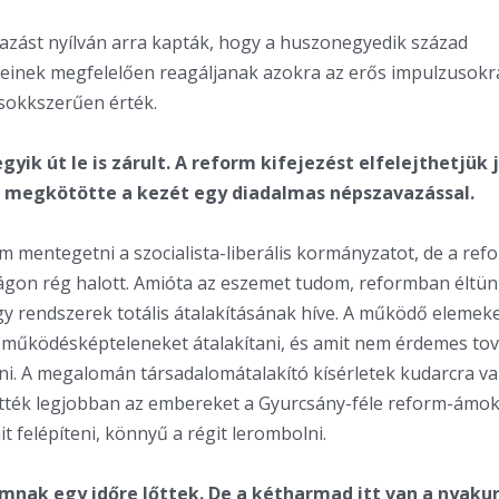
mazást nyílván arra kapták, hogy a huszonegyedik század
einek megfelelően reagáljanak azokra az erős impulzusokr
sokkszerűen érték.
gyik út le is zárult. A reform kifejezést elfelejthetjük j
e megkötötte a kezét egy diadalmas népszavazással.
 mentegetni a szocialista-liberális kormányzatot, de a ref
gon rég halott. Amióta az eszemet tudom, reformban éltün
y rendszerek totális átalakításának híve. A működő elemeke
 működésképteleneket átalakítani, és amit nem érdemes tov
jteni. A megalomán társadalomátalakító kísérletek kudarcra va
tték legjobban az embereket a Gyurcsány-féle reform-ámok
t felépíteni, könnyű a régit lerombolni.
ormnak egy időre lőttek. De a kétharmad itt van a nyaku