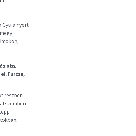
an
n Gyula nyert
t megy
álmokon,
ás óta.
l. Furcsa,
ot részben
kal szemben.
sképp
rtokban.