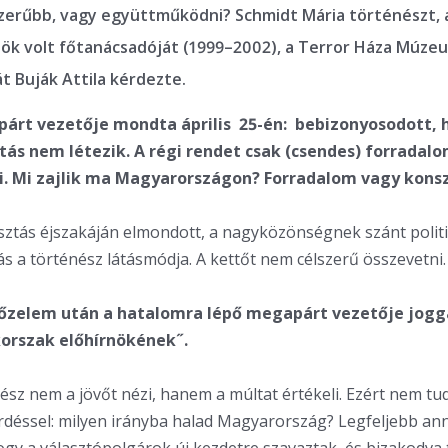
lszerűbb, vagy együttműködni? Schmidt Mária történészt, 
nök volt főtanácsadóját (1999–2002), a Terror Háza Múze
t Buják Attila kérdezte.
 párt vezetője mondta április 25-én: bebizonyosodott, 
tás nem létezik. A régi rendet csak (csendes) forradal
 Mi zajlik ma Magyarországon? Forradalom vagy konsz
sztás éjszakáján elmondott, a nagyközönségnek szánt politi
s a történész látásmódja. A kettőt nem célszerű összevetni.
őzelem után a hatalomra lépő megapárt vezetője jogga
orszak előhírnökének˝.
nész nem a jövőt nézi, hanem a múltat értékeli. Ezért nem tu
rdéssel: milyen irányba halad Magyarország? Legfeljebb ann