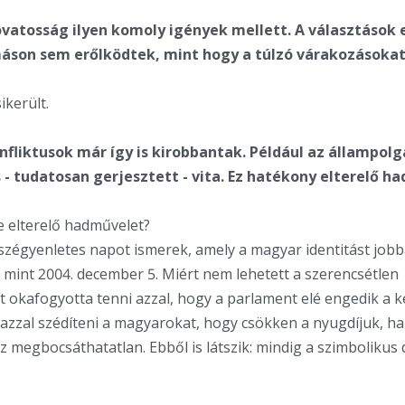
 óvatosság ilyen komoly igények mellett. A választások e
son sem erőlködtek, mint hogy a túlzó várakozásokat
ikerült.
onfliktusok már így is kirobbantak. Például az állampol
 - tudatosan gerjesztett - vita. Ez hatékony elterelő h
e elterelő hadművelet?
szégyenletes napot ismerek, amely a magyar identitást job
mint 2004. december 5. Miért nem lehetett a szerencsétlen
 okafogyotta tenni azzal, hogy a parlament elé engedik a k
t azzal szédíteni a magyarokat, hogy csökken a nyugdíjuk, h
 megbocsáthatatlan. Ebből is látszik: mindig a szimbolikus