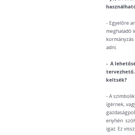
használhat
- Egyelőre a
meghaladó i
kormányzás k
adni.
- A lehetősé
tervezhető.
keltsék?
- A szimboli
ígérnek, vag
gazdaságpoli
enyhén szólv
igaz. Ez vis