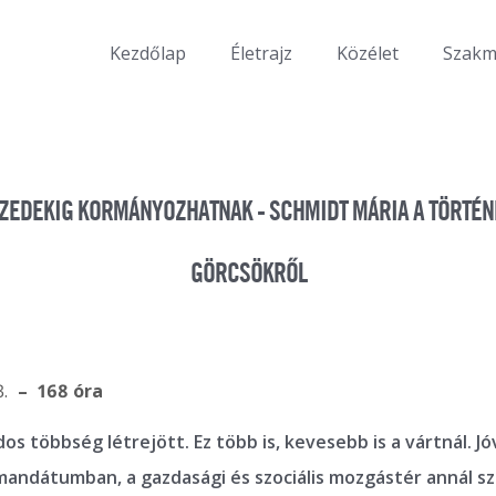
Kezdőlap
Életrajz
Közélet
Szak
IZEDEKIG KORMÁNYOZHATNAK - SCHMIDT MÁRIA A TÖRTÉN
GÖRCSÖKRŐL
3.
168 óra
s többség létrejött. Ez több is, kevesebb is a vártnál. Jó
mandátumban, a gazdasági és szociális mozgástér annál s