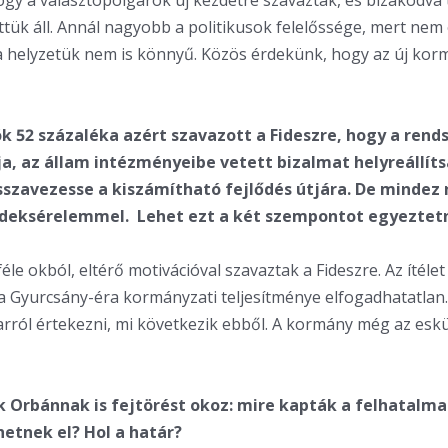
ogy a választópolgárok új kezdetre szavaztak, és bizakodva
őttük áll. Annál nagyobb a politikusok felelőssége, mert ne
 a helyzetük nem is könnyű. Közös érdekünk, hogy az új kor
ók 52 százaléka azért szavazott a Fideszre, hogy a rend
ja, az állam intézményeibe vetett bizalmat helyreállíts
sszavezesse a kiszámítható fejlődés útjára. De mindez 
rdeksérelemmel. Lehet ezt a két szempontot egyeztet
éle okból, eltérő motivációval szavaztak a Fideszre. Az ítéle
a Gyurcsány-éra kormányzati teljesítménye elfogadhatatlan
arról értekezni, mi következik ebből. A kormány még az esküt 
k Orbánnak is fejtörést okoz: mire kapták a felhatalma
tnek el? Hol a határ?