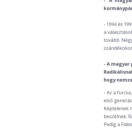
- A magyar
kormánypárt
- 1994 és 19
a választáso
tovább. Négy
szándékokon
- A magyar p
Radikálisna
hogy nemzed
- Az a furcs
első generác
Képtelenek m
beszélnek. R
Pedig a Fides