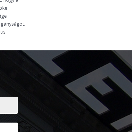
k, hogy a
nöke
ége
cigányságot,
us.