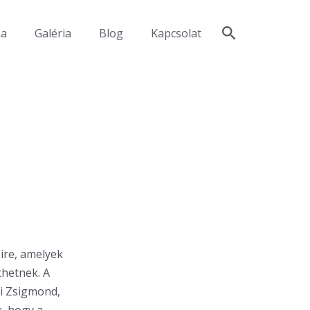
ma
Galéria
Blog
Kapcsolat
ire, amelyek
thetnek. A
ai Zsigmond,