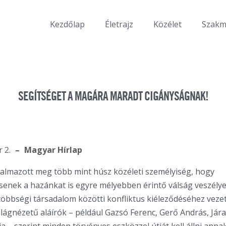
Kezdőlap
Életrajz
Közélet
Szak
SEGÍTSÉGET A MAGÁRA MARADT CIGÁNYSÁGNAK!
 2.
Magyar Hírlap
galmazott meg több mint húsz közéleti személyiség, hogy
senek a hazánkat is egyre mélyebben érintő válság veszélye
többségi társadalom közötti konfliktus kiéleződéséhez veze
lágnézetű aláírók – például Gazsó Ferenc, Gerő András, Jár