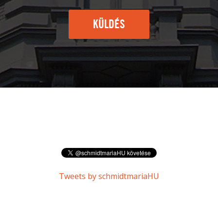
KÜLDÉS
Tweets by schmidtmariaHU