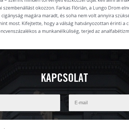
a – szerint minden törvényes eszközzel útját kell állni anna
ai szembenállást okozzon. Farkas Flórián, a Lungo Drom el
a cigányság magára maradt, és soha nem volt annyira szüks
mint most. Kifejtette, hogy a válság hatványozottan érinti a 
encvenszázalékos a munkanélküliség, terjed az analfabétizm
KAPCSOLAT