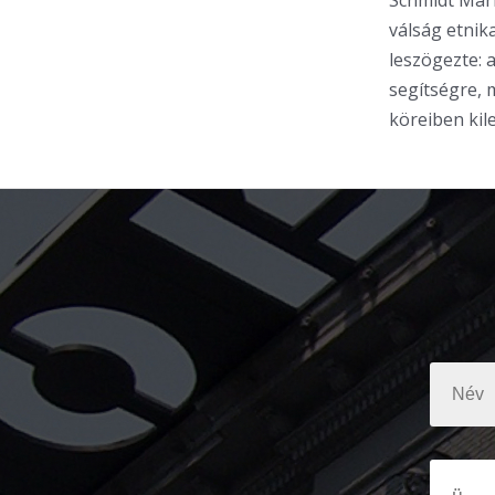
Schmidt Mári
válság etnik
leszögezte: 
segítségre, 
köreiben kil