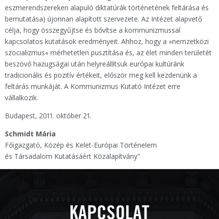
eszmerendszereken alapuló diktatúrák történetének feltárása és
bemutatása) újonnan alapított szervezete. Az Intézet alapvető
célja, hogy összegyűjtse és bővítse a kommunizmussal
kapcsolatos kutatások eredményeit. Ahhoz, hogy a »nemzetközi
szocializmus« mérhetetlen pusztítása és, az élet minden területét
beszövő hazugságai után helyreállítsuk európai kultúránk
tradicionális és pozitív értékeit, először meg kell kezdenünk a
feltárás munkáját. A Kommunizmus Kutató Intézet erre
vállalkozik.
Budapest, 2011. október 21.
Schmidt Mária
Főigazgató, Közép és Kelet-Európai Történelem
és Társadalom Kutatásáért Közalapítvány"
KAPCSOLAT