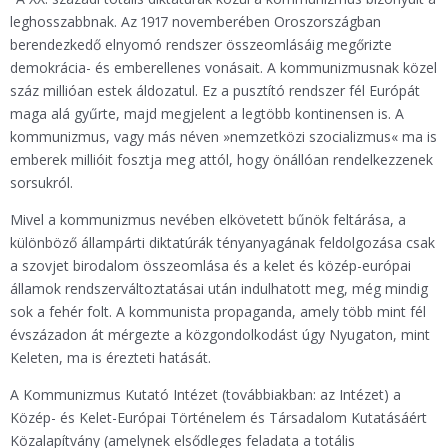
leghosszabbnak. Az 1917 novemberében Oroszországban
berendezkedő elnyomó rendszer összeomlásáig megőrizte
demokrácia- és emberellenes vonásait. A kommunizmusnak közel
száz millióan estek áldozatul. Ez a pusztító rendszer fél Európát
maga alá gyűrte, majd megjelent a legtöbb kontinensen is. A
kommunizmus, vagy más néven »nemzetközi szocializmus« ma is
emberek millióit fosztja meg attól, hogy önállóan rendelkezzenek
sorsukról.
Mivel a kommunizmus nevében elkövetett bűnök feltárása, a
különböző állampárti diktatúrák tényanyagának feldolgozása csak
a szovjet birodalom összeomlása és a kelet és közép-európai
államok rendszerváltoztatásai után indulhatott meg, még mindig
sok a fehér folt. A kommunista propaganda, amely több mint fél
évszázadon át mérgezte a közgondolkodást úgy Nyugaton, mint
Keleten, ma is érezteti hatását.
A Kommunizmus Kutató Intézet (továbbiakban: az Intézet) a
Közép- és Kelet-Európai Történelem és Társadalom Kutatásáért
Közalapítvány (amelynek elsődleges feladata a totális