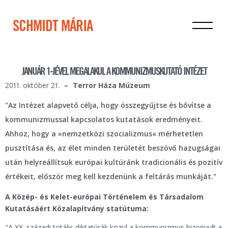
SCHMIDT MÁRIA
JANUÁR 1-JÉVEL MEGALAKUL A KOMMUNIZMUSKUTATÓ INTÉZET
2011. október 21.
Terror Háza Múzeum
"Az Intézet alapvető célja, hogy összegyűjtse és bővítse a
kommunizmussal kapcsolatos kutatások eredményeit.
Ahhoz, hogy a »nemzetközi szocializmus« mérhetetlen
pusztítása és, az élet minden területét beszövő hazugságai
után helyreállítsuk európai kultúránk tradicionális és pozitív
értékeit, először meg kell kezdenünk a feltárás munkáját."
A Közép- és Kelet-európai Történelem és Társadalom
Kutatásáért Közalapítvány statútuma:
"A XX. századi totális diktatúrák közül a kommunizmus bizonyult a