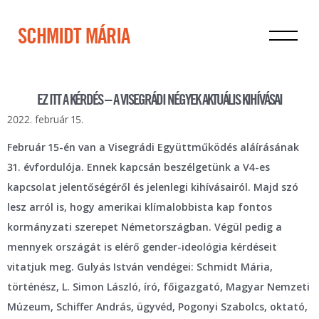
SCHMIDT MÁRIA
EZ ITT A KÉRDÉS – A VISEGRÁDI NÉGYEK AKTUÁLIS KIHÍVÁSAI
2022. február 15.
Február 15-én van a Visegrádi Együttműködés aláírásának
31. évfordulója. Ennek kapcsán beszélgetünk a V4-es
kapcsolat jelentőségéről és jelenlegi kihívásairól. Majd szó
lesz arról is, hogy amerikai klímalobbista kap fontos
kormányzati szerepet Németországban. Végül pedig a
mennyek országát is elérő gender-ideológia kérdéseit
vitatjuk meg. Gulyás István vendégei: Schmidt Mária,
történész, L. Simon László, író, főigazgató, Magyar Nemzeti
Múzeum, Schiffer András, ügyvéd, Pogonyi Szabolcs, oktató,