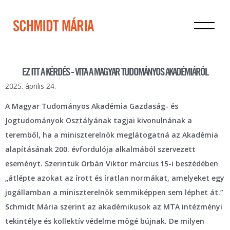
SCHMIDT MÁRIA
EZ ITT A KÉRDÉS - VITA A MAGYAR TUDOMÁNYOS AKADÉMIÁRÓL
2025. április 24.
A Magyar Tudományos Akadémia Gazdaság- és
Jogtudományok Osztályának tagjai kivonulnának a
teremből, ha a miniszterelnök meglátogatná az Akadémia
alapításának 200. évfordulója alkalmából szervezett
eseményt. Szerintük Orbán Viktor március 15-i beszédében
„átlépte azokat az írott és íratlan normákat, amelyeket egy
jogállamban a miniszterelnök semmiképpen sem léphet át.”
Schmidt Mária szerint az akadémikusok az MTA intézményi
tekintélye és kollektív védelme mögé bújnak. De milyen