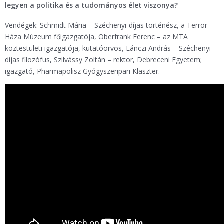
legyen a politika és a tudományos élet viszonya?
Vendégek: Schmidt Mária – Széchenyi-díjas történész, a Terror
Háza Múzeum főigazgatója, Oberfrank Ferenc – az MTA
köztestületi igazgatója, kutatóorvos, Lánczi András – Széchenyi-
díjas filozófus, Szilvássy Zoltán – rektor, Debreceni Egyetem;
igazgató, Pharmapolisz Gyógyszeripari Klaszter.