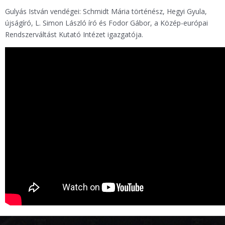
Gulyás István vendégei: Schmidt Mária történész, Hegyi Gyula,
újságíró, L. Simon László író és Fodor Gábor, a Közép-európai
Rendszerváltást Kutató Intézet igazgatója.