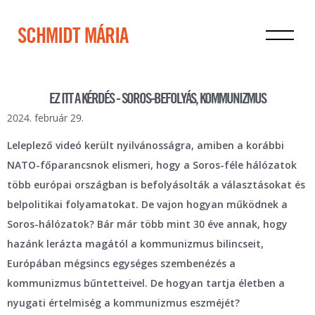
SCHMIDT MÁRIA
EZ ITT A KÉRDÉS - SOROS-BEFOLYÁS, KOMMUNIZMUS
2024. február 29.
Leleplező videó került nyilvánosságra, amiben a korábbi
NATO-főparancsnok elismeri, hogy a Soros-féle hálózatok
több európai országban is befolyásolták a választásokat és
belpolitikai folyamatokat. De vajon hogyan működnek a
Soros-hálózatok? Bár már több mint 30 éve annak, hogy
hazánk lerázta magától a kommunizmus bilincseit,
Európában mégsincs egységes szembenézés a
kommunizmus bűntetteivel. De hogyan tartja életben a
nyugati értelmiség a kommunizmus eszméjét?