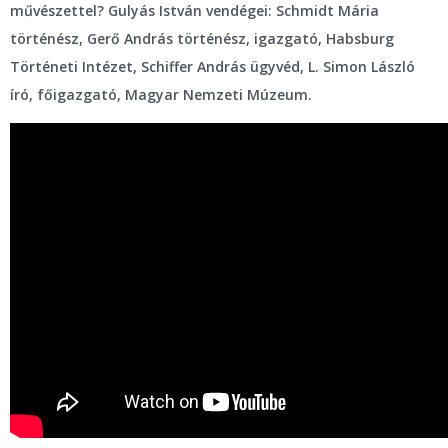
művészettel? Gulyás István vendégei: Schmidt Mária
történész, Gerő András történész, igazgató, Habsburg
Történeti Intézet, Schiffer András ügyvéd, L. Simon László
író, főigazgató, Magyar Nemzeti Múzeum.