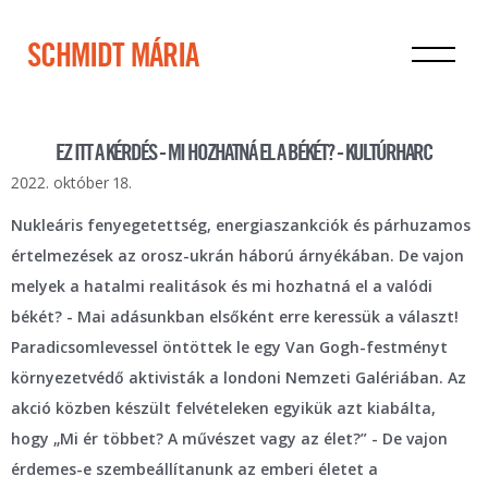
SCHMIDT MÁRIA
EZ ITT A KÉRDÉS - MI HOZHATNÁ EL A BÉKÉT? - KULTÚRHARC
2022. október 18.
Nukleáris fenyegetettség, energiaszankciók és párhuzamos
értelmezések az orosz-ukrán háború árnyékában. De vajon
melyek a hatalmi realitások és mi hozhatná el a valódi
békét? - Mai adásunkban elsőként erre keressük a választ!
Paradicsomlevessel öntöttek le egy Van Gogh-festményt
környezetvédő aktivisták a londoni Nemzeti Galériában. Az
akció közben készült felvételeken egyikük azt kiabálta,
hogy „Mi ér többet? A művészet vagy az élet?” - De vajon
érdemes-e szembeállítanunk az emberi életet a