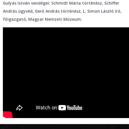
Gulyás István vendégei: Schmidt Mária történész, Schiffer
András ügyvéd, Gerő András történész, L. Simon László író,
főigazgató, Magyar Nemzeti Múzeum.