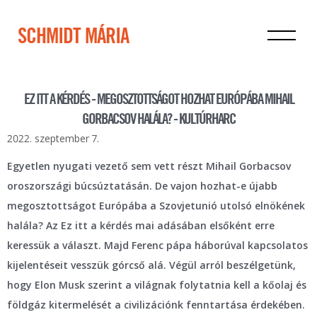
SCHMIDT MÁRIA
EZ ITT A KÉRDÉS - MEGOSZTOTTSÁGOT HOZHAT EURÓPÁBA MIHAIL
GORBACSOV HALÁLA? - KULTÚRHARC
2022. szeptember 7.
Egyetlen nyugati vezető sem vett részt Mihail Gorbacsov
oroszországi búcsúztatásán. De vajon hozhat-e újabb
megosztottságot Európába a Szovjetunió utolsó elnökének
halála? Az Ez itt a kérdés mai adásában elsőként erre
keressük a választ. Majd Ferenc pápa háborúval kapcsolatos
kijelentéseit vesszük górcső alá. Végül arról beszélgetünk,
hogy Elon Musk szerint a világnak folytatnia kell a kőolaj és
földgáz kitermelését a civilizációnk fenntartása érdekében.