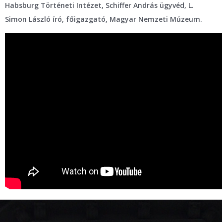
Habsburg Történeti Intézet, Schiffer András ügyvéd, L.
Simon László író, főigazgató, Magyar Nemzeti Múzeum.