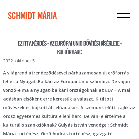
SCHMIDT MÁRIA
EZ ITT A KÉRDÉS - AZ EURÓPAI UNIÓ BŐVÍTÉSI KÍSÉRLETE -
KULTÚRHARC
2022. október 5.
A világrend átrendeződésével párhuzamosan új erőforrás
lehet a Nyugat-Balkán az Európai Unió számára. De vajon
vonzó-e ma a nyugat-balkáni országoknak az EU? – A mai
adásban elsőként erre keressük a választ. Kitiltott
művészek és bojkottált előadások. A szemünk előtt zajlik az
orosz egyetemes kultúra elleni harc. De van–e értelme a
kulturális szankcióknak? Gulyás István vendégei: Schmidt
Mária történész, Gerő András történész, igazgató,