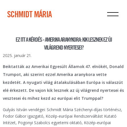
SCHMIDT MÁRIA
EZ ITT A KÉRDÉS - AMERIKA ARANYKORA: KIK LESZNEK EZ ÚJ
VILÁGREND NYERTESEI?
2025. január 21.
Beiktatták az Amerikai Egyesült Államok 47. elnökét, Donald
Trumpot, aki szerint ezzel Amerika aranykora vette
kezdetét. A nyugati világ átalakulásában Európa is válaszút
elé érkezett. De vajon kik lesznek az új világrend nyertesei és
vesztesei és mihez kezd az európai elit Trumppal?
Gulyás István vendégei: Schmidt Mária Széchenyi-díjas történész,
Fodor Gábor igazgató, Közép-európai Rendszerváltást Kutató
Intézet, Pogonyi Szabolcs egyetemi oktató, Közép-európai