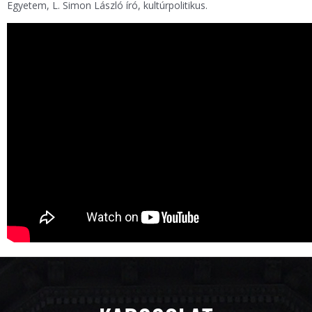
Egyetem, L. Simon László író, kultúrpolitikus.