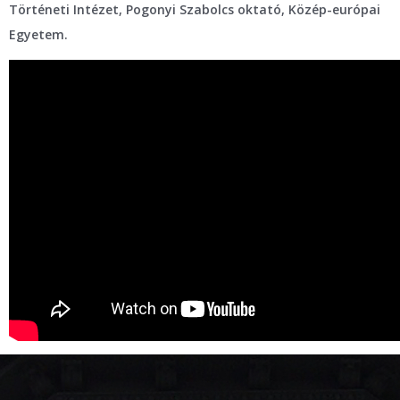
Történeti Intézet, Pogonyi Szabolcs oktató, Közép-európai
Egyetem.