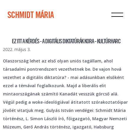
SCHMIDT MÁRIA
EZ ITT A KÉRDÉS - A DIGITÁLIS DIKTATÚRÁK KORA - KULTÚRHARC
2022. május 3.
Olaszország lehet az első olyan uniós tagállam, ahol
társadalmi pontrendszert vezethetnek be. De vajon hová
vezethet a digitális diktatúra? - mai adásunkban elsőként
ezzel a témával foglalkozunk. Majd a liberális elit
mintaországának számító Kanadát vesszük górcső alá.
Végül pedig a woke-ideológiával átitatott szórakoztatóipar
jövőét vitatjuk meg. Gulyás István vendégei: Schmidt Mária
történész, L. Simon László író, főigazgató, Magyar Nemzeti
Múzeum, Gerő András történész, igazgató, Habsburg