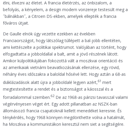
élni, élvezni az életet. A francia életérzés, az önbizalom, a
befolyás, a kényelem, a design modern vonzereje testesült meg a
˝bálnákban˝, a Citroen DS-ekben, amelyek ellepték a francia
főváros útjait.
De Gaulle elnök úgy vezette ezekben az években
Franciaországot, hogy látszólag túllépett a bal-jobb ellentéten,
ami kettészelte a politikai spektrumot. Valójában az történt, hogy
elfogadtatta a jobboldallal a balt, amit a jövő részének látott.
Amikor külpolitikájában fokozottá vált a moszkvai orientáció és
az amerikaiak vietnámi beavatkozásának ellenzése, egy rövid,
néhány éves időszakra a baloldal hősévé lett. Hogy aztán a 68-as
61
diáklázadások alatt újra a jobboldalé legyen azért,
mert
megtestesítette a rendet és a biztonságot a káosszal és a
62
forradalommal szemben.
De az 1968-as párizsi tavasszal valami
végérvényesen véget ért. Egy adott pillanatban az NSZK-ban
állomásozó francia csapatoknál kellett menedéket keresnie. És
ténykérdés, hogy 1968 könnyen megdönthette volna a hatalmát,
ha Moszkva a kommunistákon keresztül nem siet a segítségére.