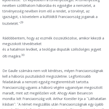
nevében szólíthatom háborúba és egységbe a nemzetet, a
törvényesség nevében írom elő a rendet, a törvényt, az
igazságot, s követelem a külföldtől Franciaország jogainak a
29
tiszteletét.˝
Rádöbbentem, hogy az eszmék összeütközése, amikor kikezdi a
megszokott tévedéseket
és a hatalmon levőket, a teológiai disputák szélsőséges jegyeit
30
ölti magára.
De Gaulle számára nem volt kérdéses, milyen Franciaországnak
kell a háborús pusztulásból megszületnie. Legfontosabb
feladatának a nemzeti egység megteremtését tartotta.
Franciaország ugyanis a háború végére ugyanolyan megosztott
maradt, mint azt megelőzően volt. Ahogy Alain Besancon
mondta: két Franciaország volt. Arthur Koestler írja a ˝Láthatatlan
írásban˝: ˝A német megszállás után Franciaországnak egy újabb