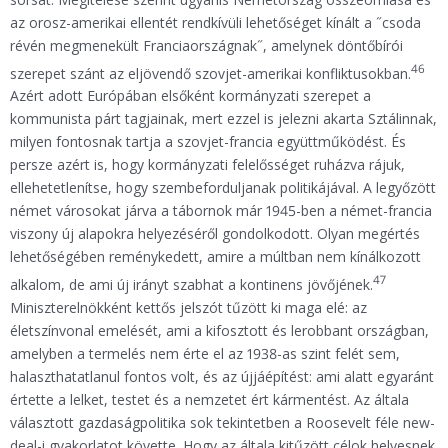
az orosz-amerikai ellentét rendkívüli lehetőséget kínált a ˝csoda
révén megmenekült Franciaországnak˝, amelynek döntőbírói
46
szerepet szánt az eljövendő szovjet-amerikai konfliktusokban.
Azért adott Európában elsőként kormányzati szerepet a
kommunista párt tagjainak, mert ezzel is jelezni akarta Sztálinnak,
milyen fontosnak tartja a szovjet-francia együttműködést. És
persze azért is, hogy kormányzati felelősséget ruházva rájuk,
ellehetetlenítse, hogy szembeforduljanak politikájával. A legyőzött
német városokat járva a tábornok már 1945-ben a német-francia
viszony új alapokra helyezéséről gondolkodott. Olyan megértés
lehetőségében reménykedett, amire a múltban nem kínálkozott
47
alkalom, de ami új irányt szabhat a kontinens jövőjének.
Miniszterelnökként kettős jelszót tűzött ki maga elé: az
életszínvonal emelését, ami a kifosztott és lerobbant országban,
amelyben a termelés nem érte el az 1938-as szint felét sem,
halaszthatatlanul fontos volt, és az újjáépítést: ami alatt egyaránt
értette a lelket, testet és a nemzetet ért kármentést. Az általa
választott gazdaságpolitika sok tekintetben a Roosevelt féle new-
deal-i gyakorlatot követte. Hogy az általa kitűzött célok helyesnek