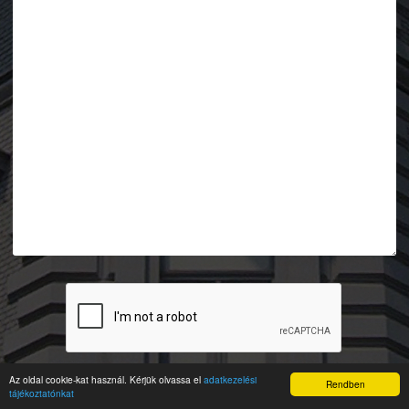
Az oldal cookie-kat használ. Kérjük olvassa el
adatkezelési
Rendben
tájékoztatónkat
KÜLDÉS