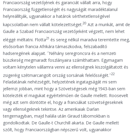
Franciaország vezetőjének és garanciát vállalt arra, hogy
Franciaország függetlenségét és nagyságát maradéktalanul
helyreállítják, ugyanakkor a határok sérthetetlenségével
20
kapcsolatban nem vállalt kötelezettséget.
Azt a munkát, amit de
Gaulle a Szabad Franciaország vezetőjeként végzett, nem lehet
21
eléggé méltatni. Flotta
és sereg nélkül maradva teremtette meg,
elsősorban francia Afrikára támaszkodva, felszabadító
hadseregének alapjait. ˝Néhány seregroncsra és a nemzeti
büszkeség megmaradt foszlányaira számíthattam. Egymagam
voltam kénytelen vállamra venni az ellenségnek kiszolgáltatott és
22
zsigeréig szétmarcangolt ország sorsának felelősségét.˝
Feladatának nehézségét, helyzetének ingatagságát mi sem
jellemzi jobban, mint hogy a Szövetségesek még 1943-ban sem
kötelezték el magukat egyértelműen de Gaulle mellett. Roosevelt
még azt sem döntötte el, hogy a franciákat szövetségeseknek
vagy ellenségeknek tekintse. Az amerikaiak Darlan
tengernagyban, majd halála után Giraud tábornokban is
gondolkodtak. De Gaulle-t Churchill akarta. De Gaulle mellett
szólt, hogy Franciaországban népszerű volt, ugyanakkor