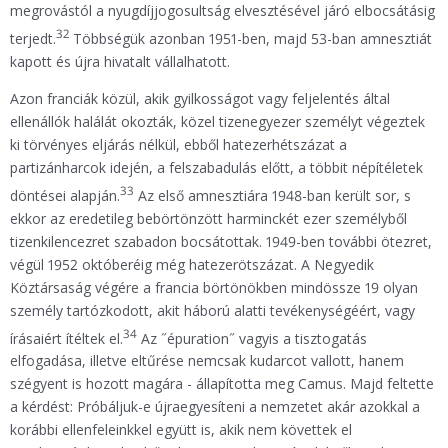
megrovástól a nyugdíjjogosultság elvesztésével járó elbocsátásig
32
terjedt.
Többségük azonban 1951-ben, majd 53-ban amnesztiát
kapott és újra hivatalt vállalhatott.
Azon franciák közül, akik gyilkosságot vagy feljelentés által
ellenállók halálát okozták, közel tizenegyezer személyt végeztek
ki törvényes eljárás nélkül, ebből hatezerhétszázat a
partizánharcok idején, a felszabadulás előtt, a többit népítéletek
33
döntései alapján.
Az első amnesztiára 1948-ban került sor, s
ekkor az eredetileg bebörtönzött harminckét ezer személyből
tizenkilencezret szabadon bocsátottak. 1949-ben további ötezret,
végül 1952 októberéig még hatezerötszázat. A Negyedik
Köztársaság végére a francia börtönökben mindössze 19 olyan
személy tartózkodott, akit háború alatti tevékenységéért, vagy
34
írásaiért ítéltek el.
Az ˝épuration˝ vagyis a tisztogatás
elfogadása, illetve eltűrése nemcsak kudarcot vallott, hanem
szégyent is hozott magára - állapította meg Camus. Majd feltette
a kérdést: Próbáljuk-e újraegyesíteni a nemzetet akár azokkal a
korábbi ellenfeleinkkel együtt is, akik nem követtek el