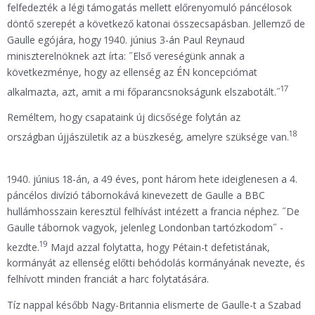
felfedezték a légi támogatás mellett előrenyomuló páncélosok
döntő szerepét a következő katonai összecsapásban. Jellemző de
Gaulle egójára, hogy 1940. június 3-án Paul Reynaud
miniszterelnöknek azt írta: ˝Első vereségünk annak a
következménye, hogy az ellenség az ÉN koncepciómat
17
alkalmazta, azt, amit a mi főparancsnokságunk elszabotált.˝
Reméltem, hogy csapataink új dicsősége folytán az
18
országban újjászületik az a büszkeség, amelyre szüksége van.
1940. június 18-án, a 49 éves, pont három hete ideiglenesen a 4.
páncélos divízió tábornokává kinevezett de Gaulle a BBC
hullámhosszain keresztül felhívást intézett a francia néphez. ˝De
Gaulle tábornok vagyok, jelenleg Londonban tartózkodom˝ -
19
kezdte.
Majd azzal folytatta, hogy Pétain-t defetistának,
kormányát az ellenség előtti behódolás kormányának nevezte, és
felhívott minden franciát a harc folytatására.
Tíz nappal később Nagy-Britannia elismerte de Gaulle-t a Szabad