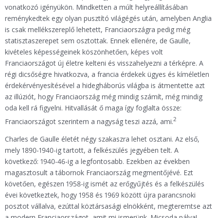
vonatkozó igényükön. Mindketten a múlt helyreállításában
reménykedtek egy olyan pusztító világégés után, amelyben Anglia
is csak mellékszereplő lehetett, Franciaországra pedig még
statisztaszerepet sem osztottak. Ennek ellenére, de Gaulle,
kivételes képességeinek köszönhetően, képes volt
Franciaországot új életre kelteni és visszahelyezni a térképre. A
régi dicsőségre hivatkozva, a francia érdekek ügyes és kíméletlen
érdekérvényesítésével a hidegháborús világba is átmentette azt
az illúziót, hogy Franciaország még mindig számít, még mindig
oda kell rá figyelni. Hitvallását ő maga így foglalta össze:
2
Franciaországot szerintem a nagyság teszi azzá, ami.
Charles de Gaulle életét négy szakaszra lehet osztani. Az első,
mely 1890-1940-ig tartott, a felkészülés jegyében telt. A
következő: 1940-46-ig a legfontosabb. Ezekben az években
magasztosult a tábornok Franciaország megmentőjévé. Ezt
követően, egészen 1958-ig ismét az erőgyűjtés és a felkészülés
évei következtek, hogy 1958 és 1969 között újra parancsnoki
posztot vállalva, ezúttal köztársasági elnökként, megteremtse azt
a modern Franciaországot, amit mi ismerünk. Micsoda pálya!