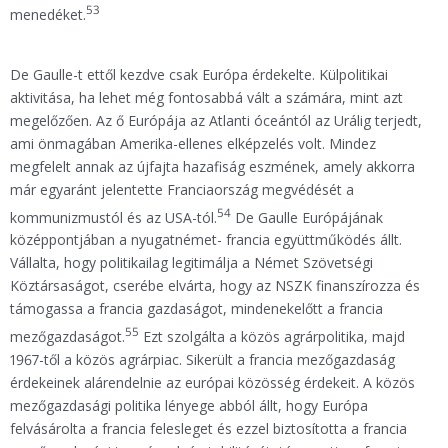
53
menedéket.
De Gaulle-t ettől kezdve csak Európa érdekelte. Külpolitikai
aktivitása, ha lehet még fontosabbá vált a számára, mint azt
megelőzően. Az ő Európája az Atlanti óceántól az Urálig terjedt,
ami önmagában Amerika-ellenes elképzelés volt. Mindez
megfelelt annak az újfajta hazafiság eszmének, amely akkorra
már egyaránt jelentette Franciaország megvédését a
54
kommunizmustól és az USA-tól.
De Gaulle Európájának
középpontjában a nyugatnémet- francia együttműködés állt.
Vállalta, hogy politikailag legitimálja a Német Szövetségi
Köztársaságot, cserébe elvárta, hogy az NSZK finanszírozza és
támogassa a francia gazdaságot, mindenekelőtt a francia
55
mezőgazdaságot.
Ezt szolgálta a közös agrárpolitika, majd
1967-től a közös agrárpiac. Sikerült a francia mezőgazdaság
érdekeinek alárendelnie az európai közösség érdekeit. A közös
mezőgazdasági politika lényege abból állt, hogy Európa
felvásárolta a francia felesleget és ezzel biztosította a francia