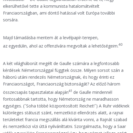
elkerülhetővé tette a kommunista hatalomátvételt
Franciaországban, ami döntő hatással volt Európa további
sorsára.
Majd támadásba mentem át a levélpapír-terepen,
40
az egyedülin, ahol az offenzívára megvoltak a lehetőségeim.
A két világháborút megélt de Gaulle számára a legfontosabb
kérdések Németországgal függtek össze. Milyen sorsot szán a
háború utáni rendezés Németországnak, és hogy érinti ez
Franciaországot, Franciaország biztonságát? Az előző három
41
összecsapás tapasztalatai alapján
de Gaulle mindennél
fontosabbnak tartotta, hogy Németország ne maradhasson
egységes. (˝Soha többé központosított Reichet!˝) A Ruhr vidéknek
különleges státuszt szánt, nemzetközi ellenőrzés alatt, a rajnai
területeket francia megszállás alá kívánta vonni, a Rajnát szabad
és nemzetközi vízi úttá nyilváníttatni. Szorgalmazta, hogy a Saar