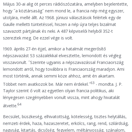
Május 30-ai alig öt perces rádiószózatára, amelyben bejelentette,
hogy ˝a köztársaság˝ nem mond le, a francia nép még egyszer,
utoljára, mellé állt. Az 1968. júniusi választások felértek egy de
Gaulle melletti tüntetéssel, hiszen a nép újra teljes bizalmat
szavazott pártjának és neki. A 487 képviselői helyből 352-t
szereztek meg. De ezzel vége is volt.
1969. április 27-én éjjel, amikor a hatalmát megerősítő
népszavazást 53 százalékkal elvesztette, lemondott és végleg
visszavonult. ˝Szerinte ugyanis a népszavazással Franciaország
lemondott arról, hogy továbbra is Franciaország maradjon. Ami
most történik, annak semmi köze ahhoz, amit én akartam.
63
Többet nem avatkozok be. Már nem érdekel.˝
- mondta. J. P.
Taylor szerint ő volt az egyetlen olyan francia politikus, aki
lényegesen szegényebben vonult vissza, mint ahogy hivatalát
64
átvette.
Becsület, büszkeség, elhivatottság, kötelesség, tisztes helytállás,
nemzeti érdek, haza, hazaszeretet, erkölcs, rang, rend, szilárdság,
nagyság, kitartás, dicsőség, fegyelem, méltányosság, szánalom,