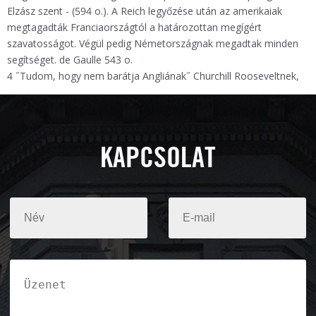
Elzász szent - (594 o.). A Reich legyőzése után az amerikaiak
megtagadták Franciaországtól a határozottan megígért
szavatosságot. Végül pedig Németországnak megadtak minden
segítséget. de Gaulle 543 o.
4 ˝Tudom, hogy nem barátja Angliának˝ Churchill Rooseveltnek,
KAPCSOLAT