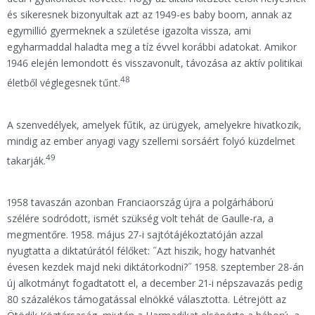
és sikeresnek bizonyultak azt az 1949-es baby boom, annak az
egymillió gyermeknek a születése igazolta vissza, ami
egyharmaddal haladta meg a tíz évvel korábbi adatokat. Amikor
1946 elején lemondott és visszavonult, távozása az aktív politikai
48
életből véglegesnek tűnt.
A szenvedélyek, amelyek fűtik, az ürügyek, amelyekre hivatkozik,
mindig az ember anyagi vagy szellemi sorsáért folyó küzdelmet
49
takarják.
1958 tavaszán azonban Franciaország újra a polgárháború
szélére sodródott, ismét szükség volt tehát de Gaulle-ra, a
megmentőre. 1958. május 27-i sajtótájékoztatóján azzal
nyugtatta a diktatúrától félőket: ˝Azt hiszik, hogy hatvanhét
évesen kezdek majd neki diktátorkodni?˝ 1958. szeptember 28-án
új alkotmányt fogadtatott el, a december 21-i népszavazás pedig
80 százalékos támogatással elnökké választotta. Létrejött az