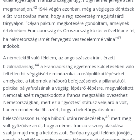
vidék egyesüljön Franciaországgal úgy, hogy német jellege azért
42
megmaradjon.
1944 végén azonban, még a végleges döntések
előtt Moszkvába ment, hogy a régi szövetség megújításáról
tárgyaljon. ˝Olyan paktum megkötésére gondoltam, amelynek
értelmében Franciaország és Oroszország közös erővel lépne fel,
43
ha Németország ismét fenyegető veszedelemmé válna˝
-
indokolt.
A németektől való félelem, az angolszászok iránt érzett
44
bizalmatlanság,
a Franciaország egyetemes küldetésében való
feltétlen hit végigkísérte mindazokat a reálpolitikai lépéseket,
amelyeket a tábornok a háború befejezésének a pillanatától,
politikai pályafutásának a végéig, lépésről-lépésre, megvalósított.
Nemcsak azért ragaszkodott a francia megszállási övezethez
Németországban, mert ez a ˝győztes˝ státusz velejárója volt,
hanem mindenekelőtt azért, hogy a béketárgyalásokon
45
beleszólhasson Európa háború utáni rendezésébe,
mert meg
volt győződve arról, hogy a német francia viszony alakulása
szabja majd meg a kettéosztott Európa nyugati felének jövőjét,
sorsát. Megítélése szerint ugyanis Németország összeomlása és