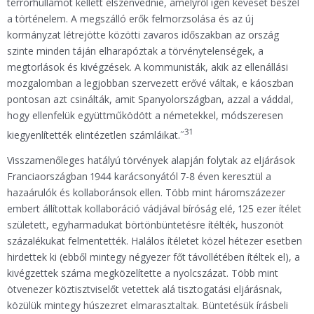
terrorhullámot kellett elszenvednie, amelyről igen keveset beszél
a történelem. A megszálló erők felmorzsolása és az új
kormányzat létrejötte közötti zavaros időszakban az ország
szinte minden táján elharapóztak a törvénytelenségek, a
megtorlások és kivégzések. A kommunisták, akik az ellenállási
mozgalomban a legjobban szervezett erővé váltak, e káoszban
pontosan azt csinálták, amit Spanyolországban, azzal a váddal,
hogy ellenfelük együttműködött a németekkel, módszeresen
31
kiegyenlítették elintézetlen számláikat.˝
Visszamenőleges hatályú törvények alapján folytak az eljárások
Franciaországban 1944 karácsonyától 7-8 éven keresztül a
hazaárulók és kollaboránsok ellen. Több mint háromszázezer
embert állítottak kollaboráció vádjával bíróság elé, 125 ezer ítélet
született, egyharmadukat börtönbüntetésre ítélték, huszonöt
százalékukat felmentették. Halálos ítéletet közel hétezer esetben
hirdettek ki (ebből mintegy négyezer főt távollétében ítéltek el), a
kivégzettek száma megközelítette a nyolcszázat. Több mint
ötvenezer köztisztviselőt vetettek alá tisztogatási eljárásnak,
közülük mintegy húszezret elmarasztaltak. Büntetésük írásbeli