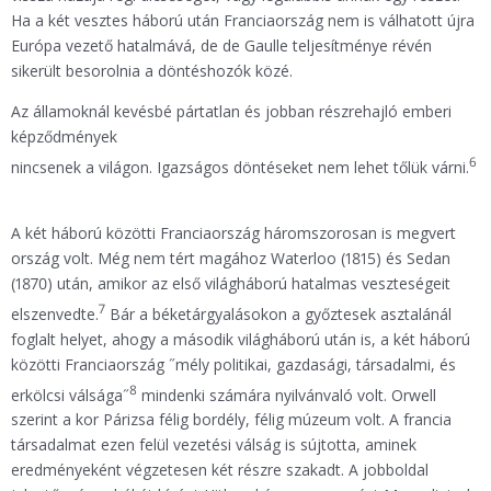
Ha a két vesztes háború után Franciaország nem is válhatott újra
Európa vezető hatalmává, de de Gaulle teljesítménye révén
sikerült besorolnia a döntéshozók közé.
Az államoknál kevésbé pártatlan és jobban részrehajló emberi
képződmények
6
nincsenek a világon. Igazságos döntéseket nem lehet tőlük várni.
A két háború közötti Franciaország háromszorosan is megvert
ország volt. Még nem tért magához Waterloo (1815) és Sedan
(1870) után, amikor az első világháború hatalmas veszteségeit
7
elszenvedte.
Bár a béketárgyalásokon a győztesek asztalánál
foglalt helyet, ahogy a második világháború után is, a két háború
közötti Franciaország ˝mély politikai, gazdasági, társadalmi, és
8
erkölcsi válsága˝
mindenki számára nyilvánvaló volt. Orwell
szerint a kor Párizsa félig bordély, félig múzeum volt. A francia
társadalmat ezen felül vezetési válság is sújtotta, aminek
eredményeként végzetesen két részre szakadt. A jobboldal