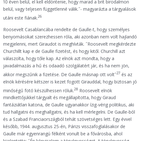
10 éven belül, el kell eldöntenie, hogy marad a brit birodalmon
belül, vagy teljesen függetlenné válik.˝- magyarázta a tárgyalások
26
utáni este fiának.
Roosevelt Casablancába rendelte de Gaulle-t, hogy személyes
benyomásokat szerezhessen róla, aki azonban nem volt hajlandó
megjelenni, mert Giraudot is meghívták. ˝Roosevelt megkérdezte
Churchillt kap e de Gaulle fizetést, és hogy kitől. Churchill azt
válaszolta, hogy tőle kap. Az elnök azt mondta, hogy a
javadalmazás a hű és odaadó szolgálatért jár, és ha nem jön,
27
akkor megszűnik a fizetése. De Gaulle másnap ott volt˝
és az
elnök kérésére kétszer is kezet fogott Girauddal, hogy biztosan jó
28
minőségű fotó készülhessen róluk.
Roosevelt elnök
mindkettőjükkel tárgyalt és megállapította, hogy Giraud
fantáziátlan katona, de Gaulle ugyanakkor ízig-vérig politikus, aki
tud hallgatni és meghallgatni, és ha kell mérlegelni. De Gaulle-ból
és a Szabad Franciaországból tehát szövetséges lett. Egy évvel
később, 1944. augusztus 25-én, Párizs visszafoglalásakor de
Gaulle már egyenrangú félként vonult be a fővárosba, ahol
kijelentette: ˝Én képviselem a törvényességet. A törvényesség