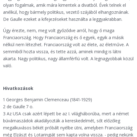
olyan fogalmak, amik mára kimentek a divatból. Évek telnek el
anélkül, hogy bármely politikus, vezető szájából elhangoznának.
De Gaulle ezeket a kifejezéseket használta a leggyakrabban.
Úgy érezte, nem, meg volt győződve arról, hogy ő maga
Franciaország. Hogy Franciaország és ő egyek, egyik a másik
nélkül nem létezhet. Franciaország volt az élete, az életműve. A
semmiből hozta vissza, és tette azzá, aminek mindig is látni
akarta. Nagy politikus, nagy államférfiú volt. A legnagyobbak közül
való.
Hivatkozások
1 Georges Benjamin Clemenceau (1841-1929)
2 de Gaulle 7 o.
3 Az USA csak azért lépett be az I. világháborúba, mert a német
búvárnaszádok akadályozták a kereskedelmét, sőt előzőleg
megalkuvásos békét próbált nyélbe ütni, amelyben Franciaország
még Elzászt és Lotaringiát sem kapta volna vissza. - pedig nekünk