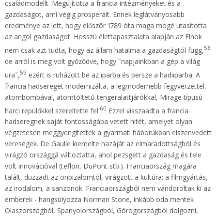
családmodellt. Megújította a francia intézményeket és a
gazdaságot, ami végig prosperált. Ennek leglátványosabb
eredménye az lett, hogy először 1789 óta maga mögé utasította
az angol gazdaságot. Hosszú élettapasztalata alapján az Elnök
58
nem csak azt tudta, hogy az állam hatalma a gazdaságtól függ,
de arról is meg volt győződve, hogy ˝napjainkban a gép a világ
59
ura˝,
ezért is ruházott be az iparba és persze a hadiiparba. A
francia hadsereget modernizálta, a legmodernebb fegyverzettel,
atombombával, atomtöltetű tengeralattjárókkal, Mirage típusú
60
harci repülőkkel szereltette fel.
Ezzel visszaadta a francia
hadseregnek saját fontosságába vetett hitét, amelyet olyan
végzetesen meggyengítettek a gyarmati háborúkban elszenvedett
vereségek. De Gaulle kiemelte hazáját az elmaradottságból és
virágzó országgá változtatta, ahol pezsgett a gazdaság és tele
volt innovációval (teflon, DuPont stb.). Franciaország magára
talált, duzzadt az önbizalomtól, virágzott a kultúra: a filmgyártás,
az irodalom, a sanzonok. Franciaországból nem vándoroltak ki az
emberek - hangsúlyozza Norman Stone, inkább oda mentek
Olaszországból, Spanyolországból, Görögországból dolgozni,