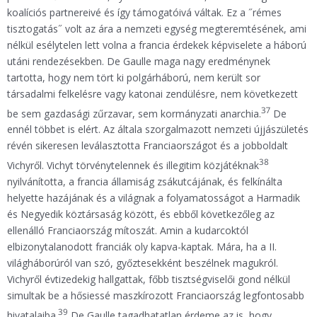
koalíciós partnereivé és így támogatóivá váltak. Ez a ˝rémes
tisztogatás˝ volt az ára a nemzeti egység megteremtésének, ami
nélkül esélytelen lett volna a francia érdekek képviselete a háború
utáni rendezésekben. De Gaulle maga nagy eredménynek
tartotta, hogy nem tört ki polgárháború, nem került sor
társadalmi felkelésre vagy katonai zendülésre, nem következett
37
be sem gazdasági zűrzavar, sem kormányzati anarchia.
De
ennél többet is elért. Az általa szorgalmazott nemzeti újjászületés
révén sikeresen leválasztotta Franciaországot és a jobboldalt
38
Vichyről. Vichyt törvénytelennek és illegitim közjátéknak
nyilvánította, a francia államiság zsákutcájának, és felkínálta
helyette hazájának és a világnak a folyamatosságot a Harmadik
és Negyedik köztársaság között, és ebből következőleg az
ellenálló Franciaország mítoszát. Amin a kudarcoktól
elbizonytalanodott franciák oly kapva-kaptak. Mára, ha a II.
világháborúról van szó, győztesekként beszélnek magukról.
Vichyről évtizedekig hallgattak, főbb tisztségviselői gond nélkül
simultak be a hősiessé maszkírozott Franciaország legfontosabb
39
hivatalaiba.
De Gaulle tagadhatatlan érdeme az is, hogy