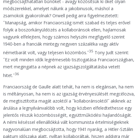
megbocsájthatatlan bűnöket - avagy közösítsük ki őket olyan
módszerekkel, amelyet nálunk a jakobinusok, máshol a
zsarnokok gyakorolnak? Orwell pedig arra figyelmeztetett:
˝Manapság, amikor Franciaország ismét szabad és teljes erővel
folyik a boszorkányüldözés a kollaboránsok ellen, hajlamosak
vagyunk elfelejteni, hogy számos helyszíni megfigyelő szerint
1940-ben a franciák mintegy negyven százaléka vagy aktív
35
németbarát volt, vagy teljesen közömbös.˝
Tony Judt szerint:
˝Ez volt minden idők legrémesebb tisztogatása Franciaországban,
mert megingatta a népnek az igazságszolgáltatásba vetett
36
hitet.˝
Franciaország de Gaulle alatt tehát, ha nem is elegánsan, ha nem
is méltányosan, ha nem is az igazság érvényesülését megcélozva,
de megtisztította magát azoktól a ˝kollaboránsoktól˝ akiknek az
árulása a legnyilvánvalóbb volt, hogy közben elfeledtethesse egy
jelentős részük közömbösségét, együttműködési hajlandóságát.
A némi késéssel ellenállókká vált kommunista értelmiségieknek
nagyvonalúan megbocsájtotta, hogy 1941 nyaráig, a Hitler-Sztálin
paktum időszaka alatt, nyíltan kollaboráltak, hiszen addigra már