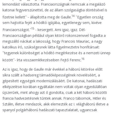
lemondást választotta. Franciaországnak nemcsak a megalázó
katonai fegyverszünettel, de az állam szolgaságba döntésével is
14
fizetnie kellett˝ - állapította meg de Gaulle.
˝Egyetlen ország
sem hajtotta fejét a hódító igájába, egyetlenegy sem, kivéve
15
Franciaországot.˝
- kesergett. Ami igaz, igaz. Dél-
Franciaországban például olyan kitörő rokonszenvvel fogadta a
megszálló nácikat a lakosság, hogy Francois Mauriac, a nagy
katolikus író, szükségesnek látta figyelmeztetni honfitársait:
˝tegyenek különbséget a hódító megérkezése és a nemzeti ünnep
16
között˝- írta visszaemlékezéseiben Fejtő Ferenc.
Az is igaz, hogy de Gaulle már évekkel a háború kitörése előtt
síkra szállt a hadsereg támadóképességének növeléséért, a
gépesített egységek modernizálásáért. De katonai, hadászati
elképzelései korában egyáltalán nem voltak olyan egyedülállóan
újszerűek, mint ahogy azt ő gondolta, csak a két háború közötti
francia hadvezetésnek tűntek annak. Franco tábornok, Hitler és
Sztálin, illetve mindazok, akik elemezték az I. világháború illetve a
spanyol polgárháború hadászati tapasztalatait, ugyancsak