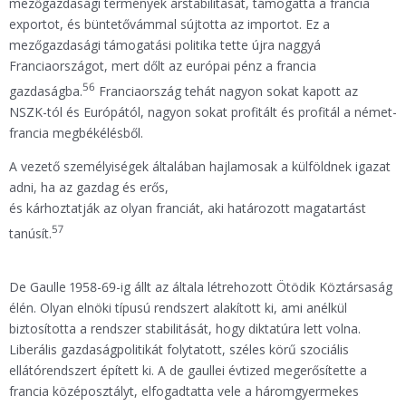
mezőgazdasági termények árstabilitását, támogatta a francia
exportot, és büntetővámmal sújtotta az importot. Ez a
mezőgazdasági támogatási politika tette újra naggyá
Franciaországot, mert dőlt az európai pénz a francia
56
gazdaságba.
Franciaország tehát nagyon sokat kapott az
NSZK-tól és Európától, nagyon sokat profitált és profitál a német-
francia megbékélésből.
A vezető személyiségek általában hajlamosak a külföldnek igazat
adni, ha az gazdag és erős,
és kárhoztatják az olyan franciát, aki határozott magatartást
57
tanúsít.
De Gaulle 1958-69-ig állt az általa létrehozott Ötödik Köztársaság
élén. Olyan elnöki típusú rendszert alakított ki, ami anélkül
biztosította a rendszer stabilitását, hogy diktatúra lett volna.
Liberális gazdaságpolitikát folytatott, széles körű szociális
ellátórendszert épített ki. A de gaullei évtized megerősítette a
francia középosztályt, elfogadtatta vele a háromgyermekes