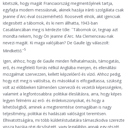
kitetszik, hogy magát Franciaország megmentőjének tartja,
egyfajta modern messiásnak, akinek hazája iránti szolgálata csak
Jeanne d´Arc-éval összemérhető. Roosevelt elnök, akit igencsak
idegesített a tábornok, és ki nem állhatta, 1943-ban
Casablancában meg is kérdezte tőle: ˝Tábornok úr, tegnap azt
mondta nekem, hogy Ön Jeanne d´Arc. Ma Clemenceau-nak
nevezi magát. Ki maga valójában? De Gaulle így válaszolt:
5
Mindkettő.˝
Igen, ahhoz, hogy de Gaulle minden felhatalmazás, támogatás,
erő, és megfelelő forrás nélkül Angliába menjen, és ellenállási
mozgalmat szervezzen, kellett képzelőerő és vízió. Ahhoz pedig,
hogy ezt meg is valósítsa, és másokkal is elfogadtassa, szükség
volt az előbbieken túlmenően szervezői és vezetői képességekre,
valamint a legfontosabbra: politikai éleslátásra, arra, hogy képes
legyen felmérni az erő- és érdekviszonyokat, és hogy a
lehetőségből, aminek a megteremtése önmagában is nagy
teljesítmény, politikai és hadászati valóságot teremtsen.
Elhivatottságára, mi több küldetéstudatára támaszkodva szerezte
vissza hazája régi dicsőségét, vagy legalábbis annak egy részét.