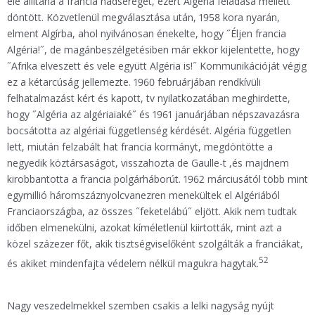
elé állítaná a francia hadsereget, ezért Algéria feladása mellett
döntött. Közvetlenül megválasztása után, 1958 kora nyarán,
elment Algírba, ahol nyilvánosan énekelte, hogy ˝Éljen francia
Algéria!˝, de magánbeszélgetésiben már ekkor kijelentette, hogy
˝Afrika elveszett és vele együtt Algéria is!˝ Kommunikációját végig
ez a kétarcúság jellemezte. 1960 februárjában rendkívüli
felhatalmazást kért és kapott, tv nyilatkozatában meghirdette,
hogy ˝Algéria az algériaiaké˝ és 1961 januárjában népszavazásra
bocsátotta az algériai függetlenség kérdését. Algéria független
lett, miután felzabált hat francia kormányt, megdöntötte a
negyedik köztársaságot, visszahozta de Gaulle-t ,és majdnem
kirobbantotta a francia polgárháborút. 1962 márciusától több mint
egymillió háromszáznyolcvanezren menekültek el Algériából
Franciaországba, az összes ˝feketelábú˝ eljött. Akik nem tudtak
időben elmenekülni, azokat kíméletlenül kiirtották, mint azt a
közel százezer főt, akik tisztségviselőként szolgálták a franciákat,
52
és akiket mindenfajta védelem nélkül magukra hagytak.
Nagy veszedelmekkel szemben csakis a lelki nagyság nyújt