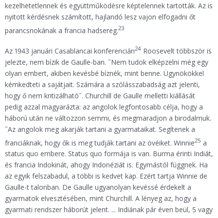
kezelhetetlennek és együttműködésre képtelennek tartották. Az is
nyitott kérdésnek számított, hajlandó lesz vajon elfogadni őt
23
parancsnokának a francia hadsereg.
24
Az 1943 januári Casablancai konferencián
Roosevelt többször is
jelezte, nem bízik de Gaulle-ban. ˝Nem tudok elképzelni még egy
olyan embert, akiben kevésbé bíznék, mint benne. Ügynökökkel
kémkedteti a sajátjait. Számára a szólásszabadság azt jelenti,
hogy ő nem kritizálható˝. Churchill de Gaulle melletti kiállását
pedig azzal magyarázta: az angolok legfontosabb célja, hogy a
háború után ne változzon semmi, és megmaradjon a birodalmuk.
˝Az angolok meg akarják tartani a gyarmataikat. Segítenek a
25
franciáknak, hogy ők is meg tudják tartani az övéiket. Winnie
a
status quo embere. Status quo formája is van. Burma érinti Indiát,
és francia Indokinát, ahogy Indonéziát is. Egymástól függnek. Ha
az egyik felszabadul, a többi is kedvet kap. Ezért tartja Winnie de
Gaulle-t talonban. De Gaulle ugyanolyan kevéssé érdekelt a
gyarmatok elvesztésében, mint Churchill. A lényeg az, hogy a
gyarmati rendszer háborút jelent. ... Indiának pár éven beül, 5 vagy