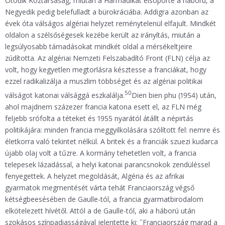
Ötödik Köztársaság, miután a Harmadikat elsöpörte a háború, a
Negyedik pedig belefulladt a bürokráciába. Addigra azonban az
évek óta válságos algériai helyzet reménytelenül elfajult. Mindkét
oldalon a szélsőségesek kezébe került az irányítás, miután a
legsúlyosabb támadásokat mindkét oldal a mérsékeltjeire
zúdította. Az algériai Nemzeti Felszabadító Front (FLN) célja az
volt, hogy kegyetlen megtorlásra késztesse a franciákat, hogy
ezzel radikalizálja a muszlim többséget és az algériai politikai
50
válságot katonai válsággá eszkalálja.
Dien bien phu (1954) után,
ahol majdnem százezer francia katona esett el, az FLN még
feljebb srófolta a téteket és 1955 nyarától átállt a népirtás
politikájára: minden francia meggyilkolására szólított fel: nemre és
életkorra való tekintet nélkül. A britek és a franciák szuezi kudarca
újabb olaj volt a tűzre. A kormány tehetetlen volt, a francia
telepesek lázadással, a helyi katonai parancsnokok zendüléssel
fenyegettek. A helyzet megoldását, Algéria és az afrikai
gyarmatok megmentését várta tehát Franciaország végső
kétségbeesésében de Gaulle-tól, a francia gyarmatbirodalom
elkötelezett hívétől. Attól a de Gaulle-tól, aki a háború után
szokásos színpadiasságával jelentette ki: ˝Franciaország marad a