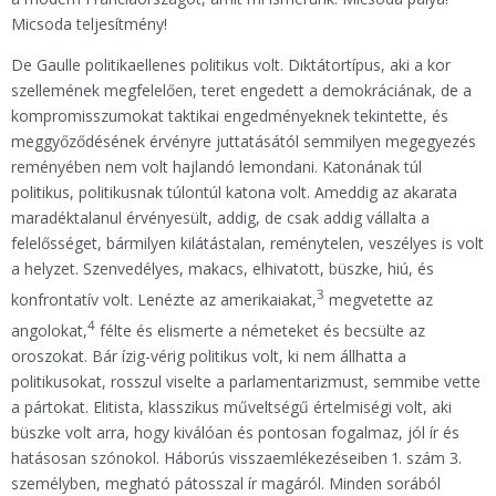
Micsoda teljesítmény!
De Gaulle politikaellenes politikus volt. Diktátortípus, aki a kor
szellemének megfelelően, teret engedett a demokráciának, de a
kompromisszumokat taktikai engedményeknek tekintette, és
meggyőződésének érvényre juttatásától semmilyen megegyezés
reményében nem volt hajlandó lemondani. Katonának túl
politikus, politikusnak túlontúl katona volt. Ameddig az akarata
maradéktalanul érvényesült, addig, de csak addig vállalta a
felelősséget, bármilyen kilátástalan, reménytelen, veszélyes is volt
a helyzet. Szenvedélyes, makacs, elhivatott, büszke, hiú, és
3
konfrontatív volt. Lenézte az amerikaiakat,
megvetette az
4
angolokat,
félte és elismerte a németeket és becsülte az
oroszokat. Bár ízig-vérig politikus volt, ki nem állhatta a
politikusokat, rosszul viselte a parlamentarizmust, semmibe vette
a pártokat. Elitista, klasszikus műveltségű értelmiségi volt, aki
büszke volt arra, hogy kiválóan és pontosan fogalmaz, jól ír és
hatásosan szónokol. Háborús visszaemlékezéseiben 1. szám 3.
személyben, megható pátosszal ír magáról. Minden sorából