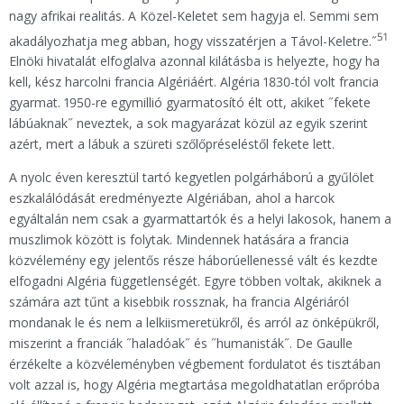
nagy afrikai realitás. A Közel-Keletet sem hagyja el. Semmi sem
51
akadályozhatja meg abban, hogy visszatérjen a Távol-Keletre.˝
Elnöki hivatalát elfoglalva azonnal kilátásba is helyezte, hogy ha
kell, kész harcolni francia Algériáért. Algéria 1830-tól volt francia
gyarmat. 1950-re egymillió gyarmatosító élt ott, akiket ˝fekete
lábúaknak˝ neveztek, a sok magyarázat közül az egyik szerint
azért, mert a lábuk a szüreti szőlőpréseléstől fekete lett.
A nyolc éven keresztül tartó kegyetlen polgárháború a gyűlölet
eszkalálódását eredményezte Algériában, ahol a harcok
egyáltalán nem csak a gyarmattartók és a helyi lakosok, hanem a
muszlimok között is folytak. Mindennek hatására a francia
közvélemény egy jelentős része háborúellenessé vált és kezdte
elfogadni Algéria függetlenségét. Egyre többen voltak, akiknek a
számára azt tűnt a kisebbik rossznak, ha francia Algériáról
mondanak le és nem a lelkiismeretükről, és arról az önképükről,
miszerint a franciák ˝haladóak˝ és ˝humanisták˝. De Gaulle
érzékelte a közvéleményben végbement fordulatot és tisztában
volt azzal is, hogy Algéria megtartása megoldhatatlan erőpróba