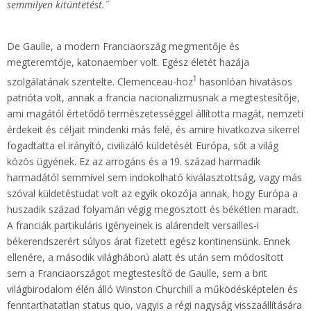
semmilyen kitüntetést.˝
De Gaulle, a modern Franciaország megmentője és
megteremtője, katonaember volt. Egész életét hazája
1
szolgálatának szentelte. Clemenceau-hoz
hasonlóan hivatásos
patrióta volt, annak a francia nacionalizmusnak a megtestesítője,
ami magától értetődő természetességgel állította magát, nemzeti
érdekeit és céljait mindenki más felé, és amire hivatkozva sikerrel
fogadtatta el irányító, civilizáló küldetését Európa, sőt a világ
közös ügyének. Ez az arrogáns és a 19. század harmadik
harmadától semmivel sem indokolható kiválasztottság, vagy más
szóval küldetéstudat volt az egyik okozója annak, hogy Európa a
huszadik század folyamán végig megosztott és békétlen maradt.
A franciák partikuláris igényeinek is alárendelt versailles-i
békerendszerért súlyos árat fizetett egész kontinensünk. Ennek
ellenére, a második világháború alatt és után sem módosított
sem a Franciaországot megtestesítő de Gaulle, sem a brit
világbirodalom élén álló Winston Churchill a működésképtelen és
fenntarthatatlan status quo, vagyis a régi nagyság visszaállítására