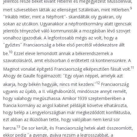
jelentős része békét kívánt Hitlerrel és megegyezést Mussolinival,
9
mert szívesebben látták az ellenséget Sztálinban, mint Hitlerben.
˝Inkább Hitler, mint a Népfront˝- skandálták oly gyakran, oly
sokan az utcákon. Ugyanakkor a népfrontkormány alatt igencsak
jelentős tényezővé váló kommunisták a mozgásban lévő szovjet
vonalhoz igazodtak. A legfontosabb mégis az volt, hogy a
˝győztes˝ Franciaország a béke első percétől védekezésre állt
10
be.
Ezzel eleve lemondott annak a békerendszernek a
szavatolásáról, amit elsősorban ő erőltetett rá kontinensünkre. A
11
Maginot vonalat építgető Franciaország elképesztően fásult volt.
Ahogy de Gaulle fogalmazott: ˝Egy olyan néppel, amelyik azt
12
akarja, hogy békén hagyják, nincs mit kezdeni.˝
Franciaország
ugyanis az újabb, a II. világháborútól, mindössze annyit remélt,
hogy valahogy megúszhassa. Amikor 1939 szeptemberében a
francia kormány az angol kabinet példáját követve elhatározta,
hogy belép a Lengyelországban már megkezdődött konfliktusba,
ezt abban az illúzióban tette, hogy valójában nem kerül sor
13
harcra.
De sor került, és Franciaország hetek alatt összeomlott,
ekkor pedig ˝a gyenge, gyáva rezsim a legrosszabbat, a