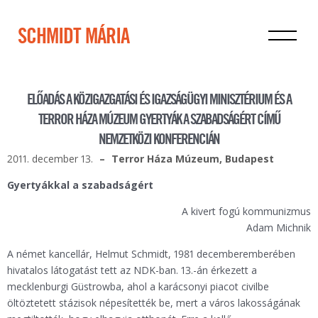
SCHMIDT MÁRIA
ELŐADÁS A KÖZIGAZGATÁSI ÉS IGAZSÁGÜGYI MINISZTÉRIUM ÉS A
TERROR HÁZA MÚZEUM GYERTYÁK A SZABADSÁGÉRT CÍMŰ
NEMZETKÖZI KONFERENCIÁN
2011. december 13.
Terror Háza Múzeum, Budapest
Gyertyákkal a szabadságért
A kivert fogú kommunizmus
Adam Michnik
A német kancellár, Helmut Schmidt, 1981 decemberemberében
hivatalos látogatást tett az NDK-ban. 13.-án érkezett a
mecklenburgi Güstrowba, ahol a karácsonyi piacot civilbe
öltöztetett stázisok népesítették be, mert a város lakosságának