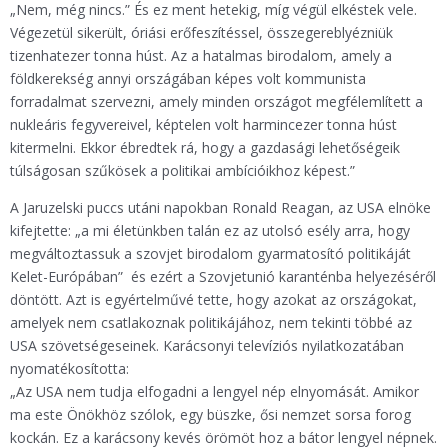
„Nem, még nincs.” És ez ment hetekig, míg végül elkéstek vele.
Végezetül sikerült, óriási erőfeszítéssel, összegereblyézniük
tizenhatezer tonna húst. Az a hatalmas birodalom, amely a
földkerekség annyi országában képes volt kommunista
forradalmat szervezni, amely minden országot megfélemlített a
nukleáris fegyvereivel, képtelen volt harmincezer tonna húst
kitermelni. Ekkor ébredtek rá, hogy a gazdasági lehetőségeik
túlságosan szűkösek a politikai ambícióikhoz képest.”
A Jaruzelski puccs utáni napokban Ronald Reagan, az USA elnöke
kifejtette: „a mi életünkben talán ez az utolsó esély arra, hogy
megváltoztassuk a szovjet birodalom gyarmatosító politikáját
Kelet-Európában” és ezért a Szovjetunió karanténba helyezéséről
döntött. Azt is egyértelművé tette, hogy azokat az országokat,
amelyek nem csatlakoznak politikájához, nem tekinti többé az
USA szövetségeseinek. Karácsonyi televíziós nyilatkozatában
nyomatékosította:
„Az USA nem tudja elfogadni a lengyel nép elnyomását. Amikor
ma este Önökhöz szólok, egy büszke, ősi nemzet sorsa forog
kockán. Ez a karácsony kevés örömöt hoz a bátor lengyel népnek.