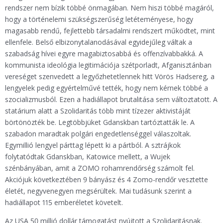
rendszer nem bízik többé önmagában. Nem hiszi többé magáról,
hogy a történelemi szükségszerűség letéteményese, hogy
magasabb rendű, fejlettebb társadalmi rendszert működtet, mint
ellenfele. Belső elbizonytalanodásával egyidejűleg váltak a
szabadság hívei egyre magabiztosabbá és offenzívabbakká. A
kommunista ideológia legitimációja szétporladt, Afganisztánban
vereséget szenvedett a legyőzhetetlennek hitt Vörös Hadsereg, a
lengyelek pedig egyértelművé tették, hogy nem kérnek többé a
szocializmusból. Ezen a hadiállapot brutalitása sem változtatott. A
statárium alatt a Szolidaritás több mint tízezer aktivistáját
börtönözték be. Legtöbbjüket Gdanskban tartóztatták le. A
szabadon maradtak polgári engedetlenséggel válaszoltak.
Egymillió lengyel párttag lépett ki a pártból. A sztrájkok
folytatódtak Gdanskban, Katowice mellett, a Wujek
szénbányában, amit a ZOMO rohamrendőrség számolt fel.
Akciójuk következtében 9 bányász és 4 Zomo-rendőr vesztette
életét, negyvenegyen megsérültek. Mai tudásunk szerint a
hadiállapot 115 emberéletet követelt.
Az USA 50 millió dollár támogatást nyújtott a Szolidaritásnak.