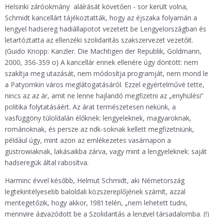
Helsinki záróokmány aláírását követően - sor került volna,
Schmidt kancellárt tájékoztatták, hogy az éjszaka folyamán a
lengyel hadsereg hadiállapotot vezetett be Lengyelországban és
letartóztatta az ellenzéki szolidaritás szakszervezet vezetőit.
(Guido Knopp: Kanzler. Die Machtigen der Republik, Goldmann,
2000, 356-359 o) A kancellár ennek ellenére úgy döntött: nem
szakítja meg utazását, nem módosítja programját, nem mond le
a Patyomkin város meglátogatásáról. Ezzel egyértelművé tette,
nincs az az ár, amit ne lenne hajlandó megfizetni az „enyhülési”
politika folytatásáért. Az árat természetesen nekünk, a
vasfüggöny túloldalán élőknek: lengyeleknek, magyaroknak,
románoknak, és persze az ndk-soknak kellett megfizetniünk,
például úgy, mint azon az emlékezetes vasárnapon a
güstrowiaknak, lakásaikba zárva, vagy mint a lengyeleknek: saját
hadseregük által rabosítva.
Harminc évvel később, Helmut Schmidt, aki Németország
legtekintélyesebb baloldali közszereplőjének számít, azzal
mentegetőzik, hogy akkor, 1981 telén, „nem lehetett tudni,
mennyire ágyazódott be a Szolidaritás a lengyel társadalomba. (!)