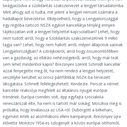
beágyazódva a szolidaritás szakszervezet a lengyel társadalomba.
Mint ahogy azt is tudta, mit jelent a lengyel nemzet számára a
hadiállapot bevezetése. Elképzelhető, hogy a Lengyelországgal
egy régióba tartozó NSZK egykori kancellárja tényleg ennyire
tájékozatlan volt a lengyel helyzettel kapcsolatban? Lehet, hogy
nem tudott arról, hogy a Szolidaritás szakszervezetnek 9 millió
tagja van? Lehet, hogy nem hallott arról, milyen állapotok vannak
Lengyelországban? A sztrájkokról, arról hogy összeomlófélben
van a gazdaság, az ellátási nehézségekről, arról, hogy már teát
sem lehet mindenhol kapni? Brezsnyev szerint Schmidt kancellár
azzal fenyegette meg őt, ha nem rendezi a lengyel helyzetet,
veszélybe kerülhet az orosz pártfőtitkár NSZK-ba tervezett
látogatása. Schmidt fellélegezhetett. Rendezte. Persze a német
kancellár reakciója megfelelt az általános nyugat európai
trendnek. Európa csendes volt, épp egyfajta szocialista
reneszánszát élte, ha nem is tartott már sokáig. Moszkva meg is
próbálta, hogy leválassza az USA-ról. Dübörgött a békeharc,
egymást érték az atomháború elleni kampányok. Brezsnyev újra
elővette Molotov 1954-es szlogenjét a közös európai otthonról,