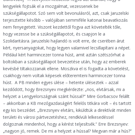
lengyelek fojtsák el a mozgalmat, vezessenek be
szükségállapotot. Szó sem volt bevonulásról, azt, csak Jaruzelski
terjesztette később – valójában semmiféle katonai beavatkozás
nem fenyegetett. Viszont kezdettől fogva azt követelték tőle,
hogy vezesse be a szükségállapotot, és csapjon le a
Szolidaritásra. Jaruzelski hajlandó is volt erre, de cserében árut
kért, nyersanyagokat, hogy legyen valamivel lecsillapítani a népet.
Például kért harmincezer tonna húst, amit aztán szétszórhat a
boltokban a szükségállapot bevezetése után, hogy az emberek
kevésbé tiltakozzanak ellene. Moszkva el is fogadta a követelést,
csakhogy nem voltak képesek előteremteni harmincezer tonna
húst. A PB minden egyes ülése – hetente üléseztek – azzal
kezdődött, hogy Brezsnyev megkérdezte: „nos, elvtársak, mi a
helyzet a Lengyelországnak szánt hússal?” Mire Gorbacsov felállt
– akkoriban a KB mezőgazdaságért felelős titkára volt – és tartott
egy kis beszédet. „Brezsnyev elvtárs, kiküldtük a direktívát minden
területi és városi pártvezetéshez, rendkívüli lelkesedéssel
dolgoznak mindenhol, hogy a kérést teljesítsék.” Erre Brezsnyev:
„nagyon jó, remek. De mi a helyzet a hússal? Megvan már a hús?”