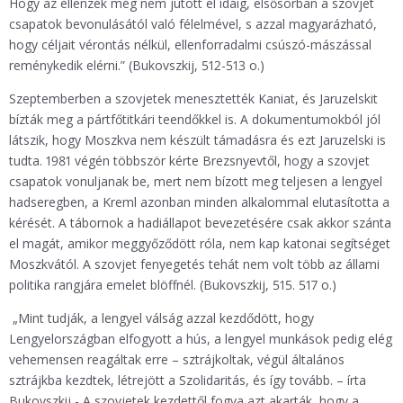
Hogy az ellenzék még nem jutott el idáig, elsősorban a szovjet
csapatok bevonulásától való félelmével, s azzal magyarázható,
hogy céljait vérontás nélkül, ellenforradalmi csúszó-mászással
reménykedik elérni.” (Bukovszkij, 512-513 o.)
Szeptemberben a szovjetek menesztették Kaniat, és Jaruzelskit
bízták meg a pártfőtitkári teendőkkel is. A dokumentumokból jól
látszik, hogy Moszkva nem készült támadásra és ezt Jaruzelski is
tudta. 1981 végén többször kérte Brezsnyevtől, hogy a szovjet
csapatok vonuljanak be, mert nem bízott meg teljesen a lengyel
hadseregben, a Kreml azonban minden alkalommal elutasította a
kérését. A tábornok a hadiállapot bevezetésére csak akkor szánta
el magát, amikor meggyőződött róla, nem kap katonai segítséget
Moszkvától. A szovjet fenyegetés tehát nem volt több az állami
politika rangjára emelet blöffnél. (Bukovszkij, 515. 517 o.)
„Mint tudják, a lengyel válság azzal kezdődött, hogy
Lengyelországban elfogyott a hús, a lengyel munkások pedig elég
vehemensen reagáltak erre – sztrájkoltak, végül általános
sztrájkba kezdtek, létrejött a Szolidaritás, és így tovább. – írta
Bukovszkij - A szovjetek kezdettől fogva azt akarták, hogy a