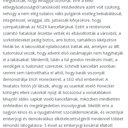
megtiltották, hogy elhagyja otthonát. Erre a kellő
elővigyázatosságról tanúskodó intézkedésre azért volt szükség,
nehogy a nem elég tudatos ndks polgárok esetleg bekiabálással,
integetéssel, virággal, stb. juttassák kifejezésre, hogy
szimpatizálnak az NSZK kancellárjával. Ezért a renitensnek
számító fiatalokat őrizetbe vették és eltávolították a városból, a
sorköteleseket pedig biztos, ami biztos, tartalékos kiképzésre
hívták be. A lakosokkal nyilatkozatot írattak alá, amelyen az állt:
tudomásul veszik, hogy advent első vasárnapján nem hagyhatják
el a lakásaikat. Minderről, talán a túl gondos rendezés miatt, a
vendégek is tudomást szereztek. Schmidt kancellárt azonban
semmi sem tántoríthatta el attól, hogy baráti viszonyát
demonstrálja Erich Honeckerrel, a SED első emberével. A
hivatalos fotón jól látszik, ahogy az usankát viselő Honecker
köhögés elleni cukorkát nyújt át búcsúzóul a vonatablakon
kihajoló sildes sapkát viselő kancellárnak, miközben mindketten
önfeledten és megelégedetten mosolyognak. Mielőtt erre a
nagyon kínos és a nyugatnémet szociáldemokraták, és vezetőjük
emberjogi és demokratikus elkötelezettségéről mindennél többet
elmondó látogatásra- 5 évvel az emberjogi kosárral ellátott