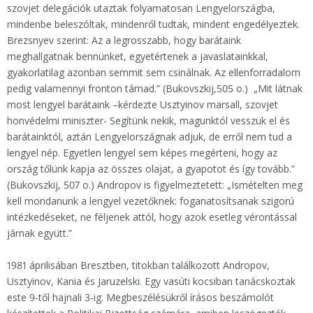
szovjet delegációk utaztak folyamatosan Lengyelországba,
mindenbe beleszóltak, mindenről tudtak, mindent engedélyeztek.
Brezsnyev szerint: Az a legrosszabb, hogy barátaink
meghallgatnak bennünket, egyetértenek a javaslatainkkal,
gyakorlatilag azonban semmit sem csinálnak. Az ellenforradalom
pedig valamennyi fronton támad.” (Bukovszkij,505 o.) „Mit látnak
most lengyel barátaink –kérdezte Usztyinov marsall, szovjet
honvédelmi miniszter- Segítünk nekik, magunktól vesszük el és
barátainktól, aztán Lengyelországnak adjuk, de erről nem tud a
lengyel nép. Egyetlen lengyel sem képes megérteni, hogy az
ország tőlünk kapja az összes olajat, a gyapotot és így tovább.”
(Bukovszkij, 507 o.) Andropov is figyelmeztetett: „Ismételten meg
kell mondanunk a lengyel vezetőknek: foganatosítsanak szigorú
intézkedéseket, ne féljenek attól, hogy azok esetleg vérontással
járnak együtt.”
1981 áprilisában Bresztben, titokban találkozott Andropov,
Usztyinov, Kania és Jaruzelski. Egy vasúti kocsiban tanácskoztak
este 9-től hajnali 3-ig. Megbeszélésükről írásos beszámolót