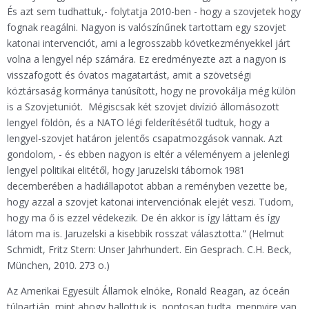
És azt sem tudhattuk,- folytatja 2010-ben - hogy a szovjetek hogy
fognak reagálni. Nagyon is valószínűnek tartottam egy szovjet
katonai intervenciót, ami a legrosszabb következményekkel járt
volna a lengyel nép számára. Ez eredményezte azt a nagyon is
visszafogott és óvatos magatartást, amit a szövetségi
köztársaság kormánya tanúsított, hogy ne provokálja még külön
is a Szovjetuniót. Mégiscsak két szovjet divízió állomásozott
lengyel földön, és a NATO légi felderítésétől tudtuk, hogy a
lengyel-szovjet határon jelentős csapatmozgások vannak. Azt
gondolom, - és ebben nagyon is eltér a véleményem a jelenlegi
lengyel politikai elitétől, hogy Jaruzelski tábornok 1981
decemberében a hadiállapotot abban a reményben vezette be,
hogy azzal a szovjet katonai intervenciónak elejét veszi. Tudom,
hogy ma ő is ezzel védekezik. De én akkor is így láttam és így
látom ma is. Jaruzelski a kisebbik rosszat választotta.” (Helmut
Schmidt, Fritz Stern: Unser Jahrhundert. Ein Gesprach. C.H. Beck,
München, 2010. 273 o.)
Az Amerikai Egyesült Államok elnöke, Ronald Reagan, az óceán
túlpartján, mint ahogy hallottuk is, pontosan tudta, mennyire van