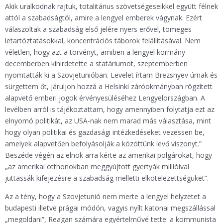
Akik uralkodnak rajtuk, totalitárius szövetségeseikkel együtt félnek
attól a szabadságtól, amire a lengyel emberek vágynak. Ezért
válaszoltak a szabadság első jelére nyers erővel, tömeges
letartóztatásokkal, koncentrációs táborok felállításával. Nem
véletlen, hogy azt a törvényt, amiben a lengyel kormány
decemberben kihirdetette a statáriumot, szeptemberben
nyomtatták ki a Szovjetunióban. Levelet írtam Brezsnyev úrnak és
sürgettem őt, járuljon hozzá a Helsinki záróokmányban rögzített
alapvető emberi jogok érvényesüléséhez Lengyelországban. A
levélben arról is tájékoztattam, hogy amennyiben folytatja ezt az
elnyomó politikát, az USA-nak nem marad más választása, mint
hogy olyan politikai és gazdasági intézkedéseket vezessen be,
amelyek alapvetően befolyásolják a közöttünk levő viszonyt.”
Beszéde végén az elnök arra kérte az amerikai polgárokat, hogy
„az amerikai otthonokban meggyújtott gyertyák millióival
juttassák kifejezésre a szabadság melletti elkötelezettségüket”.
Az a tény, hogy a Szovjetunió nem merte a lengyel helyzetet a
budapesti illetve prágai módón, vagyis nyílt katonai megszállással
„megoldani”, Reagan számára egyértelművé tette: a kommunista