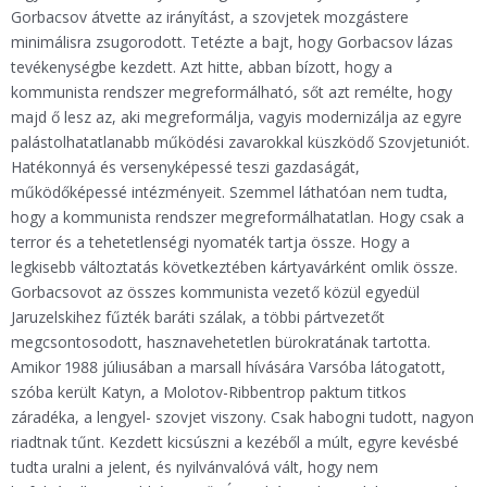
Gorbacsov átvette az irányítást, a szovjetek mozgástere
minimálisra zsugorodott. Tetézte a bajt, hogy Gorbacsov lázas
tevékenységbe kezdett. Azt hitte, abban bízott, hogy a
kommunista rendszer megreformálható, sőt azt remélte, hogy
majd ő lesz az, aki megreformálja, vagyis modernizálja az egyre
palástolhatatlanabb működési zavarokkal küszködő Szovjetuniót.
Hatékonnyá és versenyképessé teszi gazdaságát,
működőképessé intézményeit. Szemmel láthatóan nem tudta,
hogy a kommunista rendszer megreformálhatatlan. Hogy csak a
terror és a tehetetlenségi nyomaték tartja össze. Hogy a
legkisebb változtatás következtében kártyavárként omlik össze.
Gorbacsovot az összes kommunista vezető közül egyedül
Jaruzelskihez fűzték baráti szálak, a többi pártvezetőt
megcsontosodott, hasznavehetetlen bürokratának tartotta.
Amikor 1988 júliusában a marsall hívására Varsóba látogatott,
szóba került Katyn, a Molotov-Ribbentrop paktum titkos
záradéka, a lengyel- szovjet viszony. Csak habogni tudott, nagyon
riadtnak tűnt. Kezdett kicsúszni a kezéből a múlt, egyre kevésbé
tudta uralni a jelent, és nyilvánvalóvá vált, hogy nem