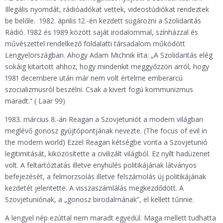
Illegális nyomdát, rádióadókat vettek, videostúdiókat rendeztek
be belőle. 1982. április 12.-én kezdett sugározni a Szolidaritás
Rádió. 1982 és 1989 között saját irodalommal, színházzal és
művészettel rendelkező földalatti társadalom működött
Lengyelországban. Ahogy Adam Michnik írta: „A Szolidaritás elég
sokáig kitartott ahhoz, hogy mindenkit meggyőzzön arról, hogy
1981 decembere után már nem volt értelme emberarcú
szocializmusról beszélni. Csak a kivert fogú kommunizmus
maradt.” ( Laar 99)
1983. március 8.-án Reagan a Szovjetuniót a modern világban
meglévő gonosz gyújtópontjának nevezte. (The focus of evil in
the modern world) Ezzel Reagan kétségbe vonta a Szovjetunió
legitimitását, kiközösítette a civilizált világból. Ez nyílt hadüzenet
volt. A feltartóztatás illetve enyhülés politikájának látványos
befejezését, a felmorzsolás illetve felszámolás új politikájának
kezdetét jelentette. A visszaszámlálás megkezdődött. A
Szovjetuniónak, a „gonosz birodalmának”, el kellett tűnnie.
A lengyel nép ezúttal nem maradt egyedül. Maga mellett tudhatta