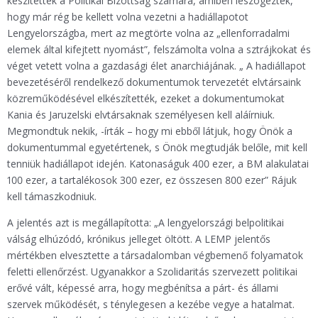
készítettek a Politikai Bizottság számára, amiben leszögezték,
hogy már rég be kellett volna vezetni a hadiállapotot
Lengyelországba, mert az megtörte volna az „ellenforradalmi
elemek által kifejtett nyomást”, felszámolta volna a sztrájkokat és
véget vetett volna a gazdasági élet anarchiájának. „ A hadiállapot
bevezetéséről rendelkező dokumentumok tervezetét elvtársaink
közreműködésével elkészítették, ezeket a dokumentumokat
Kania és Jaruzelski elvtársaknak személyesen kell aláírniuk.
Megmondtuk nekik, -írták – hogy mi ebből látjuk, hogy Önök a
dokumentummal egyetértenek, s Önök megtudják belőle, mit kell
tenniük hadiállapot idején. Katonaságuk 400 ezer, a BM alakulatai
100 ezer, a tartalékosok 300 ezer, ez összesen 800 ezer” Rájuk
kell támaszkodniuk.
A jelentés azt is megállapította: „A lengyelországi belpolitikai
válság elhúzódó, krónikus jelleget öltött. A LEMP jelentős
mértékben elvesztette a társadalomban végbemenő folyamatok
feletti ellenőrzést. Ugyanakkor a Szolidaritás szervezett politikai
erővé vált, képessé arra, hogy megbénítsa a párt- és állami
szervek működését, s ténylegesen a kezébe vegye a hatalmat.