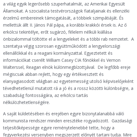
a világ egyik legerősebb szuperhatalmát, az Amerikai Egyesült
Államokat. A szocialista testvérországok fiataljainak és ellenzéki
érzelmű embereinek támogatását, a többiek szimpátiáját. És
mellettük állt II. János Pál pápa, a korábbi krakkói érsek is. Az ő
erkölcsi tekintélye, erőt sugárzó, félelem nélküli kiállása
önbizalommal töltötte el a lengyeleket és a többi rab nemzetet. A
szentatya végig szorosan együttműködött a lengyelországi
ellenállókkal és a reagani kormányzattal. Egyeztetett és
információkat cserélt William Casey CIA főnökkel és Vernon
Walterssel, Reagan elnök különmegbízottjával. De legfőbb ereje
mégiscsak abban rejlett, hogy egy értékvesztett és
elanyagiasodott világban az egyetemesség utolsó képviselőjeként
tévedhetetlenül mutatott rá a jó és a rossz közötti különbségre, a
szabadság fontosságára, az erkölcsi tartás
nélkülözhetetlenségére.
A saját küldetésében és erejében egyre bizonytalanabbá váló
kommunista rendszer minden eresztéke rogyadozott. Gazdasági
teljesítőképessége egyre reménytelenebbé tette, hogy a
fegyverkezési versenyben megszerzett előnyét tartani tudja. Mire