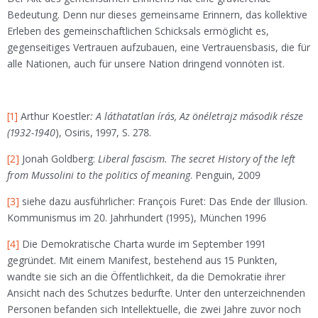
Bedeutung. Denn nur dieses gemeinsame Erinnern, das kollektive
Erleben des gemeinschaftlichen Schicksals ermöglicht es,
gegenseitiges Vertrauen aufzubauen, eine Vertrauensbasis, die für
alle Nationen, auch für unsere Nation dringend vonnöten ist.
[1]
Arthur Koestler
: A láthatatlan írás, Az önéletrajz második része
(1932-1940
), Osiris, 1997, S. 278.
[2]
Jonah Goldberg:
Liberal fascism. The secret History of the left
from Mussolini to the politics of meaning
. Penguin, 2009
[3]
siehe dazu ausführlicher: François Furet: Das Ende der Illusion.
Kommunismus im 20. Jahrhundert (1995), München 1996
[4]
Die Demokratische Charta wurde im September 1991
gegründet. Mit einem Manifest, bestehend aus 15 Punkten,
wandte sie sich an die Öffentlichkeit, da die Demokratie ihrer
Ansicht nach des Schutzes bedurfte. Unter den unterzeichnenden
Personen befanden sich Intellektuelle, die zwei Jahre zuvor noch