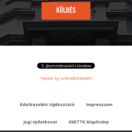
KÜLDÉS
Tweets by schmidtmariaHU
Adatkezelési tájékoztató
Impresszum
Jogi nyilatkozat
KKETTK Alapítvány