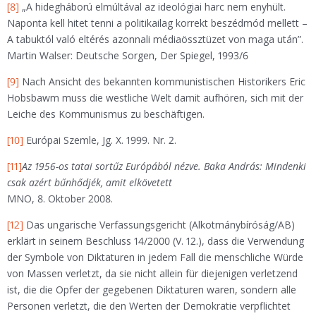
[8]
„A hidegháború elmúltával az ideológiai harc nem enyhült.
Naponta kell hitet tenni a politikailag korrekt beszédmód mellett –
A tabuktól való eltérés azonnali médiaössztüzet von maga után”.
Martin Walser: Deutsche Sorgen, Der Spiegel, 1993/6
[9]
Nach Ansicht des bekannten kommunistischen Historikers Eric
Hobsbawm muss die westliche Welt damit aufhören, sich mit der
Leiche des Kommunismus zu beschäftigen.
[10]
Európai Szemle, Jg. X. 1999. Nr. 2.
[11]
Az 1956-os tatai sortűz Európából nézve.
Baka András: Mindenki
csak azért bűnhődjék, amit elkövetett
MNO, 8. Oktober 2008.
[12]
Das ungarische Verfassungsgericht (Alkotmánybíróság/AB)
erklärt in seinem Beschluss 14/2000 (V. 12.), dass die Verwendung
der Symbole von Diktaturen in jedem Fall die menschliche Würde
von Massen verletzt, da sie nicht allein für diejenigen verletzend
ist, die die Opfer der gegebenen Diktaturen waren, sondern alle
Personen verletzt, die den Werten der Demokratie verpflichtet