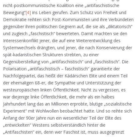
nicht-postkommunistische Koalition eine „antifaschistische
Bewegung“
[4]
ins Leben gerufen. Zum Schutz von Freiheit und
Demokratie reihten sich Post-Kommunisten und ihre Verbündeten
gegenüber ihren politischen Gegnern auf, die sie als „diktatorisch“
und zugleich „faschistisch“ bewerteten. Damit machten sie den
Interessenkonflikt jener, die auf eine Weiterentwicklung des
Systemwechsels drängten, und jener, die nach Konservierung der
spät-kadaristischen Strukturen strebten, zu einer
Gegenüberstellung von „antifaschistisch“ und „faschistisch“. Die
Polarisation „antifaschistisch – faschistisch“ garantierte der
Nachfolgepartei, das heißt der Kádárschen Elite und einem Teil
der ehemaligen 68-er, die Sympathie und Unterstützung der
westeuropäischen linken Öffentlichkeit. Nicht zu vergessen, es
war diejenige linke Öffentlichkeit, die mehr als ein halbes
Jahrhundert lang das an Millionen erprobte, blutige „sozialistische
Experiment“ mit Wohlwollen beobachtet hatte. Und so reihte sich
Anfang der 90er Jahre nun ein wesentlicher Teil der Elite des
„entwickelten“ Westens selbstverständlich hinter die
„Antifaschisten“ ein, denn wer Faschist ist, muss ausgegrenzt