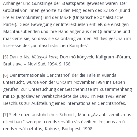
Anhänger und Günstlinge der Staatspartei gewesen waren. Der
Großteil von ihnen gehörte zu den Mitgliedern des SZDSZ (Bund
Freier Demokraten) und der MSZP (Ungarische Sozialistische
Partei). Diese Bewegung der Intellektuellen entließ die einstigen
Machtausübenden und ihre Handlanger aus der Quarantäne und
maskierte sie, so dass sie salonfähig wurden. All dies geschah im
Interesse des „antifaschistischen Kampfes“.
[5]
Danilo Kis
: Kételyek kora,
Dominó könyvek, Kalligram -Fórum,
Bratislava – Novi Sad, 1994. S. 166.
[6]
Der internationale Gerichtshof, der die Fälle in Ruanda
untersucht, wurde von der UNO im November 1994 ins Leben
gerufen. Zur Untersuchung der Geschehnisse im Zusammenhang
mit Ex-Jugoslawien verabschiedete die UNO im Mai 1993 einen
Beschluss zur Aufstellung eines Internationalen Gerichtshofes.
[7]
Siehe dazu ausführlicher: Schmidt, Mária: „Az antiszemitizmus
elleni harc” szerepe a rendszerváltozás éveiben. In: Janus arcú
rendszerváltoztatás, Kairosz, Budapest, 1998