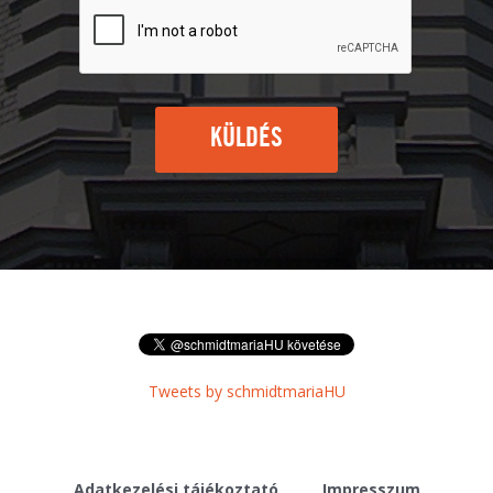
KÜLDÉS
Tweets by schmidtmariaHU
Adatkezelési tájékoztató
Impresszum