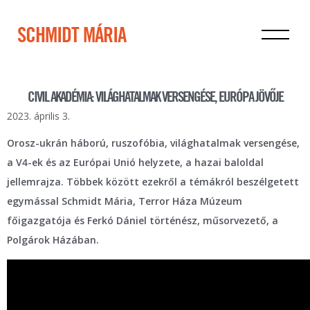
SCHMIDT MÁRIA
CIVIL AKADÉMIA: VILÁGHATALMAK VERSENGÉSE, EURÓPA JÖVŐJE
2023. április 3.
Orosz-ukrán háború, ruszofóbia, világhatalmak versengése,
a V4-ek és az Európai Unió helyzete,
a hazai baloldal
jellemrajza. Többek között ezekről a témákról beszélgetett
egymással Schmidt Mária, Terror Háza Múzeum
főigazgatója és Ferkó Dániel történész, műsorvezető, a
Polgárok Házában.