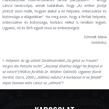
Lánczi tanácsolja), annak tudatában, hogy „Az ember jövője
jórészt azon múlik, hogyan alakul a nő helyzete, önbecsülése és
biztonsága a világunkban”. Na meg azon, hogy a férfiak helyzete,
önbecsülése és biztonsága, korbács nélkül is rendben legyen.
Ugyanis, nő és férfi együtt teszi az ember(isége)t.
Schmidt Mária
történész
1.
Helyesen: Az így szólott Zarathustrából:„Du gehst zu Frauen?
Vergiss die Peitsche nicht!˝ „Asszonyi állathoz mégy? Ne felejtsd el
az ostort!”(1908-es fordítás Dr. Wildner Ödöntől). Ugyanez (Kurdi
Imrétől, Osiris, 2000.) „Nőkhöz indulsz? A korbácsot el ne feledd!”
Vajon honnan vette Lánczi az „otthont”?