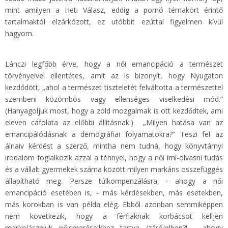
mint amilyen a Heti Válasz, eddig a pornó témakört érintő
tartalmaktól elzárkózott, ez utóbbit ezúttal figyelmen kívül
hagyom.
Lánczi legfőbb érve, hogy a női emancipáció a természet
törvényeivel ellentétes, amit az is bizonyít, hogy Nyugaton
kezdődött, „ahol a természet tiszteletét felváltotta a természettel
szembeni közömbös vagy ellenséges viselkedési mód.”
(Hanyagoljuk most, hogy a zöld mozgalmak is ott kezdődtek, ami
eleven cáfolata az előbbi állításnak.) „Milyen hatása van az
emancipálódásnak a demográfiai folyamatokra?” Teszi fel az
álnaiv kérdést a szerző, mintha nem tudná, hogy könyvtárnyi
irodalom foglalkozik azzal a ténnyel, hogy a női írni-olvasni tudás
és a vállalt gyermekek száma között milyen markáns összefüggés
állapítható meg. Persze túlkompenzálásra, - ahogy a női
emancipáció esetében is, - más kérdésekben, más esetekben,
más korokban is van példa elég. Ebből azonban semmiképpen
nem következik, hogy a férfiaknak korbácsot kelljen
markolászniuk nőismerőseikhez tartva (zárójelben?! - ahogy