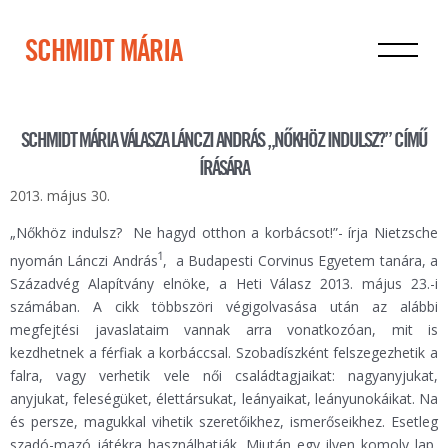
SCHMIDT MÁRIA
SCHMIDT MÁRIA VÁLASZA LÁNCZI ANDRÁS „NŐKHÖZ INDULSZ?” CÍMŰ
ÍRÁSÁRA
2013. május 30.
„Nőkhöz indulsz? Ne hagyd otthon a korbácsot!”- írja Nietzsche
1
nyomán Lánczi András
, a Budapesti Corvinus Egyetem tanára, a
Századvég Alapítvány elnöke, a Heti Válasz 2013. május 23.-i
számában. A cikk többszöri végigolvasása után az alábbi
megfejtési javaslataim vannak arra vonatkozóan, mit is
kezdhetnek a férfiak a korbáccsal. Szobadíszként felszegezhetik a
falra, vagy verhetik vele női családtagjaikat: nagyanyjukat,
anyjukat, feleségüket, élettársukat, leányaikat, leányunokáikat. Na
és persze, magukkal vihetik szeretőikhez, ismerőseikhez. Esetleg
szadó-mazó játékra használhatják. Miután egy ilyen komoly lap,