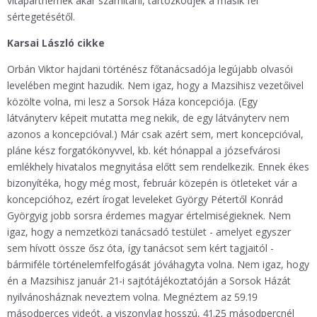
vitapartnernek akar számítani, tartózkodjék a másik fél
sértegetésétől.
Karsai László cikke
Orbán Viktor hajdani történész főtanácsadója legújabb olvasói
levelében megint hazudik. Nem igaz, hogy a Mazsihisz vezetőivel
közölte volna, mi lesz a Sorsok Háza koncepciója. (Egy
látványterv képeit mutatta meg nekik, de egy látványterv nem
azonos a koncepcióval.) Már csak azért sem, mert koncepcióval,
pláne kész forgatókönyvvel, kb. két hónappal a józsefvárosi
emlékhely hivatalos megnyitása előtt sem rendelkezik. Ennek ékes
bizonyítéka, hogy még most, február közepén is ötleteket vár a
koncepcióhoz, ezért írogat leveleket György Pétertől Konrád
Györgyig jobb sorsra érdemes magyar értelmiségieknek. Nem
igaz, hogy a nemzetközi tanácsadó testület - amelyet egyszer
sem hívott össze ősz óta, így tanácsot sem kért tagjaitól -
bármiféle történelemfelfogását jóváhagyta volna. Nem igaz, hogy
én a Mazsihisz január 21-i sajtótájékoztatóján a Sorsok Házát
nyilvánosháznak neveztem volna. Megnéztem az 59.19
másodperces videót, a viszonylag hosszú, 41.25 másodpercnél