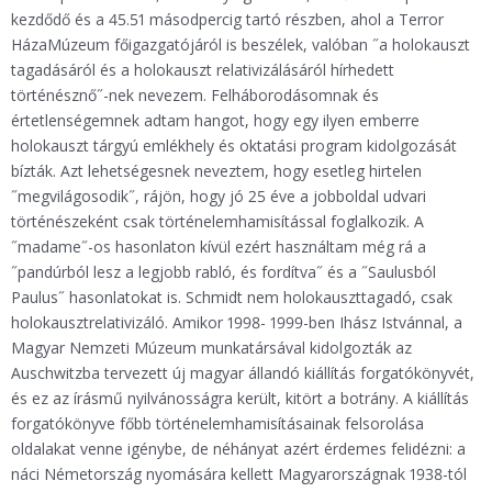
kezdődő és a 45.51 másodpercig tartó részben, ahol a Terror
HázaMúzeum főigazgatójáról is beszélek, valóban ˝a holokauszt
tagadásáról és a holokauszt relativizálásáról hírhedett
történésznő˝-nek nevezem. Felháborodásomnak és
értetlenségemnek adtam hangot, hogy egy ilyen emberre
holokauszt tárgyú emlékhely és oktatási program kidolgozását
bízták. Azt lehetségesnek neveztem, hogy esetleg hirtelen
˝megvilágosodik˝, rájön, hogy jó 25 éve a jobboldal udvari
történészeként csak történelemhamisítással foglalkozik. A
˝madame˝-os hasonlaton kívül ezért használtam még rá a
˝pandúrból lesz a legjobb rabló, és fordítva˝ és a ˝Saulusból
Paulus˝ hasonlatokat is. Schmidt nem holokauszttagadó, csak
holokausztrelativizáló. Amikor 1998- 1999-ben Ihász Istvánnal, a
Magyar Nemzeti Múzeum munkatársával kidolgozták az
Auschwitzba tervezett új magyar állandó kiállítás forgatókönyvét,
és ez az írásmű nyilvánosságra került, kitört a botrány. A kiállítás
forgatókönyve főbb történelemhamisításainak felsorolása
oldalakat venne igénybe, de néhányat azért érdemes felidézni: a
náci Németország nyomására kellett Magyarországnak 1938-tól