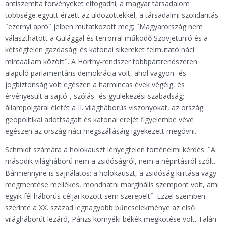
antiszemita törvényeket elfogadni; a magyar társadalom
többsége együtt érzett az üldözöttekkel, a társadalmi szolidaritás
˝ezernyi apró˝ jelben mutatkozott meg; ˝Magyarország nem
választhatott a Gulággal és terrorral működő Szovjetunió és a
kétségtelen gazdasági és katonai sikereket felmutató náci
mintaállam között˝. A Horthy-rendszer többpártrendszeren
alapuló parlamentáris demokrácia volt, ahol vagyon- és
jogbiztonság volt egészen a harmincas évek végéig, és
érvényesült a sajtó-, szólás- és gyülekezési szabadság;
állampolgárai életét a II. világháborús viszonyokat, az ország
geopolitikai adottságait és katonai erejét figyelembe véve
egészen az ország náci megszállásáig igyekezett megóvni.
Schmidt számára a holokauszt lényegtelen történelmi kérdés: ˝A
második világháború nem a zsidóságról, nem a népirtásról szólt.
Bármennyire is sajnálatos: a holokauszt, a zsidóság kiirtása vagy
megmentése mellékes, mondhatni marginális szempont volt, ami
egyik fél háborús céljai között sem szerepelt˝. Ezzel szemben
szerinte a XX. század legnagyobb bűncselekménye az első
világháborút lezáró, Párizs környéki békék megkötése volt. Talán