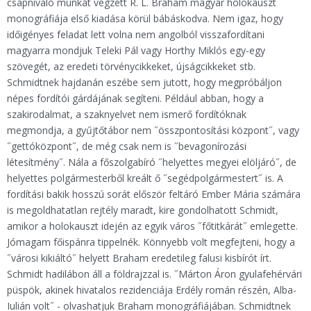
csapnivaló munkát végzett R. L. Braham magyar holokauszt
monográfiája első kiadása körül bábáskodva. Nem igaz, hogy
időigényes feladat lett volna nem angolból visszafordítani
magyarra mondjuk Teleki Pál vagy Horthy Miklós egy-egy
szövegét, az eredeti törvénycikkeket, újságcikkeket stb.
Schmidtnek hajdanán eszébe sem jutott, hogy megpróbáljon
népes fordítói gárdájának segíteni. Például abban, hogy a
szakirodalmat, a szaknyelvet nem ismerő fordítóknak
megmondja, a gyűjtőtábor nem ˝összpontosítási központ˝, vagy
˝gettóközpont˝, de még csak nem is ˝bevagonírozási
létesítmény˝. Nála a főszolgabíró ˝helyettes megyei elöljáró˝, de
helyettes polgármesterből kreált ő ˝segédpolgármestert˝ is. A
fordítási bakik hosszú sorát először feltáró Ember Mária számára
is megoldhatatlan rejtély maradt, kire gondolhatott Schmidt,
amikor a holokauszt idején az egyik város ˝főtitkárát˝ emlegette.
Jómagam főispánra tippelnék. Könnyebb volt megfejteni, hogy a
˝városi kikiáltó˝ helyett Braham eredetileg falusi kisbírót írt.
Schmidt hadilábon áll a földrajzzal is. ˝Márton Áron gyulafehérvári
püspök, akinek hivatalos rezidenciája Erdély román részén, Alba-
Iulián volt˝ - olvashatjuk Braham monográfiájában. Schmidtnek