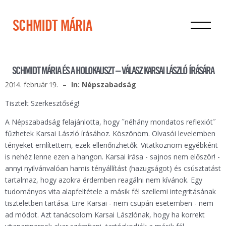
SCHMIDT MÁRIA
SCHMIDT MÁRIA ÉS A HOLOKAUSZT – VÁLASZ KARSAI LÁSZLÓ ÍRÁSÁRA
2014. február 19.
In: Népszabadság
Tisztelt Szerkesztőség!
A Népszabadság felajánlotta, hogy ˝néhány mondatos reflexiót˝
fűzhetek Karsai László írásához. Köszönöm. Olvasói levelemben
tényeket említettem, ezek ellenőrizhetők. Vitatkoznom egyébként
is nehéz lenne ezen a hangon. Karsai írása - sajnos nem először! -
annyi nyilvánvalóan hamis tényállítást (hazugságot) és csúsztatást
tartalmaz, hogy azokra érdemben reagálni nem kívánok. Egy
tudományos vita alapfeltétele a másik fél szellemi integritásának
tiszteletben tartása. Erre Karsai - nem csupán esetemben - nem
ad módot. Azt tanácsolom Karsai Lászlónak, hogy ha korrekt