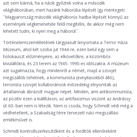
azt sem bánná, ha a nácik győztek volna a második
világháborúban, mert hazánk háborúba lépését így mentegeti:
˝Magyarország második világháborús hadba lépését könnyű az
események végkimenetele felől megítélni, de akkor még nem
lehetett tudni, ki nyeri meg a háborút˝.
Történelemszemléletének tárgyiasult lenyomata a Terror Háza
Múzeum, ahol két szoba jut 1944-re, ezen belül egy sem a
holokauszt előzményeire, az elkövetőkre, a közömbös
kívülállókra, és 23 terem az 1945- 1990-es időszakra. A múzeum
azt sugalmazza, hogy mindenről a német, majd a szovjet
megszállók tehetnek, a kommunista (exnyilasokból álló),
terrorista szovjet kollaboránsok évtizedekig elnyomták az
ártatlannak ábrázolt magyar népet. Minden, ami antikommunista,
az pozitív ezen a kiállításon, az antifasizmus viszont az Andrássy
út 60.-ban nem is létezik. Nem is csoda, hogy Schmidt védi még a
védhetetlent, a Szabadság térre tervezett náci megszállási
emlékművet is.
Schmidt kontrollszerkesztőként és a fordítók ellenőreként