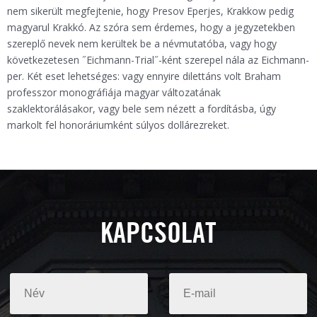
nem sikerült megfejtenie, hogy Presov Eperjes, Krakkow pedig
magyarul Krakkó. Az szóra sem érdemes, hogy a jegyzetekben
szereplő nevek nem kerültek be a névmutatóba, vagy hogy
következetesen ˝Eichmann-Trial˝-ként szerepel nála az Eichmann-
per. Két eset lehetséges: vagy ennyire dilettáns volt Braham
professzor monográfiája magyar változatának
szaklektorálásakor, vagy bele sem nézett a fordításba, úgy
markolt fel honoráriumként súlyos dollárezreket.
KAPCSOLAT