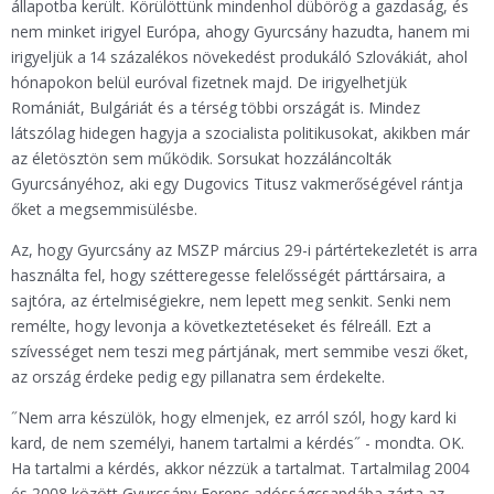
állapotba került. Körülöttünk mindenhol dübörög a gazdaság, és
nem minket irigyel Európa, ahogy Gyurcsány hazudta, hanem mi
irigyeljük a 14 százalékos növekedést produkáló Szlovákiát, ahol
hónapokon belül euróval fizetnek majd. De irigyelhetjük
Romániát, Bulgáriát és a térség többi országát is. Mindez
látszólag hidegen hagyja a szocialista politikusokat, akikben már
az életösztön sem működik. Sorsukat hozzáláncolták
Gyurcsányéhoz, aki egy Dugovics Titusz vakmerőségével rántja
őket a megsemmisülésbe.
Az, hogy Gyurcsány az MSZP március 29-i pártértekezletét is arra
használta fel, hogy szétteregesse felelősségét párttársaira, a
sajtóra, az értelmiségiekre, nem lepett meg senkit. Senki nem
remélte, hogy levonja a következtetéseket és félreáll. Ezt a
szívességet nem teszi meg pártjának, mert semmibe veszi őket,
az ország érdeke pedig egy pillanatra sem érdekelte.
˝Nem arra készülök, hogy elmenjek, ez arról szól, hogy kard ki
kard, de nem személyi, hanem tartalmi a kérdés˝ - mondta. OK.
Ha tartalmi a kérdés, akkor nézzük a tartalmat. Tartalmilag 2004
és 2008 között Gyurcsány Ferenc adósságcsapdába zárta az