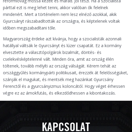
reformlovag mossa kezeit és marad. Jól teszi. Ha a szocialista
párttal ezt is meg lehet tenni, akkor valóban ők felelnek
mindenért. Mert a történelem nem lesz elnéző azokkal, akik
Gyurcsányt rászabadították az országra, és képtelenek voltak
időben megszabadítani tőle.
Magyarország érdeke azt kívánja, hogy a szocialisták azonnali
hatállyal váltsák le Gyurcsányt és lúzer csapatát. Ez a kormány
elvesztette a választópolgárok bizalmát, döntés- és
cselekvésképtelenné vált. Minden óra, amit az ország élén
töltenek, tovább mélyíti az ország válságát. Kérem tehát az
országgyűlés kormánypárti politikusait, érezzék át felelősségüket,
szánják el magukat, és mentsék meg hazánkat Gyurcsány
Ferenctől és a gyurcsányizmus koloncától. Hogy véget érhessen
végre ez az ámokfutás, és elkezdődhessen a kibontakozás.
KAPCSOLAT