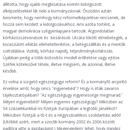
állította, hogy újabb megbízatása esetén kidolgozott
elképzelésekkel lát neki a kormányzásnak. Őszödön aztán
beismerte, hogy nemhogy kész reformelképzelései nincsenek, de
hozzá sem kezdett a kidolgozásukhoz. Ami azóta történt, a
magyar demokrácia szégyenlapjaira tartozik. Átgondolatlan
kórházösszevonások és -bezárások. Utcára lökött elmebetegek, a
koraszülött-ellátás ellehetetlenítése, a betegszállítás és a mentők
szétzilálása. Vizitdíj, kórházi napidíj, teljesítménykorlátozás.
Újabban pedig a több-biztosítós modell erőltetése vagy ejtése.
Széfek kötelezővé tétele, illetve mégsem, de azonnal, illetve
később.
Ez volna a sürgető egészségügyi reform? És a kormányfő arcpirító
érvelése arról, hogy nincs ˝ingyenebéd˝? Hogy is írták zavaros
tájékoztatójukban? ˝Az egészségügy ingyenessége megmarad.˝
Milyen ingyenebéd? Milyen ingyenes egészségügy? Miközben az
54 százalékunkkal mi fizetjük Európában a legtöbb járulékot?
Miközben fizetjük a tb-t és a négyszázalékos szolidaritási adót!
(Utóbbit azért, mert a szoclib kormány 2002 és 2006 között
padlóra vitte a gazdaságot.) Megengedem: lehet, hogy mindez