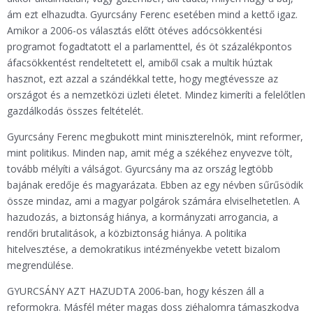
ám ezt elhazudta. Gyurcsány Ferenc esetében mind a kettő igaz.
Amikor a 2006-os választás előtt ötéves adócsökkentési
programot fogadtatott el a parlamenttel, és öt százalékpontos
áfacsökkentést rendeltetett el, amiből csak a multik húztak
hasznot, ezt azzal a szándékkal tette, hogy megtévessze az
országot és a nemzetközi üzleti életet. Mindez kimeríti a felelőtlen
gazdálkodás összes feltételét.
Gyurcsány Ferenc megbukott mint miniszterelnök, mint reformer,
mint politikus. Minden nap, amit még a székéhez enyvezve tölt,
tovább mélyíti a válságot. Gyurcsány ma az ország legtöbb
bajának eredője és magyarázata. Ebben az egy névben sűrűsödik
össze mindaz, ami a magyar polgárok számára elviselhetetlen. A
hazudozás, a biztonság hiánya, a kormányzati arrogancia, a
rendőri brutalitások, a közbiztonság hiánya. A politika
hitelvesztése, a demokratikus intézményekbe vetett bizalom
megrendülése.
GYURCSÁNY AZT HAZUDTA 2006-ban, hogy készen áll a
reformokra. Másfél méter magas doss ziéhalomra támaszkodva