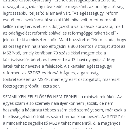
országot, a gazdaság növekedése megszűnt, az ország a térség
legrosszabbul teljesítő államává vált. ˝Az egészségügyi reform
esetében a szokásosnál sokkal több hiba volt, mert nem volt
kellően megtervezett és kidolgozott a változások sorozata, mert
az odafigyelést reformblablával és reformgőggel takarták el˝ -
jelentette ki a miniszterelnök. Majd hozzátette: ˝Nem csoda, hogy
az ország nem hajlandó elfogadni a 300 forintos vizitdíjat attól az
MSZP-től, amely korábban 70 százalékkal megemelte a
köztisztviselők bérét, és bevezette a 13. havi nyugdíjat.˝ Meg
lettek tehát nevezve a felelősök. A sikertelen egészségügyi
reformért az SZDSZ és Horváth Ágnes, a gazdaság
tönkretételéért az MSZP, mert egyrészt osztogatott, másrészt
fosztogatni próbált. Tiszta sor.
SEMMILYEN FELELŐSSÉG NEM TERHELI a miniszterelnököt. Az
egyes szám első személy nála ilyenkor nem játszik, de nem
használja a kádárista többes szám első személyt sem, már csak a
felelősségelhárító többes szám harmadikban beszél. Az SZDSZ és
a mindenhez segédkező MSZP tehet mindenről, ő, a magányos