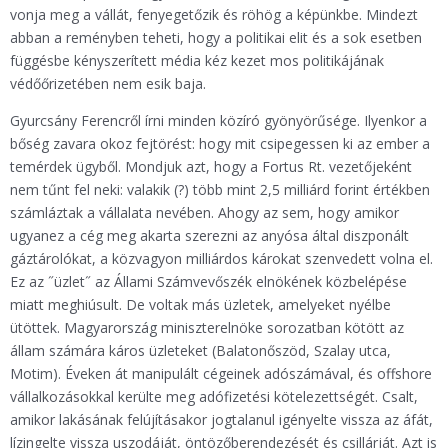
vonja meg a vállát, fenyegetőzik és röhög a képünkbe. Mindezt
abban a reményben teheti, hogy a politikai elit és a sok esetben
függésbe kényszerített média kéz kezet mos politikájának
védőőrizetében nem esik baja.
Gyurcsány Ferencről írni minden közíró gyönyörűsége. Ilyenkor a
bőség zavara okoz fejtörést: hogy mit csipegessen ki az ember a
temérdek ügyből. Mondjuk azt, hogy a Fortus Rt. vezetőjeként
nem tűnt fel neki: valakik (?) több mint 2,5 milliárd forint értékben
számláztak a vállalata nevében. Ahogy az sem, hogy amikor
ugyanez a cég meg akarta szerezni az anyósa által diszponált
gáztárolókat, a közvagyon milliárdos károkat szenvedett volna el.
Ez az ˝üzlet˝ az Állami Számvevőszék elnökének közbelépése
miatt meghiúsult. De voltak más üzletek, amelyeket nyélbe
ütöttek. Magyarország miniszterelnöke sorozatban kötött az
állam számára káros üzleteket (Balatonőszöd, Szalay utca,
Motim). Éveken át manipulált cégeinek adószámával, és offshore
vállalkozásokkal kerülte meg adófizetési kötelezettségét. Csalt,
amikor lakásának felújításakor jogtalanul igényelte vissza az áfát,
lízingelte vissza uszodáját, öntözőberendezését és csillárját. Azt is