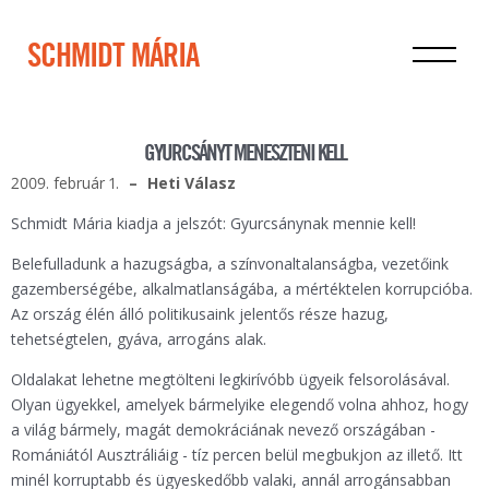
SCHMIDT MÁRIA
GYURCSÁNYT MENESZTENI KELL
2009. február 1.
Heti Válasz
Schmidt Mária kiadja a jelszót: Gyurcsánynak mennie kell!
Belefulladunk a hazugságba, a színvonaltalanságba, vezetőink
gazemberségébe, alkalmatlanságába, a mértéktelen korrupcióba.
Az ország élén álló politikusaink jelentős része hazug,
tehetségtelen, gyáva, arrogáns alak.
Oldalakat lehetne megtölteni legkirívóbb ügyeik felsorolásával.
Olyan ügyekkel, amelyek bármelyike elegendő volna ahhoz, hogy
a világ bármely, magát demokráciának nevező országában -
Romániától Ausztráliáig - tíz percen belül megbukjon az illető. Itt
minél korruptabb és ügyeskedőbb valaki, annál arrogánsabban