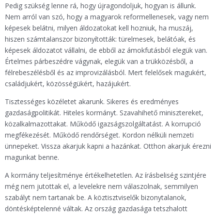
Pedig szükség lenne rá, hogy újragondoljuk, hogyan is állunk.
Nem arról van szó, hogy a magyarok reformellenesek, vagy nem
képesek belátni, milyen áldozatokat kell hozniuk, ha muszáj,
hiszen számtalanszor bizonyították: türelmesek, belátóak, és
képesek áldozatot vállalni, de ebből az ámokfutásból elegük van.
Értelmes párbeszédre vágynak, elegük van a trükközésből, a
félrebeszélésből és az improvizálásból. Mert felelősek magukért,
családjukért, közösségükért, hazájukért.
Tisztességes közéletet akarunk. Sikeres és eredményes
gazdaságpolitikát. Hiteles kormányt. Szavahihető minisztereket,
közalkalmazottakat. Működő igazságszolgáltatást. A korrupció
megfékezését. Működő rendőrséget. Kordon nélküli nemzeti
ünnepeket. Vissza akarjuk kapni a hazánkat. Otthon akarjuk érezni
magunkat benne.
A kormány teljesítménye értékelhetetlen. Az írásbeliség szintjére
még nem jutottak el, a levelekre nem válaszolnak, semmilyen
szabályt nem tartanak be. A köztisztviselők bizonytalanok,
döntésképtelenné váltak. Az ország gazdasága tetszhalott