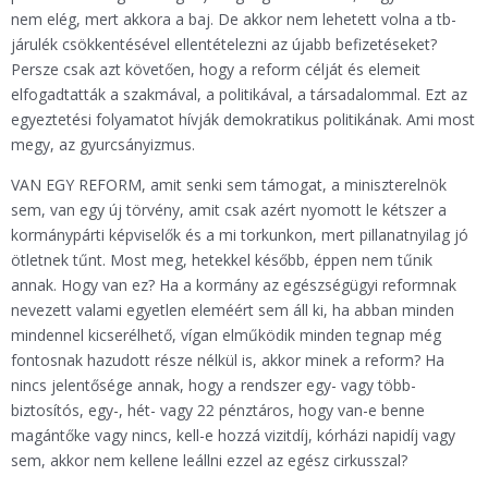
nem elég, mert akkora a baj. De akkor nem lehetett volna a tb-
járulék csökkentésével ellentételezni az újabb befizetéseket?
Persze csak azt követően, hogy a reform célját és elemeit
elfogadtatták a szakmával, a politikával, a társadalommal. Ezt az
egyeztetési folyamatot hívják demokratikus politikának. Ami most
megy, az gyurcsányizmus.
VAN EGY REFORM, amit senki sem támogat, a miniszterelnök
sem, van egy új törvény, amit csak azért nyomott le kétszer a
kormánypárti képviselők és a mi torkunkon, mert pillanatnyilag jó
ötletnek tűnt. Most meg, hetekkel később, éppen nem tűnik
annak. Hogy van ez? Ha a kormány az egészségügyi reformnak
nevezett valami egyetlen eleméért sem áll ki, ha abban minden
mindennel kicserélhető, vígan elműködik minden tegnap még
fontosnak hazudott része nélkül is, akkor minek a reform? Ha
nincs jelentősége annak, hogy a rendszer egy- vagy több-
biztosítós, egy-, hét- vagy 22 pénztáros, hogy van-e benne
magántőke vagy nincs, kell-e hozzá vizitdíj, kórházi napidíj vagy
sem, akkor nem kellene leállni ezzel az egész cirkusszal?