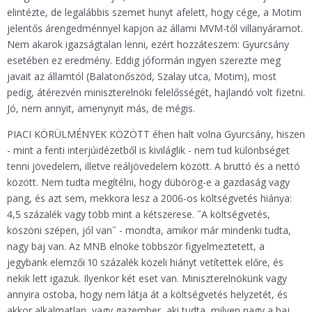
elintézte, de legalábbis szemet hunyt afelett, hogy cége, a Motim
jelentős árengedménnyel kapjon az állami MVM-től villanyáramot.
Nem akarok igazságtalan lenni, ezért hozzáteszem: Gyurcsány
esetében ez eredmény. Eddig jóformán ingyen szerezte meg
javait az államtól (Balatonőszöd, Szalay utca, Motim), most
pedig, átérezvén miniszterelnöki felelősségét, hajlandó volt fizetni.
Jó, nem annyit, amenynyit más, de mégis.
PIACI KÖRÜLMÉNYEK KÖZÖTT éhen halt volna Gyurcsány, hiszen
- mint a fenti interjúidézetből is kiviláglik - nem tud különbséget
tenni jövedelem, illetve reáljövedelem között. A bruttó és a nettó
között. Nem tudta megítélni, hogy dübörög-e a gazdaság vagy
pang, és azt sem, mekkora lesz a 2006-os költségvetés hiánya:
4,5 százalék vagy több mint a kétszerese. ˝A költségvetés,
köszöni szépen, jól van˝ - mondta, amikor már mindenki tudta,
nagy baj van. Az MNB elnöke többször figyelmeztetett, a
jegybank elemzői 10 százalék közeli hiányt vetítettek előre, és
nekik lett igazuk. Ilyenkor két eset van. Miniszterelnökünk vagy
annyira ostoba, hogy nem látja át a költségvetés helyzetét, és
akkor alkalmatlan, vagy gazember, aki tudta, milyen nagy a baj,