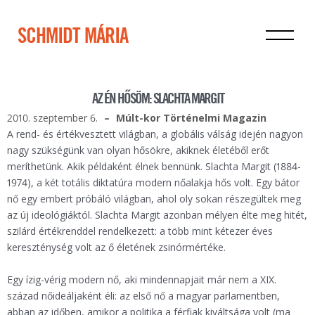
SCHMIDT MÁRIA
AZ ÉN HŐSÖM: SLACHTA MARGIT
2010. szeptember 6.
Múlt-kor Történelmi Magazin
A rend- és értékvesztett világban, a globális válság idején nagyon
nagy szükségünk van olyan hősökre, akiknek életéből erőt
meríthetünk. Akik példaként élnek bennünk. Slachta Margit (1884-
1974), a két totális diktatúra modern nőalakja hős volt. Egy bátor
nő egy embert próbáló világban, ahol oly sokan részegültek meg
az új ideológiáktól. Slachta Margit azonban mélyen élte meg hitét,
szilárd értékrenddel rendelkezett: a több mint kétezer éves
kereszténység volt az ő életének zsinórmértéke.
Egy ízig-vérig modern nő, aki mindennapjait már nem a XIX.
század nőideáljaként éli: az első nő a magyar parlamentben,
abban az időben, amikor a politika a férfiak kiváltsága volt (ma