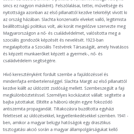
sincs ez nagyon másként). Felszólalásai, tettei, műveltsége és
nyitottsága azonban az első pillanattól kezdve tekintélyt vívott ki
az ország házában. Slachta konzervatív elveket valló, legitimista
beállítottságú politikus volt, aki korát megelőzve szervezte meg
Magyarországon a nő- és családvédelmet, valósította meg a
szociális gondozók képzését és nevelését. 1923-ban
megalapította a Szociális Testvérek Társaságát, amely hivatásos
és képzett munkaerőket képzett a gyermek-, nő- és
családvédelem segítségére.
Hívő keresztényként fordult szembe a fajüldözéssel és
mindenfajta embertelenséggel. Slachta Margit az első pillanattól
kezdve kiállt az üldözött zsidóság mellett. Szembeszegült a faji
megkülönböztetéssel. Személyes kockázatot vállalt: segítette a
bajba jutottakat. Elítélte a háború idején egyre fokozódó
antiszemita propagandát. Tiltakozásra buzdította egyházi
feletteseit az üldözésekkel, kegyetlenkedésekkel szemben. 1941 -
ben, amikor a magyar belügyi hatóságok egy drasztikus
tisztogatási akció során a magyar állampolgárságukat kellő