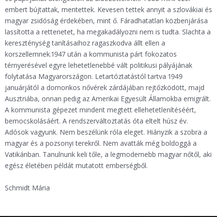
embert bújtattak, mentettek. Kevesen tettek annyit a szlovákiai és
magyar zsidóság érdekében, mint ő. Fáradhatatlan közbenjárása
lassította a rettenetet, ha megakadályozni nem is tudta. Slachta a
kereszténység tanításaihoz ragaszkodva állt ellen a
korszellemnek.1947 után a kommunista párt fokozatos
térnyerésével egyre lehetetlenebbé vált politikusi pályájának
folytatása Magyarországon. Letartóztatástól tartva 1949
januárjától a domonkos nővérek zárdájában rejtőzködött, majd
Ausztriába, onnan pedig az Amerikai Egyesült Államokba emigrált.
A kommunista gépezet mindent megtett ellehetetlenítéséért,
bemocskolásáért. A rendszerváltoztatás óta eltelt húsz év.
Adósok vagyunk. Nem beszélünk róla eleget. Hiányzik a szobra a
magyar és a pozsonyi terekről. Nem avatták még boldoggá a
Vatikánban. Tanulnunk keli tőle, a legmodernebb magyar nőtől, aki
egész életében példát mutatott emberségből.
Schmidt Mária