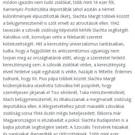
módon igazolni nem tudó zsidókat, több mint 14 ezer főt,
Karnenyec-Podotszkba deportálták (ahol azután a német
különítmények elpusztították őket), Slachta Margit többek között
a belügyminiszternél is szót emelt az atrocitások ellen. 1942
tavaszán a szlovák zsidóság képviselői kérték Slachta segítségét.
Katolikus volt, komolyan vette a felebaráti szeretet
kötelezettségét. Hitt a keresztény univerzalizmus tanításaiban,
tudta, hogy a fajgyűlölet és antiszemitizmus ugyanúgy nem
torpan meg az országhatárok előtt, ahogy a szeretetet hirdető
kereszténység sem. A szlovák zsidókat védve, a kereszténység
elveit hirdetve saját egyházát is védte, hazáját is féltette. Érdemes
tudnunk, hogy XII. Pius pápa többek között Slachta Margit
közbenjárására utasította Szlovákia hét püspökét, hogy
személyesen járjanak el Tiso elnöknél, Tuka miniszterelnöknél,
Mach belügyminiszternél, és tiltakozzanak a megmaradt zsidóság
deportálása ellen. A lélegzetvételhez jutott maradék szlovákiai
zsidóság sorsa 1944 őszén mégis beteljesedett. Ekkorra már
Magyarországon is elszabadult a pokol. Slachta Budapesten is a
bajba jutottak segítségére sietett. A Szociális Testvérek házaikat
és papírjaikat átengedték az üldözötteknek. Több mint ezer