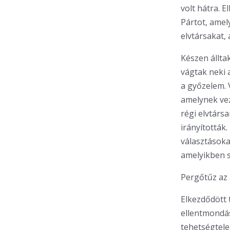
volt hátra. 
Pártot, amel
elvtársakat,
Készen állta
vágtak neki 
a győzelem.
amelynek vez
régi elvtárs
irányították
választásoka
amelyikben 
Pergőtűz az 
Elkezdődött 
ellentmondá
tehetségtele