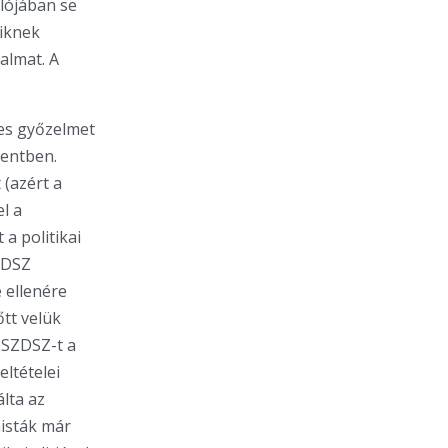
lójában se
kiknek
almat. A
es győzelmet
mentben.
 (azért a
l a
a politikai
SZDSZ
 ellenére
tt velük
 SZDSZ-t a
ltételei
álta az
nisták már