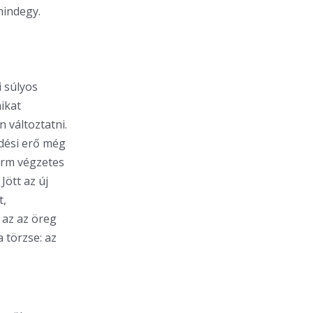
mindegy.
i súlyos
ikat
 változtatni.
edési erő még
form végzetes
Jött az új
t,
 az az öreg
a törzse: az