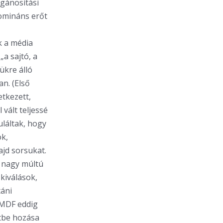
agánosítási
domináns erőt
k a média
„a sajtó, a
ükre álló
n. (Első
tkezett,
vált teljessé
uláltak, hogy
ok,
ajd sorsukat.
ó nagy múltú
kiválások,
táni
 MDF eddig
etbe hozása