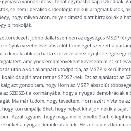
. Egymásra vannak utalva, tehát egymásba kapaszkodnak. Va
sták, se nem liberálisok. Ideológia nélküli pragmatikusok, a
degy, hogy milyen áron, milyen címszó alatt birtokolják a hat
gy birtokolják.
zéttöredezett jobboldallal szemben az egységes MSZP fény
Horn Gyula vezetésével abszolút többséget szerzett a parla
l a demokratikus charta szervezéséhez nyújtott segítségért
lgálatért, amelynek eredményeként kevesebb mint két évve
ozás után a volt állampárt utódpártja, az MSZP kikerülhetett 
 koalíciós ajánlatot tett az SZDSZ-nek. Ezt az ajánlatot az 
okáig azt gondoltam, hogy Horn az MSZP abszolút többsége
be az SZDSZ-t a kormányába, hogy a nyugati demokráciák elő
magát. Ma már tudom, hogy tévedtem. Horn azért hívta be az
hogy korrumpálja őket, hogy helyet kínáljon nekik a saját fe
itben. Azzal ugyanis, hogy maga mellé emelte őket, ő legitim
nzékieket a nyugati demokraták felé. Hiszen a posztkommu