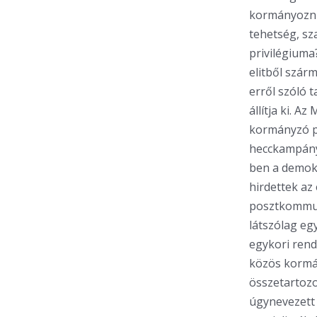
kormányozni,
tehetség, s
privilégium
elitből szár
erről szóló 
állítja ki. 
kormányzó pá
hecckampányo
ben a demokr
hirdettek az
posztkommuni
látszólag eg
egykori rend
közös kormán
összetartozo
úgynevezett 