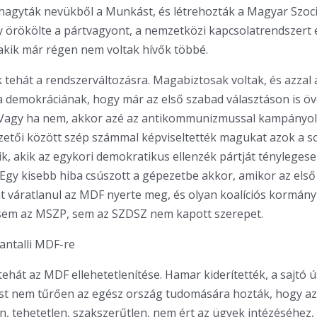
Elhagyták nevükből a Munkást, és létrehozták a Magyar Szoci
y örökölte a pártvagyont, a nemzetközi kapcsolatrendszert 
 akik már régen nem voltak hívők többé.
k tehát a rendszerváltozásra. Magabiztosak voltak, és azzal 
a demokráciának, hogy már az első szabad választáson is öv
 Vagy ha nem, akkor azé az antikommunizmussal kampányo
etői között szép számmal képviseltették magukat azok a s
aik, akik az egykori demokratikus ellenzék pártját tényleges
. Egy kisebb hiba csúszott a gépezetbe akkor, amikor az els
t váratlanul az MDF nyerte meg, és olyan koalíciós kormányt
sem az MSZP, sem az SZDSZ nem kapott szerepet.
antalli MDF-re
tehát az MDF ellehetetlenítése. Hamar kiderítették, a sajtó ú
st nem tűrően az egész ország tudomására hozták, hogy a
n, tehetetlen, szakszerűtlen, nem ért az ügyek intézéséhez