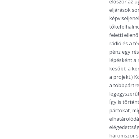
először az ú
eljárások so
képviseljene
tőkefelhalm
feletti elle
rádió és a t
pénz egy rés
lépésként a 
később a ker
a projekt.) K
a többpártre
legegyszerűb
Így is történ
pártokat, mí
elhatárolódá
elégedettség
háromszor sz