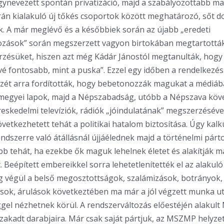
gynevezett spontán privatizáció, majd a szabályozottabb m
rán kialakuló új tőkés csoportok között meghatározó, sőt 
k. A már meglévő és a későbbiek során az újabb „eredeti
ozások” során megszerzett vagyon birtokában megtartottá
nőrzésüket, hiszen azt még Kádár Jánostól megtanulták, hogy 
évé fontosabb, mint a puska”. Ezzel egy időben a rendelkezés
zét arra fordították, hogy bebetonozzák magukat a médiába
megyei lapok, majd a Népszabadság, utóbb a Népszava köve
eskedelmi televíziók, rádiók „jóindulatának” megszerzésével 
övetkezhetett tehát a politikai hatalom biztosítása. Úgy kalk
ndszerre való átállásnál újjáélednek majd a történelmi párt
b tehát, ha ezekbe ők maguk lehelnek életet és alakítják m
t. Beépített embereikkel sorra lehetetlenítették el az alakul
g végül a belső megosztottságok, szalámizások, botrányok, 
sok, árulások következtében ma már a jól végzett munka u
gel nézhetnek körül. A rendszerváltozás előestéjén alakult
akadt darabjaira. Már csak saját pártjuk, az MSZMP helyz