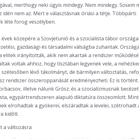
ogával, merthogy neki úgyis mindegy. Nem mindegy. Sosem 
 idén nem az. Mert e választásnak óriási a tétje. Többpárti
 léte forog veszélyben.
 évek közepére a Szovjetunió és a szocialista tábor országa
vezetési, gazdasági és társadalmi válságba zuhantak. Országa
 elitek irányították, akik nem akartak a rendszer működésén
altak voltak ahhoz, hogy tisztában legyenek vele, a nehézk
a szétesőben lévő tákolmányt, de bármilyen változtatás, re
ész rendszer összeroppanását eredményezheti. Ez is történt. 
orbacsov, illetve nálunk Grósz; és a szocializmusnak becézet
ista, egypártrendszeren alapuló diktatúra összeomlott. Mint
ek elrohadtak a gyökerei, elszáradtak a levelei, szétrohadt 
a kidőlt.
lt a változásra