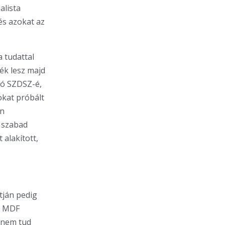
alista
és azokat az
a tudattal
ék lesz majd
ló SZDSZ-é,
okat próbált
en
ő szabad
 alakított,
tján pedig
z MDF
, nem tud