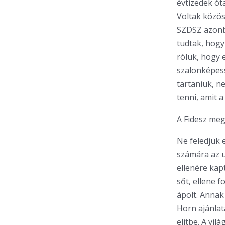
évtizedek ót
Voltak közös
SZDSZ azonba
tudtak, hogy
róluk, hogy 
szalonképessé
tartaniuk, n
tenni, amit a 
A Fidesz meg
Ne feledjük e
számára az u
ellenére kap
sőt, ellene f
ápolt. Annak
Horn ajánlat
elitbe. A vil