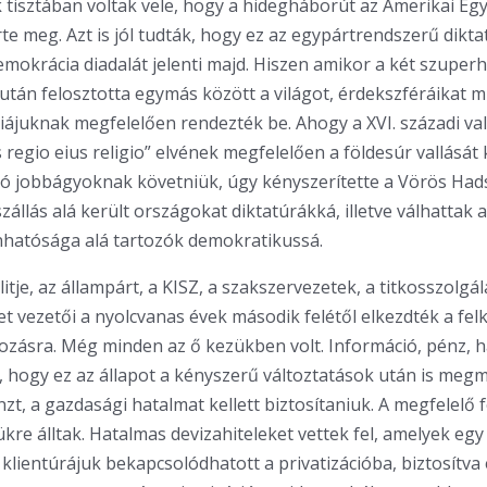
tisztában voltak vele, hogy a hidegháborút az Amerikai Egy
te meg. Azt is jól tudták, hogy ez az egypártrendszerű dikta
emokrácia diadalát jelenti majd. Hiszen amikor a két szuperh
után felosztotta egymás között a világot, érdekszféráikat 
giájuknak megfelelően rendezték be. Ahogy a XVI. századi v
 regio eius religio” elvének megfelelően a földesúr vallását k
kó jobbágyoknak követniük, úgy kényszerítette a Vörös Had
állás alá került országokat diktatúrákká, illetve válhattak 
nhatósága alá tartozók demokratikussá.
litje, az állampárt, a KISZ, a szakszervezetek, a titkosszolgá
et vezetői a nyolcvanas évek második felétől elkezdték a fel
ozásra. Még minden az ő kezükben volt. Információ, pénz, h
t, hogy ez az állapot a kényszerű változtatások után is meg
nzt, a gazdasági hatalmat kellett biztosítaniuk. A megfelelő 
kre álltak. Hatalmas devizahiteleket vettek fel, amelyek egy
 klientúrájuk bekapcsolódhatott a privatizációba, biztosítva