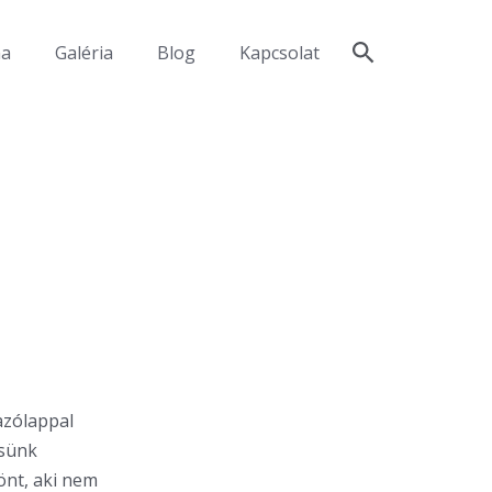
ma
Galéria
Blog
Kapcsolat
azólappal
ésünk
önt, aki nem