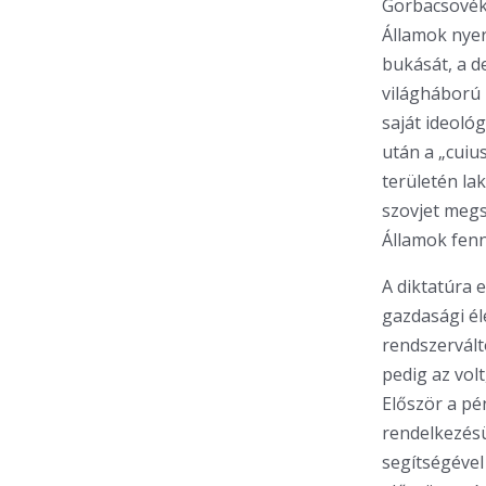
Gorbacsovék 
Államok nyer
bukását, a d
világháború 
saját ideoló
után a „cuius
területén la
szovjet megsz
Államok fen
A diktatúra e
gazdasági él
rendszervált
pedig az vol
Először a pé
rendelkezésü
segítségével