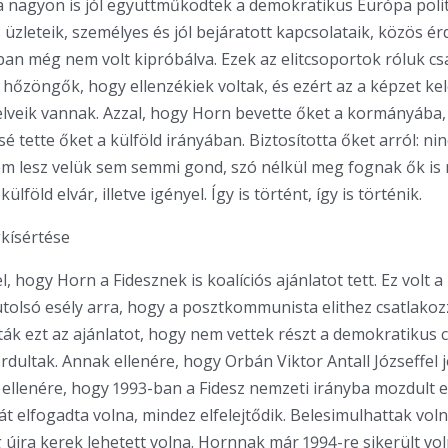
a nagyon is jól együttműködtek a demokratikus Európa politik
 üzleteik, személyes és jól bejáratott kapcsolataik, közös ér
n még nem volt kipróbálva. Ezek az elitcsoportok róluk cs
 hőzöngők, hogy ellenzékiek voltak, és ezért az a képzet ke
elveik vannak. Azzal, hogy Horn bevette őket a kormányába,
 tette őket a külföld irányában. Biztosította őket arról: nin
em lesz velük sem semmi gond, szó nélkül meg fognak ők is
külföld elvár, illetve igényel. Így is történt, így is történik.
kísértése
l, hogy Horn a Fidesznek is koalíciós ajánlatot tett. Ez volt a
tolsó esély arra, hogy a posztkommunista elithez csatlako
ták ezt az ajánlatot, hogy nem vettek részt a demokratikus 
ordultak. Annak ellenére, hogy Orbán Viktor Antall Józseffel 
 ellenére, hogy 1993-ban a Fidesz nemzeti irányba mozdult el
át elfogadta volna, mindez elfelejtődik. Belesimulhattak voln
ág újra kerek lehetett volna. Hornnak már 1994-re sikerült vo