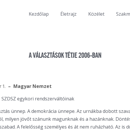
Kezdőlap
Életrajz
Közélet
Szak
A VÁLASZTÁSOK TÉTJE 2006-BAN
 1.
Magyar Nemzet
z SZDSZ egykori rendszerváltóinak
sztás ünnep. A demokrácia ünnepe. Az urnákba dobott szav
ól, milyen jövőt szánunk magunknak és a hazánknak. Dönt
szabad. A felelősség személyes és át nem ruházható. Az is d