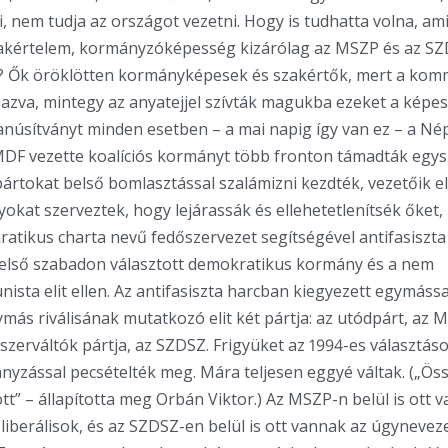
 nem tudja az országot vezetni. Hogy is tudhatta volna, am
zakértelem, kormányzóképesség kizárólag az MSZP és az S
a? Ők öröklötten kormányképesek és szakértők, mert a kom
mazva, mintegy az anyatejjel szívták magukba ezeket a képe
tanúsítványt minden esetben – a mai napig így van ez – a N
Az MDF vezette koalíciós kormányt több fronton támadták egys
rtokat belső bomlasztással szalámizni kezdték, vezetőik el
kat szerveztek, hogy lejárassák és ellehetetlenítsék őket,
atikus charta nevű fedőszervezet segítségével antifasiszta
 első szabadon választott demokratikus kormány és a nem
sta elit ellen. Az antifasiszta harcban kiegyezett egymássa
ymás riválisának mutatkozó elit két pártja: az utódpárt, az 
szerváltók pártja, az SZDSZ. Frigyüket az 1994-es választás
yzással pecsételték meg. Mára teljesen eggyé váltak. („Öss
tt” – állapította meg Orbán Viktor.) Az MSZP-n belül is ott 
liberálisok, és az SZDSZ-en belül is ott vannak az úgynevez