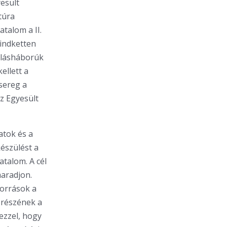
esült
túra
atalom a II.
mindketten
allásháborúk
ellett a
sereg a
az Egyesült
latok és a
készülést a
atalom. A cél
maradjon.
források a
 részének a
 ezzel, hogy