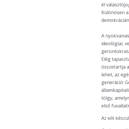
él választój
Különösen az
demokráciánk
A nyolcvanas
ideológiai, 
gerontokrata
Elég tapaszt
összetartja 
lehet, az eg
generáció: G
államkapital
tölgy, amelyn
első fuvallatr
Az elit készü