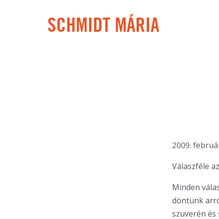
SCHMIDT MÁRIA
2009. február
Válaszféle a
Minden vála
döntünk arr
szuverén és 