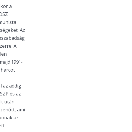
ikor a
ZDSZ
munista
sségeket. Az
épszabadság
zerre. A
len
 majd 1991-
 harcot
l az addig
MSZP és az
ok után
zenőtt, ami
vannak az
ett