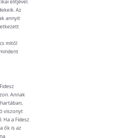
ai elitjével.
dekeik. Az
ak annyit
letkezett
cs mitől
 mindent
 Fidesz
zzon. Annak
chartában,
jó viszonyt
. Ha a Fidesz
a ők is az
lna