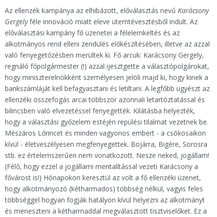
Az ellenzék kampánya az elhibázott, előválasztás nevű
Karácsony
Gergely
féle innováció miatt eleve ütemtévesztésből indult. Az
előválasztási kampány fő üzenetei a félelemkeltés és az
alkotmányos rend elleni zendülés előkészítésében, illetve az azzal
való fenyegetőzésben merültek ki. Fő arcuk: Karácsony Gergely,
regnáló főpolgármester (!) azzal ijesztgette a választópolgárokat,
hogy miniszterelnökként személyesen jelöli majd ki, hogy kinek a
bankszámláját kell befagyasztani és letiltani. A legfőbb ügyészt az
ellenzéki összefogás arcai többször azonnali letartóztatással és
bilincsben való elvezetéssel fenyegették. Kilátásba helyezték,
hogy a választási győzelem estéjén repülési tilalmat vezetnek be.
Mészáros Lőrincet és minden vagyonos embert - a csókosaikon
kívül - életveszélyesen megfenyegettek. Bojárra, Bigére, Sorosra
stb. ez értelemszerűen nem vonatkozott. Nesze neked, jogállam!
(Félő, hogy ezzel a jogállami mentalítással vezeti Karácsony a
fővárost is!) Hónapokon keresztül az volt a fő ellenzéki üzenet,
hogy alkotmányozó (kétharmados) többség nélkül, vagyis feles
többséggel hogyan fogják hatályon kívül helyezni az alkotmányt
és meneszteni a kétharmaddal megválasztott tisztviselőket. Ez a