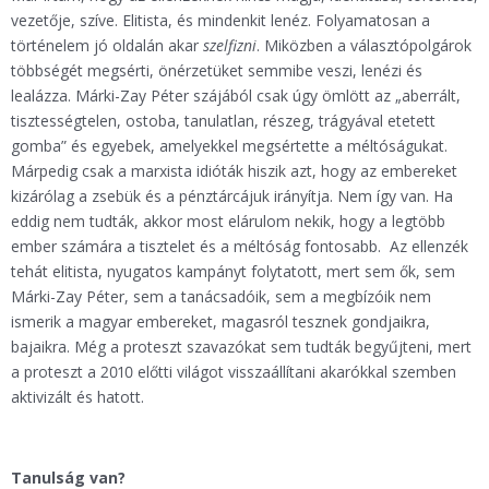
vezetője, szíve. Elitista, és mindenkit lenéz. Folyamatosan a
történelem jó oldalán akar
szelfizni
. Miközben a választópolgárok
többségét megsérti, önérzetüket semmibe veszi, lenézi és
lealázza. Márki-Zay Péter szájából csak úgy ömlött az „aberrált,
tisztességtelen, ostoba, tanulatlan, részeg, trágyával etetett
gomba” és egyebek, amelyekkel megsértette a méltóságukat.
Márpedig csak a marxista idióták hiszik azt, hogy az embereket
kizárólag a zsebük és a pénztárcájuk irányítja. Nem így van. Ha
eddig nem tudták, akkor most elárulom nekik, hogy a legtöbb
ember számára a tisztelet és a méltóság fontosabb. Az ellenzék
tehát elitista, nyugatos kampányt folytatott, mert sem ők, sem
Márki-Zay Péter, sem a tanácsadóik, sem a megbízóik nem
ismerik a magyar embereket, magasról tesznek gondjaikra,
bajaikra. Még a proteszt szavazókat sem tudták begyűjteni, mert
a proteszt a 2010 előtti világot visszaállítani akarókkal szemben
aktivizált és hatott.
Tanulság van?