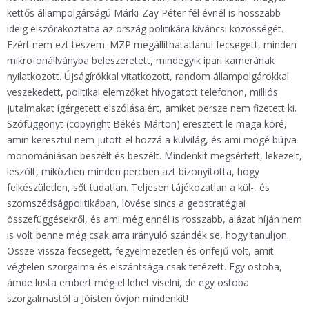
kettős állampolgárságú Márki-Zay Péter fél évnél is hosszabb
ideig elszórakoztatta az ország politikára kíváncsi közösségét.
Ezért nem ezt teszem. MZP megállíthatatlanul fecsegett, minden
mikrofonállványba beleszeretett, mindegyik ipari kamerának
nyilatkozott. Újságírókkal vitatkozott, random állampolgárokkal
veszekedett, politikai elemzőket hívogatott telefonon, milliós
jutalmakat ígérgetett elszólásaiért, amiket persze nem fizetett ki.
Szófüggönyt (copyright Békés Márton) eresztett le maga köré,
amin keresztül nem jutott el hozzá a külvilág, és ami mögé bújva
monomániásan beszélt és beszélt. Mindenkit megsértett, lekezelt,
leszólt, miközben minden percben azt bizonyította, hogy
felkészületlen, sőt tudatlan. Teljesen tájékozatlan a kül-, és
szomszédságpolitikában, lövése sincs a geostratégiai
összefüggésekről, és ami még ennél is rosszabb, alázat híján nem
is volt benne még csak arra irányuló szándék se, hogy tanuljon.
Össze-vissza fecsegett, fegyelmezetlen és önfejű volt, amit
végtelen szorgalma és elszántsága csak tetézett. Egy ostoba,
ámde lusta embert még el lehet viselni, de egy ostoba
szorgalmastól a Jóisten óvjon mindenkit!