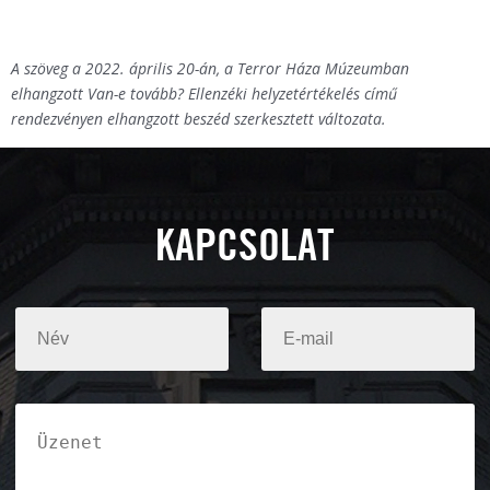
A szöveg a 2022. április 20-án, a Terror Háza Múzeumban
elhangzott Van-e tovább? Ellenzéki helyzetértékelés című
rendezvényen elhangzott beszéd szerkesztett változata.
KAPCSOLAT