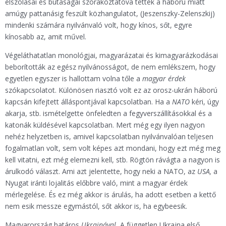
elszólásai és butaságai szórakoztatóvá tették a háború miatt
amúgy pattanásig feszült közhangulatot, (Jeszenszky-Zelenszkij)
mindenki számára nyilvánvaló volt, hogy kínos, sőt, egyre
kínosabb az, amit művel.
Végeláthatatlan monológjai, magyarázatai és kimagyarázkodásai
beborították az egész nyilvánosságot, de nem emlékszem, hogy
egyetlen egyszer is hallottam volna tőle a
magyar érdek
szókapcsolatot. Különösen riasztó volt ez az orosz-ukrán háború
kapcsán kifejtett álláspontjával kapcsolatban. Ha a
NATO
kéri, úgy
akarja, stb. ismételgette önfeledten a fegyverszállításokkal és a
katonák küldésével kapcsolatban. Mert még egy ilyen nagyon
nehéz helyzetben is, amivel kapcsolatban nyilvánvalóan teljesen
fogalmatlan volt, sem volt képes azt mondani, hogy ezt még meg
kell vitatni, ezt még elemezni kell, stb. Rögtön rávágta a nagyon is
árulkodó választ. Ami azt jelentette, hogy neki a NATO, az
USA,
a
Nyugat iránti lojalitás előbbre való, mint a magyar érdek
mérlegelése. És ez még akkor is árulás, ha adott esetben a kettő
nem esik messze egymástól, sőt akkor is, ha egybeesik.
Magyarország határos
Ukrajnával.
A független Ukrajna első