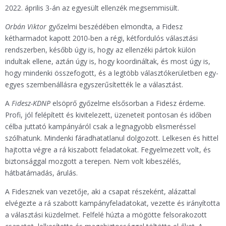
2022. április 3-án az egyesült ellenzék megsemmisült.
Orbán Viktor
győzelmi beszédében elmondta, a Fidesz
kétharmadot kapott 2010-ben a régi, kétfordulós választási
rendszerben, később úgy is, hogy az ellenzéki pártok külön
indultak ellene, aztán úgy is, hogy koordináltak, és most úgy is,
hogy mindenki összefogott, és a legtöbb választókerületben egy-
egyes szembenállásra egyszerűsítették le a választást.
A
Fidesz-KDNP
elsöprő győzelme elsősorban a Fidesz érdeme.
Profi, jól felépített és kivitelezett, üzeneteit pontosan és időben
célba juttató kampányáról csak a legnagyobb elismeréssel
szólhatunk. Mindenki fáradhatatlanul dolgozott. Lelkesen és hittel
hajtotta végre a rá kiszabott feladatokat. Fegyelmezett volt, és
biztonsággal mozgott a terepen. Nem volt kibeszélés,
hátbatámadás, árulás.
A Fidesznek van vezetője, aki a csapat részeként, alázattal
elvégezte a rá szabott kampányfeladatokat, vezette és irányította
a választási küzdelmet. Felfelé húzta a mögötte felsorakozott