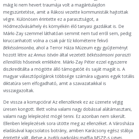
máig ki nem hevert traumája volt a magántulajdon
megszüntetése, amit a Rákosi vezette kommunisták hajtottak
végre. Különösen érintette ez a parasztságot, a
Hódmezővásárhely és környékén élő tanyasi gazdákat is. De
Márki-Zay szemmel láthatóan semmit nem tud erről sem, pedig
kiruccanhatott volna a csak pár tíz kilométerre fekvő
Békéssámsonba,
ahol a Terror Háza Múzeum egy gyűjteményt
hozott létre az
Annus István
által vezetett
békéssámsoni paraszti
ellenállás
hőseinek emlékére. Márki-Zay Péter ezzel egyszerre
diszkreditálta a mögötte álló támogatóit és saját magát is. A
magyar választópolgárok többsége számára ugyanis egyik totális
diktatúra sem elfogadható, amit a szavazataikkal is
visszaigazoltak.
De vissza a korrupcióra! Az ellenzéknek ez az üzenete végig
üresen kongott. Illett volna valami nagy dobással alátámasztani,
valami nagy leleplezést mögé tenni. Ez azonban nem sikerült.
Ellenben leleplezések sora ütötte meg az ellenzéket. A Városháza
eladásával kapcsolatos botrány, amiben Karácsony egész stábja
érintetté vált, illetve a zuglói parkolási maffia MSZP-s ügyei,