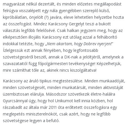
magyarázat nélkül dezertált, és minden előzetes megállapodást
felrúgva visszalépett egy nála gyengébben szereplő külső,
kipróbálatlan, önjelölt (?) javára, eleve lehetetlen helyzetbe hozta
az összefogást. Mindez Karácsony Gergelyt teszi a bukott
választás legfőbb felelősévé. Csak halkan jegyzem meg, hogy az
elképesztően illojális Karácsony ezt utólag azzal a felháborító
indokkal tetézte, hogy „
Nem akartam, hogy Dobrev nyerjen!
”
Ízlelgessük ezt annak fényében, hogy legfontosabb
szövetségeséről beszél, annak a DK-nak a jelöltjéről, amelynek a
szavazataitól függ főpolgármesteri tevékenysége! Képzelhetjük,
mire számíthat tőle az, akinek nincs kiszolgáltatva!
Karácsony az áruló tipikus megtestesülése. Minden munkaadóját,
minden szövetségesét, minden munkatársát, minden aktivistáját
üzembiztosan elárulja. Másodszor szövetkezik életre-halálra
Gyurcsánnyal úgy, hogy hol Unikumot kell innia közben, hol
rászabadít az általa már 2011 óta erőltetett összefogásra egy
meglepetés miniszterelnököt, csak azért, hogy ne legfőbb
szövetségese legyen a befutó.