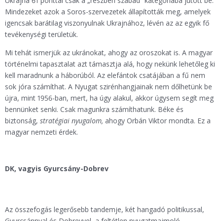
Ukrajna 61 ponttal csak a „részben szabad” kategóriába jutott be.
Mindezeket azok a Soros-szervezetek állapították meg, amelyek
igencsak barátilag viszonyulnak Ukrajnához, lévén az az egyik fő
tevékenységi területük.
Mi tehát ismerjük az ukránokat, ahogy az oroszokat is. A magyar
történelmi tapasztalat azt támasztja alá, hogy nekünk lehetőleg ki
kell maradnunk a háborúból. Az elefántok csatájában a fű nem
sok jóra számíthat. A Nyugat szirénhangjainak nem dőlhetünk be
újra, mint 1956-ban, mert, ha úgy alakul, akkor úgysem segít meg
bennünket senki. Csak magunkra számíthatunk. Béke és
biztonság,
stratégiai nyugalom,
ahogy Orbán Viktor mondta. Ez a
magyar nemzeti érdek.
DK, vagyis Gyurcsány-Dobrev
Az összefogás legerősebb tandemje, két hangadó politikussal,
Gyurcsánnyal és Dobrevvel, a feltétlen nyugatmajmoló,