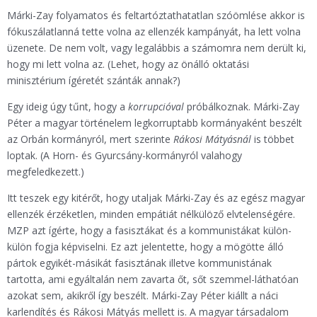
Márki-Zay folyamatos és feltartóztathatatlan szóömlése akkor is
fókuszálatlanná tette volna az ellenzék kampányát, ha lett volna
üzenete. De nem volt, vagy legalábbis a számomra nem derült ki,
hogy mi lett volna az. (Lehet, hogy az önálló oktatási
minisztérium ígéretét szánták annak?)
Egy ideig úgy tűnt, hogy a
korrupcióval
próbálkoznak. Márki-Zay
Péter a magyar történelem legkorruptabb kormányaként beszélt
az Orbán kormányról, mert szerinte
Rákosi Mátyásnál
is többet
loptak. (A Horn- és Gyurcsány-kormányról valahogy
megfeledkezett.)
Itt teszek egy kitérőt, hogy utaljak Márki-Zay és az egész magyar
ellenzék érzéketlen, minden empátiát nélkülöző elvtelenségére.
MZP azt ígérte, hogy a fasisztákat és a kommunistákat külön-
külön fogja képviselni. Ez azt jelentette, hogy a mögötte álló
pártok egyikét-másikát fasisztának illetve kommunistának
tartotta, ami egyáltalán nem zavarta őt, sőt szemmel-láthatóan
azokat sem, akikről így beszélt. Márki-Zay Péter kiállt a náci
karlendítés és Rákosi Mátyás mellett is. A magyar társadalom