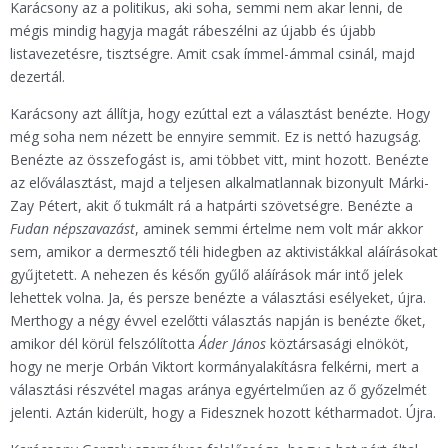
Karácsony az a politikus, aki soha, semmi nem akar lenni, de
mégis mindig hagyja magát rábeszélni az újabb és újabb
listavezetésre, tisztségre. Amit csak ímmel-ámmal csinál, majd
dezertál.
Karácsony azt állítja, hogy ezúttal ezt a választást benézte. Hogy
még soha nem nézett be ennyire semmit. Ez is nettó hazugság.
Benézte az összefogást is, ami többet vitt, mint hozott. Benézte
az előválasztást, majd a teljesen alkalmatlannak bizonyult Márki-
Zay Pétert, akit ő tukmált rá a hatpárti szövetségre. Benézte a
Fudan népszavazást
, aminek semmi értelme nem volt már akkor
sem, amikor a dermesztő téli hidegben az aktivistákkal aláírásokat
gyűjtetett. A nehezen és későn gyűlő aláírások már intő jelek
lehettek volna. Ja, és persze benézte a választási esélyeket, újra.
Merthogy a négy évvel ezelőtti választás napján is benézte őket,
amikor dél körül felszólította
Áder János
köztársasági elnököt,
hogy ne merje Orbán Viktort kormányalakításra felkérni, mert a
választási részvétel magas aránya egyértelműen az ő győzelmét
jelenti. Aztán kiderült, hogy a Fidesznek hozott kétharmadot. Újra.