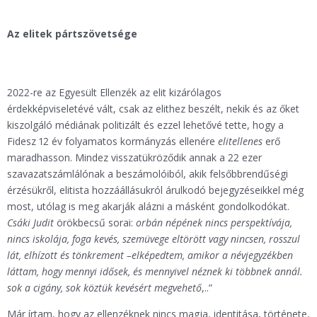
Az elitek pártszövetsége
2022-re az Egyesült Ellenzék az elit kizárólagos
érdekképviseletévé vált, csak az elithez beszélt, nekik és az őket
kiszolgáló médiának politizált és ezzel lehetővé tette, hogy a
Fidesz 12 év folyamatos kormányzás ellenére
elitellenes
erő
maradhasson. Mindez visszatükröződik annak a 22 ezer
szavazatszámlálónak a beszámolóiból, akik felsőbbrendűségi
érzésükről, elitista hozzáállásukról árulkodó bejegyzéseikkel még
most, utólag is meg akarják alázni a másként gondolkodókat.
Csáki Judit
örökbecsű sorai:
orbán népének nincs perspektívája,
nincs iskolája, foga kevés, szemüvege eltörött vagy nincsen, rosszul
lát, elhízott és tönkrement –elképedtem, amikor a névjegyzékben
láttam, hogy mennyi idősek, és mennyivel néznek ki többnek annál.
sok a cigány, sok köztük kevésért megvehető
,..”
Már írtam, hogy az ellenzéknek nincs magja, identitása, története,