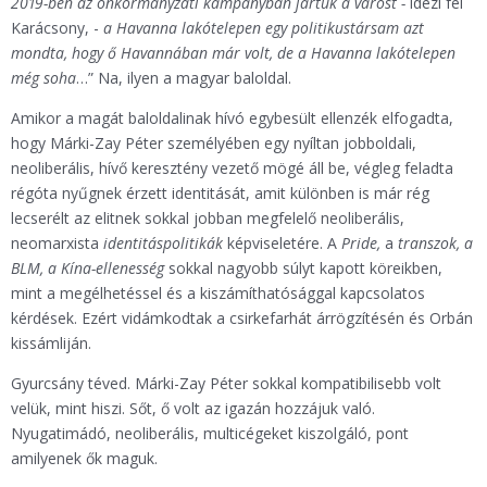
2019-ben az önkormányzati kampányban jártuk a várost -
idézi fel
Karácsony, -
a Havanna lakótelepen egy politikustársam azt
mondta, hogy ő Havannában már volt, de a Havanna lakótelepen
még soha
…” Na, ilyen a magyar baloldal.
Amikor a magát baloldalinak hívó egybesült ellenzék elfogadta,
hogy Márki-Zay Péter személyében egy nyíltan jobboldali,
neoliberális, hívő keresztény vezető mögé áll be, végleg feladta
régóta nyűgnek érzett identitását, amit különben is már rég
lecserélt az elitnek sokkal jobban megfelelő neoliberális,
neomarxista
identitáspolitikák
képviseletére. A
Pride,
a
transzok, a
BLM, a Kína-ellenesség
sokkal nagyobb súlyt kapott köreikben,
mint a megélhetéssel és a kiszámíthatósággal kapcsolatos
kérdések. Ezért vidámkodtak a csirkefarhát árrögzítésén és Orbán
kissámliján.
Gyurcsány téved. Márki-Zay Péter sokkal kompatibilisebb volt
velük, mint hiszi. Sőt, ő volt az igazán hozzájuk való.
Nyugatimádó, neoliberális, multicégeket kiszolgáló, pont
amilyenek ők maguk.