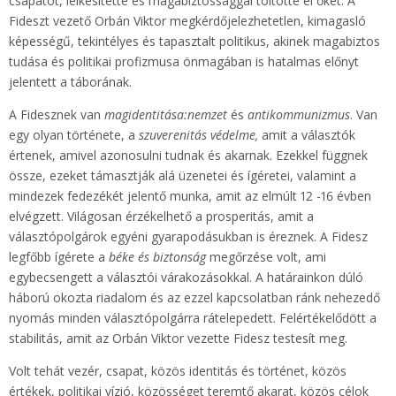
csapatot, lelkesítette és magabiztossággal töltötte el őket. A
Fideszt vezető Orbán Viktor megkérdőjelezhetetlen, kimagasló
képességű, tekintélyes és tapasztalt politikus, akinek magabiztos
tudása és politikai profizmusa önmagában is hatalmas előnyt
jelentett a táborának.
A Fidesznek van
magidentitása:
nemzet
és
antikommunizmus
. Van
egy olyan története, a
szuverenitás védelme,
amit a választók
értenek, amivel azonosulni tudnak és akarnak. Ezekkel függnek
össze, ezeket támasztják alá üzenetei és ígéretei, valamint a
mindezek fedezékét jelentő munka, amit az elmúlt 12 -16 évben
elvégzett. Világosan érzékelhető a prosperitás, amit a
választópolgárok egyéni gyarapodásukban is éreznek. A Fidesz
legfőbb ígérete a
béke és biztonság
megőrzése volt, ami
egybecsengett a választói várakozásokkal. A határainkon dúló
háború okozta riadalom és az ezzel kapcsolatban ránk nehezedő
nyomás minden választópolgárra rátelepedett. Felértékelődött a
stabilitás, amit az Orbán Viktor vezette Fidesz testesít meg.
Volt tehát vezér, csapat, közös identitás és történet, közös
értékek, politikai vízió, közösséget teremtő akarat, közös célok