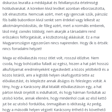
diskurzus leuralta a médiájukat és felvillanyozta értelmiségi
holdudvarukat. A köreiken kívül levőket azonban elborzasztotta,
sőt elriasztotta. Nemcsak azért, mert egy igencsak szűk, párszáz
fős ballib buborékon kívül senkit sem érdekel vagy lelkesít az
alkotmánymódosítás, de főleg azért, mert a normális emberek,
lásd még:
csendes többség
, nem akarják a társadalmi rend
erőszakos felforgatását, a közbiztonság aláásását. Ez a mai
Magyarországon egyszerűen nincs napirenden. Hogy ők is értsék:
nincs forradalmi helyzet!
Maga az előválasztás rossz ötlet volt, rosszul időzítve. Nem
csoda, hogy bohózatba fulladt az egész, hiszen a hat párt hosszú
alkufolyamat eredményeként egyezkedett a közös jelöltekről és a
közös listáról, ami a legtöbb helyen okafogyottá tette az
előválasztást, és leleplezte annak álságos és felesleges voltát. A
tény, hogy a Karácsony által kitalált előválasztáson egy, a hat
párton kívüli önjelölt is indulhatott, és hogy hárman fordultak az
utolsó körbe, annak ellenére, hogy mindenhol csak az első kettő
jut be az utolsó fordulóba, önmagában is idiótaság. Az pedig,
hogy a második helyen végzett Karácsony érthető és követhető