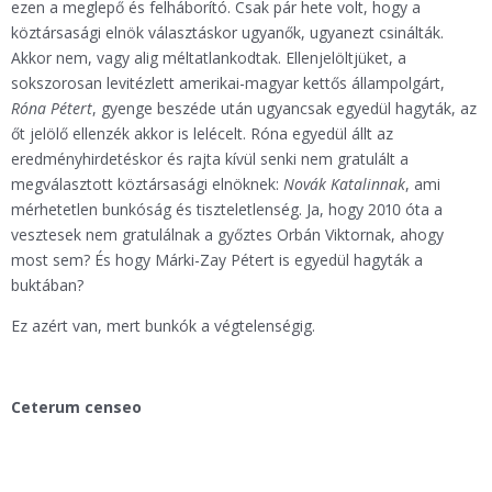
ezen a meglepő és felháborító. Csak pár hete volt, hogy a
köztársasági elnök választáskor ugyanők, ugyanezt csinálták.
Akkor nem, vagy alig méltatlankodtak. Ellenjelöltjüket, a
sokszorosan levitézlett amerikai-magyar kettős állampolgárt,
Róna Pétert
, gyenge beszéde után ugyancsak egyedül hagyták, az
őt jelölő ellenzék akkor is lelécelt. Róna egyedül állt az
eredményhirdetéskor és rajta kívül senki nem gratulált a
megválasztott köztársasági elnöknek:
Novák Katalinnak
, ami
mérhetetlen bunkóság és tiszteletlenség. Ja, hogy 2010 óta a
vesztesek nem gratulálnak a győztes Orbán Viktornak, ahogy
most sem? És hogy Márki-Zay Pétert is egyedül hagyták a
buktában?
Ez azért van, mert bunkók a végtelenségig.
Ceterum censeo