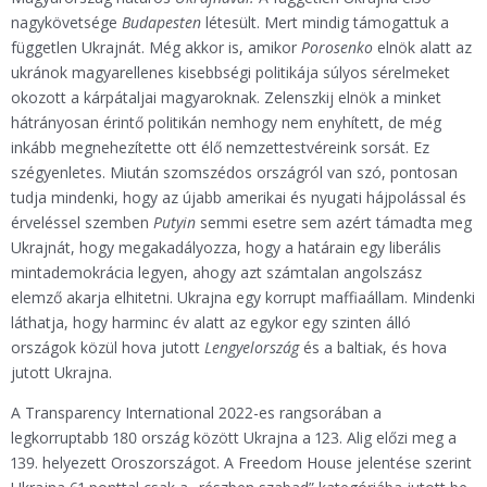
nagykövetsége
Budapesten
létesült. Mert mindig támogattuk a
független Ukrajnát. Még akkor is, amikor
Porosenko
elnök alatt az
ukránok magyarellenes kisebbségi politikája súlyos sérelmeket
okozott a kárpátaljai magyaroknak. Zelenszkij elnök a minket
hátrányosan érintő politikán nemhogy nem enyhített, de még
inkább megnehezítette ott élő nemzettestvéreink sorsát. Ez
szégyenletes. Miután szomszédos országról van szó, pontosan
tudja mindenki, hogy az újabb amerikai és nyugati hájpolással és
érveléssel szemben
Putyin
semmi esetre sem azért támadta meg
Ukrajnát, hogy megakadályozza, hogy a határain egy liberális
mintademokrácia legyen, ahogy azt számtalan angolszász
elemző akarja elhitetni. Ukrajna egy korrupt maffiaállam. Mindenki
láthatja, hogy harminc év alatt az egykor egy szinten álló
országok közül hova jutott
Lengyelország
és a baltiak, és hova
jutott Ukrajna.
A Transparency International 2022-es rangsorában a
legkorruptabb 180 ország között Ukrajna a 123. Alig előzi meg a
139. helyezett Oroszországot. A Freedom House jelentése szerint