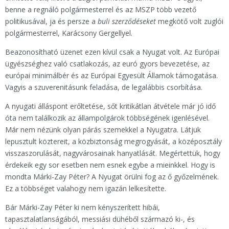
benne a regnáló polgármesterrel és az MSZP több vezető
politikusával, ja és persze a
buli szerződéseket
megkötő volt zuglói
polgármesterrel, Karácsony Gergellyel.
Beazonosítható üzenet ezen kívül csak a Nyugat volt. Az Európai
ügyészséghez való csatlakozás, az euró gyors bevezetése, az
európai minimálbér és az Európai Egyesült Államok támogatása.
Vagyis a szuverenitásunk feladása, de legalábbis csorbítása.
A nyugati álláspont erőltetése, sőt kritikátlan átvétele már jó idő
óta nem találkozik az állampolgárok többségének igenlésével.
Már nem nézünk olyan párás szemekkel a Nyugatra. Látjuk
lepusztult köztereit, a közbiztonság megrogyását, a középosztály
visszaszorulását, nagyvárosainak hanyatlását. Megértettük, hogy
érdekeik egy sor esetben nem esnek egybe a mieinkkel. Hogy is
mondta Márki-Zay Péter? A Nyugat örülni fog az ő győzelmének.
Ez a többséget valahogy nem igazán lelkesítette.
Bár Márki-Zay Péter ki nem kényszerített hibái,
tapasztalatlanságából, messiási dühéből származó ki-, és