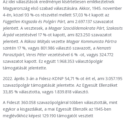
Az idei választások eredményei kísértetiesen emlékeztetnek
Magyarország első szabad választására. Akkor, 1945. november
4-én, közel 93 %-os részvétel mellett 57,03 %-t kapott az
Független Kisgazda és Polgári Párt,
ami 2.697.137 szavazatot
jelentett. A vesztesek, a
Magyar Szociáldemokrata Párt, Szakasits
Árpád
vezetésével 17 %-ot kapott, ami 823.250 szavazatot
jelentett. A
Rákosi Mátyás
vezette
Magyar Kommunista Pártra
szintén 17 %, vagyis 801.986 választó szavazott, a
Nemzeti
Parasztpárt, Veres Péter
vezetésével 6 % -ot, vagyis 324.772
szavazatot kapott. Ez együtt 1.968.353 választópolgár
támogatását jelentette.
2022. április 3-án a Fidesz-KDNP 54,71 %-ot ért el, ami 3.057.195
szavazópolgár támogatását jelentette. Az Egyesült Ellenzéket
33,85 % választotta, vagyis 1.839.818 választó.
A Fideszt 360.058 szavazópolgárral többen választották, mint
egykor a kisgazdákat, a mai Egyesült Ellenzék az 1945-ben
meglévőkhöz képest 129.190 támogatót vesztett