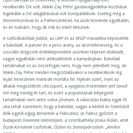
neoliberális DK volt. Márki-Zay Péter gazdaságpolitikai kiszólásai
leginkább a DK világlátásával volt kompatibilisek. Esetleg még a
Momentuméval és a Párbeszédével, ha azok lennének egyáltalán,
és én tudnám, hogy ők mik és miért léteznek.
A szélsőbaloldali
Jobbik
, az
LMP
és az
MSZP
maradéka képviselték
a baloldalt. A parizer és a piros arany, az atomellenesség, és a
szociális dolgozók érdekképviselete azonban teljesen elsikkadt,
vagyis egyáltalán nem artikulálódott a kampányban. Baloldali
tartalmakat ez az összefogás nem, hogy nem jelenített meg, de
Márki-Zay Péter minden megszólalásakor a neoliberálisok rég
lejárt lemezének mantráit mondta fel. Nyilván azért, mert az
általuk megszólított célcsoport, a
nyugatos értelemben vett tanult
elit
még mindig itt tart, és ezért a populistának bélyegzett
tartalmakat nem vette volna jónéven. A választási bukta egyik fő
oka tehát szerintem, hogy a baloldal, vagyis a bérből és fizetésből
élők egytől-egyig átmentek a Fideszhez. (A Fidesz győzött a
budapesti
Havanna lakótelepen
, a szombathelyi Jóska Rolán, amit
Észak-Koreának
csúfolnak,
Ózdon
és
Dunaújvárosban
. „
Amikor