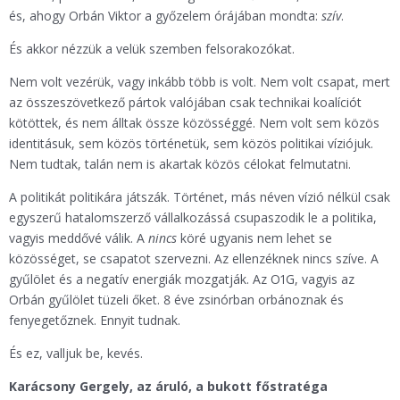
és, ahogy Orbán Viktor a győzelem órájában mondta:
szív
.
És akkor nézzük a velük szemben felsorakozókat.
Nem volt vezérük, vagy inkább több is volt. Nem volt csapat, mert
az összeszövetkező pártok valójában csak technikai koalíciót
kötöttek, és nem álltak össze közösséggé. Nem volt sem közös
identitásuk, sem közös történetük, sem közös politikai víziójuk.
Nem tudtak, talán nem is akartak közös célokat felmutatni.
A politikát politikára játszák. Történet, más néven vízió nélkül csak
egyszerű hatalomszerző vállalkozássá csupaszodik le a politika,
vagyis meddővé válik. A
nincs
köré ugyanis nem lehet se
közösséget, se csapatot szervezni. Az ellenzéknek nincs szíve. A
gyűlölet és a negatív energiák mozgatják. Az O1G, vagyis az
Orbán gyűlölet tüzeli őket. 8 éve zsinórban orbánoznak és
fenyegetőznek. Ennyit tudnak.
És ez, valljuk be, kevés.
Karácsony Gergely, az áruló, a bukott főstratéga