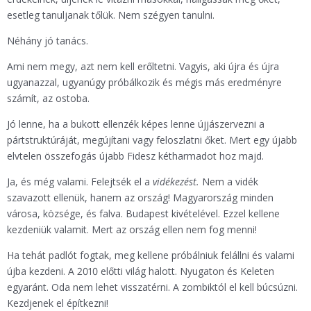
esetleg tanuljanak tőlük. Nem szégyen tanulni.
Néhány jó tanács.
Ami nem megy, azt nem kell erőltetni. Vagyis, aki újra és újra
ugyanazzal, ugyanúgy próbálkozik és mégis más eredményre
számít, az ostoba.
Jó lenne, ha a bukott ellenzék képes lenne újjászervezni a
pártstruktúráját, megújítani vagy feloszlatni őket. Mert egy újabb
elvtelen összefogás újabb Fidesz kétharmadot hoz majd.
Ja, és még valami. Felejtsék el a
vidékezést.
Nem a vidék
szavazott ellenük, hanem az ország! Magyarország minden
városa, községe, és falva. Budapest kivételével. Ezzel kellene
kezdeniük valamit. Mert az ország ellen nem fog menni!
Ha tehát padlót fogtak, meg kellene próbálniuk felállni és valami
újba kezdeni. A 2010 előtti világ halott. Nyugaton és Keleten
egyaránt. Oda nem lehet visszatérni. A zombiktól el kell búcsúzni.
Kezdjenek el építkezni!