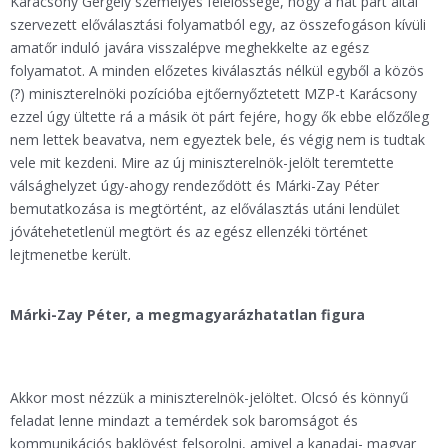
Karácsony Gergely személyes felelőssége, hogy a hat párt által
szervezett előválasztási folyamatból egy, az összefogáson kívüli
amatőr induló javára visszalépve meghekkelte az egész
folyamatot. A minden előzetes kiválasztás nélkül egyből a közös
(?) miniszterelnöki pozícióba ejtőernyőztetett MZP-t Karácsony
ezzel úgy ültette rá a másik öt párt fejére, hogy ők ebbe előzőleg
nem lettek beavatva, nem egyeztek bele, és végig nem is tudtak
vele mit kezdeni. Mire az új miniszterelnök-jelölt teremtette
válsághelyzet úgy-ahogy rendeződött és Márki-Zay Péter
bemutatkozása is megtörtént, az előválasztás utáni lendület
jóvátehetetlenül megtört és az egész ellenzéki történet
lejtmenetbe került.
Márki-Zay Péter, a megmagyarázhatatlan figura
Akkor most nézzük a miniszterelnök-jelöltet. Olcsó és könnyű
feladat lenne mindazt a temérdek sok baromságot és
kommunikációs baklövést felsorolni, amivel a kanadai- magyar