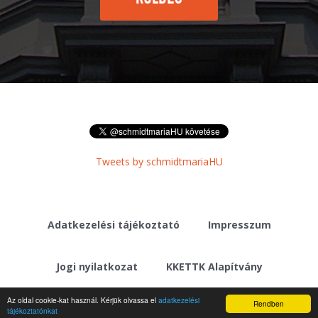
Tweets by schmidtmariaHU
Adatkezelési tájékoztató
Impresszum
Jogi nyilatkozat
KKETTK Alapítvány
Az oldal cookie-kat használ. Kérjük olvassa el
adatkezelési
Rendben
tájékoztatónkat