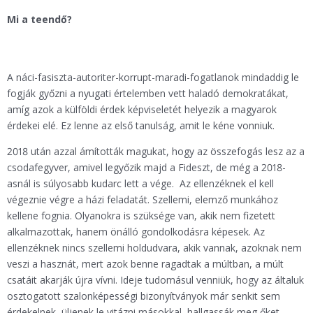
Mi a teendő?
A náci-fasiszta-autoriter-korrupt-maradi-fogatlanok mindaddig le
fogják győzni a nyugati értelemben vett haladó demokratákat,
amíg azok a külföldi érdek képviseletét helyezik a magyarok
érdekei elé. Ez lenne az első tanulság, amit le kéne vonniuk.
2018 után azzal ámították magukat, hogy az összefogás lesz az a
csodafegyver, amivel legyőzik majd a Fideszt, de még a 2018-
asnál is súlyosabb kudarc lett a vége. Az ellenzéknek el kell
végeznie végre a házi feladatát. Szellemi, elemző munkához
kellene fognia. Olyanokra is szüksége van, akik nem fizetett
alkalmazottak, hanem önálló gondolkodásra képesek. Az
ellenzéknek nincs szellemi holdudvara, akik vannak, azoknak nem
veszi a hasznát, mert azok benne ragadtak a múltban, a múlt
csatáit akarják újra vívni. Ideje tudomásul venniük, hogy az általuk
osztogatott szalonképességi bizonyítványok már senkit sem
érdekelnek, üljenek le vitázni másokkal, hallgassák meg őket,