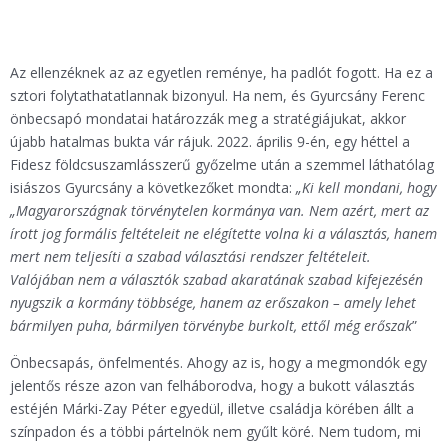
Az ellenzéknek az az egyetlen reménye, ha padlót fogott. Ha ez a
sztori folytathatatlannak bizonyul. Ha nem, és Gyurcsány Ferenc
önbecsapó mondatai határozzák meg a stratégiájukat, akkor
újabb hatalmas bukta vár rájuk. 2022. április 9-én, egy héttel a
Fidesz földcsuszamlásszerű győzelme után a szemmel láthatólag
isiászos Gyurcsány a következőket mondta:
„Ki kell mondani, hogy
„Magyarországnak törvénytelen kormánya van. Nem azért, mert az
írott jog formális feltételeit ne elégítette volna ki a választás, hanem
mert nem teljesíti a szabad választási rendszer feltételeit.
Valójában nem a választók szabad akaratának szabad kifejezésén
nyugszik a kormány többsége, hanem az erőszakon – amely lehet
bármilyen puha, bármilyen törvénybe burkolt, ettől még erőszak
”
Önbecsapás, önfelmentés. Ahogy az is, hogy a megmondók egy
jelentős része azon van felháborodva, hogy a bukott választás
estéjén Márki-Zay Péter egyedül, illetve családja körében állt a
színpadon és a többi pártelnök nem gyűlt köré. Nem tudom, mi