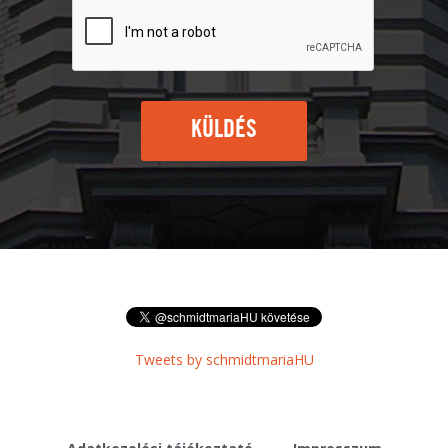
KÜLDÉS
Tweets by schmidtmariaHU