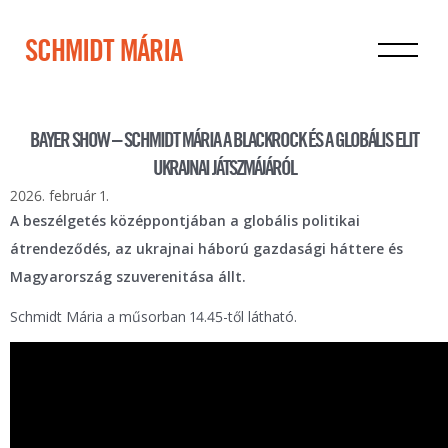
SCHMIDT MÁRIA
BAYER SHOW – SCHMIDT MÁRIA A BLACKROCK ÉS A GLOBÁLIS ELIT
UKRAJNAI JÁTSZMÁJÁRÓL
2026. február 1.
A beszélgetés középpontjában a globális politikai
átrendeződés, az ukrajnai háború gazdasági háttere és
Magyarország szuverenitása állt.
Schmidt Mária a műsorban 14.45-től látható.