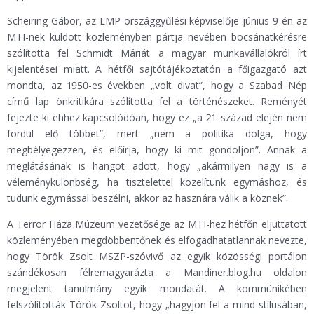
Scheiring Gábor, az LMP országgyűlési képviselője június 9-én az
MTI-nek küldött közleményben pártja nevében bocsánatkérésre
szólította fel Schmidt Máriát a magyar munkavállalókról írt
kijelentései miatt. A hétfői sajtótájékoztatón a főigazgató azt
mondta, az 1950-es években „volt divat”, hogy a Szabad Nép
című lap önkritikára szólította fel a történészeket. Reményét
fejezte ki ehhez kapcsolódóan, hogy ez „a 21. század elején nem
fordul elő többet”, mert „nem a politika dolga, hogy
megbélyegezzen, és előírja, hogy ki mit gondoljon”. Annak a
meglátásának is hangot adott, hogy „akármilyen nagy is a
véleménykülönbség, ha tisztelettel közelítünk egymáshoz, és
tudunk egymással beszélni, akkor az hasznára válik a köznek”.
A Terror Háza Múzeum vezetősége az MTI-hez hétfőn eljuttatott
közleményében megdöbbentőnek és elfogadhatatlannak nevezte,
hogy Török Zsolt MSZP-szóvivő az egyik közösségi portálon
szándékosan félremagyarázta a Mandiner.blog.hu oldalon
megjelent tanulmány egyik mondatát. A kommünikében
felszólították Török Zsoltot, hogy „hagyjon fel a mind stílusában,