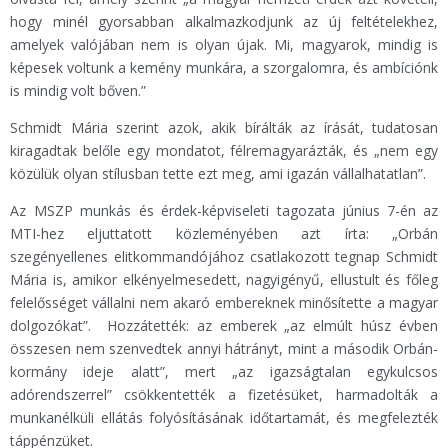
hogy minél gyorsabban alkalmazkodjunk az új feltételekhez,
amelyek valójában nem is olyan újak. Mi, magyarok, mindig is
képesek voltunk a kemény munkára, a szorgalomra, és ambíciónk
is mindig volt bőven.”
Schmidt Mária szerint azok, akik bírálták az írását, tudatosan
kiragadtak belőle egy mondatot, félremagyarázták, és „nem egy
közülük olyan stílusban tette ezt meg, ami igazán vállalhatatlan”.
Az MSZP munkás és érdek-képviseleti tagozata június 7-én az
MTI-hez eljuttatott közleményében azt írta: „Orbán
szegényellenes elitkommandójához csatlakozott tegnap Schmidt
Mária is, amikor elkényelmesedett, nagyigényű, ellustult és főleg
felelősséget vállalni nem akaró embereknek minősítette a magyar
dolgozókat”. Hozzátették: az emberek „az elmúlt húsz évben
összesen nem szenvedtek annyi hátrányt, mint a második Orbán-
kormány ideje alatt”, mert „az igazságtalan egykulcsos
adórendszerrel” csökkentették a fizetésüket, harmadolták a
munkanélküli ellátás folyósításának időtartamát, és megfelezték
táppénzüket.