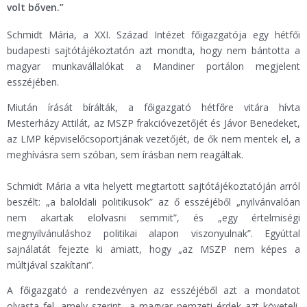
volt bőven.”
Schmidt Mária, a XXI. Század Intézet főigazgatója egy hétfői
budapesti sajtótájékoztatón azt mondta, hogy nem bántotta a
magyar munkavállalókat a Mandiner portálon megjelent
esszéjében.
Miután írását bírálták, a főigazgató hétfőre vitára hívta
Mesterházy Attilát, az MSZP frakcióvezetőjét és Jávor Benedeket,
az LMP képviselőcsoportjának vezetőjét, de ők nem mentek el, a
meghívásra sem szóban, sem írásban nem reagáltak.
Schmidt Mária a vita helyett megtartott sajtótájékoztatóján arról
beszélt: „a baloldali politikusok” az ő esszéjéből „nyilvánvalóan
nem akartak elolvasni semmit”, és „egy értelmiségi
megnyilvánuláshoz politikai alapon viszonyulnak”. Egyúttal
sajnálatát fejezte ki amiatt, hogy „az MSZP nem képes a
múltjával szakítani”.
A főigazgató a rendezvényen az esszéjéből azt a mondatot
olvasta fel, amely szerint „a magyar nemzeti érdek azt követeli,