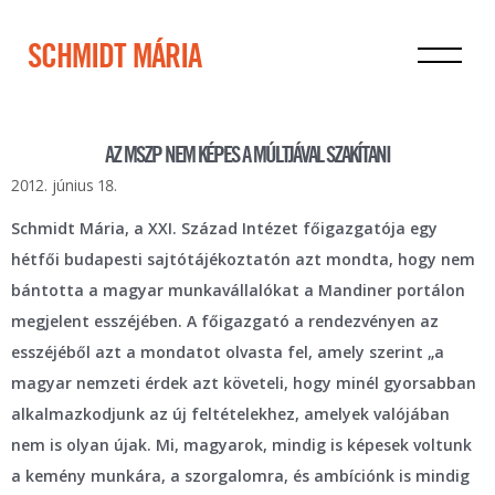
SCHMIDT MÁRIA
AZ MSZP NEM KÉPES A MÚLTJÁVAL SZAKÍTANI
2012. június 18.
Schmidt Mária, a XXI. Század Intézet főigazgatója egy
hétfői budapesti sajtótájékoztatón azt mondta, hogy nem
bántotta a magyar munkavállalókat a Mandiner portálon
megjelent esszéjében. A főigazgató a rendezvényen az
esszéjéből azt a mondatot olvasta fel, amely szerint „a
magyar nemzeti érdek azt követeli, hogy minél gyorsabban
alkalmazkodjunk az új feltételekhez, amelyek valójában
nem is olyan újak. Mi, magyarok, mindig is képesek voltunk
a kemény munkára, a szorgalomra, és ambíciónk is mindig