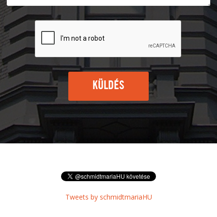
KÜLDÉS
Tweets by schmidtmariaHU