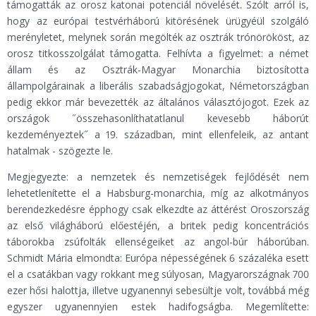
támogatták az orosz katonai potenciál növelését. Szólt arról is,
hogy az európai testvérháború kitörésének ürügyéül szolgáló
merényletet, melynek során megölték az osztrák trónörököst, az
orosz titkosszolgálat támogatta. Felhívta a figyelmet: a német
állam és az Osztrák-Magyar Monarchia biztosította
állampolgárainak a liberális szabadságjogokat, Németországban
pedig ekkor már bevezették az általános választójogot. Ezek az
országok ˝összehasonlíthatatlanul kevesebb háborút
kezdeményeztek˝ a 19. században, mint ellenfeleik, az antant
hatalmak - szögezte le.
Megjegyezte: a nemzetek és nemzetiségek fejlődését nem
lehetetlenítette el a Habsburg-monarchia, míg az alkotmányos
berendezkedésre épphogy csak elkezdte az áttérést Oroszország
az első világháború előestéjén, a britek pedig koncentrációs
táborokba zsúfolták ellenségeiket az angol-búr háborúban.
Schmidt Mária elmondta: Európa népességének 6 százaléka esett
el a csatákban vagy rokkant meg súlyosan, Magyarországnak 700
ezer hősi halottja, illetve ugyanennyi sebesültje volt, továbbá még
egyszer ugyanennyien estek hadifogságba. Megemlítette: