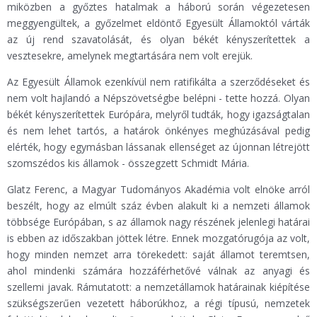
miközben a győztes hatalmak a háború során végezetesen
meggyengültek, a győzelmet eldöntő Egyesült Államoktól várták
az új rend szavatolását, és olyan békét kényszerítettek a
vesztesekre, amelynek megtartására nem volt erejük.
Az Egyesült Államok ezenkívül nem ratifikálta a szerződéseket és
nem volt hajlandó a Népszövetségbe belépni - tette hozzá. Olyan
békét kényszerítettek Európára, melyről tudták, hogy igazságtalan
és nem lehet tartós, a határok önkényes meghúzásával pedig
elérték, hogy egymásban lássanak ellenséget az újonnan létrejött
szomszédos kis államok - összegzett Schmidt Mária.
Glatz Ferenc, a Magyar Tudományos Akadémia volt elnöke arról
beszélt, hogy az elmúlt száz évben alakult ki a nemzeti államok
többsége Európában, s az államok nagy részének jelenlegi határai
is ebben az időszakban jöttek létre. Ennek mozgatórugója az volt,
hogy minden nemzet arra törekedett: saját államot teremtsen,
ahol mindenki számára hozzáférhetővé válnak az anyagi és
szellemi javak. Rámutatott: a nemzetállamok határainak kiépítése
szükségszerűen vezetett háborúkhoz, a régi típusú, nemzetek