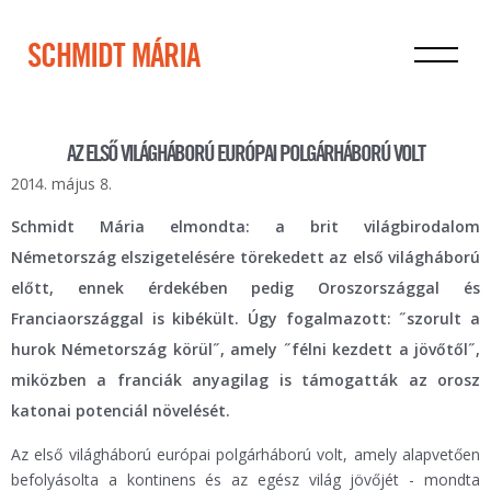
SCHMIDT MÁRIA
AZ ELSŐ VILÁGHÁBORÚ EURÓPAI POLGÁRHÁBORÚ VOLT
2014. május 8.
Schmidt Mária elmondta: a brit világbirodalom
Németország elszigetelésére törekedett az első világháború
előtt, ennek érdekében pedig Oroszországgal és
Franciaországgal is kibékült. Úgy fogalmazott: ˝szorult a
hurok Németország körül˝, amely ˝félni kezdett a jövőtől˝,
miközben a franciák anyagilag is támogatták az orosz
katonai potenciál növelését.
Az első világháború európai polgárháború volt, amely alapvetően
befolyásolta a kontinens és az egész világ jövőjét - mondta