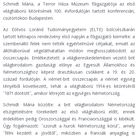
Schmidt Mária, a Terror Háza Múzeum főigazgatója az első
világháború kitörésének 100. évfordulóján tartott konferencián,
csütörtökön Budapesten.
Az Eötvös Loránd Tudományegyetem (ELTE) bölcsészkarán
tartott kétnapos rendezvény első napján a főigazgató kiemelte: a
szembenálló felek nem tették egyértelművé céljaikat, emiatt az
állóháborúval végeláthatatlan módon meghosszabbodott az
összecsapás. Emlékeztetett: a világkereskedelemben vezető brit
világbirodalom gazdasági előnye az Egyesült Államokhoz és
Németországhoz képest drasztikusan csökkent a 19. és 20.
század fordulóján. A német-brit összecsapás a német egység
tényéből következett, tehát a világháború 1914-es kitöréséről
˝1871 döntött˝, amikor létrejött az egységes Németország.
Schmidt Mária közölte: a brit világbirodalom Németország
elszigetelésére törekedett az első világháború előtt, ennek
érdekében pedig Oroszországgal és Franciaországgal is kibékült.
Úgy fogalmazott: ˝szorult a hurok Németország körül˝, amely
˝félni kezdett a jövőtől˝, miközben a franciák anyagilag is