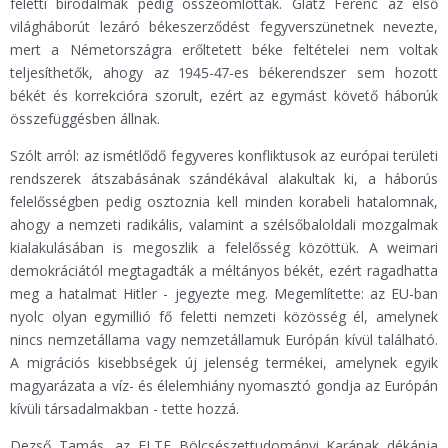
feletti birodalmak pedig összeomlottak. Glatz Ferenc az első
világháborút lezáró békeszerződést fegyverszünetnek nevezte,
mert a Németországra erőltetett béke feltételei nem voltak
teljesíthetők, ahogy az 1945-47-es békerendszer sem hozott
békét és korrekcióra szorult, ezért az egymást követő háborúk
összefüggésben állnak.
Szólt arról: az ismétlődő fegyveres konfliktusok az európai területi
rendszerek átszabásának szándékával alakultak ki, a háborús
felelősségben pedig osztoznia kell minden korabeli hatalomnak,
ahogy a nemzeti radikális, valamint a szélsőbaloldali mozgalmak
kialakulásában is megoszlik a felelősség közöttük. A weimari
demokráciától megtagadták a méltányos békét, ezért ragadhatta
meg a hatalmat Hitler - jegyezte meg. Megemlítette: az EU-ban
nyolc olyan egymillió fő feletti nemzeti közösség él, amelynek
nincs nemzetállama vagy nemzetállamuk Európán kívül található.
A migrációs kisebbségek új jelenség termékei, amelynek egyik
magyarázata a víz- és élelemhiány nyomasztó gondja az Európán
kívüli társadalmakban - tette hozzá.
Dezső Tamás, az ELTE Bölcsészettudományi Karának dékánja