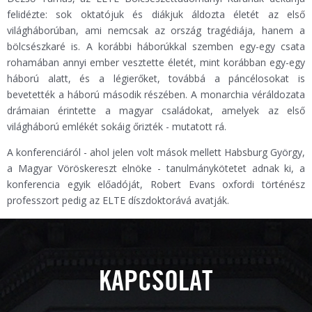
felidézte: sok oktatójuk és diákjuk áldozta életét az első
világháborúban, ami nemcsak az ország tragédiája, hanem a
bölcsészkaré is. A korábbi háborúkkal szemben egy-egy csata
rohamában annyi ember vesztette életét, mint korábban egy-egy
háború alatt, és a légierőket, továbbá a páncélosokat is
bevetették a háború második részében. A monarchia véráldozata
drámaian érintette a magyar családokat, amelyek az első
világháború emlékét sokáig őrizték - mutatott rá.
A konferenciáról - ahol jelen volt mások mellett Habsburg György,
a Magyar Vöröskereszt elnöke - tanulmánykötetet adnak ki, a
konferencia egyik előadóját, Robert Evans oxfordi történész
professzort pedig az ELTE díszdoktorává avatják.
KAPCSOLAT