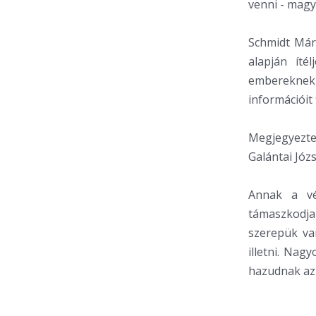
venni - magy
Schmidt Mári
alapján íté
embereknek 
információit
Megjegyezte
Galántai Józ
Annak a vé
támaszkodj
szerepük van
illetni. Na
hazudnak az 