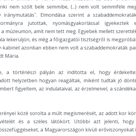
senki nem szólt bele semmibe, (...) nem volt semmiféle m
y iránymutatás˝. Elmondása szerint a szabaddemokratá
ormányra jutottak, nyomásgyakorlással igyekeztek e
 a múzeumon, amit nem tett meg. Egyebek mellett szeretté
la lekerüljön, és még a főigazgatói tisztségről is megpróbál
-kabinet azonban ebben nem volt a szabaddemokraták part
t Mária.
e, a történészi pályán az indította el, hogy érdekelte
adott helyzetben hogyan reagáltak, miként tudtak jó dönt
mbert figyeltem, az indulataival, az érzelmeivel, a szándékai
erényei közé sorolta a múlt megismerését, az adott kor k
vételét és a széles látókört. Utóbbi azt jelenti, hogy
sszefüggéseket, a Magyarországon kívüli erőviszonyokat i