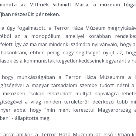
 mondta az MTI-nek Schmidt Mária, a múzeum főigaz
íjban részesült pénteken.
ia úgy fogalmazott, a Terror Háza Múzeum megnyitásáva
ezéből az a monopólium, amellyel korábban rendelke
felett. Így az ma már mindenki számára nyilvánvaló, hogy a
 hasonlítani, ebben pedig nagy segítséget nyújt az, h
ilasok és a kommunisták kegyetlenkedéseinek egyaránt a hel
l, hogy munkásságában a Terror Háza Múzeumra a l
gítségével a magyar társadalom szembe tudott nézni 
l, miközben ˝sokak elhazudott múltját napvilágra lehete
tségével a világ minden területéről ideérkező több mil
t nyer abba, hogy ˝min ment keresztül Magyarország a
ben˝ - állapította meg.
t arra: amikor a Terror Háza Múzeum az első Orbán-k