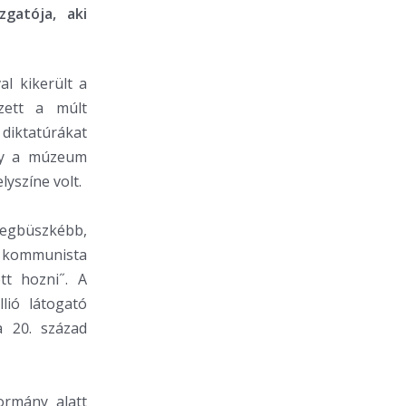
gatója, aki
l kikerült a
zett a múlt
 diktatúrákat
ogy a múzeum
yszíne volt.
egbüszkébb,
a kommunista
tt hozni˝. A
lió látogató
 20. század
ormány alatt