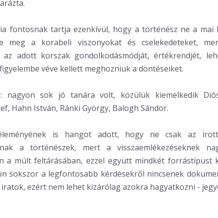
arázta.
a fontosnak tartja ezenkívül, hogy a történész ne a mai 
lje meg a korabeli viszonyokat és cselekedeteket, me
az adott korszak gondolkodásmódját, értékrendjét, leh
 figyelembe véve kellett meghozniuk a döntéseiket.
: nagyon sok jó tanára volt, közülük kiemelkedik Diós
sef, Hahn István, Ránki György, Balogh Sándor.
leményének is hangot adott, hogy ne csak az írott
anak a történészek, mert a visszaemlékezéseknek na
 a múlt feltárásában, ezzel együtt mindkét forrástípust kr
gyon sokszor a legfontosabb kérdésekről nincsenek dokum
iratok, ezért nem lehet kizárólag azokra hagyatkozni - jeg