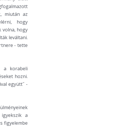
egfogalmazott
k, miután az
lérni, hogy
k volna, hogy
ták leváltani.
nere - tette
: a korabeli
éseket hozni.
val együtt˝ -
örülményeinek
 igyekszik a
s figyelembe