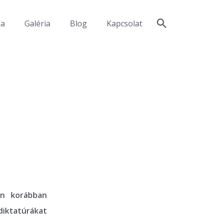
ma
Galéria
Blog
Kapcsolat
an korábban
diktatúrákat