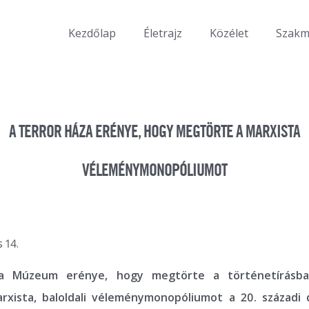
Kezdőlap
Életrajz
Közélet
Szak
A TERROR HÁZA ERÉNYE, HOGY MEGTÖRTE A MARXISTA
VÉLEMÉNYMONOPÓLIUMOT
 14.
a Múzeum erénye, hogy megtörte a történetírásb
rxista, baloldali véleménymonopóliumot a 20. századi 