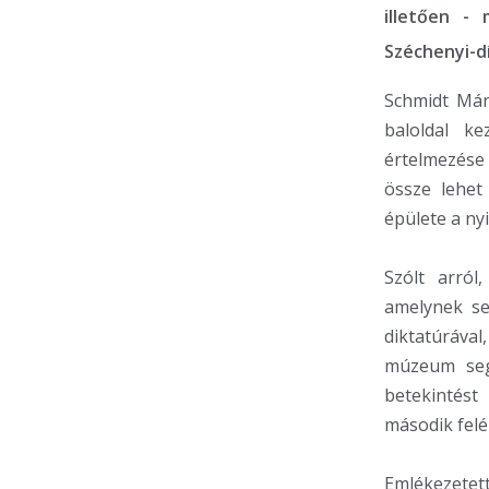
illetően -
Széchenyi-d
Schmidt Már
baloldal k
értelmezése 
össze lehet
épülete a ny
Szólt arró
amelynek se
diktatúráva
múzeum segí
betekintés
második felé
Emlékezetet