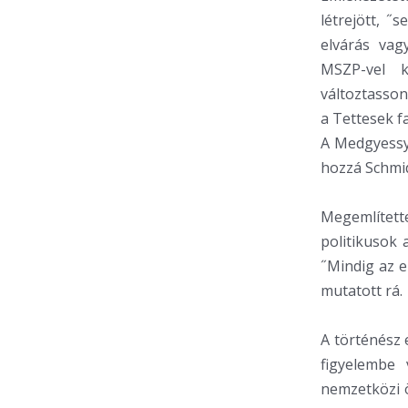
létrejött, ˝
elvárás vag
MSZP-vel k
változtasson
a Tettesek fa
A Medgyessy
hozzá Schmid
Megemlített
politikusok 
˝Mindig az e
mutatott rá.
A történész 
figyelembe 
nemzetközi ö