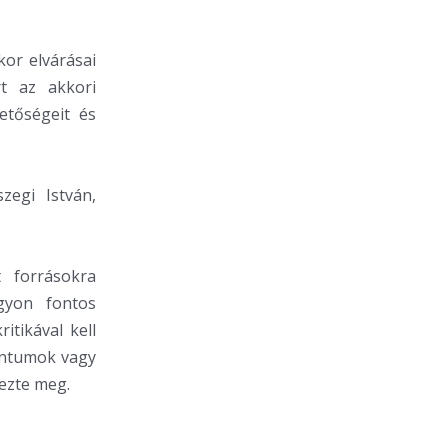
kor elvárásai
rt az akkori
etőségeit és
zegi István,
 forrásokra
gyon fontos
itikával kell
entumok vagy
yezte meg.