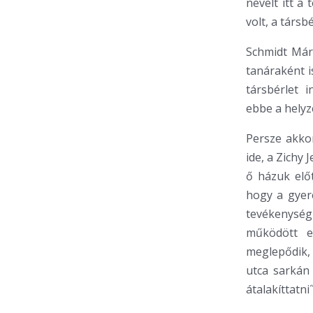
nevelt itt a
volt, a társb
Schmidt Már
tanáraként i
társbérlet 
ebbe a helyz
Persze akkor
ide, a Zichy 
ő házuk előt
hogy a gyere
tevékenység
működött e
meglepődik,
utca sarkán 
átalakíttatni˝