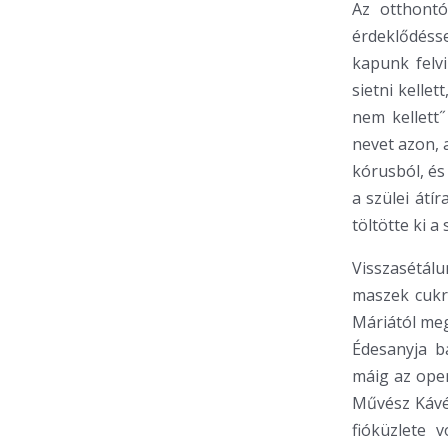
Az otthontó
érdeklődésse
kapunk felvi
sietni kellet
nem kellett˝
nevet azon, 
kórusból, és 
a szülei átí
töltötte ki a
Visszasétálu
maszek cukrá
Máriától meg
Édesanyja ba
máig az oper
Művész Kávéh
fióküzlete 