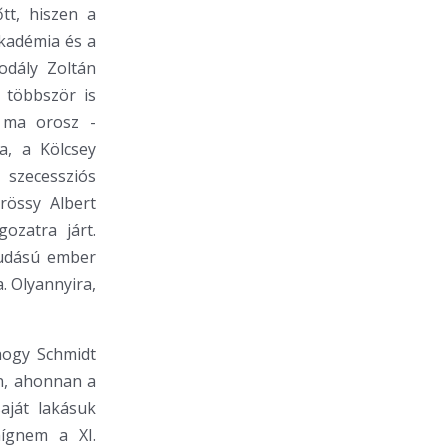
tt, hiszen a
kadémia és a
odály Zoltán
 többször is
- ma orosz -
a, a Kölcsey
 szecessziós
rössy Albert
ozatra járt.
tudású ember
. Olyannyira,
hogy Schmidt
an, ahonnan a
aját lakásuk
mígnem a XI.