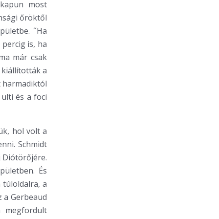
főkapun most
nsági őröktől
épületbe. ˝Ha
 percig is, ha
S ma már csak
iállították a
át harmadiktól
lti és a foci
, hol volt a
enni. Schmidt
 Diótörőjére.
pületben. És
túloldalra, a
z a Gerbeaud
n megfordult