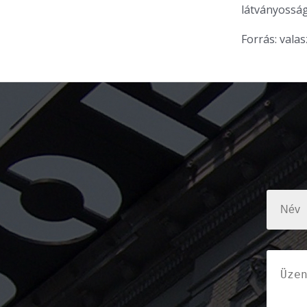
látványosság
Forrás: valas