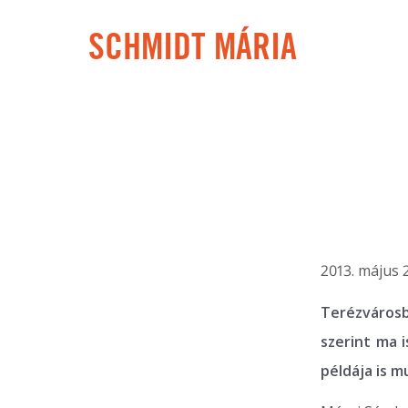
SCHMIDT MÁRIA
2013. május 2
Terézvárosb
szerint ma i
példája is m