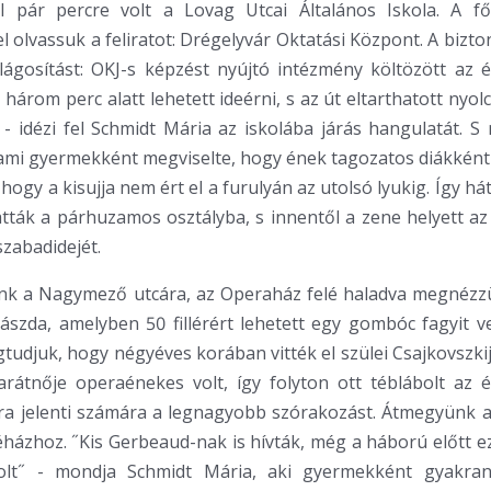
l pár percre volt a Lovag Utcai Általános Iskola. A 
l olvassuk a feliratot: Drégelyvár Oktatási Központ. A bizto
lágosítást: OKJ-s képzést nyújtó intézmény költözött az 
t, három perc alatt lehetett ideérni, s az út eltarthatott nyolc
 - idézi fel Schmidt Mária az iskolába járás hangulatát. 
ami gyermekként megviselte, hogy ének tagozatos diákként k
hogy a kisujja nem ért el a furulyán az utolsó lyukig. Így h
ratták a párhuzamos osztályba, s innentől a zene helyett az u
 szabadidejét.
nk a Nagymező utcára, az Operaház felé haladva megnézzük
szda, amelyben 50 fillérért lehetett egy gombóc fagyit v
tudjuk, hogy négyéves korában vitték el szülei Csajkovszkij
rátnője operaénekes volt, így folyton ott téblábolt az é
a jelenti számára a legnagyobb szórakozást. Átmegyünk a 
ázhoz. ˝Kis Gerbeaud-nak is hívták, még a háború előtt e
volt˝ - mondja Schmidt Mária, aki gyermekként gyakra