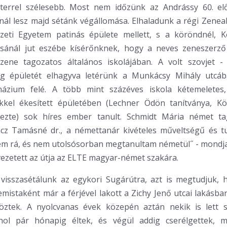
terrel szélesebb. Most nem időzünk az Andrássy 60. elő
ál lesz majd sétánk végállomása. Elhaladunk a régi Zenea
eti Egyetem patinás épülete mellett, s a köröndnél, K
ásánál jut eszébe kísérőnknek, hogy a neves zeneszerző
zene tagozatos általános iskolájában. A volt szovjet 
g épületét elhagyva letérünk a Munkácsy Mihály utcáb
ázium felé. A több mint százéves iskola kétemeletes,
ekkel ékesített épületében (Lechner Ödön tanítványa, Kö
ezte) sok híres ember tanult. Schmidt Mária német tag
cz Tamásné dr., a némettanár kivételes műveltségű és 
tem rá, és nem utolsósorban megtanultam németül˝ - mondja
ezetett az útja az ELTE magyar-német szakára.
visszasétálunk az egykori Sugárútra, azt is megtudjuk, 
mistaként már a férjével lakott a Zichy Jenő utcai lakásb
ltöztek. A nyolcvanas évek közepén aztán nekik is lett s
hol pár hónapig éltek, és végül addig cserélgettek, 