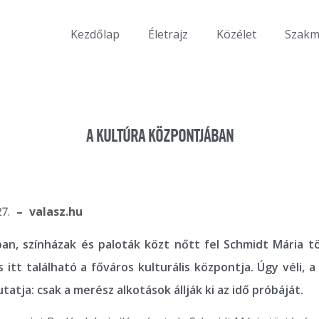
Kezdőlap
Életrajz
Közélet
Szak
A KULTÚRA KÖZPONTJÁBAN
7.
valasz.hu
an, színházak és paloták közt nőtt fel Schmidt Mária tö
s itt található a főváros kulturális központja. Úgy véli, 
utatja: csak a merész alkotások állják ki az idő próbáját.