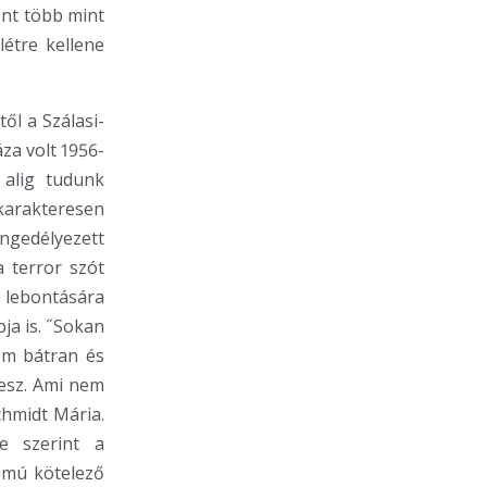
ont több mint
létre kellene
ől a Szálasi-
za volt 1956-
 alig tudunk
rakteresen
ngedélyezett
 terror szót
 lebontására
bja is. ˝Sokan
em bátran és
lesz. Ami nem
chmidt Mária.
e szerint a
ámú kötelező