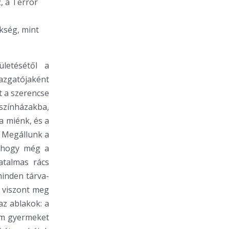
, a Terror
kség, mint
letésétől a
azgatójaként
t a szerencse
 színházakba,
a miénk, és a
. Megállunk a
, hogy még a
atalmas rács
 minden tárva-
y viszont meg
az ablakok: a
om gyermeket