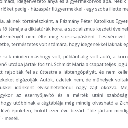
 tolmács, idegenvezető anya és a gyermekorvos apa. Nekik
érlőket pedig - házaspár fiúgyermekkel - egy szoba illette m
ia, akinek történészként, a Pázmány Péter Katolikus Egye
s fő témája a diktatúrák kora, a szocializmus kezdeti éveine
intézményét nem élte meg sorscsapásként. Testvéreivel b
etbe, természetes volt számára, hogy idegenekkel laknak eg
 sok minden máshogy volt, például alig volt autó, a körn
Jenő utcába jártak focizni, Schmidt Mária a csapat teljes jogú 
t rajzolták fel az úttestre a lábtengópályát, és nem kellett
keket elgázolják. Autók, üzletek nem, de műhelyek voltak
ükkel időnként elviselhetetlenül nagy zajt okozva. Me
gykor az esernyőjavító és a mérték utáni szabóság
 hogy utóbbinak a cégtáblája még mindig olvasható a Zi
lévő épületen, holott ezer éve bezárt. ˝Ide jártam mindi
 - meséli.