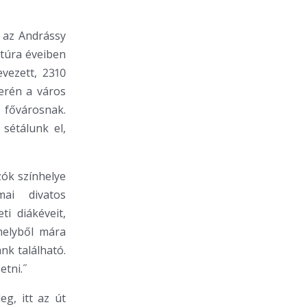
a az Andrássy
atúra éveiben
vezett, 2310
erén a város
 fővárosnak.
sétálunk el,
zók színhelye
ai divatos
i diákéveit,
melyből mára
nk található.
etni.˝
eg, itt az út