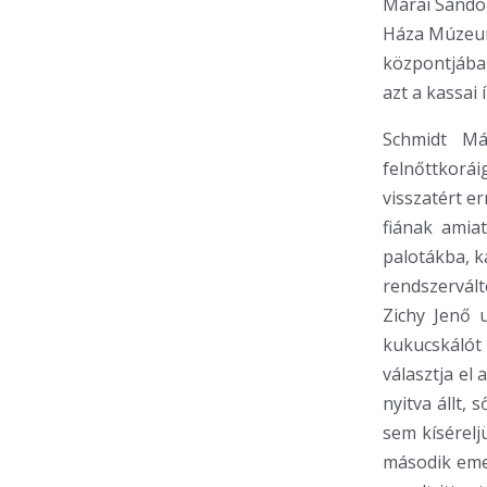
Márai Sándor
Háza Múzeum 
központjában
azt a kassai 
Schmidt Má
felnőttkorá
visszatért e
fiának amiat
palotákba, k
rendszervált
Zichy Jenő 
kukucskálót
választja el 
nyitva állt,
sem kísérelj
második eme