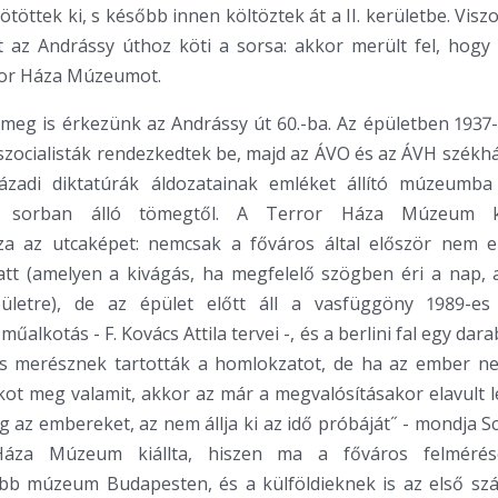
ötöttek ki, s később innen költöztek át a II. kerületbe. Visz
t az Andrássy úthoz köti a sorsa: akkor merült fel, hogy 
ror Háza Múzeumot.
meg is érkezünk az Andrássy út 60.-ba. Az épületben 1937-t
szocialisták rendezkedtek be, majd az ÁVO és az ÁVH székhá
zázadi diktatúrák áldozatainak emléket állító múzeumba
 sorban álló tömegtől. A Terror Háza Múzeum ka
a az utcaképet: nemcsak a főváros által először nem e
tt (amelyen a kivágás, ha megfelelő szögben éri a nap, a
pületre), de az épület előtt áll a vasfüggöny 1989-es
űalkotás - F. Kovács Attila tervei -, és a berlini fal egy dara
s merésznek tartották a homlokzatot, de ha az ember n
ot meg valamit, akkor az már a megvalósításakor elavult 
 az embereket, az nem állja ki az idő próbáját˝ - mondja S
áza Múzeum kiállta, hiszen ma a főváros felmérés
bb múzeum Budapesten, és a külföldieknek is az első sz