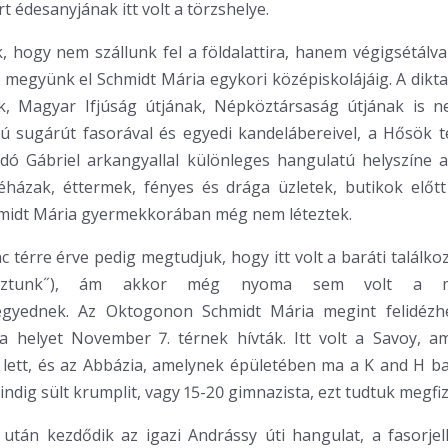
t édesanyjának itt volt a törzshelye.
, hogy nem szállunk fel a földalattira, hanem végigsétálv
 megyünk el Schmidt Mária egykori középiskolájáig. A dikt
ak, Magyar Ifjúság útjának, Népköztársaság útjának is ne
ú sugárút fasorával és egyedi kandelábereivel, a Hősök t
dó Gábriel arkangyallal különleges hangulatú helyszíne a
házak, éttermek, fényes és drága üzletek, butikok előtt 
midt Mária gyermekkorában még nem léteztek.
nc térre érve pedig megtudjuk, hogy itt volt a baráti találko
dáztunk˝), ám akkor még nyoma sem volt a m
gyednek. Az Oktogonon Schmidt Mária megint felidézhet
 a helyet November 7. térnek hívták. Itt volt a Savoy, a
lett, és az Abbázia, amelynek épületében ma a K and H ba
indig sült krumplit, vagy 15-20 gimnazista, ezt tudtuk megfiz
tán kezdődik az igazi Andrássy úti hangulat, a fasorjell