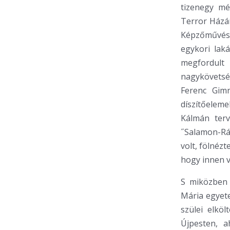
tizenegy mé
Terror Házán
Képzőművész
egykori lak
megfordult 
nagykövetsé
Ferenc Gimn
díszítőelem
Kálmán terv
˝Salamon-Rá
volt, fölnéz
hogy innen v
S miközben 
Mária egyete
szülei elkö
Újpesten, a