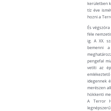
kerületben k
tíz éve ismé
hozni a Ter
És végszóra 
féle nemzeti
ig. A XX. s
bemenni a
meghatározz
pengefal mia
vetíti az é
emlékeztető m
idegennek é
merészen alk
hökkenti meg
A Terror H
legnépszerű