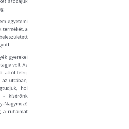
 két szobájuk
eg.
tem egyetemi
k termékét, a
eleszületett
yütt.
yék gyerekei
tagja volt. Az
 attól félni,
 az utcában,
gtudjuk, hol
 - kísérőnk
chy-Nagymező
g a ruháimat