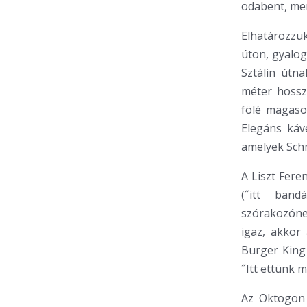
odabent, mer
Elhatározzuk
úton, gyalog
Sztálin útn
méter hossz
fölé magaso
Elegáns kávé
amelyek Sch
A Liszt Fere
(˝itt ban
szórakozóne
igaz, akkor
Burger King 
˝Itt ettünk m
Az Oktogon u