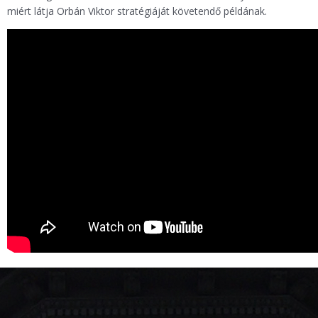
miért látja Orbán Viktor stratégiáját követendő példának.