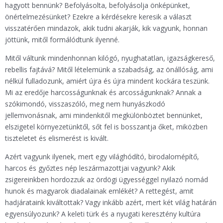
hagyott bennünk? Befolyásolta, befolyásolja önképünket,
önértelmezésünket? Ezekre a kérdésekre keresik a választ
visszatérően mindazok, akik tudni akarják, kik vagyunk, honnan
jöttünk, mitől formálódtunk ilyenné.
Mitől váltunk mindenhonnan kilógó, nyughatatlan, igazságkereső,
rebellis fajtává? Mitől lételemünk a szabadság, az önállóság, ami
nélkül fulladozunk, amiért újra és újra mindent kockára teszünk.
Mi az eredője harcosságunknak és arcosságunknak? Annak a
szókimondó, visszaszóló, meg nem hunyászkodó
jellemvonásnak, ami mindenkitől megkülönböztet bennünket,
elszigetel környezetünktől, sőt fel is bosszantja őket, miközben
tiszteletet és elismerést is kivált.
Azért vagyunk ilyenek, mert egy világhódító, birodalomépítő,
harcos és győztes nép leszármazottjai vagyunk? Akik
zsigereinkben hordozzuk az ördögi ügyességgel nyilazó nomád
hunok és magyarok diadalainak emlékét? A rettegést, amit
hadjárataink kiváltottak? Vagy inkább azért, mert két világ határán
egyensúlyozunk? A keleti türk és a nyugati keresztény kultúra