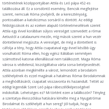
történetének középpontjában Attila és Leó pápa 452-es
találkozása áll. Ez a sorsdöntő esemény, Bencsik megfejtése
szerint, nemcsak Róma jövőjéről, de a kereszténység,
pontosabban a katolicizmus sorsáról is döntött. Az eddigi
feldolgozások és az ezeken alapuló történetmesélések szerint
Attila egy évvel korábban súlyos vereséget szenvedett a római
Aetiustól a catalaunumi mezőn, míg mások szerint a hun vezér
döntetlennel megúszta. A vereséget, de még a döntetlent is
cáfolja a tény, hogy Attila csapataival egy évvel később úgy
vonulhatott Róma ellen, hogy egész Itáliában semmilyen
számottevő katonai ellenállással nem találkozott. Maga Róma
városa is védtelenül, kiszolgáltatva várta sorsa beteljesedését.
Attila azonban megkímélte a várost, lemondott a birodalom
székhelyének és ezzel magának a hatalmas Római Birodalomnak
a meghódításáról, csapatait visszavonta és hazaindult. Tettét az
eddigi legendák Szent Leó pápa rábeszélőképességével
indokolták. Lehetséges ez? Mi történt ezen a találkozón? Tényleg
a szentatya ékesszólása hatására kímélte meg a Nyugatrómai
Birodalmat és székhelyét a hun sereg? Jól tudjuk, hogy a