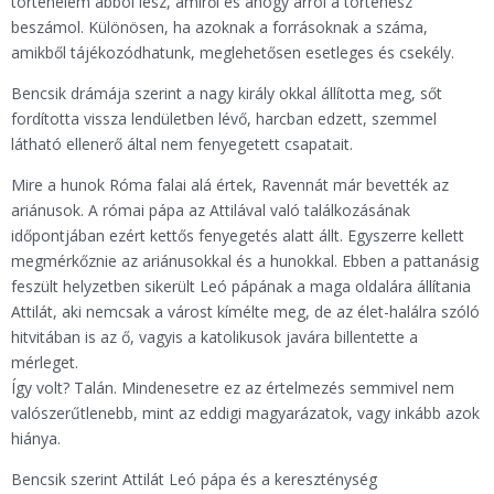
történelem abból lesz, amiről és ahogy arról a történész
beszámol. Különösen, ha azoknak a forrásoknak a száma,
amikből tájékozódhatunk, meglehetősen esetleges és csekély.
Bencsik drámája szerint a nagy király okkal állította meg, sőt
fordította vissza lendületben lévő, harcban edzett, szemmel
látható ellenerő által nem fenyegetett csapatait.
Mire a hunok Róma falai alá értek, Ravennát már bevették az
ariánusok. A római pápa az Attilával való találkozásának
időpontjában ezért kettős fenyegetés alatt állt. Egyszerre kellett
megmérkőznie az ariánusokkal és a hunokkal. Ebben a pattanásig
feszült helyzetben sikerült Leó pápának a maga oldalára állítania
Attilát, aki nemcsak a várost kímélte meg, de az élet-halálra szóló
hitvitában is az ő, vagyis a katolikusok javára billentette a
mérleget.
Így volt? Talán. Mindenesetre ez az értelmezés semmivel nem
valószerűtlenebb, mint az eddigi magyarázatok, vagy inkább azok
hiánya.
Bencsik szerint Attilát Leó pápa és a kereszténység