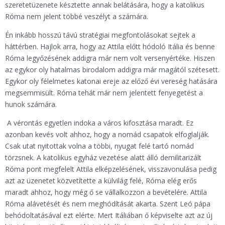
szeretetüzenete késztette annak belátására, hogy a katolikus
Róma nem jelent többé veszélyt a számára.
Én inkább hosszú távú stratégiai megfontolásokat sejtek a
háttérben. Hajlok arra, hogy az Attila előtt hódoló Itália és benne
Róma legyőzésének addigra már nem volt versenyértéke. Hiszen
az egykor oly hatalmas birodalom addigra már magától szétesett.
Egykor oly félelmetes katonai ereje az előző évi vereség hatására
megsemmisült. Róma tehát már nem jelentett fenyegetést a
hunok számára.
A vérontás egyetlen indoka a város kifosztása maradt. Ez
azonban kevés volt ahhoz, hogy a nomád csapatok elfoglalják.
Csak utat nyitottak volna a többi, nyugat felé tartó nomád
törzsnek. A katolikus egyház vezetése alatt álló demilitarizált
Róma pont megfelelt Attila elképzelésének, visszavonulása pedig
azt az üzenetet közvetítette a külvilág felé, Róma elég erős
maradt ahhoz, hogy még ő se vállalkozzon a bevételére. Attila
Róma alávetését és nem meghódítását akarta. Szent Leó pápa
behódoltatásával ezt elérte. Mert Itáliában ő képviselte azt az új