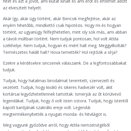
hitet és azt a jövőt, ami kiutat kínált és ami erőt és értelmet adott
az elvesztett helyett.
Akár így, akár úgy történt, akár Bencsik megfejtése, akár az
enyém hihetőbb, mindkettő csak hipotézis. Hogy mi és hogyan
történt, az ugyanúgy felfejthetetlen, mint oly sok más, ami abban
a távoli múltban történt. Nem tudjuk pontosan, hol volt Attila
székhelye. Nem tudjuk, hogyan és miért halt meg. Meggyilkolták?
Természetes halált halt? Hova temették? Hol rejtőzik a sírja?
Ezekre a kérdésekre sincsenek válaszaink. De a legfontosabbakat
tudjuk.
Tudjuk, hogy hatalmas birodalmat teremtett, szervezett és
vezetett. Tudjuk, hogy kiváló és sikeres hadvezér volt, akit
kortársai legyőzhetetlennek tartottak. Ismerjük az őt körülvevő
legendákat. Tudjuk, hogy ő volt Isten ostora. Tudjuk, hogy Istentől
kapott kardjának szakrális ereje volt. Legendái
megtermékenyítették a nyugati monda- és hitvilágot is.
Meg vagyunk győződve arról, hogy Attila nemzetségéből