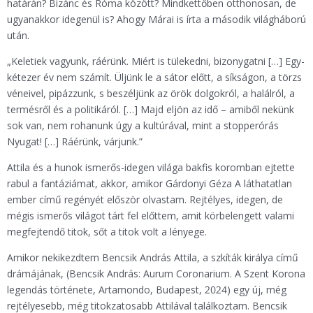
határán? Bizánc és Róma között? Mindkettőben otthonosan, de
ugyanakkor idegenül is? Ahogy Márai is írta a második világháború
után.
„Keletiek vagyunk, ráérünk. Miért is tülekedni, bizonygatni […] Egy-
kétezer év nem számít. Üljünk le a sátor előtt, a síkságon, a törzs
véneivel, pipázzunk, s beszéljünk az örök dolgokról, a halálról, a
termésről és a politikáról. […] Majd eljön az idő – amiből nekünk
sok van, nem rohanunk úgy a kultúrával, mint a stopperórás
Nyugat! […] Ráérünk, várjunk.”
Attila és a hunok ismerős-idegen világa bakfis koromban ejtette
rabul a fantáziámat, akkor, amikor Gárdonyi Géza A láthatatlan
ember című regényét először olvastam. Rejtélyes, idegen, de
mégis ismerős világot tárt fel előttem, amit körbelengett valami
megfejtendő titok, sőt a titok volt a lényege.
Amikor nekikezdtem Bencsik András Attila, a szkíták királya című
drámájának, (Bencsik András: Aurum Coronarium. A Szent Korona
legendás története, Artamondo, Budapest, 2024) egy új, még
rejtélyesebb, még titokzatosabb Attilával találkoztam. Bencsik