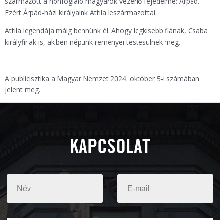
származott a honfoglaló magyarok vezérlő fejedelme: Árpád.
Ezért Árpád-házi királyaink Attila leszármazottai.
Attila legendája máig bennünk él. Ahogy legkisebb fiának, Csaba
királyfinak is, akiben népünk reményei testesülnek meg.
A publicisztika a Magyar Nemzet 2024. október 5-i számában
jelent meg.
KAPCSOLAT