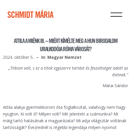
SCHMIDT MÁRIA
ATTILA A MIÉNK III. – MIÉRT KÍMÉLTE MEG A HUN BIRODALOM
URALKODÓJA RÓMA VÁROSÁT?
2024. október 5.
In: Magyar Nemzet
„Titkom volt, s ez a titok egyszerre tartást és feszültséget adott az
életnek.”
Márai Sándor
Attila alakja gyermekkorom óta foglalkoztat, valahogy nem hagy
nyugton. Ki volt ő? Milyen volt? Mit jelentett a számunkra? Mi
máig tartó hatásának a magyarázata? Mi adja világsztár voltának
tartósságát? Évezrednél is régebbi legendája milyen nyomot