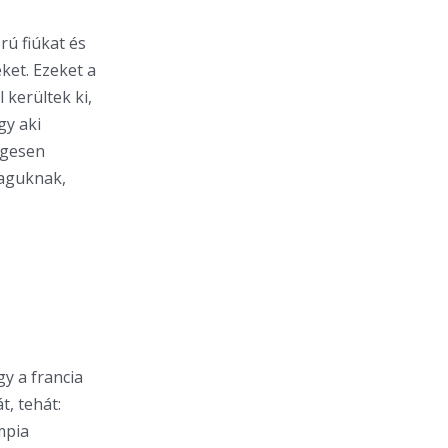
rú fiúkat és
ket. Ezeket a
kerültek ki,
gy aki
egesen
maguknak,
y a francia
t, tehát:
impia