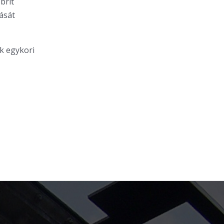
brit
ását
ák egykori