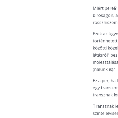
Miért perel?
bíróságon, ah
rosszhiszem
Ezek az ügyek
történhetett
közötti köze
látásról” be
molesztálása
(nálunk is)?
Ez a per, ha 
egy transzot
transznak le
Transznak le
szinte elvise