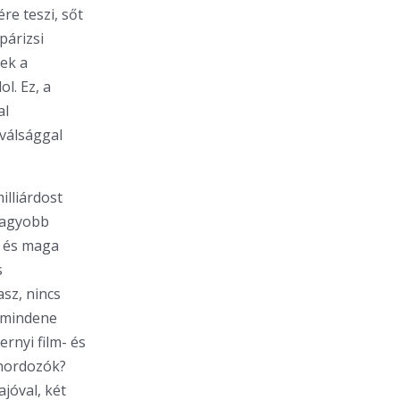
e teszi, sőt
párizsi
nek a
l. Ez, a
al
válsággal
illiárdost
 nagyobb
, és maga
s
sz, nincs
l mindene
ernyi film- és
thordozók?
ajóval, két