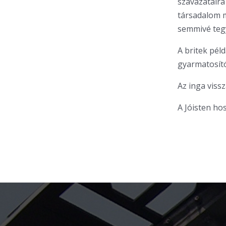
szavazataira
társadalom m
semmivé tegy
A britek pél
gyarmatosítói
Az inga vissz
A Jóisten ho