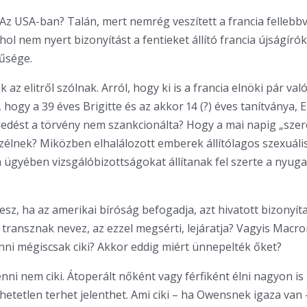
 Az USA-ban? Talán, mert nemrég veszített a francia fellebbvi
ol nem nyert bizonyítást a fentieket állító francia újságírók
űsége.
 az elitről szólnak. Arról, hogy ki is a francia elnöki pár va
, hogy a 39 éves Brigitte és az akkor 14 (?) éves tanítványa
ledést a törvény nem szankcionálta? Hogy a mai napig „szer
szélnek? Miközben elhalálozott emberek állítólagos szexuáli
 ügyében vizsgálóbizottságokat állítanak fel szerte a nyuga
lesz, ha az amerikai bíróság befogadja, azt hivatott bizonyít
 transznak nevez, az ezzel megsérti, lejáratja? Vagyis Macro
nni mégiscsak ciki? Akkor eddig miért ünnepelték őket?
nni nem ciki. Átoperált nőként vagy férfiként élni nagyon is
lhetetlen terhet jelenthet. Ami ciki – ha Owensnek igaza van 