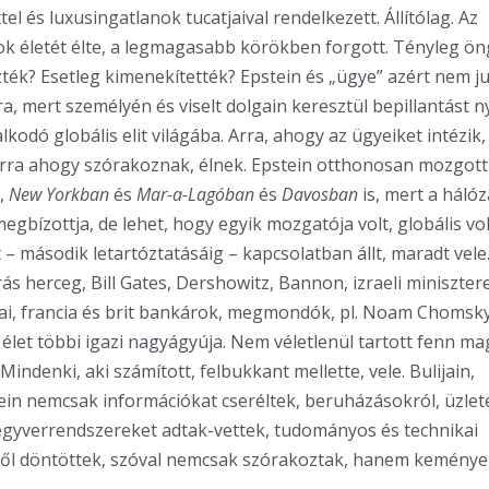
l és luxusingatlanok tucatjaival rendelkezett. Állítólag. Az
 életét élte, a legmagasabb körökben forgott. Tényleg öng
ték? Esetleg kimenekítették? Epstein és „ügye” azért nem ju
, mert személyén és viselt dolgain keresztül bepillantást n
lkodó globális elit világába. Arra, ahogy az ügyeiket intézik
arra ahogy szórakoznak, élnek. Epstein otthonosan mozgot
,
New Yorkban
és
Mar-a-Lagóban
és
Davosban
is, mert a háló
egbízottja, de lehet, hogy egyik mozgatója volt, globális vol
t – második letartóztatásáig – kapcsolatban állt, maradt vel
rás herceg, Bill Gates, Dershowitz, Bannon, izraeli miniszte
ai, francia és brit bankárok, megmondók, pl. Noam Chomsky
let többi igazi nagyágyúja. Nem véletlenül tartott fenn ma
Mindenki, aki számított, felbukkant mellette, vele. Bulijain,
ein nemcsak információkat cseréltek, beruházásokról, üzlet
egyverrendszereket adtak-vettek, tudományos és technikai
ről döntöttek, szóval nemcsak szórakoztak, hanem keménye