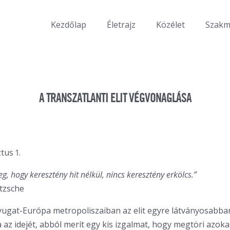
Kezdőlap
Életrajz
Közélet
Szak
A TRANSZATLANTI ELIT VÉGVONAGLÁSA
tus 1.
, hogy keresztény hit nélkül, nincs keresztény erkölcs.”
etzsche
ugat-Európa metropoliszaiban az elit egyre látványosabba
a az idejét, abból merít egy kis izgalmat, hogy megtöri azoka