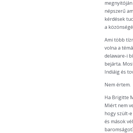
megnyitóján 
népszerű am
kérdések tuc
a közönségé
Ami több tízm
volna a témá
delaware-i b
bejárta. Mos
Indiáig és to
Nem értem.
Ha Brigitte 
Miért nem ve
hogy szült-e 
és mások véli
baromságot