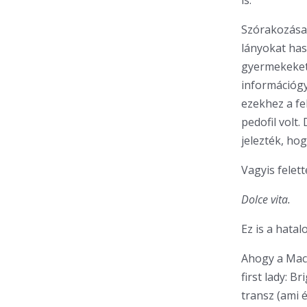
is.
Szórakozásai
lányokat has
gyermekeket 
információgy
ezekhez a fe
pedofil volt
jelezték, ho
Vagyis felett
Dolce vita.
Ez is a hatal
Ahogy a Macr
first lady: B
transz (ami é