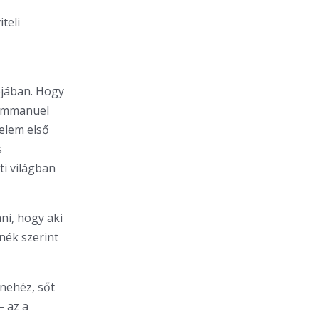
teli
lójában. Hogy
, Emmanuel
elem első
s
ti világban
ani, hogy aki
nék szerint
 nehéz, sőt
– az a