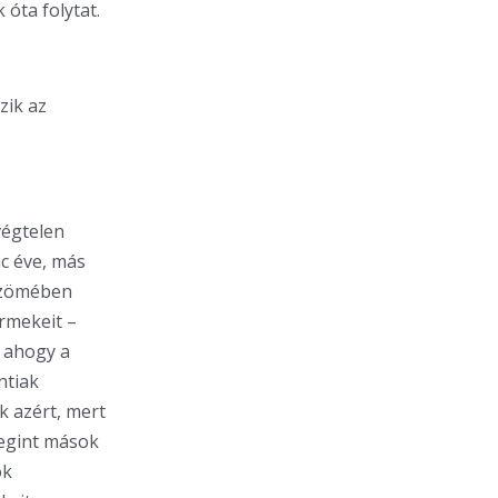
 óta folytat.
zik az
végtelen
c éve, más
y zömében
rmekeit –
, ahogy a
ntiak
k azért, mert
megint mások
ok