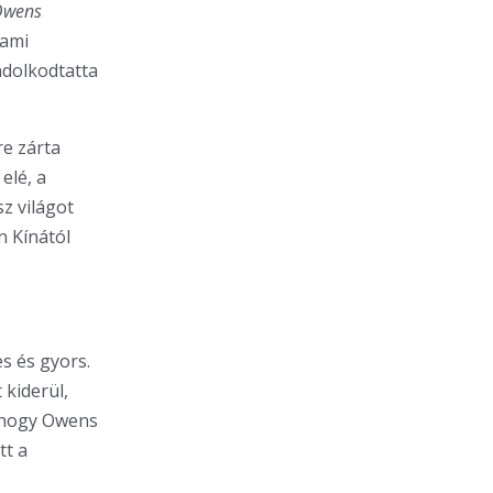
Owens
 ami
ndolkodtatta
re zárta
elé, a
z világot
n Kínától
s és gyors.
 kiderül,
ahogy Owens
tt a