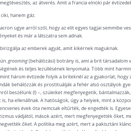
egtévesztés, az átverés. Amit a francia elnöki pár évtizedek
ciki, hanem gáz.
acron ügye arról szól, hogy az elit egyes tagjai semmibe ves
vényeket és már a látszatra sem adnak.
elbirizgálja az emberek agyát, amit kikérnek maguknak.
 ún.
grooming
(behálózási) botrány is, ami a brit társadalom 
ségének és teljes lezüllésének lenyomata. Több mint harmin
 mint három évtizede folyik a briteknél az a gyakorlat, hog
dák behálózzák és prostituálják a fehér alsó osztályok gye
mról beszélünk (!) –, szüleiket megfenyegetik, bántalmazzák
is, ha ellenállnak. A hatóságok, úgy a helyiek, mint a közpo
lencvenes évek óta nemcsak eltűrték, de engedték is. Egyese
szizmus vádjától, mások azért, mert megfenyegették őket, 
megvették őket. A politika meg azért, mert a pakisztáni klán