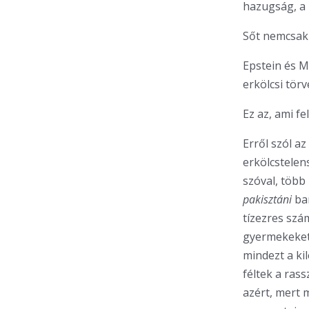
hazugság, a m
Sőt nemcsak 
Epstein és M
erkölcsi tör
Ez az, ami f
Erről szól az
erkölcstelen
szóval, több
pakisztáni
ban
tízezres szá
gyermekeket 
mindezt a ki
féltek a ras
azért, mert 