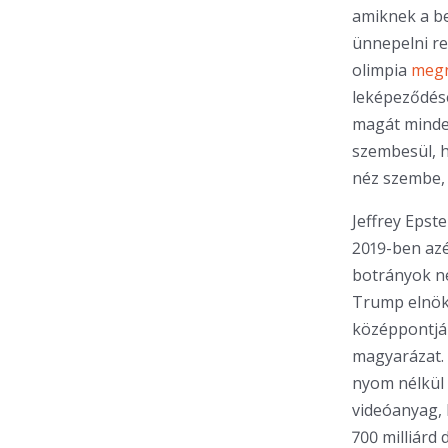
amiknek a be
ünnepelni re
olimpia
megn
leképeződését
magát minden
szembesül, 
néz szembe,
Jeffrey Epst
2019-ben azé
botrányok n
Trump elnök 
középpontjáb
magyarázat. 
nyom nélkül k
videóanyag, 
700 milliárd 