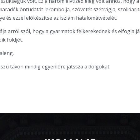
 szükségük volt. Ez a három élvtized elég volt ahhoz, hogy a 
aradék öntudatát lerombolja, szövetét szétrágja, szolidarit
e és ezzel előkészítse az iszlám hatalomátvételét.
dája arról szól, hogy a gyarmatok felkerekednek és elfoglalj
k földjét.
aleng.
sszú távon mindig egyenlőre játssza a dolgokat.