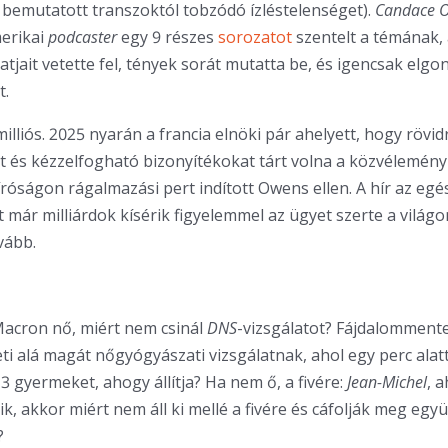
bemutatott transzoktól tobzódó ízléstelenséget).
Candace 
erikai
podcaster
egy 9 részes
sorozatot
szentelt a témának,
atjait vetette fel, tények sorát mutatta be, és igencsak elgo
t.
illiós. 2025 nyarán a francia elnöki pár ahelyett, hogy rövid
t és kézzelfogható bizonyítékokat tárt volna a közvélemény 
íróságon rágalmazási pert indított Owens ellen. A hír az egés
t már milliárdok kísérik figyelemmel az ügyet szerte a világo
vább.
Macron nő, miért nem csinál
DNS
-vizsgálatot? Fájdalommente
ti alá magát nőgyógyászati vizsgálatnak, ahol egy perc alatt
3 gyermeket, ahogy állítja? Ha nem ő, a fivére:
Jean-Michel
, 
k, akkor miért nem áll ki mellé a fivére és cáfolják meg együ
?