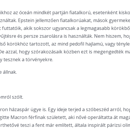
khoz az óceán mindkét partján fiatalkorú, esetenként kisko
ználtak. Epstein jellemzően fiatalkorúakat, mások gyermeke
futtatóik, akik sokszor ugyancsak a legmagasabb körökből 
űjtésre és persze zsarolásra is használták. Nem hiszem, ho
lső körökhöz tartozott, az mind pedofil hajlamú, vagy tényl
. De azzal, hogy szórakozásaik közben ezt is megengedték 
gy tesznek a törvényekre.
e állnak.
omról szólt.
on házaspár ügye is. Egy ideje terjed a szóbeszéd arról, hog
rigitte Macron férfinak született, aki nővé operáltatta át magá
rthetővé teszi a fent már említett, általa inspirált párizsi ol