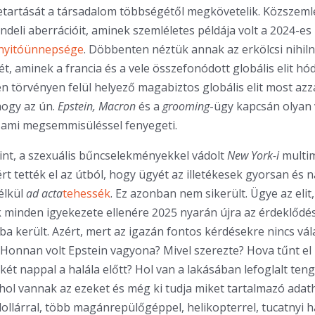
tartását a társadalom többségétől megkövetelik. Közszemlér
ndeli aberrációit, aminek szemléletes példája volt a 2024-es 
yitóünnepsége
. Döbbenten néztük annak az erkölcsi nihil
, aminek a francia és a vele összefonódott globális elit hódo
 törvényen felül helyező magabiztos globális elit most azz
hogy az ún.
Epstein, Macron
és a
grooming
-ügy kapcsán olyan 
 ami megsemmisüléssel fenyegeti.
eint, a szexuális bűncselekményekkel vádolt
New York-i
multim
rt tették el az útból, hogy ügyét az illetékesek gyorsan és
élkül
ad acta
tehessék
. Ez azonban nem sikerült. Ügye az elit
minden igyekezete ellenére 2025 nyarán újra az érdeklődé
a került. Azért, mert az igazán fontos kérdésekre nincs vála
Honnan volt Epstein vagyona? Mivel szerezte? Hova tűnt e
ét nappal a halála előtt? Hol van a lakásában lefoglalt teng
hol vannak az ezeket és még ki tudja miket tartalmazó ada
dollárral, több magánrepülőgéppel, helikopterrel, tucatnyi h