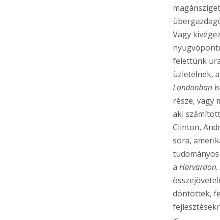
magánszigette
übergazdagok
Vagy kivégez
nyugvópontra
felettünk ura
üzletelnek, 
Londonban
is
része, vagy m
aki számítot
Clinton, And
sora, amerik
tudományos é
a
Harvardon.
összejövetel
döntöttek, f
fejlesztések