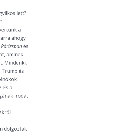
yilkos lett?
t
yertünk a
, arra ahogy
t
Párizsban
és
zat, aminek
t. Mindenki,
e. Trump és
relnökök
. És a
gának irodát
ekről
n dolgoztak