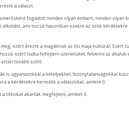
reste a választ.
smerősként fogadott minden olyan embert, minden olyan ku
 alkotást, ami hozzá hasonlóan ezekre az örök kérdésekre 
e meg, ezért érezte a magáénak az ősi maja kultúrát. Ezért t
ozzá, ezért tudta felfejteni üzenetüket, felvenni az általuk e
 aztán tovább szőtt.
ák is ugyanazokkal a kételyekkel, bizonytalanságokkal küsz
ra a kérdésekre keresték a válaszokat, amikre ő.
a titkokat akarták megfejteni, amiket ő.