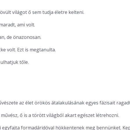
vült világot ő sem tudja életre kelteni.
maradt, ami volt.
n, de önazonosan.
cke volt. Ezt is megtanulta.
ulhatjuk tőle.
észete az élet örökös átalakulásának egyes fázisait ragad
művész, ő is a törött világból akart egészet létrehozni.
i egyfajta formadáridóval hökkentenek meg bennünket. Ke