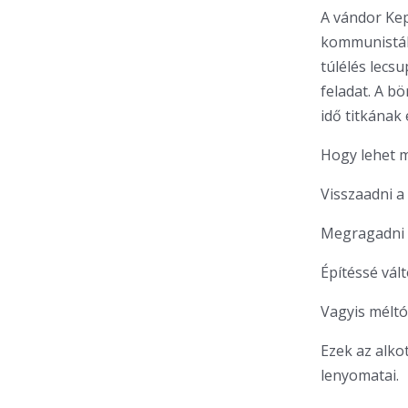
A vándor Kep
kommunisták
túlélés lecsu
feladat. A b
idő titkának
Hogy lehet m
Visszaadni a 
Megragadni a
Építéssé vált
Vagyis méltó
Ezek az alko
lenyomatai.