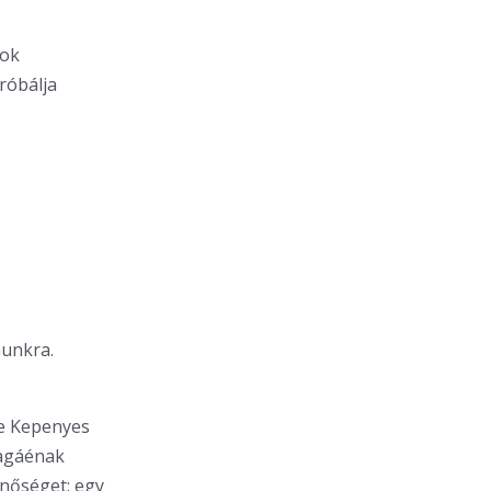
tok
róbálja
munkra.
te Kepenyes
Magáénak
minőséget: egy