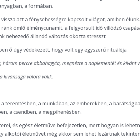
 anyagban, a formában.
 vissza azt a fénysebességre kapcsolt világot, amiben élünk. 
ránk ömlő élménycunamit, a felgyorsult idő villódzó csapása
k nehezedő állandó változás okozta stresszt.
en ő úgy védekezett, hogy volt egy egyszerű rituáléja.
t, három percre abbahagyta, megnézte a naplementét és kívánt v
 a kívánsága valóra válik.
, a teremtésben, a munkában, az emberekben, a barátságba
ben, a csendben, a megpihenésben.
zerei, és egész életműve befejezetlen, mert hogyan is lehet
gy alkotói életművet még akkor sem lehet lezártnak tekinten