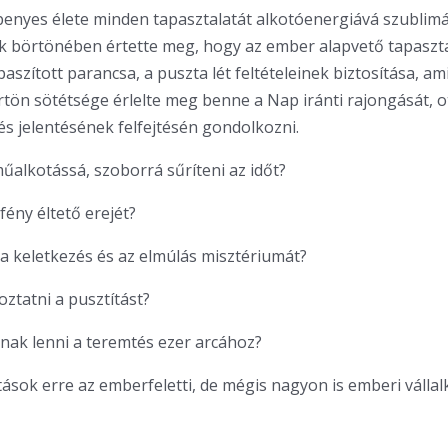
enyes élete minden tapasztalatát alkotóenergiává szublimál
 börtönében értette meg, hogy az ember alapvető tapaszta
paszított parancsa, a puszta lét feltételeinek biztosítása, a
örtön sötétsége érlelte meg benne a Nap iránti rajongását, o
 és jelentésének felfejtésén gondolkozni.
űalkotássá, szoborrá sűríteni az időt?
fény éltető erejét?
 keletkezés és az elmúlás misztériumát?
oztatni a pusztítást?
nak lenni a teremtés ezer arcához?
tások erre az emberfeletti, de mégis nagyon is emberi válla