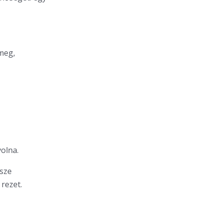
 meg,
volna.
sze
rezet.