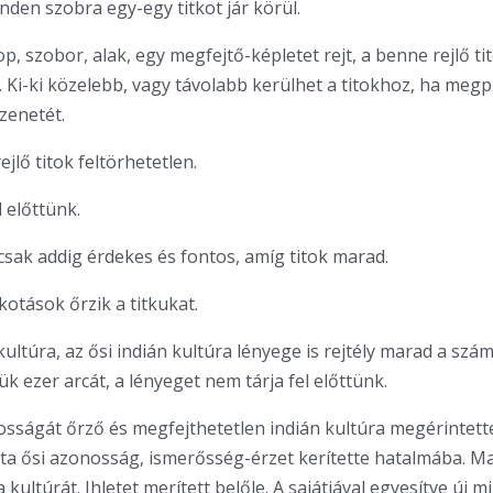
den szobra egy-egy titkot jár körül.
p, szobor, alak, egy megfejtő-képletet rejt, a benne rejlő ti
. Ki-ki közelebb, vagy távolabb kerülhet a titokhoz, ha megp
zenetét.
jlő titok feltörhetetlen.
 előttünk.
 csak addig érdekes és fontos, amíg titok marad.
kotások őrzik a titkukat.
ultúra, az ősi indián kultúra lényege is rejtély marad a szá
k ezer arcát, a lényeget nem tárja fel előttünk.
tosságát őrző és megfejthetetlen indián kultúra megérintet
ajta ősi azonosság, ismerősség-érzet kerítette hatalmába. 
 kultúrát. Ihletet merített belőle. A sajátjával egyesítve új 