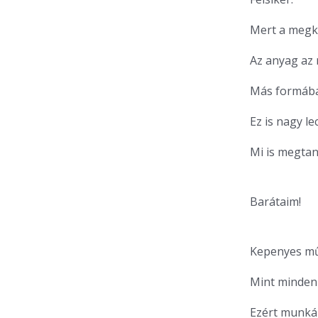
Mert a megkö
Az anyag az 
Más formába
Ez is nagy le
Mi is megtan
Barátaim!
Kepenyes műv
Mint minden 
Ezért munká