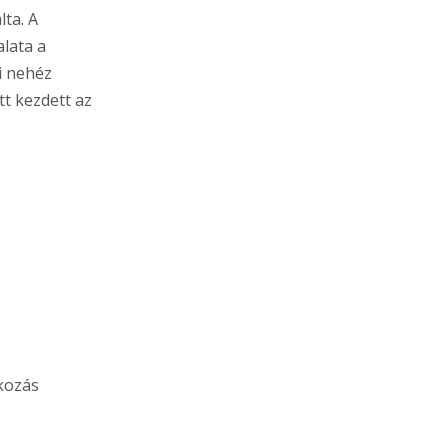
ta. A
lata a
mi nehéz
tt kezdett az
lkozás