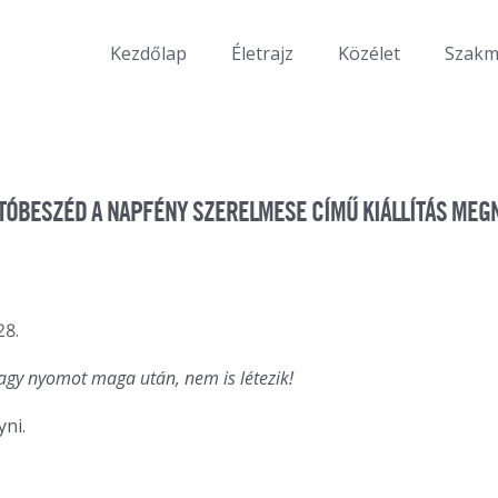
Kezdőlap
Életrajz
Közélet
Szak
ÓBESZÉD A NAPFÉNY SZERELMESE CÍMŰ KIÁLLÍTÁS MEG
28.
agy nyomot maga után, nem is létezik!
ni.