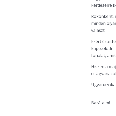
kérdéseire ke
Rokonként, i
minden olyan
választ.
Ezért értett
kapcsolódni h
fonalat, amit
Hiszen a maj
ő. Ugyanazok
Ugyanazokat 
Barátaim!