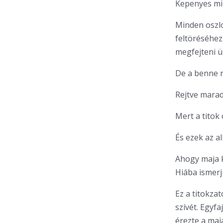
Kepenyes min
Minden oszlo
feltöréséhez
megfejteni ü
De a benne re
Rejtve marad
Mert a titok
És ezek az al
Ahogy maja k
Hiába ismerjü
Ez a titokza
szívét. Egyf
érezte a maja