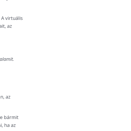
A virtuális
it, az
alamit.
n, az
ne bármit
i, ha az