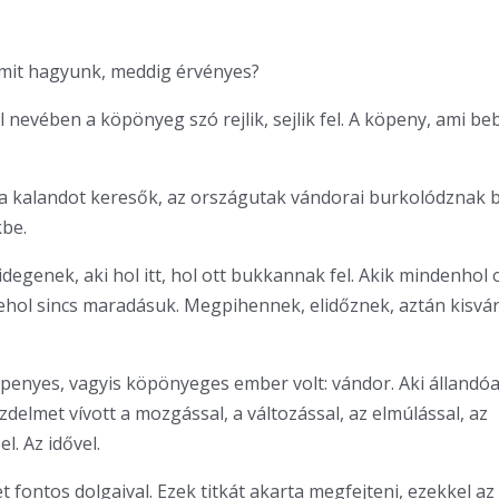
amit hagyunk, meddig érvényes?
nevében a köpönyeg szó rejlik, sejlik fel. A köpeny, ami bebo
a kalandot keresők, az országutak vándorai burkolódznak 
be.
idegenek, aki hol itt, hol ott bukkannak fel. Akik mindenhol
ehol sincs maradásuk. Megpihennek, elidőznek, aztán kisvá
penyes, vagyis köpönyeges ember volt: vándor. Aki állandóa
zdelmet vívott a mozgással, a változással, az elmúlással, az
el. Az idővel.
et fontos dolgaival. Ezek titkát akarta megfejteni, ezekkel az