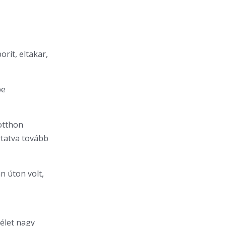
rít, eltakar,
be
 otthon
rtatva tovább
n úton volt,
 élet nagy