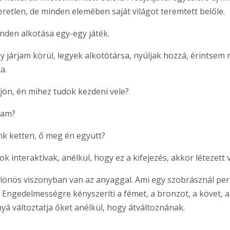
retlen, de minden elemében saját világot teremtett belőle.
den alkotása egy-egy játék.
gy járjam körül, legyek alkotótársa, nyúljak hozzá, érintsem
a.
jön, én mihez tudok kezdeni vele?
tam?
nk ketten, ő meg én együtt?
k interaktívak, anélkül, hogy ez a kifejezés, akkor létezett 
önös viszonyban van az anyaggal. Ami egy szobrásznál per
 Engedelmességre kényszeríti a fémet, a bronzot, a követ, a 
á változtatja őket anélkül, hogy átváltoznának.