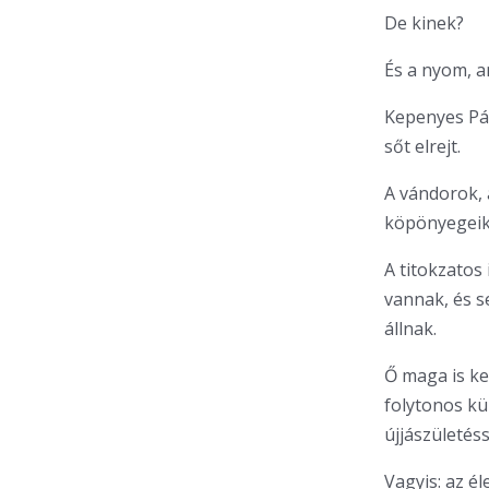
De kinek?
És a nyom, 
Kepenyes Pál 
sőt elrejt.
A vándorok, 
köpönyegeik
A titokzatos 
vannak, és s
állnak.
Ő maga is ke
folytonos kü
újjászületéss
Vagyis: az él