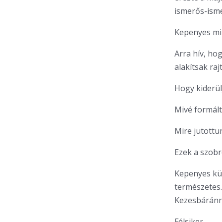
ismerős-isme
Kepenyes min
Arra hív, ho
alakítsak rajt
Hogy kiderül
Mivé formál
Mire jutottu
Ezek a szobro
Kepenyes kül
természetes.
Kezesbáránny
Félsiker.