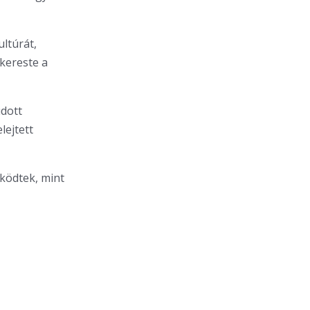
ltúrát,
kereste a
udott
lejtett
ködtek, mint