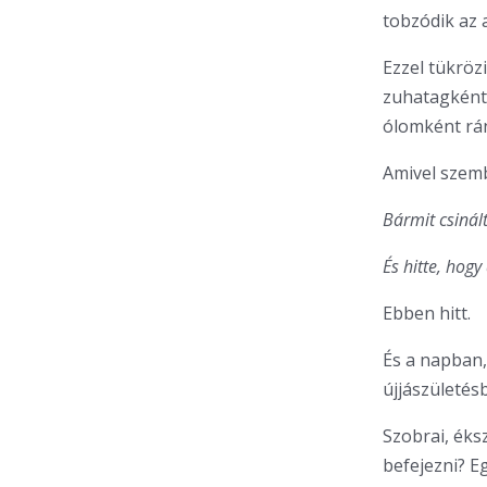
tobzódik az
Ezzel tükrözi
zuhatagként 
ólomként rán
Amivel szemb
Bármit csinál
És hitte, hogy
Ebben hitt.
És a napban
újjászületés
Szobrai, éks
befejezni? E