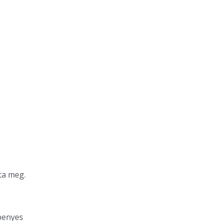
ta meg.
penyes