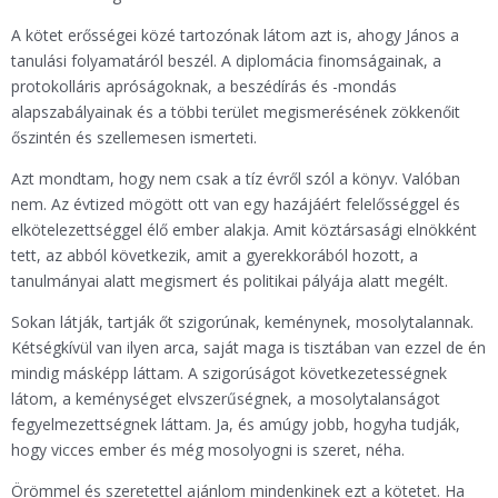
A kötet erősségei közé tartozónak látom azt is, ahogy János a
tanulási folyamatáról beszél. A diplomácia finomságainak, a
protokolláris apróságoknak, a beszédírás és -mondás
alapszabályainak és a többi terület megismerésének zökkenőit
őszintén és szellemesen ismerteti.
Azt mondtam, hogy nem csak a tíz évről szól a könyv. Valóban
nem. Az évtized mögött ott van egy hazájáért felelősséggel és
elkötelezettséggel élő ember alakja. Amit köztársasági elnökként
tett, az abból következik, amit a gyerekkorából hozott, a
tanulmányai alatt megismert és politikai pályája alatt megélt.
Sokan látják, tartják őt szigorúnak, keménynek, mosolytalannak.
Kétségkívül van ilyen arca, saját maga is tisztában van ezzel de én
mindig másképp láttam. A szigorúságot következetességnek
látom, a keménységet elvszerűségnek, a mosolytalanságot
fegyelmezettségnek láttam. Ja, és amúgy jobb, hogyha tudják,
hogy vicces ember és még mosolyogni is szeret, néha.
Örömmel és szeretettel ajánlom mindenkinek ezt a kötetet. Ha