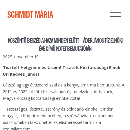
SCHMIDT MÁRIA
KÖSZÖNTŐ BESZÉD A HAZA MINDEN ELŐTT – ÁDER JÁNOS TÍZ ELNÖKI
ÉVE CÍMŰ KÖTET BEMUTATÓJÁN
2025. november 19.
Tisztelt Hölgyeim és Uraim! Tisztelt Köztársasági Elnök
Úr! Kedves János!
Látszólag egy évtizedről szól az a könyv, amit ma bemutatunk. A
2012 és 2022 közötti tíz esztendőről, amelyek alatt hazánk,
Magyarország köztársasági elnöke voltál.
Tisztességes, őszinte, szerény és példaadó elnöke. Minden
magyar, a Kárpát-medencében, a szórványban, öt kontinens
diaszpóráiban köszönettel és elismeréssel tartozik a
szolgálatodért.