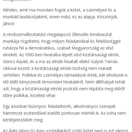
Minden, amit ma mondani fogok a kötet, a személyed és a
munkád laudációjaként, innen indul, ez az alapja. Köszönjük,
János!
A rendszerváltoztatást megalapozó Ellenzéki Kerekasztal
munkája rögzítette, hogy milyen feladatokkal és felelősséggel
ruházza fel a demokratikus, szabad Magyarország az első
elnökét. Az 1990-ben hivatalba lépett első köztársasági elnök,
Göncz Árpád, és a ma az elnöki hivatalt ellátó Sulyok Tamás
ciklusai között a köztársasági elnöki tisztség nem maradt
sértetlen. Politikai és személyes támadások érték, két elnökünk is
idő előtt kényszerült lemondani hivataláról. Nem állíthatjuk tehát
azt, hogy a köztársasági elnöki pozíciót nem tépázta meg időről
időre politikai, közéleti vihar.
Egy azonban bizonyos: feladatkörét, alkotmányos szerepét
harmincöt esztendővel ezelőtt pontosan mérték ki. Az soha nem
kérdőjeleződött meg.
Az Áder János tíz éves szolgálatáról szóló kötet nem is ezt elemzi,