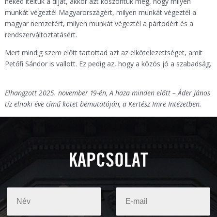
neked ítéltük a díjat, akkor azt köszöntük meg, hogy milyen
munkát végeztél Magyarországért, milyen munkát végeztél a
magyar nemzetért, milyen munkát végeztél a pártodért és a
rendszerváltoztatásért.
Mert mindig szem előtt tartottad azt az elkötelezettséget, amit
Petőfi Sándor is vallott. Ez pedig az, hogy a közös jó a szabadság.
Elhangzott 2025. november 19-én, A haza minden előtt – Áder János
tíz elnöki éve című kötet bemutatóján, a Kertész Imre Intézetben.
KAPCSOLAT