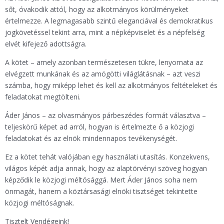
sőt, óvakodik attól, hogy az alkotmányos körülményeket
értelmezze. A legmagasabb szintű eleganciával és demokratikus
jogkövetéssel tekint arra, mint a népképviselet és a népfelség
elvét kifejező adottságra.
A kötet – amely azonban természetesen tükre, lenyomata az
elvégzett munkának és az amögötti világlátásnak – azt veszi
számba, hogy miképp lehet és kell az alkotmányos feltételeket és
feladatokat megtölteni.
Áder János – az olvasmányos párbeszédes formát választva –
teljeskörű képet ad arról, hogyan is értelmezte ő a közjogi
feladatokat és az elnök mindennapos tevékenységét.
Ez a kötet tehát valójában egy használati utasítás. Konzekvens,
világos képét adja annak, hogy az alaptörvényi szöveg hogyan
képződik le közjogi méltósággá. Mert Áder János soha nem
önmagát, hanem a köztársasági elnöki tisztséget tekintette
közjogi méltóságnak.
Tisztelt Vendégeink!