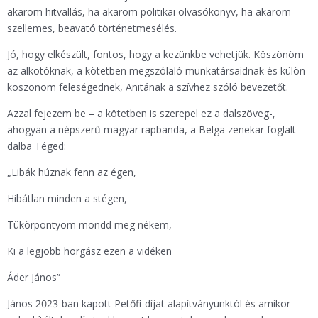
akarom hitvallás, ha akarom politikai olvasókönyv, ha akarom
szellemes, beavató történetmesélés.
Jó, hogy elkészült, fontos, hogy a kezünkbe vehetjük. Köszönöm
az alkotóknak, a kötetben megszólaló munkatársaidnak és külön
köszönöm feleségednek, Anitának a szívhez szóló bevezetőt.
Azzal fejezem be – a kötetben is szerepel ez a dalszöveg-,
ahogyan a népszerű magyar rapbanda, a Belga zenekar foglalt
dalba Téged:
„Libák húznak fenn az égen,
Hibátlan minden a stégen,
Tükörpontyom mondd meg nékem,
Ki a legjobb horgász ezen a vidéken
Áder János”
János 2023-ban kapott Petőfi-díjat alapítványunktól és amikor