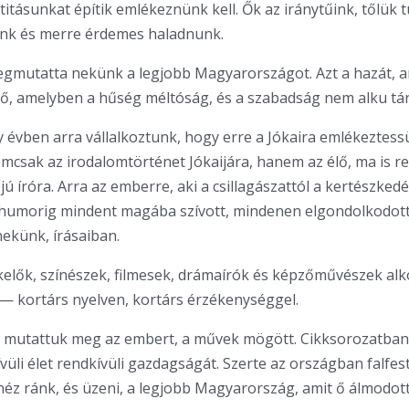
titásunkat építik emlékeznünk kell. Ők az iránytűink, tőlük 
nk és merre érdemes haladnunk.
egmutatta nekünk a legjobb Magyarországot. Azt a hazát, 
, amelyben a hűség méltóság, és a szabadság nem alku tár
y évben arra vállalkoztunk, hogy erre a Jókaira emlékeztess
mcsak az irodalomtörténet Jókaijára, hanem az élő, ma is r
 íróra. Arra az emberre, aki a csillagászattól a kertészkedé
a humorig mindent magába szívott, mindenen elgondolkodott
nekünk, írásaiban.
kelők, színészek, filmesek, drámaírók és képzőművészek alk
t — kortárs nyelven, kortárs érzékenységgel.
n mutattuk meg az embert, a művek mögött. Cikksorozatban
ívüli élet rendkívüli gazdagságát. Szerte az országban falfes
néz ránk, és üzeni, a legjobb Magyarország, amit ő álmodot