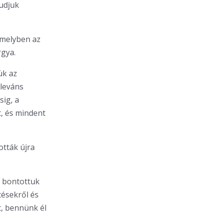
tudjuk
amelyben az
gya.
ük az
eleváns
sig, a
, és mindent
ották újra
 bontottuk
tésekről és
t, bennünk él