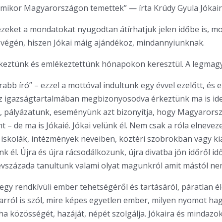
amikor Magyarországon temettek” — írta Krúdy Gyula Jókair
ezeket a mondatokat nyugodtan átírhatjuk jelen időbe is, mo
végén, hiszen Jókai máig ajándékoz, mindannyiunknak.
keztünk és emlékeztettünk hónapokon keresztül. A legmagy
abb író” – ezzel a mottóval indultunk egy évvel ezelőtt, és 
z igazságtartalmában megbizonyosodva érkeztünk ma is id
 pályázatunk, eseményünk azt bizonyítja, hogy Magyarorsz
t – de ma is Jókaié. Jókai velünk él. Nem csak a róla elnevez
 iskolák, intézmények neveiben, köztéri szobrokban vagy ki
nk él. Újra és újra rácsodálkozunk, újra divatba jön időről id
 évszázada tanultunk valami olyat magunkról amit mástól ne
egy rendkívüli ember tehetségéről és tartásáról, páratlan é
arról is szól, mire képes egyetlen ember, milyen nyomot ha
 ha közösségét, hazáját, népét szolgálja. Jókaira és mindazok