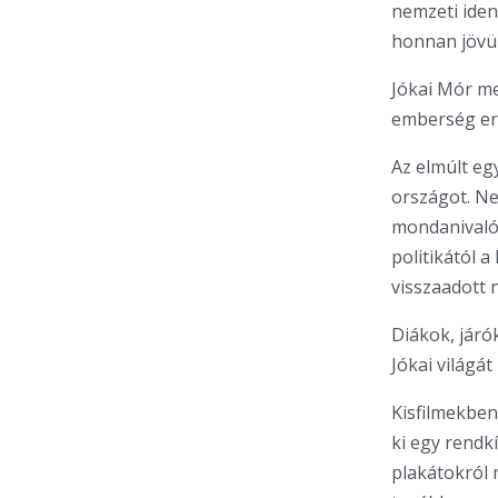
nemzeti iden
honnan jövü
Jókai Mór m
emberség erő
Az elmúlt eg
országot. Ne
mondanivalójú
politikától 
visszaadott 
Diákok, járó
Jókai világá
Kisfilmekbe
ki egy rendk
plakátokról 