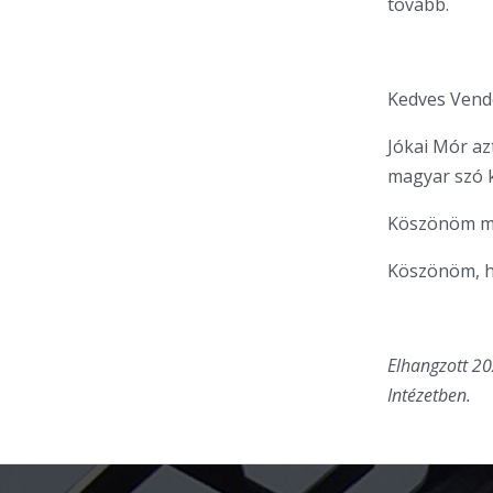
tovább.
Kedves Vend
Jókai Mór az
magyar szó k
Köszönöm min
Köszönöm, h
Elhangzott 20
Intézetben.