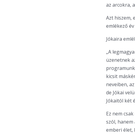
az arcokra, 
Azt hiszem, 
emlékező év 
Jókaira emlé
„A legmagyar
üzenetnek a
programunk,
kicsit máskén
neveiben, az
de Jókai velü
Jókaitól két
Ez nem csak 
szól, hanem 
emberi élet,