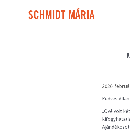
SCHMIDT MÁRIA
K
2026. február
Kedves Állam
„Övé volt k
kifogyhatatl
Ajándékozott