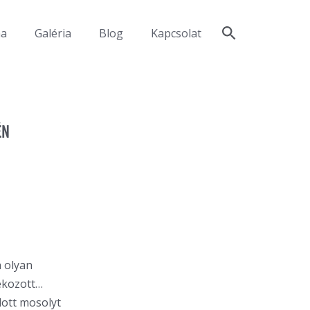
ma
Galéria
Blog
Kapcsolat
ÉN
 olyan
ékozott…
ott mosolyt