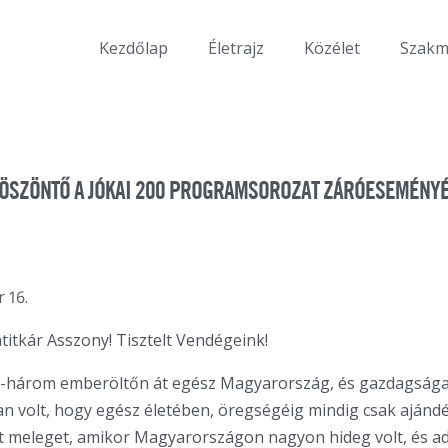
Kezdőlap
Életrajz
Közélet
Szak
ÖSZÖNTŐ A JÓKAI 200 PROGRAMSOROZAT ZÁRÓESEMÉNY
 16.
titkár Asszony! Tisztelt Vendégeink!
ét-három emberöltőn át egész Magyarország, és gazdagsága
an volt, hogy egész életében, öregségéig mindig csak ajánd
 meleget, amikor Magyarországon nagyon hideg volt, és ad