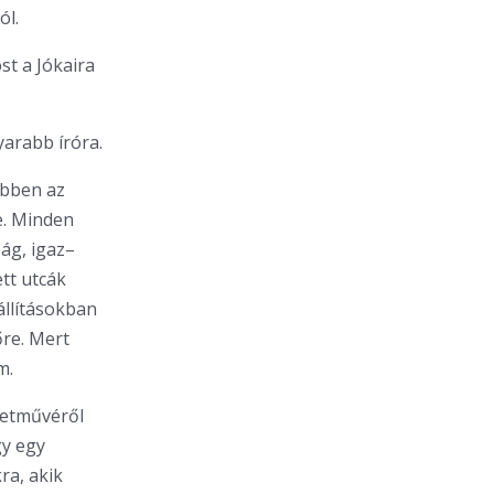
ól.
st a Jókaira
arabb íróra.
ebben az
e. Minden
ág, igaz–
ett utcák
állításokban
őre. Mert
m.
letművéről
gy egy
ra, akik