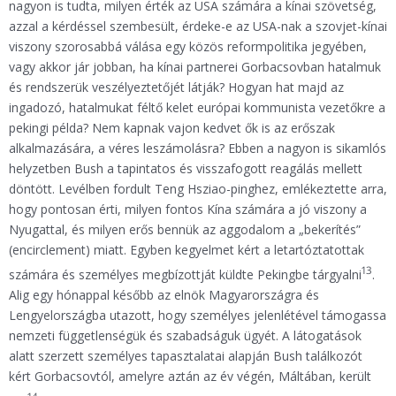
nagyon is tudta, milyen érték az USA számára a kínai szövetség,
azzal a kérdéssel szembesült, érdeke-e az USA-nak a szovjet-kínai
viszony szorosabbá válása egy közös reformpolitika jegyében,
vagy akkor jár jobban, ha kínai partnerei Gorbacsovban hatalmuk
és rendszerük veszélyeztetőjét látják? Hogyan hat majd az
ingadozó, hatalmukat féltő kelet európai kommunista vezetőkre a
pekingi példa? Nem kapnak vajon kedvet ők is az erőszak
alkalmazására, a véres leszámolásra? Ebben a nagyon is sikamlós
helyzetben Bush a tapintatos és visszafogott reagálás mellett
döntött. Levélben fordult Teng Hsziao-pinghez, emlékeztette arra,
hogy pontosan érti, milyen fontos Kína számára a jó viszony a
Nyugattal, és milyen erős bennük az aggodalom a „bekerítés”
(encirclement) miatt. Egyben kegyelmet kért a letartóztatottak
13
számára és személyes megbízottját küldte Pekingbe tárgyalni
.
Alig egy hónappal később az elnök Magyarországra és
Lengyelországba utazott, hogy személyes jelenlétével támogassa
nemzeti függetlenségük és szabadságuk ügyét. A látogatások
alatt szerzett személyes tapasztalatai alapján Bush találkozót
kért Gorbacsovtól, amelyre aztán az év végén, Máltában, került