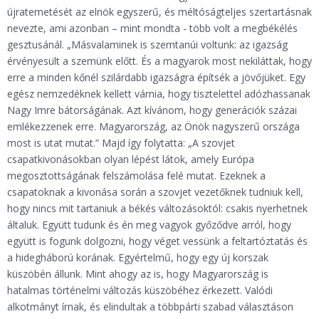
újratemetését az elnök egyszerű, és méltóságteljes szertartásnak
nevezte, ami azonban – mint mondta - több volt a megbékélés
gesztusánál. „Másvalaminek is szemtanúi voltunk: az igazság
érvényesült a szemünk előtt. És a magyarok most nekiláttak, hogy
erre a minden kőnél szilárdabb igazságra építsék a jövőjüket. Egy
egész nemzedéknek kellett várnia, hogy tisztelettel adózhassanak
Nagy Imre bátorságának. Azt kívánom, hogy generációk százai
emlékezzenek erre. Magyarország, az Önök nagyszerű országa
most is utat mutat.” Majd így folytatta: „A szovjet
csapatkivonásokban olyan lépést látok, amely Európa
megosztottságának felszámolása felé mutat. Ezeknek a
csapatoknak a kivonása során a szovjet vezetőknek tudniuk kell,
hogy nincs mit tartaniuk a békés változásoktól: csakis nyerhetnek
általuk. Együtt tudunk és én meg vagyok győződve arról, hogy
együtt is fogunk dolgozni, hogy véget vessünk a feltartóztatás és
a hidegháború korának. Egyértelmű, hogy egy új korszak
küszöbén állunk. Mint ahogy az is, hogy Magyarország is
hatalmas történelmi változás küszöbéhez érkezett. Valódi
alkotmányt írnak, és elindultak a többpárti szabad választáson