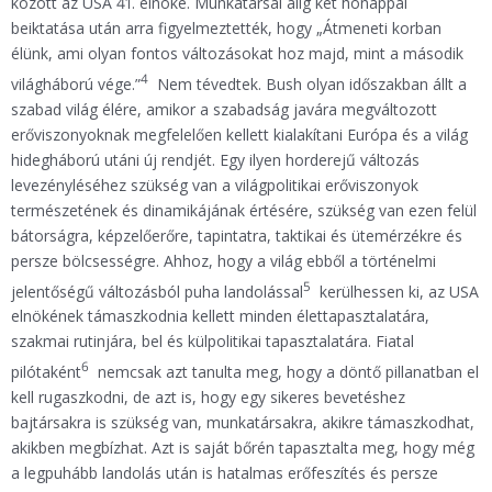
között az USA 41. elnöke. Munkatársai alig két hónappal
beiktatása után arra figyelmeztették, hogy „Átmeneti korban
élünk, ami olyan fontos változásokat hoz majd, mint a második
4
világháború vége.”
Nem tévedtek. Bush olyan időszakban állt a
szabad világ élére, amikor a szabadság javára megváltozott
erőviszonyoknak megfelelően kellett kialakítani Európa és a világ
hidegháború utáni új rendjét. Egy ilyen horderejű változás
levezényléséhez szükség van a világpolitikai erőviszonyok
természetének és dinamikájának értésére, szükség van ezen felül
bátorságra, képzelőerőre, tapintatra, taktikai és ütemérzékre és
persze bölcsességre. Ahhoz, hogy a világ ebből a történelmi
5
jelentőségű változásból puha landolással
kerülhessen ki, az USA
elnökének támaszkodnia kellett minden élettapasztalatára,
szakmai rutinjára, bel és külpolitikai tapasztalatára. Fiatal
6
pilótaként
nemcsak azt tanulta meg, hogy a döntő pillanatban el
kell rugaszkodni, de azt is, hogy egy sikeres bevetéshez
bajtársakra is szükség van, munkatársakra, akikre támaszkodhat,
akikben megbízhat. Azt is saját bőrén tapasztalta meg, hogy még
a legpuhább landolás után is hatalmas erőfeszítés és persze