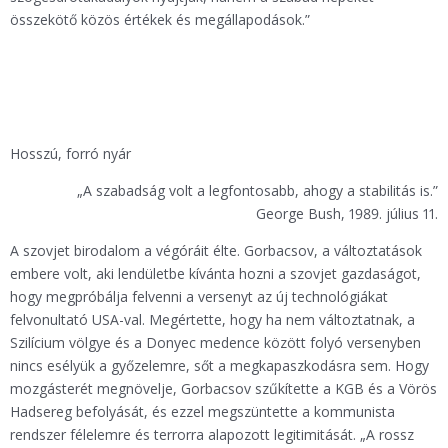
összekötő közös értékek és megállapodások.”
Hosszú, forró nyár
„A szabadság volt a legfontosabb, ahogy a stabilitás is.”
George Bush, 1989. július 11.
A szovjet birodalom a végóráit élte. Gorbacsov, a változtatások
embere volt, aki lendületbe kívánta hozni a szovjet gazdaságot,
hogy megpróbálja felvenni a versenyt az új technológiákat
felvonultató USA-val. Megértette, hogy ha nem változtatnak, a
Szilícium völgye és a Donyec medence között folyó versenyben
nincs esélyük a győzelemre, sőt a megkapaszkodásra sem. Hogy
mozgásterét megnövelje, Gorbacsov szűkítette a KGB és a Vörös
Hadsereg befolyását, és ezzel megszüntette a kommunista
rendszer félelemre és terrorra alapozott legitimitását. „A rossz