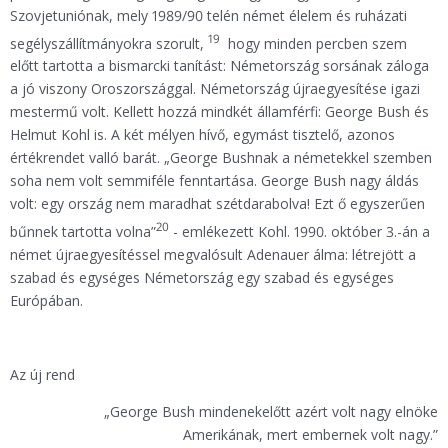
Szovjetuniónak, mely 1989/90 telén német élelem és ruházati
19
segélyszállítmányokra szorult,
hogy minden percben szem
előtt tartotta a bismarcki tanítást: Németország sorsának záloga
a jó viszony Oroszországgal. Németország újraegyesítése igazi
mestermű volt. Kellett hozzá mindkét államférfi: George Bush és
Helmut Kohl is. A két mélyen hívő, egymást tisztelő, azonos
értékrendet valló barát. „George Bushnak a németekkel szemben
soha nem volt semmiféle fenntartása. George Bush nagy áldás
volt: egy ország nem maradhat szétdarabolva! Ezt ő egyszerűen
20
bűnnek tartotta volna”
- emlékezett Kohl. 1990. október 3.-án a
német újraegyesítéssel megvalósult Adenauer álma: létrejött a
szabad és egységes Németország egy szabad és egységes
Európában.
Az új rend
„George Bush mindenekelőtt azért volt nagy elnöke
Amerikának, mert embernek volt nagy.”