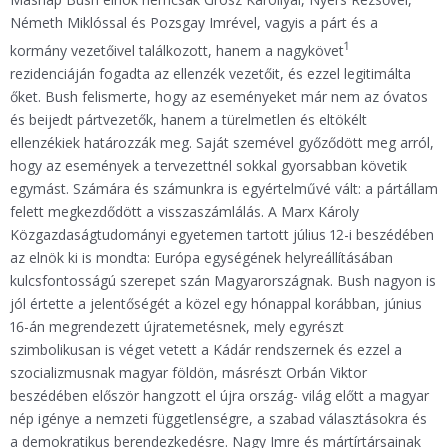
Németh Miklóssal és Pozsgay Imrével, vagyis a párt és a
1
kormány vezetőivel találkozott, hanem a nagykövet
rezidenciáján fogadta az ellenzék vezetőit, és ezzel legitimálta
őket. Bush felismerte, hogy az eseményeket már nem az óvatos
és beijedt pártvezetők, hanem a türelmetlen és eltökélt
ellenzékiek határozzák meg. Saját szemével győződött meg arról,
hogy az események a tervezettnél sokkal gyorsabban követik
egymást. Számára és számunkra is egyértelművé vált: a pártállam
felett megkezdődött a visszaszámlálás. A Marx Károly
Közgazdaságtudományi egyetemen tartott július 12-i beszédében
az elnök ki is mondta: Európa egységének helyreállításában
kulcsfontosságú szerepet szán Magyarországnak. Bush nagyon is
jól értette a jelentőségét a közel egy hónappal korábban, június
16-án megrendezett újratemetésnek, mely egyrészt
szimbolikusan is véget vetett a Kádár rendszernek és ezzel a
szocializmusnak magyar földön, másrészt Orbán Viktor
beszédében először hangzott el újra ország- világ előtt a magyar
nép igénye a nemzeti függetlenségre, a szabad választásokra és
a demokratikus berendezkedésre. Nagy Imre és mártírtársainak