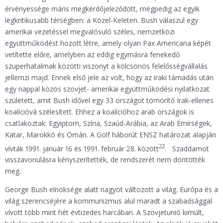
érvényessége máris megkérdőjeleződött, mégpedig az egyik
legkritikusabb térségben: a Közel-Keleten. Bush válaszul egy
amerikai vezetéssel megvalósuló széles, nemzetközi
együttműködést hozott létre, amely olyan Pax Americana képét
vetítette előre, amelyben az eddig egymásra fenekedő
szuperhatalmak közötti viszonyt a kölcsönös felelősségvállalás
jellemzi majd. Ennek első jele az volt, hogy az iraki támadás után
egy nappal közös szovjet- amerikai együttműködési nyilatkozat
született, amit Bush idővel egy 33 országot tömörítő Irak-ellenes
koalícióvá szélesített. Ehhez a koalícióhoz arab országok is
csatlakoztak: Egyiptom, Szíria, Szaúd-Arábia, az Arab Emírségek,
Katar, Marokkó és Omán. A Golf háborút ENSZ határozat alapján
22
vívták 1991. január 16 és 1991. február 28. között
. Szaddamot
visszavonulásra kényszerítették, de rendszerét nem döntötték
meg.
George Bush elnöksége alatt nagyot változott a világ. Európa és a
világ szerencséjére a kommunizmus alul maradt a szabadsággal
vívott több mint hét évtizedes harcában. A Szovjetunió kimúlt,