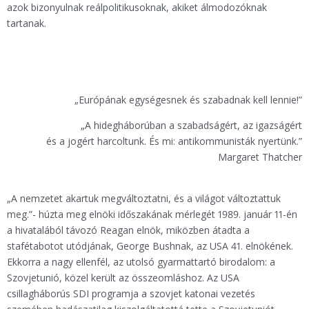
azok bizonyulnak reálpolitikusoknak, akiket álmodozóknak
tartanak.
„Európának egységesnek és szabadnak kell lennie!”
„A hidegháborúban a szabadságért, az igazságért
és a jogért harcoltunk. És mi: antikommunisták nyertünk.”
Margaret Thatcher
„A nemzetet akartuk megváltoztatni, és a világot változtattuk
meg.”- húzta meg elnöki időszakának mérlegét 1989. január 11-én
a hivatalából távozó Reagan elnök, miközben átadta a
stafétabotot utódjának, George Bushnak, az USA 41. elnökének.
Ekkorra a nagy ellenfél, az utolsó gyarmattartó birodalom: a
Szovjetunió, közel került az összeomláshoz. Az USA
csillagháborús SDI programja a szovjet katonai vezetés