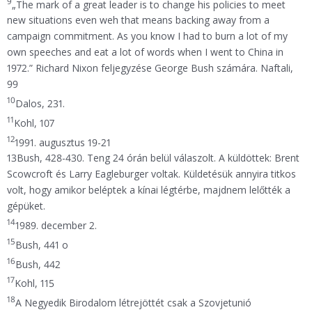
9
„The mark of a great leader is to change his policies to meet
new situations even weh that means backing away from a
campaign commitment. As you know I had to burn a lot of my
own speeches and eat a lot of words when I went to China in
1972.” Richard Nixon feljegyzése George Bush számára. Naftali,
99
10
Dalos, 231.
11
Kohl, 107
12
1991. augusztus 19-21
13Bush, 428-430. Teng 24 órán belül válaszolt. A küldöttek: Brent
Scowcroft és Larry Eagleburger voltak. Küldetésük annyira titkos
volt, hogy amikor beléptek a kínai légtérbe, majdnem lelőtték a
gépüket.
14
1989. december 2.
15
Bush, 441 o
16
Bush, 442
17
Kohl, 115
18
A Negyedik Birodalom létrejöttét csak a Szovjetunió