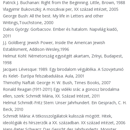
Patrick J. Buchanan: Right from the Beginning. Little, Brown, 1988
Vlagyimir Bukovszkij: A moszkvai per, XX század intézet, 2005
George Bush: All the best. My life in Letters and other
Writings,Touchstone, 2000
Dalos György: Gorbacsov. Ember és hatalom. Napvilág kiadó,
2011
J.J. Goldberg: Jewish Power, Inside the American Jewish
Establisment, Addison-Wesley,1996
Helmut Kohl: Németország egységét akartam, Zrínyi, Budapest,
1998
Jacques Lévesque: 1989. Egy birodalom végjátéka. A Szovjetunió
és Kelet- Európa felszabadulása. Aula, 2001
Thimothy Naftali: George H. W. Bush, Times Books, 2007
Ronald Reagan (1911-2011) Egy vidéki srác a gonosz birodalma
ellen, szerk: Schmidt Mária, XX. Század Intézet, 2011
Helmut Schmidt-Fritz Stern: Unser Jahrhundert. Ein Gesprach, C. H.
Beck, 2010
Schmidt Mária: A titkosszolgálatok kulisszái mögött. Hitek,
ideológiák és hírszerzők a XX. században. XX század intézet, 2006
Hans-Peter Schwarz: Das Gesicht des Jahrhunderts. Monster,