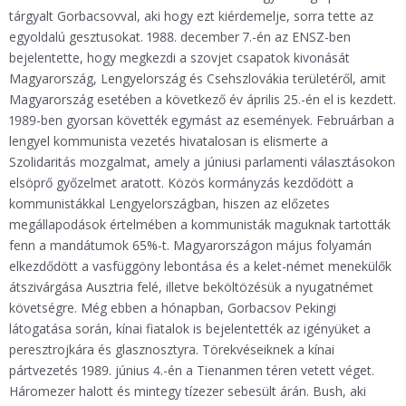
tárgyalt Gorbacsovval, aki hogy ezt kiérdemelje, sorra tette az
egyoldalú gesztusokat. 1988. december 7.-én az ENSZ-ben
bejelentette, hogy megkezdi a szovjet csapatok kivonását
Magyarország, Lengyelország és Csehszlovákia területéről, amit
Magyarország esetében a következő év április 25.-én el is kezdett.
1989-ben gyorsan követték egymást az események. Februárban a
lengyel kommunista vezetés hivatalosan is elismerte a
Szolidaritás mozgalmat, amely a júniusi parlamenti választásokon
elsöprő győzelmet aratott. Közös kormányzás kezdődött a
kommunistákkal Lengyelországban, hiszen az előzetes
megállapodások értelmében a kommunisták maguknak tartották
fenn a mandátumok 65%-t. Magyarországon május folyamán
elkezdődött a vasfüggöny lebontása és a kelet-német menekülők
átszivárgása Ausztria felé, illetve beköltözésük a nyugatnémet
követségre. Még ebben a hónapban, Gorbacsov Pekingi
látogatása során, kínai fiatalok is bejelentették az igényüket a
peresztrojkára és glasznosztyra. Törekvéseiknek a kínai
pártvezetés 1989. június 4.-én a Tienanmen téren vetett véget.
Háromezer halott és mintegy tízezer sebesült árán. Bush, aki