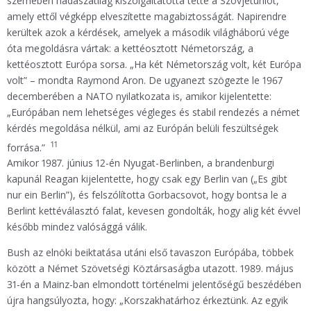
szemében hadászatilag kiszolgáltatottá tette a Szovjetuniót,
amely ettől végképp elveszítette magabiztosságát. Napirendre
kerültek azok a kérdések, amelyek a második világháború vége
óta megoldásra vártak: a kettéosztott Németország, a
kettéosztott Európa sorsa. „Ha két Németország volt, két Európa
volt” – mondta Raymond Aron. De ugyanezt szögezte le 1967
decemberében a NATO nyilatkozata is, amikor kijelentette:
„Európában nem lehetséges végleges és stabil rendezés a német
kérdés megoldása nélkül, ami az Európán belüli feszültségek
11
forrása.”
Amikor 1987. június 12-én Nyugat-Berlinben, a brandenburgi
kapunál Reagan kijelentette, hogy csak egy Berlin van („Es gibt
nur ein Berlin”), és felszólította Gorbacsovot, hogy bontsa le a
Berlint kettéválasztó falat, kevesen gondolták, hogy alig két évvel
később mindez valósággá válik.
Bush az elnöki beiktatása utáni első tavaszon Európába, többek
között a Német Szövetségi Köztársaságba utazott. 1989. május
31-én a Mainz-ban elmondott történelmi jelentőségű beszédében
újra hangsúlyozta, hogy: „Korszakhatárhoz érkeztünk. Az egyik