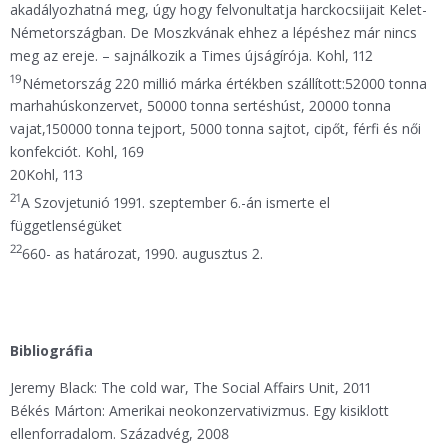
akadályozhatná meg, úgy hogy felvonultatja harckocsiijait Kelet-
Németországban. De Moszkvának ehhez a lépéshez már nincs
meg az ereje. – sajnálkozik a Times újságírója. Kohl, 112
19
Németország 220 millió márka értékben szállított:52000 tonna
marhahúskonzervet, 50000 tonna sertéshúst, 20000 tonna
vajat,150000 tonna tejport, 5000 tonna sajtot, cipőt, férfi és női
konfekciót. Kohl, 169
20Kohl, 113
21
A Szovjetunió 1991. szeptember 6.-án ismerte el
függetlenségüket
22
660- as határozat, 1990. augusztus 2.
Bibliográfia
Jeremy Black: The cold war, The Social Affairs Unit, 2011
Békés Márton: Amerikai neokonzervativizmus. Egy kisiklott
ellenforradalom. Századvég, 2008