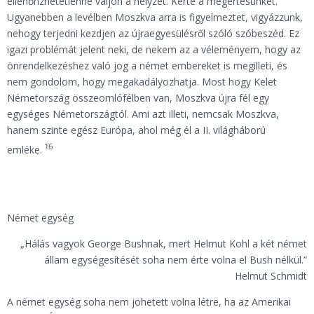
ellenőrizhetetlenné váljon a helyzet. Kérte a megértésünket.
Ugyanebben a levélben Moszkva arra is figyelmeztet, vigyázzunk,
nehogy terjedni kezdjen az újraegyesülésről szóló szóbeszéd. Ez
igazi problémát jelent neki, de nekem az a véleményem, hogy az
önrendelkezéshez való jog a német embereket is megilleti, és
nem gondolom, hogy megakadályozhatja. Most hogy Kelet
Németország összeomlófélben van, Moszkva újra fél egy
egységes Németországtól. Ami azt illeti, nemcsak Moszkva,
hanem szinte egész Európa, ahol még él a II. világháború
16
emléke.
Német egység
„Hálás vagyok George Bushnak, mert Helmut Kohl a két német
állam egységesítését soha nem érte volna el Bush nélkül.”
Helmut Schmidt
A német egység soha nem jöhetett volna létre, ha az Amerikai