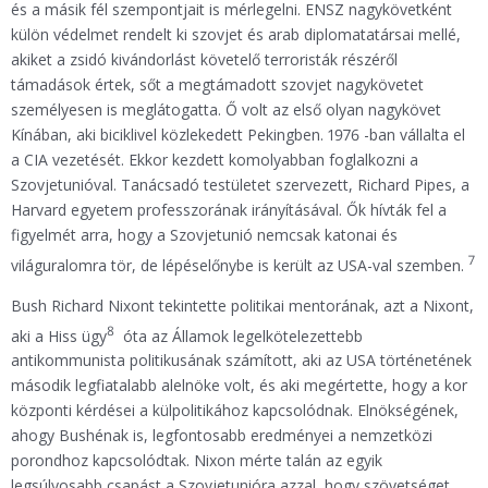
és a másik fél szempontjait is mérlegelni. ENSZ nagykövetként
külön védelmet rendelt ki szovjet és arab diplomatatársai mellé,
akiket a zsidó kivándorlást követelő terroristák részéről
támadások értek, sőt a megtámadott szovjet nagykövetet
személyesen is meglátogatta. Ő volt az első olyan nagykövet
Kínában, aki biciklivel közlekedett Pekingben. 1976 -ban vállalta el
a CIA vezetését. Ekkor kezdett komolyabban foglalkozni a
Szovjetunióval. Tanácsadó testületet szervezett, Richard Pipes, a
Harvard egyetem professzorának irányításával. Ők hívták fel a
figyelmét arra, hogy a Szovjetunió nemcsak katonai és
7
világuralomra tör, de lépéselőnybe is került az USA-val szemben.
Bush Richard Nixont tekintette politikai mentorának, azt a Nixont,
8
aki a Hiss ügy
óta az Államok legelkötelezettebb
antikommunista politikusának számított, aki az USA történetének
második legfiatalabb alelnöke volt, és aki megértette, hogy a kor
központi kérdései a külpolitikához kapcsolódnak. Elnökségének,
ahogy Bushénak is, legfontosabb eredményei a nemzetközi
porondhoz kapcsolódtak. Nixon mérte talán az egyik
legsúlyosabb csapást a Szovjetunióra azzal, hogy szövetséget