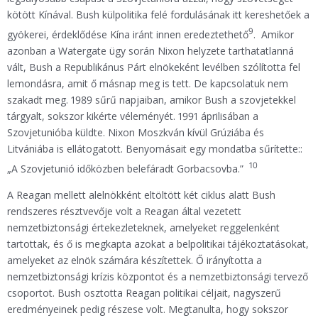
kötött Kínával. Bush külpolitika felé fordulásának itt kereshetőek a
9
gyökerei, érdeklődése Kína iránt innen eredeztethető
. Amikor
azonban a Watergate ügy során Nixon helyzete tarthatatlanná
vált, Bush a Republikánus Párt elnökeként levélben szólította fel
lemondásra, amit ő másnap meg is tett. De kapcsolatuk nem
szakadt meg. 1989 sűrű napjaiban, amikor Bush a szovjetekkel
tárgyalt, sokszor kikérte véleményét. 1991 áprilisában a
Szovjetunióba küldte. Nixon Moszkván kívül Grúziába és
Litvániába is ellátogatott. Benyomásait egy mondatba sűrítette::
10
„A Szovjetunió időközben belefáradt Gorbacsovba.”
A Reagan mellett alelnökként eltöltött két ciklus alatt Bush
rendszeres résztvevője volt a Reagan által vezetett
nemzetbiztonsági értekezleteknek, amelyeket reggelenként
tartottak, és ő is megkapta azokat a belpolitikai tájékoztatásokat,
amelyeket az elnök számára készítettek. Ő irányította a
nemzetbiztonsági krízis központot és a nemzetbiztonsági tervező
csoportot. Bush osztotta Reagan politikai céljait, nagyszerű
eredményeinek pedig részese volt. Megtanulta, hogy sokszor