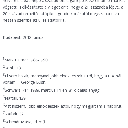
helyére szabad népek, szabad országai léptek. Az elnök jó munkát
végzett. Felkészítette a világot arra, hogy a 21. századba lépve, a
20. század terheitől, utópikus gondolkodásától megszabadulva
nézzen szembe az új feladatokkal.
Budapest, 2012 június
1
Mark Palmer 1986-1990
2
Kohl, 113
3
El sem hiszik, mennyivel jobb elnök leszek attól, hogy a CIA-nál
voltam. – George Bush.
4
Schwarz, 714. 1989. március 14-én. 31 oldalas anyag
5
Naftali, 139
6
Azt hiszem, jobb elnök leszek attól, hogy megjártam a háborút.
7
Naftali, 32
8
Schmidt Mária, id. mű.