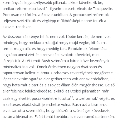
kormányzás legveszélyesebb pillanata akkor következik be,
amikor reformokba kezd.” –figyelmeztetett Alexis de Tocqueville.
Pontosan ez történt a Szovjetunióban. A gorbacsovi reformok
teljesen szétzilálták és végképp működésképtelenné tették a
szovjet rendszert.
Az összeomlás ténye tehát nem volt többé kérdés, de nem volt
mindegy, hogy mekkora robajjal megy majd végbe, kit és mit
temet maga alá, és hogy meddig tart. Birodalmak felbomlása
legalább annyi vért és szenvedést szokott követelni, mint
létrejöttük. A tét tehát Bush számára a káros következmények
minimalizálása volt. Ennek érdekében nagyon óvatosan és
tapintatosan kellett eljárnia. Gorbacsov tekintélyének megőrzése,
lépéseinek támogatása elengedhetetlen volt annak érdekében,
hogy hatalmát a párt és a szovjet állam élén megőrizhesse. Belső
ellenfeleinek felülkerekedése, akiktől az utolsó pillanatban már
12
csak egy elvetélt puccskísérletre futotta
, a „reformok” végét, és
a szétesés elodázását jelenthette volna. Bush azt a bismarcki
elvet tartotta szem előtt, hogy: először a szükséges következik,
aztán a kívánatos. Ezért tehát továbbra is egyenrangú partnerként