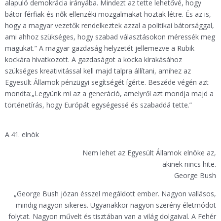
alapuló demokrácia irányába. Mindezt az tette lehetővé, hogy
bátor férfiak és nők ellenzéki mozgalmakat hoztak létre. És az is,
hogy a magyar vezetők rendelkeztek azzal a politikai bátorsággal,
ami ahhoz szükséges, hogy szabad választásokon méressék meg
magukat.” A magyar gazdaság helyzetét jellemezve a Rubik
kockára hivatkozott. A gazdaságot a kocka kirakásához
szükséges kreativitással kell majd talpra állítani, amihez az
Egyesült Államok pénzügyi segítségét ígérte. Beszéde végén azt
mondta:„Legyünk mi az a generáció, amelyről azt mondja majd a
történetírás, hogy Európát egységessé és szabaddá tette.”
A 41. elnök
Nem lehet az Egyesült Államok elnöke az,
akinek nincs hite.
George Bush
„George Bush józan ésszel megáldott ember. Nagyon vallásos,
mindig nagyon sikeres. Ugyanakkor nagyon szerény életmódot
folytat. Nagyon művelt és tisztában van a világ dolgaival. A Fehér