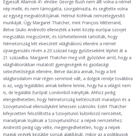
Egyesült Államok 41. elnöke: George Bush nem állt volna a német
nép mellé, és nem támogatta, szorgalmazta, és segítette volna
az egység megvalósítójának: Helmut Kohlnak nemzetegyesítő
munkáját. Úgy Margaret Thatcher, mint François Mitterrand,
illetve Giulio Andreotti ellenezték a kelet-közép-európai szovjet
megszállás megszűntét, és tűrhetetlennek tartották, hogy
Németország két elvesztett világháború ellenére a német
újraegyesülés révén a 20 század nagy győzteseként léphet át a
21. századba. Margaret Thatcher meg volt győződve arról, hogy a
világháborúkban mutatott gyengeségeik és gazdasági
sebezhetőségük ellenére, illetve dacára annak, hogy a brit
világbirodalom már régen semmivé vált, a dolgok rendje továbbra
is az, vagy legalábbis annak kellene lennie, hogy ha a világot nem
is, de legalább Európát Londonból irányítják. Ahhoz pedig
elengedhetetlen, hogy Németország kettéosztott maradjon és a
Szovjetunióval ellensúlyként lehessen számolni. Ezért Thatcher
kifejezetten felszólította a Szovjetunió különböző nemzeteit,
maradjanak lojálisak a Szovjetunióhoz: a népek nemzetéhez.
Andreotti pedig úgy vélte, megengedhetetlen, hogy a népek
maguk vegyék kezükbe sorsuk alakítását, mikor az a politikusok