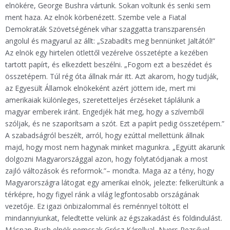
elnökére, George Bushra vártunk. Sokan voltunk és senki sem
ment haza. Az elnök körbenézett. Szembe vele a Fiatal
Demokraták Szövetségének vihar szaggatta transzparensén
angolul és magyarul az állt: „Szabadíts meg bennünket Jaltától!”
Az elnök egy hirtelen ötlettől vezérelve összetépte a kezében
tartott papírt, és elkezdett beszélni. „Fogom ezt a beszédet és
összetépem. Túl rég óta állnak már itt. Azt akarom, hogy tudják,
az Egyesült Államok elnökeként azért jöttem ide, mert mi
amerikaiak különleges, szeretetteljes érzéseket táplálunk a
magyar emberek iránt. Engedjék hát meg, hogy a szívemből
szóljak, és ne szaporítsam a szót. Ezt a papírt pedig összetépem.”
A szabadságról beszélt, arról, hogy ezúttal mellettünk állnak
majd, hogy most nem hagynak minket magunkra. „Együtt akarunk
dolgozni Magyarországgal azon, hogy folytatódjanak a most
zajló változások és reformok.”– mondta. Maga az a tény, hogy
Magyarországra látogat egy amerikai elnök, jelezte: felkerültünk a
térképre, hogy figyel ránk a világ legfontosabb országának
vezetője. Ez igazi önbizalommal és reménnyel töltött el
mindannyiunkat, feledtette velünk az égszakadást és földindulást.
Másnap Bush elnök nemcsak Grósz Károllyal, Nyers Rezsővel,