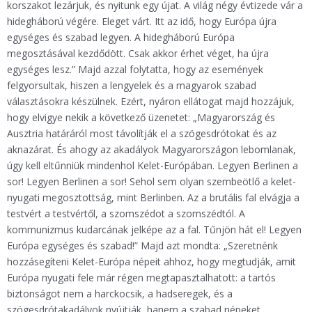
korszakot lezárjuk, és nyitunk egy újat. A világ négy évtizede vár a
hidegháború végére. Eleget várt. Itt az idő, hogy Európa újra
egységes és szabad legyen. A hidegháború Európa
megosztásával kezdődött. Csak akkor érhet véget, ha újra
egységes lesz.” Majd azzal folytatta, hogy az események
felgyorsultak, hiszen a lengyelek és a magyarok szabad
választásokra készülnek. Ezért, nyáron ellátogat majd hozzájuk,
hogy elvigye nekik a következő üzenetet: „Magyarország és
Ausztria határáról most távolítják el a szögesdrótokat és az
aknazárat. És ahogy az akadályok Magyarországon lebomlanak,
úgy kell eltűnniük mindenhol Kelet-Európában. Legyen Berlinen a
sor! Legyen Berlinen a sor! Sehol sem olyan szembeötlő a kelet-
nyugati megosztottság, mint Berlinben. Az a brutális fal elvágja a
testvért a testvértől, a szomszédot a szomszédtól. A
kommunizmus kudarcának jelképe az a fal. Tűnjön hát el! Legyen
Európa egységes és szabad!” Majd azt mondta: „Szeretnénk
hozzásegíteni Kelet-Európa népeit ahhoz, hogy megtudják, amit
Európa nyugati fele már régen megtapasztalhatott: a tartós
biztonságot nem a harckocsik, a hadseregek, és a
szögesdrótakadályok nyújtják, hanem a szabad népeket