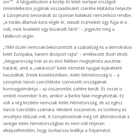
14
sor
. A tárgyalásokon a közép és kelet európai országok
önrendelkezési jogának visszaadásáért cserébe kilátásba helyezte
a Szovjetunió bevonását az újonnan kialakuló nemzetközi rendbe.
„A totális államok kora végét ér, elavult eszméiket úgy fújja el a
szél, mint leveleket egy kiszáradt fáról.” – jegyezte meg a
találkozó végén.
„1989 őszén nemcsak beköszöntött a szabadság és a demokrácia
kelet Európába, hanem átsöpört rajta” – emlékezett Bush elnök.
„Magyarország már az év első felében megnyitotta ausztriai
határát, amit a „vakációzó” kelet németek nyugati kijáratként
használtak. Ennek következtében, Kelet Németország is – a
szovjetek Varsói szerződésbe szervezett országainak
koronagyémántja – az összeomlás szélére került. És össze is
omlott november 9-én, amikor a Berlini falat megnyitották. Ez
volt a vég kezdete nemcsak Kelet-Németország, de az egész
Varsói Szerződés számára. Mindent összevetve, ez törékeny és
veszélyes időszak volt. A Szovjetuniónak még ott állomásoztak a
seregei Kelet-Németországban és nem volt teljesen
elképzelhetetlen, hogy Gorbacsov leállítja a folyamatot.