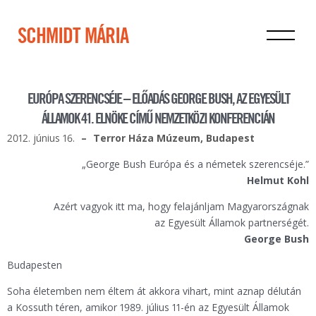
SCHMIDT MÁRIA
EURÓPA SZERENCSÉJE – ELŐADÁS GEORGE BUSH, AZ EGYESÜLT
ÁLLAMOK 41. ELNÖKE CÍMŰ NEMZETKÖZI KONFERENCIÁN
2012. június 16.
Terror Háza Múzeum, Budapest
„George Bush Európa és a németek szerencséje.”
Helmut Kohl
Azért vagyok itt ma, hogy felajánljam Magyarországnak
az Egyesült Államok partnerségét.
George Bush
Budapesten
Soha életemben nem éltem át akkora vihart, mint aznap délután
a Kossuth téren, amikor 1989. július 11-én az Egyesült Államok