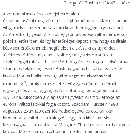
George W. Bush az USA 43. elnöke
A kommunizmus és a szovjet birodalom
összeomlásával megszűnt a II. világháború után kialakult bipoláris
világ, mely a két szuperhatalom közötti erőegyensúlyon alapult.
Az Amerikai Egyesült Államok egyeduralkodóvá vált a nemzetközi
politikai erőtérben, és így lehetőséget kapott arra, hogy az általa
képviselt értékrendnek megfelelően alakítsa ki az új rendet.
Kivételes történelmi pillanat volt ez, mely szinte korlátlan
felelősséggel ruházta fel az USA-t. A győzelem ugyanis elsősorban
feladat és felelősség. Ezzel Bush nagyon is tisztában volt. Ezért
lassította a balti államok függetlenségét és elszakadását
21
mindaddig
, amíg nem született végleges döntés a német
egységről és az új, egységes Németország betagolódásáról a
NATO-ba. Miközben a világ és az Egyesült Államok elnöke az
európai változásokkal foglalkozott, Szaddam Husszein 1990.
augusztus 2.-án 120 ezer fős hadseregével és 850 tankkal
lerohanta Kuvaitot. „Ha Irak győz, egyetlen kis állam sincs
biztonságban” – mutatott rá Margaret Thatcher arra, mi is forgott
kockán. Még ki sem alakult az új amerikai rend, annak