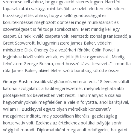
szerencse kell ahhoz, hogy egy akció sikeres legyen. Harctéri
tapasztalatai csakúgy, mint később az üzleti életben elért sikerei
hozzásegítették ahhoz, hogy a kellő gondossággal és
körültekintéssel meghozott döntései mögé munkatársait és
szövetségeseit is fel tudja sorakoztatni. Mert mindig kell egy
csapat. És neki kiváló csapata volt. Nemzetbiztonsági tanácsadója
Brent Scowcroft, külügyminisztere James Baker, védelmi
minisztere Dick Cheney és a vezérkari főnöke Colin Powell a
legjobbak közül valók voltak, és jól kijöttek egymással. „Mindig
felnéztem George Bushra, mert hosszú távra tervezett.” - mondta
róla James Baker, akivel életre szóló barátság kötötte össze.
George Bush második világháborús veterán volt. 18 évesen vállalt
katonai szolgálatot a haditengerészetnél, melynek legfiatalabb
pilótájaként 58 bevetésben vett részt. Tanulmányait a családi
hagyományoknak megfelelően a Yale-n folytatta, ahol barátjával,
Willam F. Buckleyvel együtt olyan mérsékelt konzervatív
mozgalmat indított, mely szociálisan liberális, gazdaságilag
konzervatív volt. Ezekhez az értékekhez politikai pályája során
végig hű maradt. Diplomataként megtanult odafigyelni, hallgatni