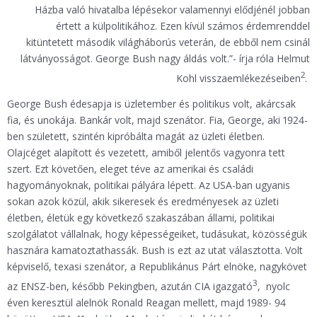
Házba való hivatalba lépésekor valamennyi elődjénél jobban
értett a külpolitikához. Ezen kívül számos érdemrenddel
kitüntetett második világháborús veterán, de ebből nem csinál
látványosságot. George Bush nagy áldás volt.”- írja róla Helmut
2
Kohl visszaemlékezéseiben
.
George Bush édesapja is üzletember és politikus volt, akárcsak
fia, és unokája. Bankár volt, majd szenátor. Fia, George, aki 1924-
ben született, szintén kipróbálta magát az üzleti életben.
Olajcéget alapított és vezetett, amiből jelentős vagyonra tett
szert. Ezt követően, eleget téve az amerikai és családi
hagyományoknak, politikai pályára lépett. Az USA-ban ugyanis
sokan azok közül, akik sikeresek és eredményesek az üzleti
életben, életük egy következő szakaszában állami, politikai
szolgálatot vállalnak, hogy képességeiket, tudásukat, közösségük
hasznára kamatoztathassák. Bush is ezt az utat választotta. Volt
képviselő, texasi szenátor, a Republikánus Párt elnöke, nagykövet
3
az ENSZ-ben, később Pekingben, azután CIA igazgató
, nyolc
éven keresztül alelnök Ronald Reagan mellett, majd 1989- 94