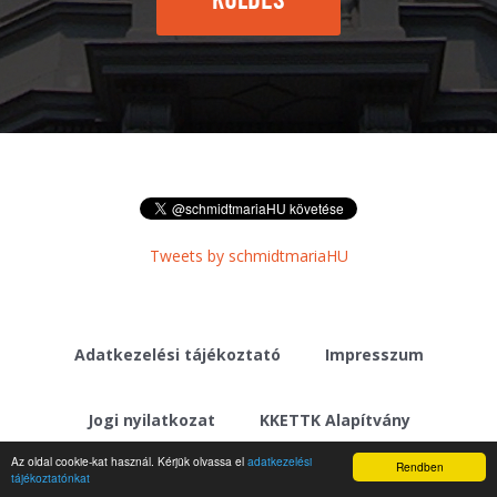
KÜLDÉS
Tweets by schmidtmariaHU
Adatkezelési tájékoztató
Impresszum
Jogi nyilatkozat
KKETTK Alapítvány
Az oldal cookie-kat használ. Kérjük olvassa el
adatkezelési
Rendben
tájékoztatónkat