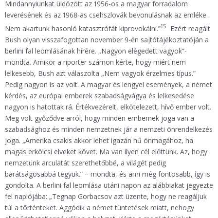
Mindannyiunkat üldözött az 1956-os a magyar forradalom
leverésének és az 1968-as csehszlovák bevonulásnak az emléke.
15
Nem akartunk hasonló katasztrófát kiprovokálni.”
Ezért reagált
Bush olyan visszafogottan november 9-én sajtótájékoztatóján a
berlini fal leomlásának hírére. „Nagyon elégedett vagyok”-
mondta. Amikor a riporter számon kérte, hogy miért nem
lelkesebb, Bush azt válaszolta „Nem vagyok érzelmes típus.”
Pedig nagyon is az volt. A magyar és lengyel események, a német
kérdés, az európai emberek szabadságvágya és lelkesedése
nagyon is hatottak rá. Értékvezérelt, elkötelezett, hívő ember volt.
Meg volt győződve arról, hogy minden embernek joga van a
szabadsághoz és minden nemzetnek jár a nemzeti önrendelkezés
joga. „Amerika csakis akkor lehet igazán hű önmagához, ha
magas erkölcsi elveket követ. Ma van ilyen cél előttünk. Az, hogy
nemzetünk arculatát szerethetőbbé, a világét pedig
barátságosabbá tegyük.” – mondta, és ami még fontosabb, így is
gondolta. A berlini fal leomlása utáni napon az alábbiakat jegyezte
fel naplójába: „Tegnap Gorbacsov azt üzente, hogy ne reagáljuk
túl a történteket. Aggódik a német tüntetések miatt, nehogy