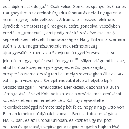
17
és a diplomaták dolga.
Csak Felipe Gonzales spanyol és Charles
Haughey ír miniszterelnök fogadta fenntartás nélkül nyugaton a
német egység bekövetkeztét. A francia elit összes félelme is
újraéledt Németország újraegyesülésére gondolva. Veszélyben
érezték a „grandeur”-t, ami pedig már kétszáz éve csak az ő
képzeletükben létezett. Franciaország és Nagy-Britannia számára
azért is tűnt megemészthetetlennek Németország
újraegyesülése, mert az a Szovjetunió egyetértésével, illetve
18
jelentős meggyengülésével járt együtt.
Milyen világrend lesz az,
ahol Európa közepén egy egységes, erős, gazdaságilag
prosperáló Németország terül el, mely szövetségben áll az USA-
val és jó a viszonya a Szovjetunióval, illetve a helyébe lépő
Oroszországgal? – rémüldöztek. Ellenkezésük azonban a Bush
támogatását élvező Kohl politikai és diplomáciai mesterhúzásai
következtében nem érhettek célt. Kohl úgy egyesítette
rekordsebességgel Németország két felét, hogy a nagy Otto von
Bismarck méltó utódjának bizonyult. Benntartotta országát a
NATO-ban, és az Európai Unióban, és közben úgy nyújtott
politikai és gazdasági segítséget az egyre nagyobb bajban lévő