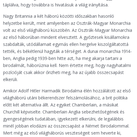
táplálva, hogy továbbra is hivatásuk a világ irányítása.
Nagy Britannia a két háború közötti időszakban hasonló
helyzetbe került, mint amilyenben az Osztrák-Magyar Monarchia
volt az első világháború küszöbén. Az Osztrák-Magyar Monarchia
az első háborúban mindent elvesztett. A győztesek kisállamokra
szabdalták, utódállamait egymás ellen hergelve kiszolgáltatottá
tették, és békétlenül hagyták a térséget. A dunai monarchia 1914-
ben, Anglia pedig 1939-ben hitte azt, ha meg akarja tartani a
birodalmát, háborúznia kell. Nem értette meg, hogy nagyhatalmi
pozícióját csak akkor őrizheti meg, ha az újabb összecsapást
elkerüli.
Amikor Adolf Hitler Harmadik Birodalma élén hozzálátott az első
világháború utáni békerendszer felszámolásához, a brit politika
előtt két alternatíva állt. Az egyiket Chamberlain, a másikat
Churchill képviselte. Chamberlain Anglia sebezhetőségének és
gyengeségének tudatában, igyekezett elkerülni, de legalábbis
minél jobban elodázni az összecsapást a Német Birodalommal.
Mert még az első világháborús veszteségeit sem heverte ki,