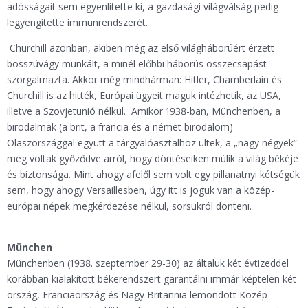
adósságait sem egyenlítette ki, a gazdasági világválság pedig
legyengítette immunrendszerét.
Churchill azonban, akiben még az első világháborúért érzett
bosszúvágy munkált, a minél előbbi háborús összecsapást
szorgalmazta. Akkor még mindhárman: Hitler, Chamberlain és
Churchill is az hitték, Európai ügyeit maguk intézhetik, az USA,
illetve a Szovjetunió nélkül. Amikor 1938-ban, Münchenben, a
birodalmak (a brit, a francia és a német birodalom)
Olaszországgal együtt a tárgyalóasztalhoz ültek, a „nagy négyek”
meg voltak győződve arról, hogy döntéseiken múlik a világ békéje
és biztonsága. Mint ahogy afelől sem volt egy pillanatnyi kétségük
sem, hogy ahogy Versaillesben, úgy itt is joguk van a közép-
európai népek megkérdezése nélkül, sorsukról dönteni.
München
Münchenben (1938. szeptember 29-30) az általuk két évtizeddel
korábban kialakított békerendszert garantálni immár képtelen két
ország, Franciaország és Nagy Britannia lemondott Közép-