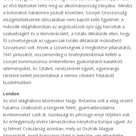
az első lépéseket tette meg az alkotmányosság irányába. Mindez
a bolsevikok hatalomra jutását követően, Szovjet-Oroszország
elszigetelődésének időszakában nem kapott kellő figyelmet. A
második világháborúban az angolszászok újra úgy harcoltak a
szabadságért és a demokráciáért, a totális diktatúrák ellen, hogy
fő szövetségesük az ugyancsak totális diktatúrát működtető
Szovjetunió volt. Ennek a szövetségnek a megkötése pillanatától,
1941 júniusától, visszamenőleg is érvényteleníteniük kellett a
szovjet kommunizmus emberellenes gyakorlatáról kialakított
véleményüket, és Sztálint, rendszerével együtt, egyenrangú
társként kellett prezentálniuk a nemes célokért folytatott
küzdelmükben.
London
Az első világháború kitörésekor Nagy- Britannia volt a világ vezető
hatalma. Uralkodott a tengerek felett, gyarmatbirodalma
kontinenseket szelt át. Gazdasági és pénzügyi ereje teljében volt.
Az erőegyensúly elvére támaszkodva irányította Európa ügyeit. Az
új Német Császárság azonban, mely az Osztrák-Magyar
Monarchiát, majd Franciaországot is legyűrte, veszélyeztette