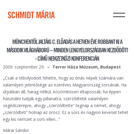
SCHMIDT MÁRIA
MÜNCHENTŐL JALTÁIG C. ELŐADÁS A HETVEN ÉVE ROBBANT KI A
MÁSODIK VILÁGHÁBORÚ – MINDEN LENGYELORSZÁGBAN KEZDŐDÖTT
- CÍMŰ NEMZETKÖZI KONFERENCIÁN
2009. szeptember 29.
Terror Háza Múzeum, Budapest
„Csak a tébolyodott hihette, hogy az óriás népek számára van
valamilyen jelentősége az ezeréves Magyarország sorsának. Ha
útjukban áll, harag nélkül, közömbösen eltapossák; ha éppen
használni tudják egy pillanatra, szerződtetik valamilyen
segédszerepre, ahogy „szerződtette” tegnap a német, ahogy
„szerződteti” holnap az orosz. Ez a sors és nagyon keveset tehet
egy kis nemzet a sors ellen…”
Márai Sándor