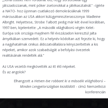
játszadozzanak, mint póker zsetonokkal a játékasztalnál.” –ígérte
a NATO- hoz újonnan csatlakozó demokráciáknak 1999
márciusában az USA akkori külügyminiszterasszonya: Madleine
Albright. Helyettese, Strobe Talbott pedig már két évvel korábban,
1997-ben, kijelentette: „A második világháború végén Kelet-
Európa sok országa majdnem fél évszázadon keresztül Jalta
árnyékában szenvedett. Ez a helynév kódoltan azt fejezte ki, hogy
a nagyhatalmak cinikus áldozatvállalásra kényszerítettek a kis
népeket, amikor azok szabadságát a befolyási övezetek
realitásának rendelték alá.”
Az USA vezetői megkövették az itt élő népeket.
És az angolok?
Elhangzott a
Hetven éve robbant ki a második világháború –
Minden Lengyelországban kezdődött
- című Nemzetközi
konferencián