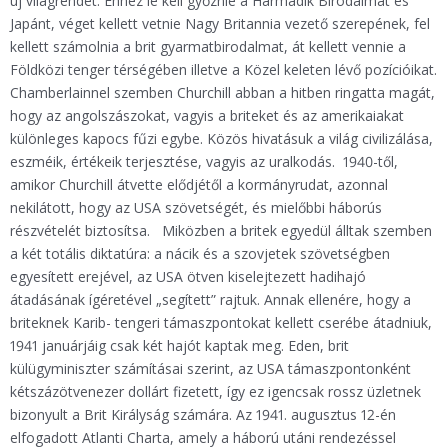
új világrendet. Ehhez le kell győznie a Harmadik Birodalmat és
Japánt, véget kellett vetnie Nagy Britannia vezető szerepének, fel
kellett számolnia a brit gyarmatbirodalmat, át kellett vennie a
Földközi tenger térségében illetve a Közel keleten lévő pozícióikat.
Chamberlainnel szemben Churchill abban a hitben ringatta magát,
hogy az angolszászokat, vagyis a briteket és az amerikaiakat
különleges kapocs fűzi egybe. Közös hivatásuk a világ civilizálása,
eszméik, értékeik terjesztése, vagyis az uralkodás. 1940-től,
amikor Churchill átvette elődjétől a kormányrudat, azonnal
nekilátott, hogy az USA szövetségét, és mielőbbi háborús
részvételét biztosítsa. Miközben a britek egyedül álltak szemben
a két totális diktatúra: a nácik és a szovjetek szövetségben
egyesített erejével, az USA ötven kiselejtezett hadihajó
átadásának ígéretével „segített” rajtuk. Annak ellenére, hogy a
briteknek Karib- tengeri támaszpontokat kellett cserébe átadniuk,
1941 januárjáig csak két hajót kaptak meg. Eden, brit
külügyminiszter számításai szerint, az USA támaszpontonként
kétszázötvenezer dollárt fizetett, így ez igencsak rossz üzletnek
bizonyult a Brit Királyság számára. Az 1941. augusztus 12-én
elfogadott Atlanti Charta, amely a háború utáni rendezéssel