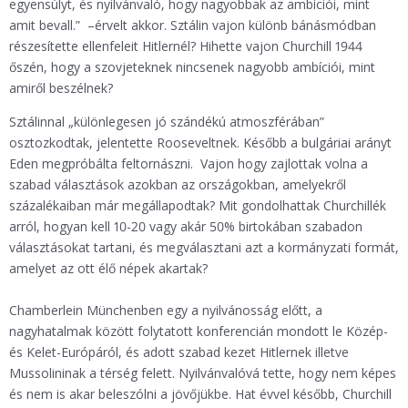
egyensúlyt, és nyilvánvaló, hogy nagyobbak az ambíciói, mint
amit bevall.” –érvelt akkor. Sztálin vajon különb bánásmódban
részesítette ellenfeleit Hitlernél? Hihette vajon Churchill 1944
őszén, hogy a szovjeteknek nincsenek nagyobb ambíciói, mint
amiről beszélnek?
Sztálinnal „különlegesen jó szándékú atmoszférában”
osztozkodtak, jelentette Rooseveltnek. Később a bulgáriai arányt
Eden megpróbálta feltornászni. Vajon hogy zajlottak volna a
szabad választások azokban az országokban, amelyekről
százalékaiban már megállapodtak? Mit gondolhattak Churchillék
arról, hogyan kell 10-20 vagy akár 50% birtokában szabadon
választásokat tartani, és megválasztani azt a kormányzati formát,
amelyet az ott élő népek akartak?
Chamberlein Münchenben egy a nyilvánosság előtt, a
nagyhatalmak között folytatott konferencián mondott le Közép-
és Kelet-Európáról, és adott szabad kezet Hitlernek illetve
Mussolininak a térség felett. Nyilvánvalóvá tette, hogy nem képes
és nem is akar beleszólni a jövőjükbe. Hat évvel később, Churchill