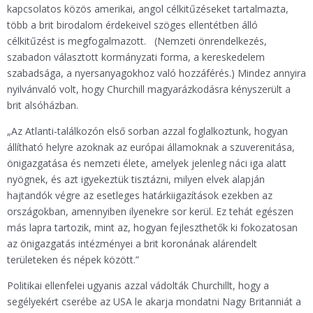
kapcsolatos közös amerikai, angol célkitűzéseket tartalmazta,
több a brit birodalom érdekeivel szöges ellentétben álló
célkitűzést is megfogalmazott. (Nemzeti önrendelkezés,
szabadon választott kormányzati forma, a kereskedelem
szabadsága, a nyersanyagokhoz való hozzáférés.) Mindez annyira
nyilvánvaló volt, hogy Churchill magyarázkodásra kényszerült a
brit alsóházban.
„Az Atlanti-találkozón első sorban azzal foglalkoztunk, hogyan
állítható helyre azoknak az európai államoknak a szuverenitása,
önigazgatása és nemzeti élete, amelyek jelenleg náci iga alatt
nyögnek, és azt igyekeztük tisztázni, milyen elvek alapján
hajtandók végre az esetleges határkiigazítások ezekben az
országokban, amennyiben ilyenekre sor kerül. Ez tehát egészen
más lapra tartozik, mint az, hogyan fejleszthetők ki fokozatosan
az önigazgatás intézményei a brit koronának alárendelt
területeken és népek között.”
Politikai ellenfelei ugyanis azzal vádolták Churchillt, hogy a
segélyekért cserébe az USA le akarja mondatni Nagy Britanniát a