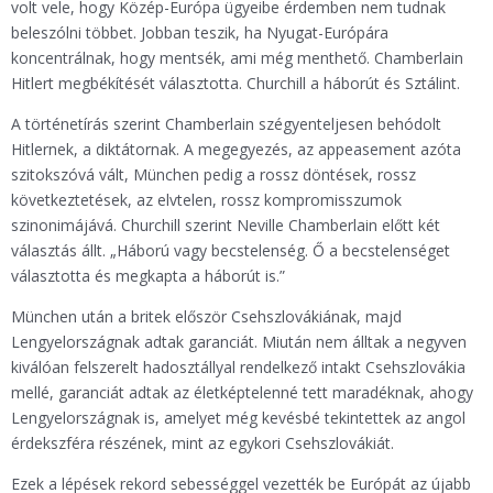
volt vele, hogy Közép-Európa ügyeibe érdemben nem tudnak
beleszólni többet. Jobban teszik, ha Nyugat-Európára
koncentrálnak, hogy mentsék, ami még menthető. Chamberlain
Hitlert megbékítését választotta. Churchill a háborút és Sztálint.
A történetírás szerint Chamberlain szégyenteljesen behódolt
Hitlernek, a diktátornak. A megegyezés, az appeasement azóta
szitokszóvá vált, München pedig a rossz döntések, rossz
következtetések, az elvtelen, rossz kompromisszumok
szinonimájává. Churchill szerint Neville Chamberlain előtt két
választás állt. „Háború vagy becstelenség. Ő a becstelenséget
választotta és megkapta a háborút is.”
München után a britek először Csehszlovákiának, majd
Lengyelországnak adtak garanciát. Miután nem álltak a negyven
kiválóan felszerelt hadosztállyal rendelkező intakt Csehszlovákia
mellé, garanciát adtak az életképtelenné tett maradéknak, ahogy
Lengyelországnak is, amelyet még kevésbé tekintettek az angol
érdekszféra részének, mint az egykori Csehszlovákiát.
Ezek a lépések rekord sebességgel vezették be Európát az újabb