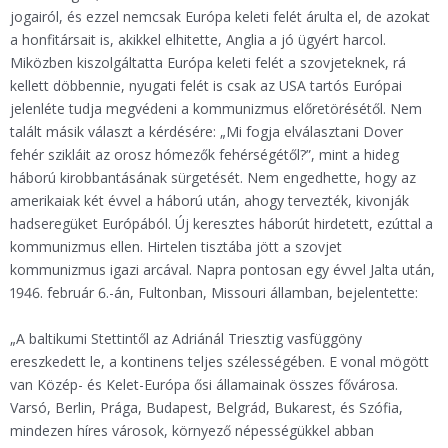
jogairól, és ezzel nemcsak Európa keleti felét árulta el, de azokat
a honfitársait is, akikkel elhitette, Anglia a jó ügyért harcol.
Miközben kiszolgáltatta Európa keleti felét a szovjeteknek, rá
kellett döbbennie, nyugati felét is csak az USA tartós Európai
jelenléte tudja megvédeni a kommunizmus előretörésétől. Nem
talált másik választ a kérdésére: „Mi fogja elválasztani Dover
fehér szikláit az orosz hómezők fehérségétől?”, mint a hideg
háború kirobbantásának sürgetését. Nem engedhette, hogy az
amerikaiak két évvel a háború után, ahogy tervezték, kivonják
hadseregüket Európából. Új keresztes háborút hirdetett, ezúttal a
kommunizmus ellen. Hirtelen tisztába jött a szovjet
kommunizmus igazi arcával. Napra pontosan egy évvel Jalta után,
1946. február 6.-án, Fultonban, Missouri államban, bejelentette:
„A baltikumi Stettintől az Adriánál Triesztig vasfüggöny
ereszkedett le, a kontinens teljes szélességében. E vonal mögött
van Közép- és Kelet-Európa ősi államainak összes fővárosa.
Varsó, Berlin, Prága, Budapest, Belgrád, Bukarest, és Szófia,
mindezen híres városok, környező népességükkel abban