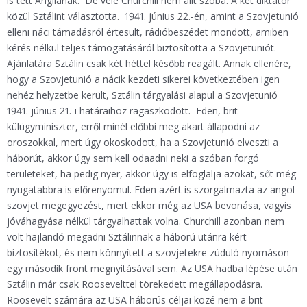
is tett Angliának. De vele Churchill nem állt szóba. A két diktátor
közül Sztálint választotta. 1941. június 22.-én, amint a Szovjetunió
elleni náci támadásról értesült, rádióbeszédet mondott, amiben
kérés nélkül teljes támogatásáról biztosította a Szovjetuniót.
Ajánlatára Sztálin csak két héttel később reagált. Annak ellenére,
hogy a Szovjetunió a nácik kezdeti sikerei következtében igen
nehéz helyzetbe került, Sztálin tárgyalási alapul a Szovjetunió
1941. június 21.-i határaihoz ragaszkodott. Eden, brit
külügyminiszter, erről minél előbbi meg akart állapodni az
oroszokkal, mert úgy okoskodott, ha a Szovjetunió elveszti a
háborút, akkor úgy sem kell odaadni neki a szóban forgó
területeket, ha pedig nyer, akkor úgy is elfoglalja azokat, sőt még
nyugatabbra is előrenyomul. Eden azért is szorgalmazta az angol
szovjet megegyezést, mert ekkor még az USA bevonása, vagyis
jóváhagyása nélkül tárgyalhattak volna. Churchill azonban nem
volt hajlandó megadni Sztálinnak a háború utánra kért
biztosítékot, és nem könnyített a szovjetekre zúduló nyomáson
egy második front megnyitásával sem. Az USA hadba lépése után
Sztálin már csak Roosevelttel törekedett megállapodásra.
Roosevelt számára az USA háborús céljai közé nem a brit