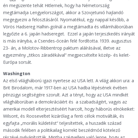
én megüzente tehát Hitlernek, hogy ha Németország
megtámadja Lengyelországot, akkor a Szovjetunió hajlandó
megegyezni a felosztásáról. Nyomatékul, egy nappal később, a
Vörös Hadsereg Halhin-golnál a megtámadta és villámháborúban
legyőzte a 6. japán hadsereget. Ezzel a japán terjeszkedés irányát
is más irányba, a Csendes-óceán felé fordította. 1939. augusztus
23- án, a Molotov-Ribbentrop paktum aláírásával, illetve az
egyezmény „titkos záradékával” megpecsételte közép- és kelet-
Európa sorsát.
Washington
Az első világháború igazi nyertese az USA lett. A világ akkori ura: a
Brit Birodalom, már 1917-ben az USA hadba lépésének évében
pénzügyi segítségére szorult. Azt a tényt, hogy az USA mindkét
világháborúban a demokráciáért és a szabadságért, vagyis az
amerikai modell elterjesztéséért harcolt, hogy háborús elnökeiket:
Wilsont, és Rooseveltet kizárólag a fenti célok motiválták, és
egyfajta „morális küldetést” teljesítettek, a huszadik század
második felében a politikailag korrekt beszédmód kötelező
részévé nyilvánították. Mintha szégyelleni való lenne, hogy az