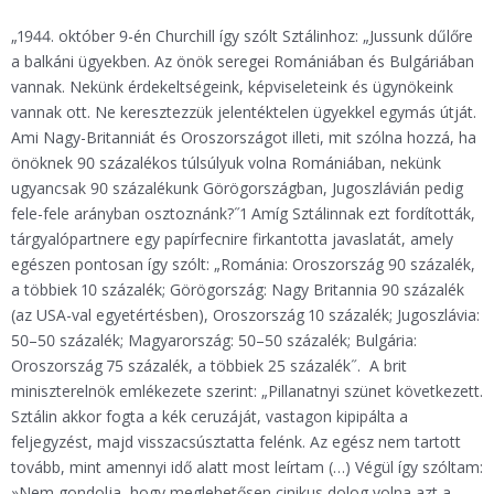
„1944. október 9-én Churchill így szólt Sztálinhoz: „Jussunk dűlőre
a balkáni ügyekben. Az önök seregei Romániában és Bulgáriában
vannak. Nekünk érdekeltségeink, képviseleteink és ügynökeink
vannak ott. Ne keresztezzük jelentéktelen ügyekkel egymás útját.
Ami Nagy-Britanniát és Oroszországot illeti, mit szólna hozzá, ha
önöknek 90 százalékos túlsúlyuk volna Romániában, nekünk
ugyancsak 90 százalékunk Görögországban, Jugoszlávián pedig
fele-fele arányban osztoznánk?˝1 Amíg Sztálinnak ezt fordították,
tárgyalópartnere egy papírfecnire firkantotta javaslatát, amely
egészen pontosan így szólt: „Románia: Oroszország 90 százalék,
a többiek 10 százalék; Görögország: Nagy Britannia 90 százalék
(az USA-val egyetértésben), Oroszország 10 százalék; Jugoszlávia:
50–50 százalék; Magyarország: 50–50 százalék; Bulgária:
Oroszország 75 százalék, a többiek 25 százalék˝. A brit
miniszterelnök emlékezete szerint: „Pillanatnyi szünet következett.
Sztálin akkor fogta a kék ceruzáját, vastagon kipipálta a
feljegyzést, majd visszacsúsztatta felénk. Az egész nem tartott
tovább, mint amennyi idő alatt most leírtam (…) Végül így szóltam:
»Nem gondolja, hogy meglehetősen cinikus dolog volna azt a