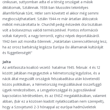
cinikusan, suttyomban adta el a térség országait a másik
diktátornak, Sztálinnak. 1938-ban Mussolini tekintélyes
államférfiúnak tűnt, Hitler sem követett el akkor még semmi
megbocsájthatatlant. Sztálin 1944-re már ártatlan áldozatok
millióit mészároltatta le. Churchill pedig évtizedek óta tisztában
volt a bolsevizmus valódi természetével. Pontos információi
voltak Katynról, a nagy terrorról, egész népek deportálásáról.
1942-ben azt mondta Edennek: „Határtalan szerencsétlenség lesz,
ha az orosz barbárság leigázza Európa ősi államainak kultúráját
és függetlenségét”
Jalta
Az antifasiszta koalíció vezető hatalmai 1945. február. 4 és 12
között Jaltában megegyeztek a Németország legyőzése, és a
nácik által megszállt országok felszabadítása után követendő
közös politikában, a Németország megszállásával összefüggő
ügyek rendezésében, a Lengyelországgal és Jugoszláviával
kapcsolatos kérdésekben, és az ENSZ megalakításában, valamint
abban, (bár ez a közösen kiadott nyilatkozatban nem szerepelt),
hogy a Szovjetunió 2-3 hónappal az európai hadműveletek