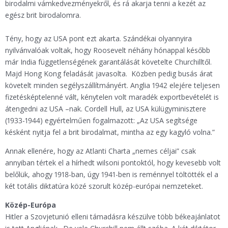
birodalmi vámkedvezményekről, és rá akarja tenni a kezét az
egész brit birodalomra.
Tény, hogy az USA pont ezt akarta. Szándékai olyannyira
nyilvánvalóak voltak, hogy Roosevelt néhány hónappal később
már India függetlenségének garantálását követelte Churchilltől.
Majd Hong Kong feladását javasolta. Közben pedig busás árat
követelt minden segélyszállítmányért. Anglia 1942 elejére teljesen
fizetésképtelenné vált, kénytelen volt maradék exportbevételét is
átengedni az USA –nak. Cordell Hull, az USA külügyminisztere
(1933-1944) egyértelműen fogalmazott: „Az USA segítsége
késként nyitja fel a brit birodalmat, mintha az egy kagyló volna.”
Annak ellenére, hogy az Atlanti Charta „nemes céljai” csak
annyiban tértek el a hírhedt wilsoni pontoktól, hogy kevesebb volt
belőlük, ahogy 1918-ban, úgy 1941-ben is reménnyel töltötték el a
két totális diktatúra közé szorult közép-európai nemzeteket.
Közép-Európa
Hitler a Szovjetunió elleni támadásra készülve több békeajánlatot