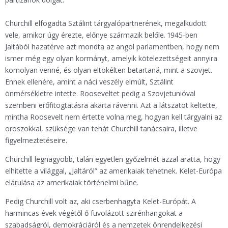
Churchill elfogadta Sztálint tárgyalópartnerének, megalkudott
vele, amikor úgy érezte, előnye származik belőle. 1945-ben
Jaltából hazatérve azt mondta az angol parlamentben, hogy nem
ismer még egy olyan kormányt, amelyik kötelezettségeit annyira
komolyan venné, és olyan eltökélten betartaná, mint a szovjet.
Ennek ellenére, amint a náci veszély elmúlt, Sztálint
önmérsékletre intette. Rooseveltet pedig a Szovjetunióval
szembeni erőfitogtatásra akarta rávenni. Azt a látszatot keltette,
mintha Roosevelt nem értette volna meg, hogyan kell tárgyalni az
oroszokkal, szüksége van tehát Churchill tanácsaira, illetve
figyelmeztetéseire.
Churchill legnagyobb, talán egyetlen győzelmét azzal aratta, hogy
elhitette a világgal, „Jaltáról” az amerikaiak tehetnek. Kelet-Európa
elárulása az amerikaiak történelmi bűne.
Pedig Churchill volt az, aki cserbenhagyta Kelet-Európát. A
harmincas évek végétől ő fuvolázott szirénhangokat a
szabadságról, demokráciáról és a nemzetek önrendelkezési