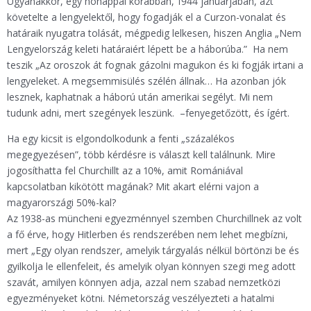
Ugyanakkor, egy hónappal korábban, 1944 januárjában, azt
követelte a lengyelektől, hogy fogadják el a Curzon-vonalat és
határaik nyugatra tolását, mégpedig lelkesen, hiszen Anglia „Nem
Lengyelország keleti határaiért lépett be a háborúba.” Ha nem
teszik „Az oroszok át fognak gázolni magukon és ki fogják irtani a
lengyeleket. A megsemmisülés szélén állnak… Ha azonban jók
lesznek, kaphatnak a háború után amerikai segélyt. Mi nem
tudunk adni, mert szegények leszünk. –fenyegetőzött, és ígért.
Ha egy kicsit is elgondolkodunk a fenti „százalékos
megegyezésen”, több kérdésre is választ kell találnunk. Mire
jogosíthatta fel Churchillt az a 10%, amit Romániával
kapcsolatban kikötött magának? Mit akart elérni vajon a
magyarországi 50%-kal?
Az 1938-as müncheni egyezménnyel szemben Churchillnek az volt
a fő érve, hogy Hitlerben és rendszerében nem lehet megbízni,
mert „Egy olyan rendszer, amelyik tárgyalás nélkül börtönzi be és
gyilkolja le ellenfeleit, és amelyik olyan könnyen szegi meg adott
szavát, amilyen könnyen adja, azzal nem szabad nemzetközi
egyezményeket kötni. Németország veszélyezteti a hatalmi