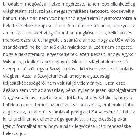
birodalom megóvása, illetve megőrzése, hanem épp ellenkezőleg,
világhatalmi státuszának megsemmisítése tartozott. Roosevelt a
háború folyamán nem volt hajlandó egyértelmű nyilatkozatokra a
békefeltételekkel kapcsolatban. A feltétel nélküli béke, amelyet az
amerikaiak mindkét világháborúban megköveteltek, kellő időt és
manőverezési teret hagyott a számára ahhoz, hogy az USA valós
szándékairól ne kelljen idő előtt nyilatkoznia. Ezért nem engedte,
hogy érdekszférákról egyezkedjenek, ezért beszélt, ahogy egykor
Wilson is, a kollektív biztonságról. Globális világhatalmi vezető
szerepre készült egy a Szovjetunióval közösen vezetett bipoláris
világban. Azzal a Szovjetunióval, amelynek gazdasági
teljesítőképességéről nem volt túl jó véleménnyel. Ezen esze
ágában sem volt az anyagilag, pénzügyileg teljesen kiszolgáltatott
Nagy Britanniával osztozkodni. Jól látta, ahogy Sztálin is, hogy a
britek a háború terheit az oroszok vállára rakták, emberáldozatot
alig hoztak, a háborús számlákat pedig az USA –nevére állíttatták
ki. Churchill ennek ellenére úgy gondolta, a régi dicsőség okán
igényt formálhat arra, hogy a nácik legyőzése utáni rendezésbe
beleszóljon.