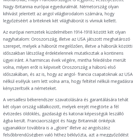
Nagy-Britannia európai egyeduralmát. Németország olyan
kihívást jelentett az angol világbirodalom számára, hogy
legyőzéséért a briteknek két világháborút is vívniuk kellett.
Az európai nemzetek küzdelmében 1914-1918 között két olyan
nagyhatalom: Oroszország, illetve az USA játszott meghatározó
szerepet, melyek a háborút megelőzően, illetve a háborúk közötti
időszakban látszólag érdektelennek mutatkoztak a kontinens
ügyei iránt. A harmincas évek végére, mintha feledésbe merült
volna, milyen erőt is képviselt Oroszország a háború első
időszakában, és az is, hogy az angol- francia csapatoknak az USA
nélkül esélyük sem lett volna arra, hogy feltétel nélküli megadásra
kényszerítsék a németeket.
A versaillesi békerendszer szavatolására és garantálására tehát
két olyan ország vállalkozott, melyek erejét megtörte a fél
évtizedes öldöklés, gazdasági és katonai képességük leszálló
ágba került. Franciaországot és Nagy Britanniát önképük
ugyanakkor továbbra is a „gloire” illetve az angolszász
felsőbbrendűségben való hithez béklyózta, azt a meggyőződést