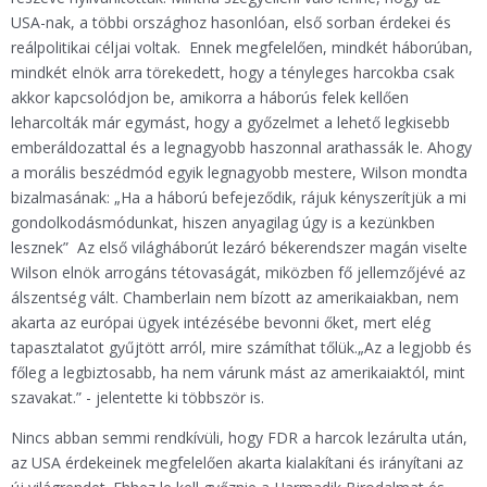
USA-nak, a többi országhoz hasonlóan, első sorban érdekei és
reálpolitikai céljai voltak. Ennek megfelelően, mindkét háborúban,
mindkét elnök arra törekedett, hogy a tényleges harcokba csak
akkor kapcsolódjon be, amikorra a háborús felek kellően
leharcolták már egymást, hogy a győzelmet a lehető legkisebb
emberáldozattal és a legnagyobb haszonnal arathassák le. Ahogy
a morális beszédmód egyik legnagyobb mestere, Wilson mondta
bizalmasának: „Ha a háború befejeződik, rájuk kényszerítjük a mi
gondolkodásmódunkat, hiszen anyagilag úgy is a kezünkben
lesznek” Az első világháborút lezáró békerendszer magán viselte
Wilson elnök arrogáns tétovaságát, miközben fő jellemzőjévé az
álszentség vált. Chamberlain nem bízott az amerikaiakban, nem
akarta az európai ügyek intézésébe bevonni őket, mert elég
tapasztalatot gyűjtött arról, mire számíthat tőlük.„Az a legjobb és
főleg a legbiztosabb, ha nem várunk mást az amerikaiaktól, mint
szavakat.” - jelentette ki többször is.
Nincs abban semmi rendkívüli, hogy FDR a harcok lezárulta után,
az USA érdekeinek megfelelően akarta kialakítani és irányítani az