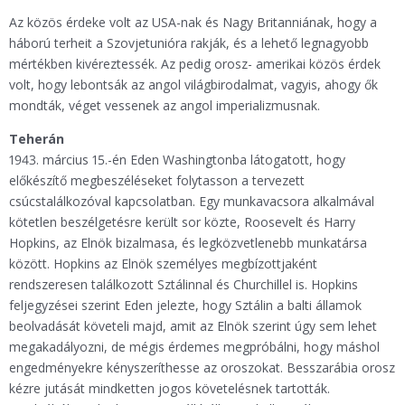
Az közös érdeke volt az USA-nak és Nagy Britanniának, hogy a
háború terheit a Szovjetunióra rakják, és a lehető legnagyobb
mértékben kivéreztessék. Az pedig orosz- amerikai közös érdek
volt, hogy lebontsák az angol világbirodalmat, vagyis, ahogy ők
mondták, véget vessenek az angol imperializmusnak.
Teherán
1943. március 15.-én Eden Washingtonba látogatott, hogy
előkészítő megbeszéléseket folytasson a tervezett
csúcstalálkozóval kapcsolatban. Egy munkavacsora alkalmával
kötetlen beszélgetésre került sor közte, Roosevelt és Harry
Hopkins, az Elnök bizalmasa, és legközvetlenebb munkatársa
között. Hopkins az Elnök személyes megbízottjaként
rendszeresen találkozott Sztálinnal és Churchillel is. Hopkins
feljegyzései szerint Eden jelezte, hogy Sztálin a balti államok
beolvadását követeli majd, amit az Elnök szerint úgy sem lehet
megakadályozni, de mégis érdemes megpróbálni, hogy máshol
engedményekre kényszeríthesse az oroszokat. Besszarábia orosz
kézre jutását mindketten jogos követelésnek tartották.