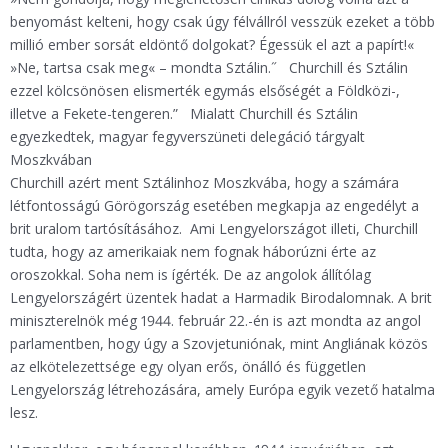
benyomást kelteni, hogy csak úgy félvállról vesszük ezeket a több
millió ember sorsát eldöntő dolgokat? Égessük el azt a papírt!«
»Ne, tartsa csak meg« – mondta Sztálin.˝ Churchill és Sztálin
ezzel kölcsönösen elismerték egymás elsőségét a Földközi-,
illetve a Fekete-tengeren.” Mialatt Churchill és Sztálin
egyezkedtek, magyar fegyverszüneti delegáció tárgyalt
Moszkvában
Churchill azért ment Sztálinhoz Moszkvába, hogy a számára
létfontosságú Görögország esetében megkapja az engedélyt a
brit uralom tartósításához. Ami Lengyelországot illeti, Churchill
tudta, hogy az amerikaiak nem fognak háborúzni érte az
oroszokkal. Soha nem is ígérték. De az angolok állítólag
Lengyelországért üzentek hadat a Harmadik Birodalomnak. A brit
miniszterelnök még 1944. február 22.-én is azt mondta az angol
parlamentben, hogy úgy a Szovjetuniónak, mint Angliának közös
az elkötelezettsége egy olyan erős, önálló és független
Lengyelország létrehozására, amely Európa egyik vezető hatalma
lesz.