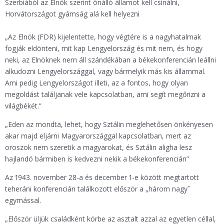
Szerbiából az Elnök szerint önálló államot kell csinálni,
Horvátországot gyámság alá kell helyezni
„Az Elnök (FDR) kijelentette, hogy végtére is a nagyhatalmak
fogják eldönteni, mit kap Lengyelország és mit nem, és hogy
neki, az Elnöknek nem áll szándékában a békekonferencián leállni
alkudozni Lengyelországgal, vagy bármelyik más kis állammal.
Ami pedig Lengyelországot illeti, az a fontos, hogy olyan
megoldást találjanak vele kapcsolatban, ami segít megőrizni a
világbékét.”
„Eden az mondta, lehet, hogy Sztálin meglehetősen önkényesen
akar majd eljárni Magyarországgal kapcsolatban, mert az
oroszok nem szeretik a magyarokat, és Sztálin aligha lesz
hajlandó bármiben is kedvezni nekik a békekonferencián”
Az 1943. november 28-a és december 1-e között megtartott
teheráni konferencián találkozott először a „három nagy˝
egymással.
„Először üljük családként körbe az asztalt azzal az egyetlen céllal,