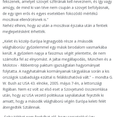
fekszenek, amelyet szovjet szférának kell neveznem, és így vagy
amúgy, de mind ki van téve nem csupán a szovjet befolyásnak,
de egy igen erős és egyes esetekben fokozódó mértékű
moszkvai ellenőrzésnek is.”
Nehéz elhinni, hogy az után a moszkvai éjszaka után a fentiek
meglepetésként érhették.
„Kelet és közép-Európa legnagyobb része a /második
világháborús/ győzelemmel egy másik birodalom vasmarkába
került. A győzelem napja a fasizmus végét jelentette, de nem
számolta fel az elnyomást. A Jaltai megállapodás, München és a
Molotov - Ribbentrop paktum igazságtalan hagyományait
folytatta. A nagyhatalmak kormányainak tárgyalásai során a kis
országok szabadsága ezúttal is feláldozhatóvá vált.” – mondta G.
W. Bush az USA 43. elnöke, 2005. május 7-én, a lettországi
Rigában. Nem ez volt az első eset a Szovjetunió összeomlása
után, hogy az USA vezető politikusai sajnálatukat fejezték ki
amiatt, hogy a második világháború végén Európa keleti felét
átengedték Sztálinnak.
„Soha többet nem fordulhat elő, hogy sorsotokkal úgy