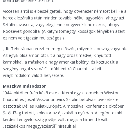
döntő kérdésének tekintett.
Viccesen arról is elbeszélgettek, hogy ötvenezer németet kell –e a
harcok lezárulta után minden további nélkül agyonlőni, ahogy azt
Sztálin javasolta, vagy elég lenne negyvenkilenc ezer is, ahogy
Roosevelt gondolta. (A katyni tömeggyilkosságok fényében azért
ez nem volt igazán mulatságos.)
„ Itt Teheránban éreztem meg először, milyen kis ország vagyunk.
Az egyik oldalamon ott ült a nagy orosz medve, kinyújtott
karmokkal, a másikon a nagy amerikai bölény, és köztük ült a
szegény angol szamár” – döbbent rá Churchill a brit
világbirodalom valódi helyzetére.
Moszkva másodszor
1944. október 9-én késő este a Kreml egyik termében Winston
Churchill és Joszif Visszarionovics Sztálin befolyási övezetekre
osztották Dél és Kelet-Európát. A moszkvai konferencia október
9-től 17-ig tartott, sokszor az éjszakába nyúlóan. A legfontosabb
kérdés Lengyelország jövője volt, mégis a hírhedtté vált
„százalékos megegyezésről˝ híresült el.