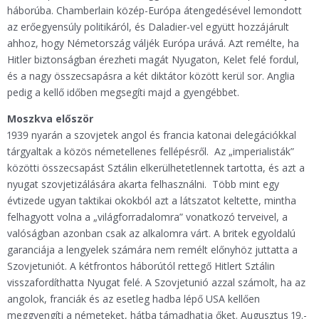
háborúba. Chamberlain közép-Európa átengedésével lemondott
az erőegyensúly politikáról, és Daladier-vel együtt hozzájárult
ahhoz, hogy Németország váljék Európa urává. Azt remélte, ha
Hitler biztonságban érezheti magát Nyugaton, Kelet felé fordul,
és a nagy összecsapásra a két diktátor között kerül sor. Anglia
pedig a kellő időben megsegíti majd a gyengébbet.
Moszkva először
1939 nyarán a szovjetek angol és francia katonai delegációkkal
tárgyaltak a közös németellenes fellépésről. Az „imperialisták”
közötti összecsapást Sztálin elkerülhetetlennek tartotta, és azt a
nyugat szovjetizálására akarta felhasználni. Több mint egy
évtizede ugyan taktikai okokból azt a látszatot keltette, mintha
felhagyott volna a „világforradalomra” vonatkozó terveivel, a
valóságban azonban csak az alkalomra várt. A britek egyoldalú
garanciája a lengyelek számára nem remélt előnyhöz juttatta a
Szovjetuniót. A kétfrontos háborútól rettegő Hitlert Sztálin
visszafordíthatta Nyugat felé. A Szovjetunió azzal számolt, ha az
angolok, franciák és az esetleg hadba lépő USA kellően
meggyengíti a németeket, hátba támadhatja őket. Augusztus 19.-