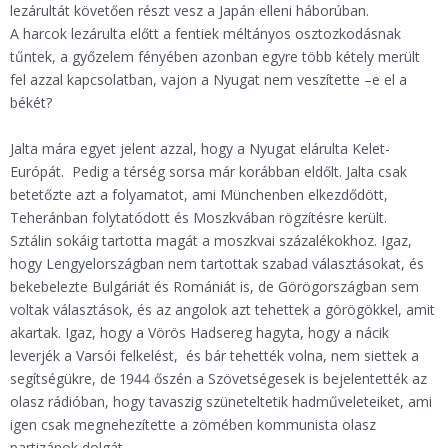
lezárultát követően részt vesz a Japán elleni háborúban.
A harcok lezárulta előtt a fentiek méltányos osztozkodásnak
tűntek, a győzelem fényében azonban egyre több kétely merült
fel azzal kapcsolatban, vajon a Nyugat nem veszítette –e el a
békét?
Jalta mára egyet jelent azzal, hogy a Nyugat elárulta Kelet-
Európát. Pedig a térség sorsa már korábban eldőlt. Jalta csak
betetőzte azt a folyamatot, ami Münchenben elkezdődött,
Teheránban folytatódott és Moszkvában rögzítésre került.
Sztálin sokáig tartotta magát a moszkvai százalékokhoz. Igaz,
hogy Lengyelországban nem tartottak szabad választásokat, és
bekebelezte Bulgáriát és Romániát is, de Görögországban sem
voltak választások, és az angolok azt tehettek a görögökkel, amit
akartak. Igaz, hogy a Vörös Hadsereg hagyta, hogy a nácik
leverjék a Varsói felkelést, és bár tehették volna, nem siettek a
segítségükre, de 1944 őszén a Szövetségesek is bejelentették az
olasz rádióban, hogy tavaszig szüneteltetik hadműveleteiket, ami
igen csak megnehezítette a zömében kommunista olasz
partizánok dolgát.