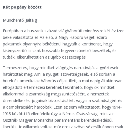
Két pogány között
Münchentől Jaltáig
Európában a huszadik század világháborúit mindössze két évtized
béke választotta el. Az első, a Nagy Háború végét lezáró
paktumok olyannyira békétlenül hagyták a kontinenst, hogy
kikényszerítői is csak hosszabb fegyverszünetről beszéltek, és
tudták, elkerülhetetlen az újabb összecsapás.
Természetes, hogy mindkét világégés narratíváját a győztesek
határozták meg. Ami a nyugati szövetségesek, első sorban a
britek és amerikaiak háborús céljait illeti, a mai napig általánosan
elfogadott értelmezési keretnek tekinthető, hogy ők mindkét
alkalommal a zsarnokság megszüntetéséért, a nemzetek
önrendelkezési jogainak biztosításáért, vagyis a szabadságért és
a demokráciáért harcoltak. Ezen az sem változtatott, hogy 1914-
1918 közötti fő ellenfeleik: úgy a Német Császárság, mint az
Osztrák-Magyar Monarchia parlamentáris berendezkedésű,
liberális, jogállamok voltak, míg orosz szövetségesük éppen csak