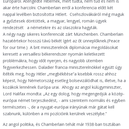
Európáról. Átengedte Hitlernek, mert tudta, nem tud és nem is
akar érte harcolni. Chamberlain erről a konferencia előtt két
nappal levélben biztosította Hitlert. Csehszlovákiáról még maguk
a győztesek döntöttek, a magyar, lengyel, román ügyek
rendezését a németekre és az olaszokra hagyták.
A négy nagy sikeres konferenciát zárt Münchenben. Chamberlain
hazatértekor hosszú távú békét ígért az őt ünneplőknek.(Peace
for our time.) A brit miniszterelnök diplomáciai megoldásokat
keresett a versaillesi békerendszer nyomán keletkezett
problémákra, hogy időt nyerjen, és nagyobb ütemben
fegyverkezhessen. Daladier francia miniszterelnökkel együtt úgy
ítélték meg, hogy Hitler „megbékítése”a kisebbik rossz ahhoz
képest, hogy Németország esetleg bolsevizálódhat is, illetve, ha a
kozákok lennének Európa urai. Ahogy az angol külügyminiszter,
Lord Halifax mondta: „Az egy dolog, hogy megengedjük a közép-
európai német terjeszkedést, - ami szerintem normális és egyben
természetes -, de a nyugat-európai irányúnak már gátat kell
szabnunk, különben a mi pozícióink kerülnek veszélybe.”
Az angol politika, és Chamberlain tehát már 1938-ban tisztában