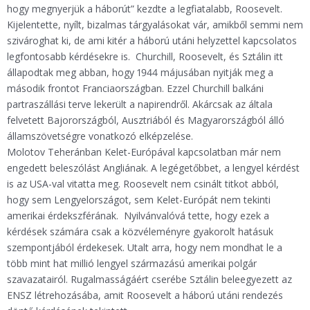
hogy megnyerjük a háborút” kezdte a legfiatalabb, Roosevelt.
Kijelentette, nyílt, bizalmas tárgyalásokat vár, amikből semmi nem
szivároghat ki, de ami kitér a háború utáni helyzettel kapcsolatos
legfontosabb kérdésekre is. Churchill, Roosevelt, és Sztálin itt
állapodtak meg abban, hogy 1944 májusában nyitják meg a
második frontot Franciaországban. Ezzel Churchill balkáni
partraszállási terve lekerült a napirendről. Akárcsak az általa
felvetett Bajorországból, Ausztriából és Magyarországból álló
államszövetségre vonatkozó elképzelése.
Molotov Teheránban Kelet-Európával kapcsolatban már nem
engedett beleszólást Angliának. A legégetőbbet, a lengyel kérdést
is az USA-val vitatta meg. Roosevelt nem csinált titkot abból,
hogy sem Lengyelországot, sem Kelet-Európát nem tekinti
amerikai érdekszférának. Nyilvánvalóvá tette, hogy ezek a
kérdések számára csak a közvéleményre gyakorolt hatásuk
szempontjából érdekesek. Utalt arra, hogy nem mondhat le a
több mint hat millió lengyel származású amerikai polgár
szavazatairól. Rugalmasságáért cserébe Sztálin beleegyezett az
ENSZ létrehozásába, amit Roosevelt a háború utáni rendezés