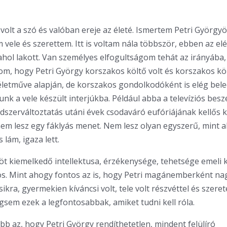
volt a szó és valóban ereje az életé. Ismertem Petri Györgyö
 vele és szerettem. Itt is voltam nála többször, ebben az e
ahol lakott. Van személyes elfogultságom tehát az irányába
ítom, hogy Petri György korszakos költő volt és korszakos k
letműve alapján, de korszakos gondolkodóként is elég bel
unk a vele készült interjúkba. Például abba a televíziós besz
dszerváltoztatás utáni évek csodaváró eufóriájának kellős
z nem lesz egy fáklyás menet. Nem lesz olyan egyszerű, mint 
 lám, igaza lett.
öt kiemelkedő intellektusa, érzékenysége, tehetsége emeli 
tos. Mint ahogy fontos az is, hogy Petri magánemberként na
sikra, gyermekien kíváncsi volt, tele volt részvéttel és szerete
em ezek a legfontosabbak, amiket tudni kell róla.
bb az, hogy Petri György rendíthetetlen, mindent felülíró