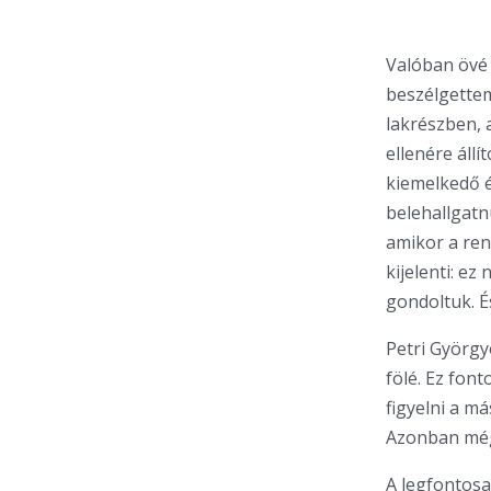
Valóban övé 
beszélgettem
lakrészben, 
ellenére áll
kiemelkedő é
belehallgatn
amikor a ren
kijelenti: e
gondoltuk. És
Petri György
fölé. Ez fon
figyelni a má
Azonban mégs
A legfontosa