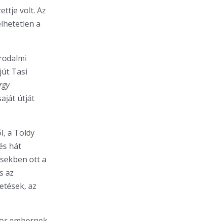
ttje volt. Az
lhetetlen a
Irodalmi
jút Tasi
rgy
aját útját
l, a Toldy
és hát
ésekben ott a
s az
vetések, az
átor embernek