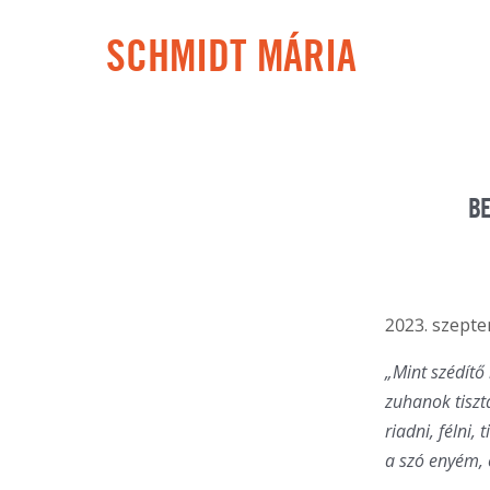
SCHMIDT MÁRIA
BE
2023. szepte
„Mint szédít
zuhanok tiszta
riadni, félni,
a szó enyém, 