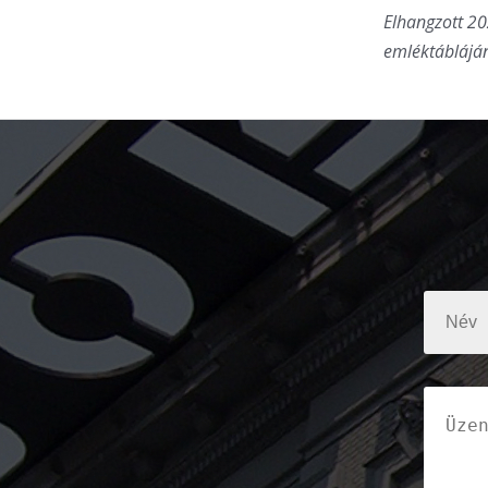
Elhangzott 20
emléktáblájá