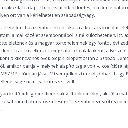
bontakozik ki a lapokban. És minden döntés, minden elhatár
lyén ott van a kérlelhetetlen szabadságvágy.
ülhetetlen, ha az ember érteni akarja a kortárs irodalmi élet
om: a mai közélet szempontjából is nélkülözhetetlen. Itt, a
ötte életének és a magyar történelemnek egy fontos évtize
A demokratikus ellenzék meghatározó alakjaként, a Beszélő
ként a kilencvenes évek elején kilépett aztán a Szabad Dem
, amikor pártja – melynek alapító tagja volt –, koalícióra lé
SZMP utódpártjával. Mi sem jellemzi ennél jobban, hogy P
llenessége nem csak üres szó volt.
olyan költőnek, gondolkodónak állítunk emléket, akitől a mai
sokat tanulhatunk: őszinteségről, szembenézésről és mind
.