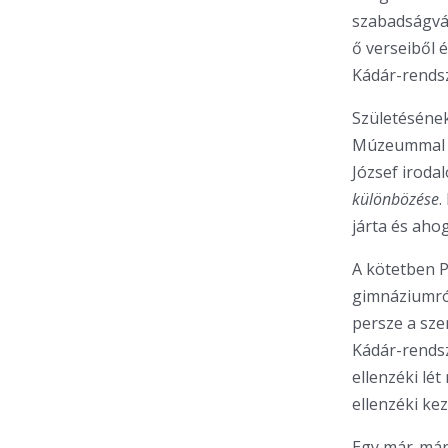
szabadságvág
ő verseiből 
Kádár-rendsz
Születésének
Múzeummal kö
József iroda
különbözése
.
járta és aho
A kötetben P
gimnáziumról
persze a sze
Kádár-rendsz
ellenzéki lét
ellenzéki k
Egy már-már 