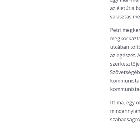
az életútja 
választás mé
Petri megker
megkockáztat
utcában tölt
az egészét. 
szerkesztője
Szövetségéből
kommunista M
kommunistae
Itt ma, egy 
mindannyian 
szabadságról