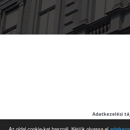
Adatkezelési t
Az oldal cookie-kat használ. Kérjük olvassa el
adatkezel