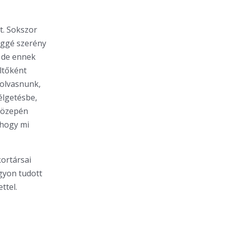
t. Sokszor
léggé szerény
, de ennek
öltőként
eolvasnunk,
élgetésbe,
 közepén
ahogy mi
kortársai
gyon tudott
ttel.