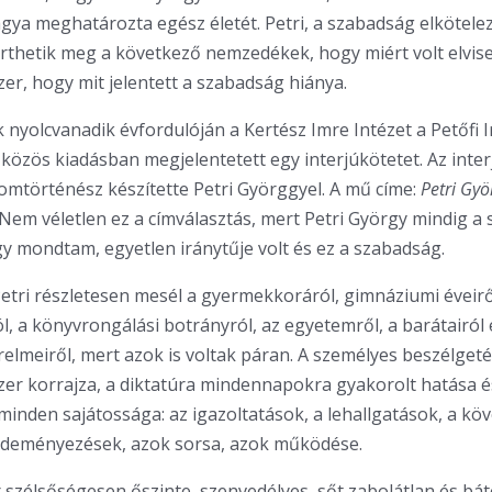
ya meghatározta egész életét. Petri, a szabadság elköteleze
érthetik meg a következő nemzedékek, hogy miért volt elvise
er, hogy mit jelentett a szabadság hiánya.
 nyolcvanadik évfordulóján a Kertész Imre Intézet a Petőfi 
zös kiadásban megjelentetett egy interjúkötetet. Az inter
lomtörténész készítette Petri Györggyel. A mű címe:
Petri Gyö
 Nem véletlen ez a címválasztás, mert Petri György mindig a s
gy mondtam, egyetlen iránytűje volt és ez a szabadság.
etri részletesen mesél a gyermekkoráról, gimnáziumi éveirő
, a könyvrongálási botrányról, az egyetemről, a barátairól 
relmeiről, mert azok is voltak páran. A személyes beszélget
er korrajza, a diktatúra mindennapokra gyakorolt hatása é
 minden sajátossága: az igazoltatások, a lehallgatások, a kö
ezdeményezések, azok sorsa, azok működése.
szélsőségesen őszinte, szenvedélyes, sőt zabolátlan és b