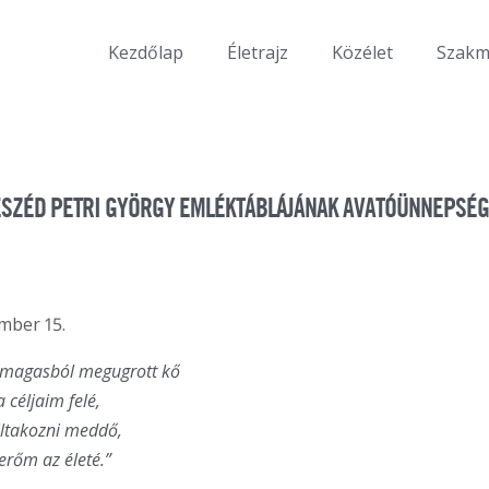
Kezdőlap
Életrajz
Közélet
Szak
SZÉD PETRI GYÖRGY EMLÉKTÁBLÁJÁNAK AVATÓÜNNEPSÉ
mber 15.
ő magasból megugrott kő
 céljaim felé,
 tiltakozni meddő,
erőm az életé.”