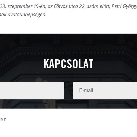
23. szeptember 15-én, az Eötvös utca 22. szám előtt, Petri Györg
nak avatóünnepségén.
KAPCSOLAT