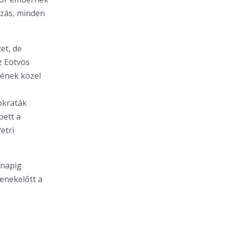
ozás, minden
et, de
z Eötvös
dének közel
okraták
pett a
etri
 napig
enekelőtt a