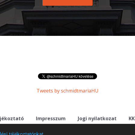
Tweets by schmidtmariaHU
ájékoztató
Impresszum
Jogi nyilatkozat
KK
ési tájékoztatónkat